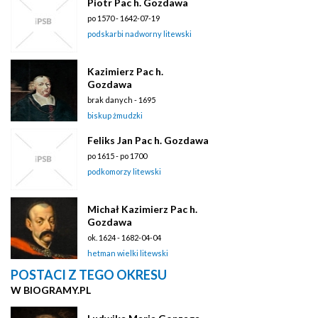
Piotr Pac h. Gozdawa
po 1570 - 1642-07-19
podskarbi nadworny litewski
Kazimierz Pac h.
Gozdawa
brak danych - 1695
biskup żmudzki
Feliks Jan Pac h. Gozdawa
po 1615 - po 1700
podkomorzy litewski
Michał Kazimierz Pac h.
Gozdawa
ok. 1624 - 1682-04-04
hetman wielki litewski
POSTACI Z TEGO OKRESU
W BIOGRAMY.PL