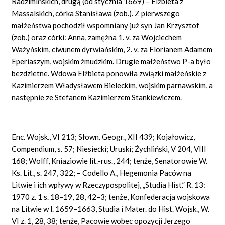
Radzimińskich, drugą (od stycznia 1669) – Elżbieta z
Massalskich, córka Stanisława (zob.). Z pierwszego
małżeństwa pochodził wspomniany już syn Jan Krzysztof
(zob.) oraz córki: Anna, zamężna 1. v. za Wojciechem
Ważyńskim,
ciwunem
dyrwiańskim, 2.
v.
za Florianem Adamem
Eperiaszym, wojskim żmudzkim. Drugie małżeństwo P-a było
bezdzietne. Wdowa Elżbieta ponowiła związki małżeńskie z
Kazimierzem Władysławem Bieleckim, wojskim parnawskim, a
następnie ze Stefanem Kazimierzem Stankiewiczem.
Enc. Wojsk., VI 213; Słown. Geogr., XII 439; Kojałowicz,
Compendium,
s. 57; Niesiecki; Uruski; Żychliński, V 204, VIII
168; Wolff, Kniaziowie lit.
-rus.,
244; tenże, Senatorowie W.
Ks. Lit., s. 247, 322; – Codello A., Hegemonia Paców na
Litwie i ich wpływy w Rzeczypospolitej, „Studia
Hist.”
R. 13:
1970 z. 1 s. 18–19, 28, 42–3; tenże, Konfederacja wojskowa
na Litwie w l. 1659–1663, Studia i
Mater. do Hist.
Wojsk., W.
VI z. 1, 28, 38; tenże, Pacowie wobec opozycji Jerzego