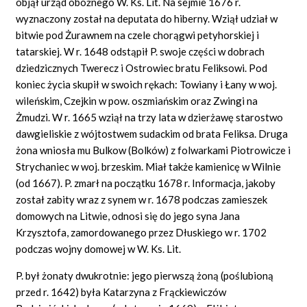
objął urząd oboźnego W. Ks. Lit. Na sejmie 1676 r.
wyznaczony został na deputata do hiberny. Wziął udział w
bitwie pod Żurawnem na czele chorągwi petyhorskiej i
tatarskiej. W r. 1648 odstąpił P. swoje części w dobrach
dziedzicznych Twerecz i Ostrowiec bratu Feliksowi. Pod
koniec życia skupił w swoich rękach: Towiany i Łany w woj.
wileńskim, Czejkin w pow. oszmiańskim oraz Zwingi na
Żmudzi. W r. 1665 wziął na trzy lata w dzierżawę starostwo
dawgieliskie z wójtostwem sudackim od brata Feliksa. Druga
żona wniosła mu Bulkow (Bolków) z folwarkami Piotrowicze i
Strychaniec w woj. brzeskim. Miał także kamienicę w Wilnie
(od 1667). P. zmarł na początku 1678 r. Informacja, jakoby
został zabity wraz z synem w r. 1678 podczas zamieszek
domowych na Litwie, odnosi się do jego syna Jana
Krzysztofa, zamordowanego przez Dłuskiego w r. 1702
podczas wojny domowej w W. Ks. Lit.
P. był żonaty dwukrotnie: jego pierwszą żoną (poślubioną
przed r. 1642) była Katarzyna z Frąckiewiczów