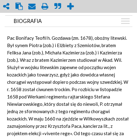
BIOGRAFIA
BIOGRAFIA
Pac Bonifacy Teofil h. Gozdawa (zm. 1678), oboźny litewski.
ARTYKUŁY
Był synem Piotra (zob.) i Elżbiety z Szemiotów, bratem
(1)
Feliksa Jana (zob.), Michała Kazimierza (zob.) i Kazimierza
GRAF POWIĄZAŃ
(zob.). Wraz z bratem Kazimierzem studiował w Akad. Wil.
DYSKUSJA
Służył w wojsku litewskim zapewne od początku wojen
Mapa
kozackich jako towarzysz, gdyż jako dowódca własnej
chorągwi występował dopiero podczas wojny szwedzkiej. W
r. 1658 został ciwunem trockim. Po rozbiciu w listopadzie
1658 pod Werkami regimentu rajtarskiego Stefana
Niewiarowskiego, który dostał się do niewoli, P. otrzymał
jedną ze sformowanych z tego regimentu chorągwi
kozackich. W maju 1660 na zjeździe w Wiłkowyszkach został
zaznajomiony przez Krzysztofa Paca, kanclerza lit., z
projektem elekcji
«vivente rege».
Od tego czasu stał się za