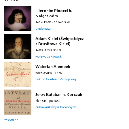
Hieronim Pinocci h.
Nałęcz odm.
1612-12-31 - 1676-10-28
dyplomata
Adam Kisiel (Świętołdycz
z Brusiłowa Kisiel)
1600 - 1653-05-03
wojewoda kijowski
Walerian Alembek
pocz. XVII w. - 1676
rektor Akademii Zamojskiej
Jerzy Bałaban h. Korczak
ok. 1610 - po 1662
pułkownik wojsk koronnych
więcej