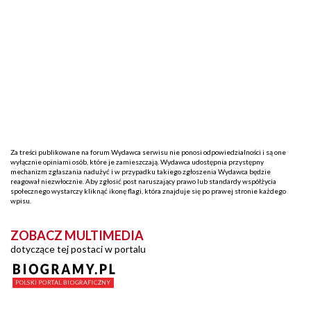
Za treści publikowane na forum Wydawca serwisu nie ponosi odpowiedzialności i są one
wyłącznie opiniami osób, które je zamieszczają. Wydawca udostępnia przystępny
mechanizm zgłaszania nadużyć i w przypadku takiego zgłoszenia Wydawca będzie
reagował niezwłocznie. Aby zgłosić post naruszający prawo lub standardy współżycia
społecznego wystarczy kliknąć ikonę flagi, która znajduje się po prawej stronie każdego
wpisu.
ZOBACZ MULTIMEDIA
dotyczące tej postaci w portalu