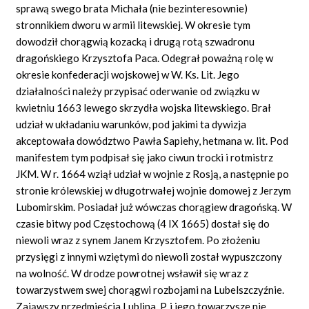
sprawą swego brata Michała (nie bezinteresownie)
stronnikiem dworu w armii litewskiej. W okresie tym
dowodził chorągwią kozacką i drugą rotą szwadronu
dragońskiego Krzysztofa Paca. Odegrał poważną rolę w
okresie konfederacji wojskowej w W. Ks. Lit. Jego
działalności należy przypisać oderwanie od związku w
kwietniu 1663 lewego skrzydła wojska litewskiego. Brał
udział w układaniu warunków, pod jakimi ta dywizja
akceptowała dowództwo Pawła Sapiehy, hetmana w. lit. Pod
manifestem tym podpisał się jako ciwun trocki i rotmistrz
JKM. W r. 1664 wziął udział w wojnie z Rosją, a następnie po
stronie królewskiej w długotrwałej wojnie domowej z Jerzym
Lubomirskim. Posiadał już wówczas chorągiew dragońską. W
czasie bitwy pod Częstochową (4 IX 1665) dostał się do
niewoli wraz z synem Janem Krzysztofem. Po złożeniu
przysięgi z innymi wziętymi do niewoli został wypuszczony
na wolność. W drodze powrotnej wsławił się wraz z
towarzystwem swej chorągwi rozbojami na Lubelszczyźnie.
Zająwszy przedmieścia Lublina, P. i jego towarzysze nie