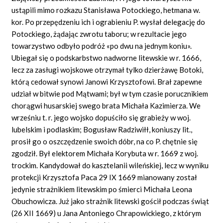
ustąpili mimo rozkazu Stanisława Potockiego, hetmana w.
kor. Po przepędzeniu ich i ograbieniu P. wysłał delegację do
Potockiego, żądając zwrotu taboru; w rezultacie jego
towarzystwo odbyło podróż «po dwu na jednym koniu».
Ubiegał się o podskarbstwo nadworne litewskie w r. 1666,
lecz za zasługi wojskowe otrzymał tylko dzierżawę Botoki,
którą cedował synowi Janowi Krzysztofowi. Brał zapewne
udział w bitwie pod Mątwami; był w tym czasie porucznikiem
chorągwi husarskiej swego brata Michała Kazimierza. We
wrześniu t. r. jego wojsko dopuściło się grabieży w woj.
lubelskim i podlaskim; Bogusław Radziwiłł, koniuszy lit.,
prosił go o oszczędzenie swoich dóbr, na co P. chętnie się
zgodził. Był elektorem Michała Korybuta w r. 1669 z woj.
trockim. Kandydował do kasztelanii wileńskiej, lecz w wyniku
protekcji Krzysztofa Paca 29 IX 1669 mianowany został
jedynie strażnikiem litewskim po śmierci Michała Leona
Obuchowicza. Już jako strażnik litewski gościł podczas świąt
(26 XII 1669) u Jana Antoniego Chrapowickiego, z którym