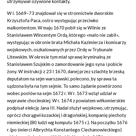
utrzymywał ożywione kontakty.
W l. 1669–73 znajdował się w stronnictwie dworskim
Krzysztofa Paca, ostro występując przeciwko
malkontentom. W maju 1670 pobił się w Wilnie ze
Stanisławem Wincentym Ordą, którego «mało nie zabił»,
występując w obronie brata Michała Kazimierza i komisarzy
wojskowych, oszkalowanych przez Ordę w Trybunale
Litewskim. W okresie tym miał sprawę kryminalną ze
Stanisławem Szujskim o zamordowanie jego syna i pobicie
żony. W instrukcji z 23 I 1670, danej przez szlachtę brzeską
deputatom na sejm warszawski, polecono, by sprawa ta
sądzona była na tym sejmie. To samo żądanie powtórzono
wobec posłów na sejm 1672 r. W r. 1673 wziął udział w
wyprawie chocimskiej. W r. 1674 z powiatem wiłkomierskim
podpisał elekcję Jana III. Nadal służył wojskowo, utrzymując,
oprócz chorągwi kozackiej i dragońskiej, kompanię piechoty
niemieckiej (80 ludzi wg komputu 1675 r.). Na początku 1676
r. (po śmierci Albrychta Konstantego Ciechanowieckiego)