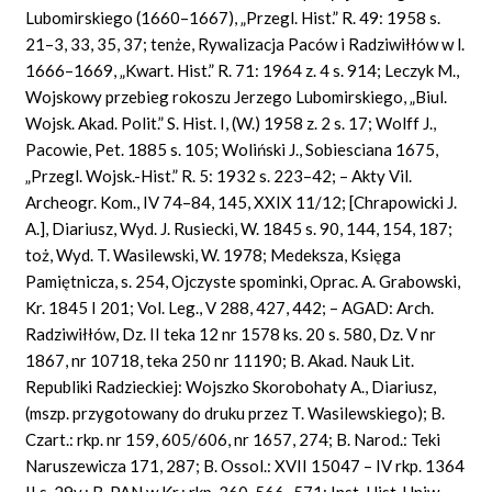
Lubomirskiego (1660–1667), „Przegl.
Hist.”
R. 49: 1958 s.
21–3, 33, 35, 37; tenże, Rywalizacja Paców i Radziwiłłów w l.
1666–1669, „Kwart.
Hist.”
R. 71: 1964 z. 4 s. 914; Leczyk M.,
Wojskowy przebieg rokoszu Jerzego Lubomirskiego, „Biul.
Wojsk. Akad. Polit.” S.
Hist.
I, (W.) 1958 z. 2 s. 17; Wolff J.,
Pacowie, Pet. 1885 s. 105; Woliński J., Sobiesciana 1675,
„Przegl. Wojsk.-Hist.” R. 5: 1932 s. 223–42; – Akty
Vil.
Archeogr. Kom., IV 74–84, 145, XXIX 11/12; [Chrapowicki J.
A.], Diariusz, Wyd. J. Rusiecki, W. 1845 s. 90, 144, 154, 187;
toż, Wyd. T. Wasilewski, W. 1978; Medeksza, Księga
Pamiętnicza, s. 254, Ojczyste spominki, Oprac. A. Grabowski,
Kr. 1845 I 201;
Vol. Leg.,
V 288, 427, 442; – AGAD:
Arch.
Radziwiłłów, Dz. II teka 12 nr 1578 ks. 20 s. 580, Dz. V nr
1867, nr 10718, teka 250 nr 11190; B. Akad. Nauk Lit.
Republiki Radzieckiej: Wojszko Skorobohaty A., Diariusz,
(mszp. przygotowany do druku przez T. Wasilewskiego); B.
Czart.: rkp. nr 159, 605/606, nr 1657, 274; B. Narod.: Teki
Naruszewicza 171, 287; B. Ossol.: XVII 15047 – IV rkp. 1364
II s. 29v.; B. PAN w Kr.: rkp. 360, 566–571;
Inst. Hist.
Uniw.