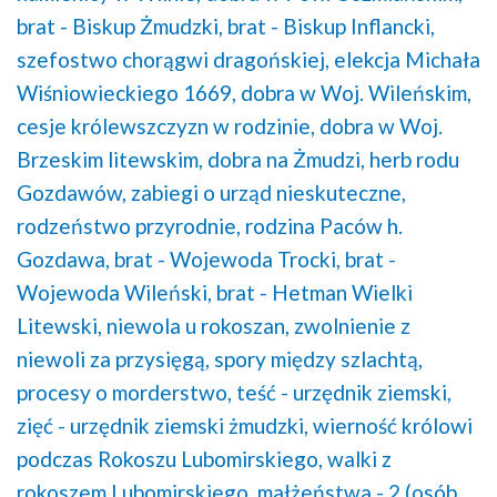
brat - Biskup Żmudzki,
brat - Biskup Inflancki,
szefostwo chorągwi dragońskiej,
elekcja Michała
Wiśniowieckiego 1669,
dobra w Woj. Wileńskim,
cesje królewszczyzn w rodzinie,
dobra w Woj.
Brzeskim litewskim,
dobra na Żmudzi,
herb rodu
Gozdawów,
zabiegi o urząd nieskuteczne,
rodzeństwo przyrodnie,
rodzina Paców h.
Gozdawa,
brat - Wojewoda Trocki,
brat -
Wojewoda Wileński,
brat - Hetman Wielki
Litewski,
niewola u rokoszan,
zwolnienie z
niewoli za przysięgą,
spory między szlachtą,
procesy o morderstwo,
teść - urzędnik ziemski,
zięć - urzędnik ziemski żmudzki,
wierność królowi
podczas Rokoszu Lubomirskiego,
walki z
rokoszem Lubomirskiego,
małżeństwa - 2 (osób