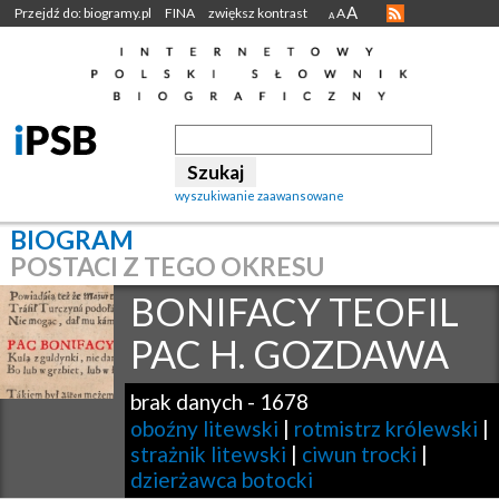
A
Przejdź do: biogramy.pl
FINA
zwiększ kontrast
A
A
wyszukiwanie zaawansowane
BIOGRAM
POSTACI Z TEGO OKRESU
BONIFACY TEOFIL
PAC H. GOZDAWA
brak danych
-
1678
oboźny litewski
|
rotmistrz królewski
|
strażnik litewski
|
ciwun trocki
|
dzierżawca botocki