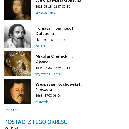
Ludwika Maria Gonzaga
1611-08-18 - 1667-05-10
królowa Polski
Tomasz (Tommaso)
Dolabella
ok. 1570 - 1650-01-17
malarz
Mikołaj Oleśnicki h.
Dębno
1558-07-30 - 1629-12-13
wojewoda lubelski
Wespazjan Kochowski h.
Nieczuja
1663 - 1700-06-06
historyk
więcej
POSTACI Z TEGO OKRESU
W
i
PSB