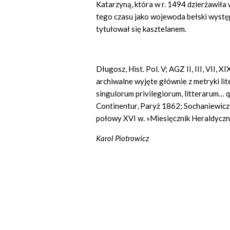
Katarzyną, która w r. 1494 dzierżawiła
tego czasu jako wojewoda bełski występu
tytułował się kasztelanem.
Długosz, Hist. Pol. V; AGZ II, III, VII, X
archiwalne wyjęte głównie z metryki li
singulorum privilegiorum, litterarum… 
Continentur, Paryż 1862; Sochaniewicz
połowy XVI w. »Miesięcznik Heraldyczn
Karol Piotrowicz