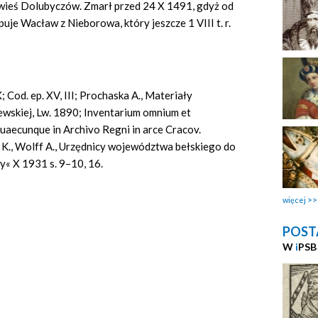
 wieś Dolubyczów. Zmarł przed 24 X 1491, gdyż od
je Wacław z Nieborowa, który jeszcze 1 VIII t. r.
IX; Cod. ep. XV, III; Prochaska A., Materiały
tewskiej, Lw. 1890; Inventarium omnium et
quaecunque in Archivo Regni in arce Cracov.
 K., Wolff A., Urzędnicy województwa bełskiego do
y« X 1931 s. 9–10, 16.
więcej
POST
W
i
PSB