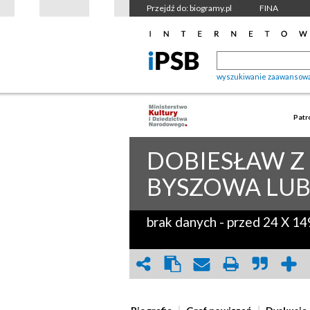
Przejdź do: biogramy.pl
FINA
wyszukiwanie zaawansow
Patr
DOBIESŁAW Z
BYSZOWA LUB 
brak danych
-
przed 24 X 14