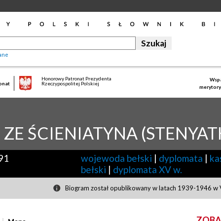
ane
Honorowy Patronat Prezydenta
Wspa
onat
Rzeczypospolitej Polskiej
merytory
ZE ŚCIENIATYNA (STENYAT
91
wojewoda bełski
|
dyplomata
|
ka
bełski
|
dyplomata XV w.
Biogram został opublikowany w latach 1939-1946 w V
ZOBA