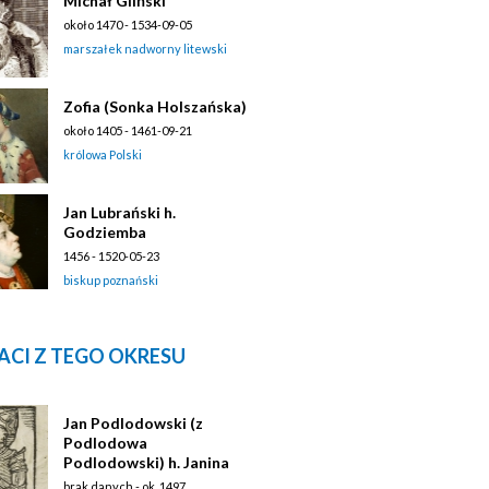
Michał Gliński
około 1470 - 1534-09-05
marszałek nadworny litewski
Zofia (Sonka Holszańska)
około 1405 - 1461-09-21
królowa Polski
Jan Lubrański h.
Godziemba
1456 - 1520-05-23
biskup poznański
ACI Z TEGO OKRESU
Jan Podlodowski (z
Podlodowa
Podlodowski) h. Janina
brak danych - ok. 1497