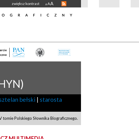
A
zwiększ kontrast
A
A
rcie
czne
HYN)
sztelan bełski
|
starosta
 tomie Polskiego Słownika Biograficznego.
CZ MULTIMEDIA