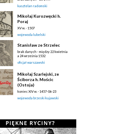
kasztelan radomski
Mikołaj Kurozwęcki h.
Poraj
XV w. - 1507
wojewoda lubelski
Stanisław ze Strzelec
brak danych - między 22 kwietnia
a 24 września 1532
oficjał warszawski
Mikołaj Szarlejski, ze
Ściborza h. Mościc
(Ostoja)
koniec XIV w. - 1457-06-23
wojewoda brzeski kujawski