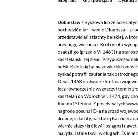
Biografia
Graf powiązań
Dyskusja
Dobiesław
z Byszowa lub ze Ścieniatyn
pochodzić miał – wedle Długosza – z ro
przedstawicieli szlachty bełskiej, w któ
przysięgę wierności. Król rychło wynag
osadził go (przed 6 VI 1463) na starost
kasztelański tej ziemi. Przypuszczać nal
bełskiej do książąt mazowieckich znosić
zyskać potrafił zaufanie tak ostrożnego
D. w r. 1468 na dworze Stefana wojewo
lecz równocześnie wyznaczył termin zł
kasztelan do Wołoch w r. 1474, gdy ch
Raduła i Stefana. Z poselstw tych wywią
nagrodę posunął D-a na urząd wojewody
drobnej szlachty, na której Kazimierz 
wiernie służył królowi i osiągnął nawe
majątku i stale tkwił w długach. D. mia