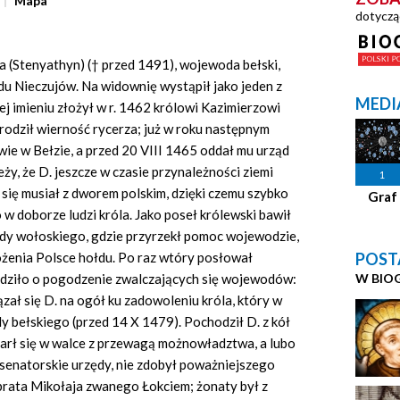
Mapa
dotyczą
a (Stenyathyn) († przed 1491), wojewoda bełski,
du Nieczujów. Na widownię wystąpił jako jeden z
MEDI
rej imieniu złożył w r. 1462 królowi Kazimierzowi
rodził wierność rycerza; już w roku następnym
wie w Bełzie, a przed 20 VIII 1465 oddał mu urząd
eży, że D. jeszcze w czasie przynależności ziemi
1
 się musiał z dworem polskim, dzięki czemu szybko
Graf
 w doborze ludzi króla. Jako poseł królewski bawił
dy wołoskiego, gdzie przyrzekł pomoc wojewodzie,
POST
ożenia Polsce hołdu. Po raz wtóry posłował
W BIO
odziło o pogodzenie zwalczających się wojewodów:
zał się D. na ogół ku zadowoleniu króla, który w
 bełskiego (przed 14 X 1479). Pochodził D. z kół
oparł się w walce z przewagą możnowładztwa, a lubo
t senatorskie urzędy, nie zdobył poważniejszego
ł brata Mikołaja zwanego Łokciem; żonaty był z