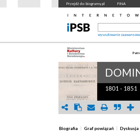
Przejdź do: biogramy.pl
FINA
wyszukiwanie zaawansow
Patr
DOMIN
1801
-
1851
Biografia
Graf powiązań
Dyskusja