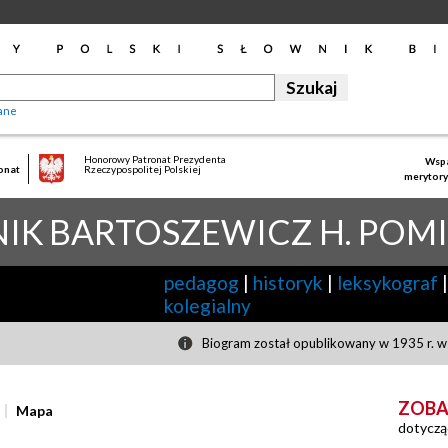
ane
Honorowy Patronat Prezydenta
Wspa
onat
Rzeczypospolitej Polskiej
merytory
IK
BARTOSZEWICZ H. POM
pedagog
|
historyk
|
leksykograf
|
kolegialny
Biogram został opublikowany w 1935 r. w 
ZOBA
Mapa
dotyczą