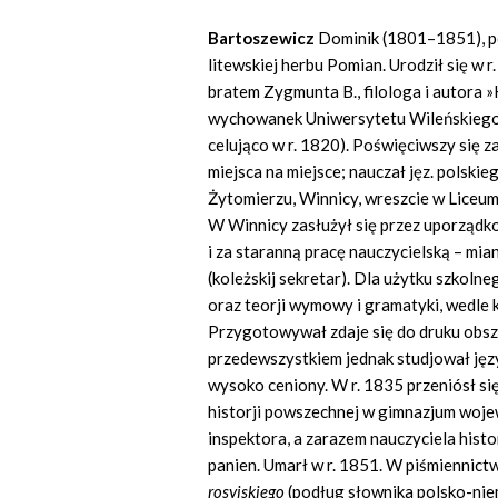
Bartoszewicz
Dominik (1801–1851), pe
litewskiej herbu Pomian. Urodził się w 
bratem Zygmunta B., filologa i autora »H
wychowanek Uniwersytetu Wileńskiego z
celująco w r. 1820). Poświęciwszy się 
miejsca na miejsce; nauczał jęz. polskie
Żytomierzu, Winnicy, wreszcie w Liceum
W Winnicy zasłużył się przez uporządkowa
i za staranną pracę nauczycielską – mi
(koleżskij sekretar). Dla użytku szkolne
oraz teorji wymowy i gramatyki, wedle 
Przygotowywał zdaje się do druku obsze
przedewszystkiem jednak studjował języ
wysoko ceniony. W r. 1835 przeniósł się
historji powszechnej w gimnazjum wojew
inspektora, a zarazem nauczyciela hist
panien. Umarł w r. 1851. W piśmiennict
rosyjskiego
(podług słownika polsko-niem