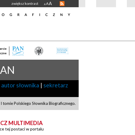
A
zwiększ kontrast
A
A
rcie
czne
IAN
autor słownika
|
sekretarz
I tomie Polskiego Słownika Biograficznego.
CZ MULTIMEDIA
ce tej postaci w portalu