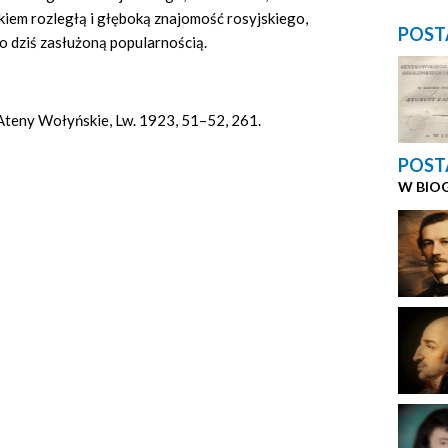
iem rozległą i głęboką znajomość rosyjskiego,
POST
o dziś zasłużoną popularnością.
, Ateny Wołyńskie, Lw. 1923, 51–52, 261.
POST
W BIO