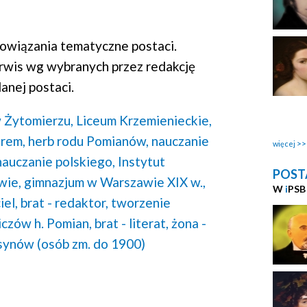
wiązania tematyczne postaci.
rwis wg wybranych przez redakcję
anej postaci.
 Żytomierzu,
Liceum Krzemienieckie,
orem,
herb rodu Pomianów,
nauczanie
więcej
nauczanie polskiego,
Instytut
POST
wie,
gimnazjum w Warszawie XIX w.,
W
i
PSB
iel,
brat - redaktor,
tworzenie
czów h. Pomian,
brat - literat,
żona -
2 synów (osób zm. do 1900)