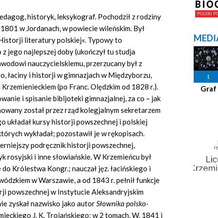
dagog, historyk, leksykograf. Pochodził z rodziny
r. 1801 w Jordanach, w powiecie wileńskim. Był
MEDI
istorji literatury polskiej«. Typowy to
 jego najlepszej doby (ukończył tu studja
zawodowi nauczycielskiemu, przerzucany był z
go, łaciny i historji w gimnazjach w Międzyborzu,
1
 Krzemienieckiem (po Franc. Olędzkim od 1828 r.).
Graf
nie i spisanie bibljoteki gimnazjalnej, za co – jak
anowany został przez rząd kolegjalnym sekretarzem
go układał kursy historji powszechnej i polskiej
których wykładał; pozostawił je w rękopisach.
rniejszy podręcznik historji powszechnej,
k rosyjski i inne słowiańskie. W Krzemieńcu był
 do Królestwa Kongr.; nauczał jęz. łacińskiego i
ódzkiem w Warszawie, a od 1843 r. pełnił funkcje
orji powszechnej w Instytucie Aleksandryjskim
wie zyskał nazwisko jako autor
Słownika polsko-
ieckiego J. K. Trojańskiego; w 2 tomach, W. 1841 i