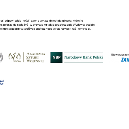
i odpowiedzialności i są one wyłącznie opiniami osób, które je
 zgłaszania nadużyć i w przypadku takiego zgłoszenia Wydawca będzie
o lub standardy współżycia społecznego wystarczy kliknąć ikonę flagi,