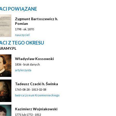
ACI POWIĄZANE
Zygmunt Bartoszewicz h.
Pomian
1798 - ok. 1870
nauczyciel
ACI Z TEGO OKRESU
GRAMY.PL
Władysław Kossowski
1836 - brak danych
artylerzysta
Tadeusz Czacki h. Świnka
1765-08-28 - 1813-02-08
twórca Liceum Krzemienieckiego
Kazimierz Wojniakowski
1771 lub 1772 - 1812