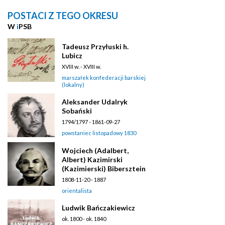
POSTACI Z TEGO OKRESU
W
i
PSB
Tadeusz Przyłuski h.
Lubicz
XVIII w. - XVIII w.
marszałek konfederacji barskiej
(lokalny)
Aleksander Udalryk
Sobański
1794/1797 - 1861-09-27
powstaniec listopadowy 1830
Wojciech (Adalbert,
Albert) Kazimirski
(Kazimierski) Bibersztein
1808-11-20 - 1887
orientalista
Ludwik Bańczakiewicz
ok. 1800 - ok. 1840