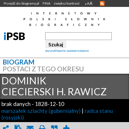
A
Przejdź do: biogramy.pl
FINA
zwiększ kontrast
A
A
wyszukiwanie zaawansowane
BIOGRAM
POSTACI Z TEGO OKRESU
DOMINIK
CIECIERSKI H. RAWICZ
brak danych
-
1828-12-10
marszałek szlachty (gubernialny)
|
radca stanu
(rosyjski)