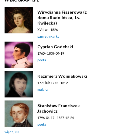
Wirydianna Fiszerowa (z
domu Radolińska, 1.v.
Kwilecka)
XVIII w. - 1826
pamiętnikarka
Cyprian Godebski
1765 - 1809-04-19
poeta
Kazimierz Wojniakowski
1771 lub 1772 - 1812
malarz
Stanisław Franciszek
Jachowicz
1796-04-17 - 1857-12-24
poeta
więcej