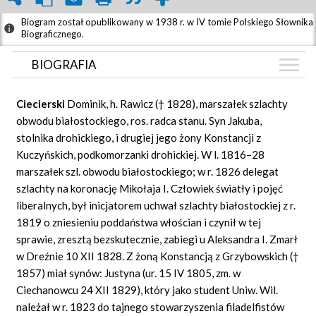
Biogram został opublikowany w 1938 r. w IV tomie Polskiego Słownika
Biograficznego.
BIOGRAFIA
BIOGRAFIA
Ciecierski
Dominik, h. Rawicz († 1828), marszałek szlachty
GRAF POWIĄZAŃ
obwodu białostockiego, ros. radca stanu. Syn Jakuba,
stolnika drohickiego, i drugiej jego żony Konstancji z
DYSKUSJA
Kuczyńskich, podkomorzanki drohickiej. W l. 1816–28
Mapa
marszałek szl. obwodu białostockiego; w r. 1826 delegat
szlachty na koronację Mikołaja I. Człowiek światły i pojęć
liberalnych, był inicjatorem uchwał szlachty białostockiej z r.
1819 o zniesieniu poddaństwa włościan i czynił w tej
sprawie, zresztą bezskutecznie, zabiegi u Aleksandra I. Zmarł
w Dreźnie 10 XII 1828. Z żoną Konstancją z Grzybowskich (†
1857) miał synów: Justyna (ur. 15 IV 1805, zm. w
Ciechanowcu 24 XII 1829), który jako student Uniw. Wil.
należał w r. 1823 do tajnego stowarzyszenia filadelfistów