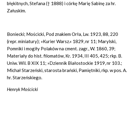
błękitnych, Stefana († 1888) i córkę Marię Sabinę za hr.
Załuskim.
Boniecki; Mościcki, Pod znakiem Orła, Lw. 1923, 88, 220
(repr. miniatury); »Kurier Warsz.« 1829, nr 11; Marylski,
Pomniki i mogiły Polaków na cment. zagr., W. 1860, 39;
Materiały do hist. filomatów, Kr. 1934, III 405, 425; rkp. B.
Uniw. Wil. B XIX 11; »Dziennik Białostockie 1919, nr 103.;
Michał Starzeński, starosta brański, Pamiętniki, rkp. w pos. A.
hr. Starzeńskiego.
Henryk Mościcki