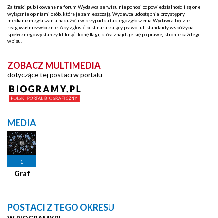
Za treści publikowane na forum Wydawca serwisu nie ponosi odpowiedzialności i są one
wyłącznie opiniami osób, które je zamieszczają. Wydawca udostępnia przystępny
mechanizm zgłaszania nadużyć i w przypadku takiego zgłoszenia Wydawca będzie
reagował niezwłocznie. Aby zgłosić post naruszający prawo lub standardy współżycia
społecznego wystarczy kliknąć ikonę flagi, która znajduje się po prawej stronie każdego
wpisu.
ZOBACZ MULTIMEDIA
dotyczące tej postaci w portalu
MEDIA
1
Graf
POSTACI Z TEGO OKRESU
W BIOGRAMY.PL