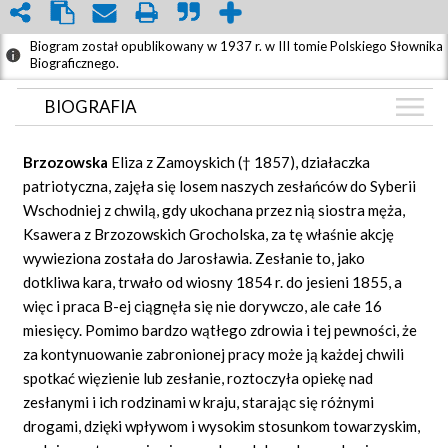
Biogram został opublikowany w 1937 r. w III tomie Polskiego Słownika
Biograficznego.
BIOGRAFIA
BIOGRAFIA
Brzozowska
Eliza z Zamoyskich († 1857), działaczka
GRAF POWIĄZAŃ
patriotyczna, zajęła się losem naszych zesłańców do Syberii
Wschodniej z chwilą, gdy ukochana przez nią siostra męża,
DYSKUSJA
Ksawera z Brzozowskich Grocholska, za tę właśnie akcję
Mapa
wywieziona została do Jarosławia. Zesłanie to, jako
dotkliwa kara, trwało od wiosny 1854 r. do jesieni 1855, a
więc i praca B-ej ciągnęła się nie dorywczo, ale całe 16
miesięcy. Pomimo bardzo wątłego zdrowia i tej pewności, że
za kontynuowanie zabronionej pracy może ją każdej chwili
spotkać więzienie lub zesłanie, roztoczyła opiekę nad
zesłanymi i ich rodzinami w kraju, starając się różnymi
drogami, dzięki wpływom i wysokim stosunkom towarzyskim,