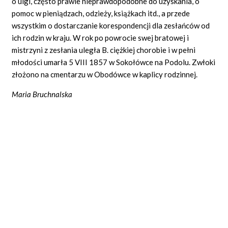
o ulgi, często prawie nieprawdopodobne do uzyskania, o
pomoc w pieniądzach, odzieży, książkach itd., a przede
wszystkim o dostarczanie korespondencji dla zesłańców od
ich rodzin w kraju. W rok po powrocie swej bratowej i
mistrzyni z zesłania uległa B. ciężkiej chorobie i w pełni
młodości umarła 5 VIII 1857 w Sokołówce na Podolu. Zwłoki
złożono na cmentarzu w Obodówce w kaplicy rodzinnej.
Maria Bruchnalska