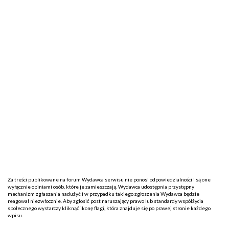
Za treści publikowane na forum Wydawca serwisu nie ponosi odpowiedzialności i są one
wyłącznie opiniami osób, które je zamieszczają. Wydawca udostępnia przystępny
mechanizm zgłaszania nadużyć i w przypadku takiego zgłoszenia Wydawca będzie
reagował niezwłocznie. Aby zgłosić post naruszający prawo lub standardy współżycia
społecznego wystarczy kliknąć ikonę flagi, która znajduje się po prawej stronie każdego
wpisu.