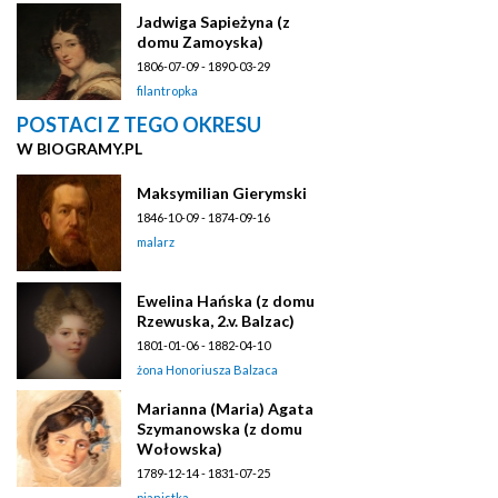
Jadwiga Sapieżyna (z
domu Zamoyska)
1806-07-09 - 1890-03-29
filantropka
POSTACI Z TEGO OKRESU
W BIOGRAMY.PL
Maksymilian Gierymski
1846-10-09 - 1874-09-16
malarz
Ewelina Hańska (z domu
Rzewuska, 2.v. Balzac)
1801-01-06 - 1882-04-10
żona Honoriusza Balzaca
Marianna (Maria) Agata
Szymanowska (z domu
Wołowska)
1789-12-14 - 1831-07-25
pianistka