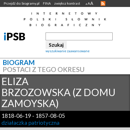
A
Przejdź do: biogramy.pl
FINA
zwiększ kontrast
A
A
wyszukiwanie zaawansowane
BIOGRAM
POSTACI Z TEGO OKRESU
ELIZA
BRZOZOWSKA (Z DOMU
ZAMOYSKA)
1818-06-19
-
1857-08-05
działaczka patriotyczna