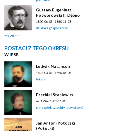
Gustaw Eugeniusz
Potworowski h. Dębno
1800-06-03 - 1860-11-23
działacz gospodarczy
więcej
POSTACI Z TEGO OKRESU
W
i
PSB
Ludwik Natanson
1822-03-04 - 1896-06-06
lekarz
Ezechiel Staniewicz
ok. 1796 - 1855-11-03
marszałek szlachty (powiatowy)
Jan Antoni Potoczki
(Potocki)