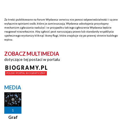
Za treści publikowane na forum Wydawca serwisu nie ponosi odpowiedzialności i są one
wyłącznie opiniami osób, które je zamieszczają. Wydawca udostępnia przystępny
mechanizm zgłaszania nadużyć i w przypadku takiego zgłoszenia Wydawca będzie
reagował niezwłocznie. Aby zgłosić post naruszający prawo lub standardy współżycia
społecznego wystarczy kliknąć ikonę flagi, która znajduje się po prawej stronie każdego
wpisu.
ZOBACZ MULTIMEDIA
dotyczące tej postaci w portalu
MEDIA
1
Graf