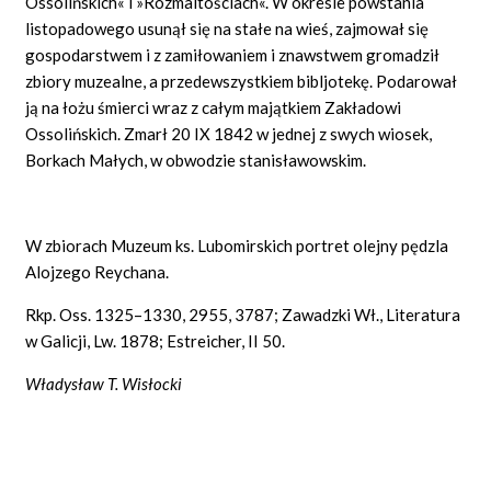
Ossolińskich« i »Rozmaitościach«. W okresie powstania
listopadowego usunął się na stałe na wieś, zajmował się
gospodarstwem i z zamiłowaniem i znawstwem gromadził
zbiory muzealne, a przedewszystkiem bibljotekę. Podarował
ją na łożu śmierci wraz z całym majątkiem Zakładowi
Ossolińskich. Zmarł 20 IX 1842 w jednej z swych wiosek,
Borkach Małych, w obwodzie stanisławowskim.
W zbiorach Muzeum ks. Lubomirskich portret olejny pędzla
Alojzego Reychana.
Rkp. Oss. 1325–1330, 2955, 3787; Zawadzki Wł., Literatura
w Galicji, Lw. 1878; Estreicher, II 50.
Władysław T. Wisłocki