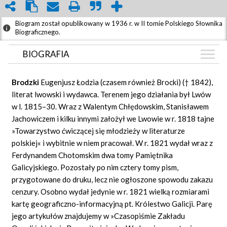
Biogram został opublikowany w 1936 r. w II tomie Polskiego Słownika
Biograficznego.
BIOGRAFIA
BIOGRAFIA
Brodzki
Eugenjusz Łodzia (czasem również Brocki) († 1842),
GRAF POWIĄZAŃ
literat lwowski i wydawca. Terenem jego działania był Lwów
w l. 1815–30. Wraz z Walentym Chłędowskim, Stanisławem
DYSKUSJA
Jachowiczem i kilku innymi założył we Lwowie w r. 1818 tajne
Mapa
»Towarzystwo ćwiczącej się młodzieży w literaturze
polskiej« i wybitnie w niem pracował. W r. 1821 wydał wraz z
Ferdynandem Chotomskim dwa tomy Pamiętnika
Galicyjskiego. Pozostały po nim cztery tomy pism,
przygotowane do druku, lecz nie ogłoszone spowodu zakazu
cenzury. Osobno wydał jedynie w r. 1821 wielką rozmiarami
kartę geograficzno-informacyjną pt. Królestwo Galicji. Parę
jego artykułów znajdujemy w »Czasopiśmie Zakładu