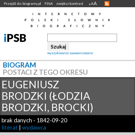
A
Przejdź do: biogramy.pl
FINA
zwiększ kontrast
A
A
wyszukiwanie zaawansowane
BIOGRAM
POSTACI Z TEGO OKRESU
EUGENIUSZ
BRODZKI (ŁODZIA
BRODZKI, BROCKI)
brak danych
-
1842-09-20
literat
|
wydawca