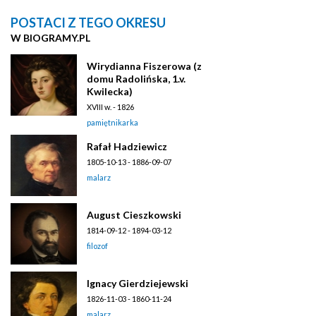
POSTACI Z TEGO OKRESU
W BIOGRAMY.PL
Wirydianna Fiszerowa (z
domu Radolińska, 1.v.
Kwilecka)
XVIII w. - 1826
pamiętnikarka
Rafał Hadziewicz
1805-10-13 - 1886-09-07
malarz
August Cieszkowski
1814-09-12 - 1894-03-12
filozof
Ignacy Gierdziejewski
1826-11-03 - 1860-11-24
malarz