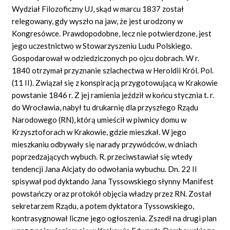
Wydział Filozoficzny UJ, skąd w marcu 1837 został
relegowany, gdy wyszło na jaw, że jest urodzony w
Kongresówce. Prawdopodobne, lecz nie potwierdzone, jest
jego uczestnictwo w Stowarzyszeniu Ludu Polskiego.
Gospodarował w odziedziczonych po ojcu dobrach. W r.
1840 otrzymał przyznanie szlachectwa w Heroldii Król. Pol.
(11 II). Związał się z konspiracją przygotowującą w Krakowie
powstanie 1846 r. Z jej ramienia jeździł w końcu stycznia t. r.
do Wrocławia, nabył tu drukarnię dla przyszłego Rządu
Narodowego (RN), którą umieścił w piwnicy domu w
Krzysztoforach w Krakowie, gdzie mieszkał. W jego
mieszkaniu odbywały się narady przywódców, w dniach
poprzedzających wybuch. R. przeciwstawiał się wtedy
tendencji Jana Alcjaty do odwołania wybuchu. Dn. 22 II
spisywał pod dyktando Jana Tyssowskiego słynny Manifest
powstańczy oraz protokół objęcia władzy przez RN. Został
sekretarzem Rządu, a potem dyktatora Tyssowskiego,
kontrasygnował liczne jego ogłoszenia. Zszedł na drugi plan