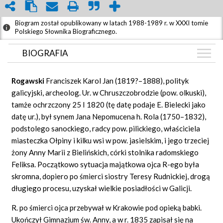
Biogram został opublikowany w latach 1988-1989 r. w XXXI tomie
Polskiego Słownika Biograficznego.
BIOGRAFIA
BIOGRAFIA
Rogawski
Franciszek Karol Jan (1819?–1888), polityk
GRAF POWIĄZAŃ
galicyjski, archeolog. Ur. w Chruszczobrodzie (pow. olkuski),
tamże ochrzczony 25 I 1820 (tę datę podaje E. Bielecki jako
DYSKUSJA
datę ur.), był synem Jana Nepomucena h. Rola (1750–1832),
Mapa
podstolego sanockiego, radcy pow. pilickiego, właściciela
miasteczka Ołpiny i kilku wsi w pow. jasielskim, i jego trzeciej
żony Anny Marii z Bielińskich, córki stolnika radomskiego
Feliksa. Początkowo sytuacja majątkowa ojca R-ego była
skromna, dopiero po śmierci siostry Teresy Rudnickiej, drogą
długiego procesu, uzyskał wielkie posiadłości w Galicji.
R. po śmierci ojca przebywał w Krakowie pod opieką babki.
Ukończył Gimnazjum św. Anny, a w r. 1835 zapisał się na