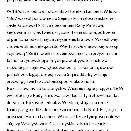
W 1866 r. R. odnowił stosunki z Hotelem Lambert. W lutym
1867 wszedł ponownie do Sejmu z kurii włościańskiej w
Jaśle. Głosował 2 III za obesłaniem Rady Państwa;
kierowała nim, jak twierdził, «utylitarna strona, potrzeba
organiczna odetchnięcia znękanemu krajowi». Wszedł więc
znowu w skład delegacji do Wiednia. Odznaczył się w sesji
sejmowej 1868 r. wielkim przemówieniem, za przyznaniem
ludności żydowskiej pełnych praw obywatelskich. Za
«rezolucją» sejmową głosował bez przekonania; uważał
jednak, że ulegając presji rządu Sejm oddałby w kraju
przewagę «wichrzycielom» spod znaku Smolki.
Rozczarowany do toczonych w Wiedniu negocjacji, w r. 1869
wycofał się z Rady Państwa, a w ślad za tym złożył mandat
do Sejmu. Pozostał jednak w Wiedniu, stając na czele
tamtejszego oddziału Correspondance du Nord-Est, agencji
prasowej Hotelu Lambert. W charakterze tym pośredniczył
między Władysławem Czartoryskim, a kanclerzem F.
Beustem. Ten ostatni wyrobił mu posadę w zarządzie