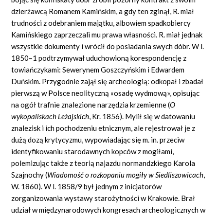
dzierżawcą Romanem Kamińskim, a gdy ten zginął, R. miał
trudności z odebraniem majątku, albowiem spadkobiercy
Kamińskiego zaprzeczali mu prawa własności. R. miał jednak
wszystkie dokumenty i wrócił do posiadania swych dóbr. W l.
1850–1 podtrzymywał uduchowioną korespondencję z
towiańczykami: Sewerynem Goszczyńskim i Edwardem
Duńskim. Przygodnie zajął się archeologią: odkopał i zbadał
pierwszą w Polsce neolityczną «osadę wydmową», opisując
na ogół trafnie znalezione narzędzia krzemienne (
O
wykopaliskach Leżajskich
,
Kr. 1856). Mylił się w datowaniu
znalezisk i ich pochodzeniu etnicznym, ale rejestrował je z
dużą dozą krytycyzmu, wypowiadając się m. in. przeciw
identyfikowaniu starodawnych kopców z mogiłami,
polemizując także z teorią najazdu normandzkiego Karola
Szajnochy (
Wiadomość o rozkopaniu mogiły w Siedliszowicach
,
W. 1860). W l. 1858/9 był jednym z inicjatorów
zorganizowania wystawy starożytności w Krakowie. Brał
udział w międzynarodowych kongresach archeologicznych w