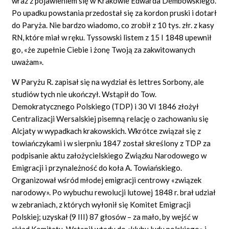
wraz z pojawieniem się w Krakowie Edwarda Dembowskiego.
Po upadku powstania przedostał się za kordon pruski i dotarł
do Paryża. Nie bardzo wiadomo, co zrobił z 10 tys. złr. z kasy
RN, które miał w ręku. Tyssowski listem z 15 I 1848 upewnił
go, «że zupełnie Ciebie i żonę Twoją za zakwitowanych
uważam».
W Paryżu R. zapisał się na wydział ès lettres Sorbony, ale
studiów tych nie ukończył. Wstąpił do Tow.
Demokratycznego Polskiego (TDP) i 30 VI 1846 złożył
Centralizacji Wersalskiej pisemną relację o zachowaniu się
Alcjaty w wypadkach krakowskich. Wkrótce związał się z
towiańczykami i w sierpniu 1847 został skreślony z TDP za
podpisanie aktu założycielskiego Związku Narodowego w
Emigracji i przynależność do koła A. Towiańskiego.
Organizował wśród młodej emigracji centrowy «związek
narodowy». Po wybuchu rewolucji lutowej 1848 r. brał udział
w zebraniach, z których wyłonił się Komitet Emigracji
Polskiej; uzyskał (9 III) 87 głosów – za mało, by wejść w
skład Komitetu. Wstąpił wtedy do «klubu ludu polskiego» i