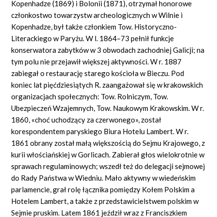
Kopenhadze (1869) i Bolonii (1871), otrzymał honorowe
członkostwo towarzystw archeologicznych w Wilnie i
Kopenhadze, był także członkiem Tow. Historyczno-
Literackiego w Paryżu. W l. 1864–73 pełnił funkcje
konserwatora zabytków w 3 obwodach zachodniej Galicji; na
tym polu nie przejawił większej aktywności. W r. 1887
zabiegał o restaurację starego kościoła w Bieczu. Pod
koniec lat pięćdziesiątych R. zaangażował się w krakowskich
organizacjach społecznych: Tow. Rolniczym, Tow.
Ubezpieczeń Wzajemnych, Tow. Naukowym Krakowskim. W r.
1860, «choć uchodzący za czerwonego», został
korespondentem paryskiego Biura Hotelu Lambert. W r.
1861 obrany został małą większością do Sejmu Krajowego, z
kurii włościańskiej w Gorlicach. Zabierał głos wielokrotnie w
sprawach regulaminowych; wszedł też do delegacji sejmowej
do Rady Państwa w Wiedniu. Mało aktywny w wiedeńskim
parlamencie, grał rolę łącznika pomiędzy Kołem Polskim a
Hotelem Lambert, a także z przedstawicielstwem polskim w
Sejmie pruskim. Latem 1861 jeździł wraz z Franciszkiem