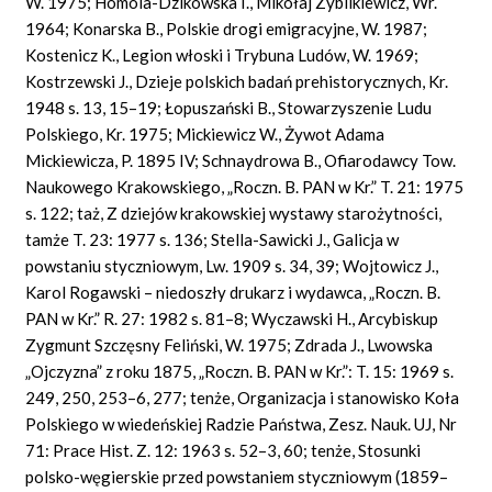
W. 1975; Homola-Dzikowska I., Mikołaj Zyblikiewicz, Wr.
1964; Konarska B., Polskie drogi emigracyjne, W. 1987;
Kostenicz K., Legion włoski i Trybuna Ludów, W. 1969;
Kostrzewski J., Dzieje polskich badań prehistorycznych, Kr.
1948 s. 13, 15–19; Łopuszański B., Stowarzyszenie Ludu
Polskiego, Kr. 1975; Mickiewicz W., Żywot Adama
Mickiewicza, P. 1895 IV; Schnaydrowa B., Ofiarodawcy Tow.
Naukowego Krakowskiego, „Roczn. B. PAN w Kr.” T. 21: 1975
s. 122; taż, Z dziejów krakowskiej wystawy starożytności,
tamże T. 23: 1977 s. 136; Stella-Sawicki J., Galicja w
powstaniu styczniowym, Lw. 1909 s. 34, 39; Wojtowicz J.,
Karol Rogawski – niedoszły drukarz i wydawca, „Roczn. B.
PAN w Kr.” R. 27: 1982 s. 81–8; Wyczawski H., Arcybiskup
Zygmunt Szczęsny Feliński, W. 1975; Zdrada J., Lwowska
„Ojczyzna” z roku 1875, „Roczn. B. PAN w Kr.”: T. 15: 1969 s.
249, 250, 253–6, 277; tenże, Organizacja i stanowisko Koła
Polskiego w wiedeńskiej Radzie Państwa, Zesz. Nauk. UJ, Nr
71: Prace Hist. Z. 12: 1963 s. 52–3, 60; tenże, Stosunki
polsko-węgierskie przed powstaniem styczniowym (1859–