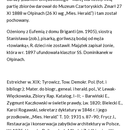
partię zbiorów darował do Muzeum Czartoryskich. Zmarł 27
XI 1888 w Ołpinach (26 XI wg „Mies. Herald.”) i tam został
pochowany.
Ożeniony z Eufemią z domu Briganti (zm. 1905), siostrą
Stanisława (zob.), pisarką, gorliwszą bodaj od męża
«towianką», R. dzieci nie zostawił. Majątek zapisał żonie,
która w r. 1897 ufundowała klasztor SS. Dominikanek w
Ołpinach.
Estreicher w. XIX; Tyrowicz, Tow. Demokr. Pol. (fot. i
bibliogr.); Mater. do biogr., geneal. i herald. pol., V; Lewak-
Więckowska, Zbiory Rap. Katalog, I–II; – Barwiński E.,
Zygmunt Kaczkowski w świetle prawdy, Lw. 1820; Bielecki E.,
Karol Rogawski, sekretarz dyktatury w 1846 r. i jego
przodkowie, „Mies. Herald.” T. 10: 1931 s. 87–90; Frycz J.,
Restauracja i konserwacja zabytków architektury w Polsce,