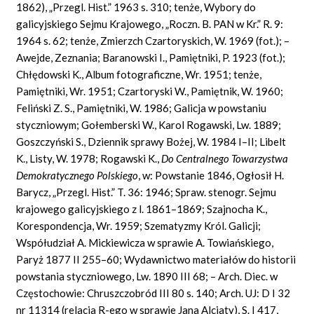
1862), „Przegl. Hist.” 1963 s. 310; tenże, Wybory do
galicyjskiego Sejmu Krajowego, „Roczn. B. PAN w Kr.” R. 9:
1964 s. 62; tenże, Zmierzch Czartoryskich, W. 1969 (fot.); –
Awejde, Zeznania; Baranowski I., Pamiętniki, P. 1923 (fot.);
Chłędowski K., Album fotograficzne, Wr. 1951; tenże,
Pamiętniki, Wr. 1951; Czartoryski W., Pamiętnik, W. 1960;
Feliński Z. S., Pamiętniki, W. 1986; Galicja w powstaniu
styczniowym; Gołemberski W., Karol Rogawski, Lw. 1889;
Goszczyński S., Dziennik sprawy Bożej, W. 1984 I–II; Libelt
K., Listy, W. 1978; Rogawski K.,
Do Centralnego Towarzystwa
Demokratycznego Polskiego
,
w: Powstanie 1846, Ogłosił H.
Barycz, „Przegl. Hist.” T. 36: 1946; Spraw. stenogr. Sejmu
krajowego galicyjskiego z l. 1861–1869; Szajnocha K.,
Korespondencja, Wr. 1959; Szematyzmy Król. Galicji;
Współudział A. Mickiewicza w sprawie A. Towiańskiego,
Paryż 1877 II 255–60; Wydawnictwo materiałów do historii
powstania styczniowego, Lw. 1890 III 68; – Arch. Diec. w
Częstochowie: Chruszczobród III 80 s. 140; Arch. UJ: D I 32
nr 11314 (relacja R-ego w sprawie Jana Alcjaty), S. I 417,