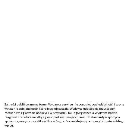
Za treści publikowane na forum Wydawca serwisu nie ponosi odpowiedzialności i są one
wyłącznie opiniami osób, które je zamieszczają. Wydawca udostępnia przystępny
mechanizm zgłaszania nadużyć i w przypadku takiego zgłoszenia Wydawca będzie
reagował niezwłocznie. Aby zgłosić post naruszający prawo lub standardy współżycia
społecznego wystarczy kliknąć ikonę flagi, która znajduje się po prawej stronie każdego
wpisu.