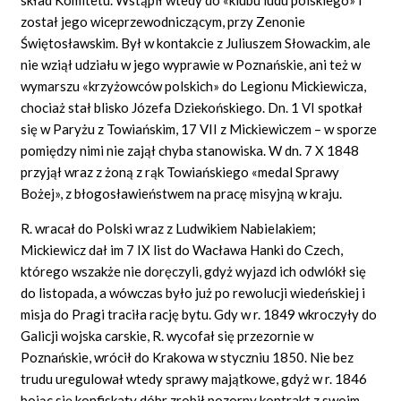
został jego wiceprzewodniczącym, przy Zenonie
Świętosławskim. Był w kontakcie z Juliuszem Słowackim, ale
nie wziął udziału w jego wyprawie w Poznańskie, ani też w
wymarszu «krzyżowców polskich» do Legionu Mickiewicza,
chociaż stał blisko Józefa Dziekońskiego. Dn. 1 VI spotkał
się w Paryżu z Towiańskim, 17 VII z Mickiewiczem – w sporze
pomiędzy nimi nie zajął chyba stanowiska. W dn. 7 X 1848
przyjął wraz z żoną z rąk Towiańskiego «medal Sprawy
Bożej», z błogosławieństwem na pracę misyjną w kraju.
R. wracał do Polski wraz z Ludwikiem Nabielakiem;
Mickiewicz dał im 7 IX list do Wacława Hanki do Czech,
którego wszakże nie doręczyli, gdyż wyjazd ich odwlókł się
do listopada, a wówczas było już po rewolucji wiedeńskiej i
misja do Pragi traciła rację bytu. Gdy w r. 1849 wkroczyły do
Galicji wojska carskie, R. wycofał się przezornie w
Poznańskie, wrócił do Krakowa w styczniu 1850. Nie bez
trudu uregulował wtedy sprawy majątkowe, gdyż w r. 1846
bojąc się konfiskaty dóbr zrobił pozorny kontrakt z swoim