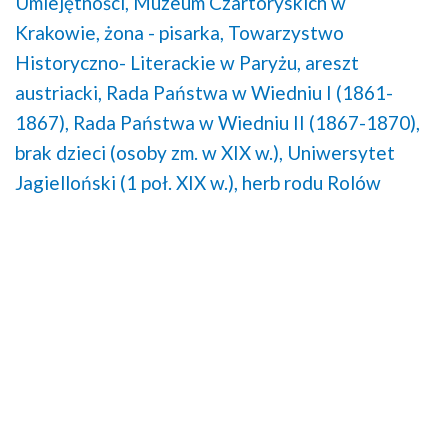
Umiejętności,
Muzeum Czartoryskich w
Krakowie,
żona - pisarka,
Towarzystwo
Historyczno- Literackie w Paryżu,
areszt
austriacki,
Rada Państwa w Wiedniu I (1861-
1867),
Rada Państwa w Wiedniu II (1867-1870),
brak dzieci (osoby zm. w XIX w.),
Uniwersytet
Jagielloński (1 poł. XIX w.),
herb rodu Rolów