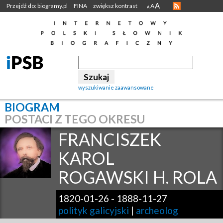
A
Przejdź do: biogramy.pl
FINA
zwiększ kontrast
A
A
wyszukiwanie zaawansowane
BIOGRAM
POSTACI Z TEGO OKRESU
FRANCISZEK
KAROL
ROGAWSKI H. ROLA
1820-01-26
-
1888-11-27
polityk galicyjski
|
archeolog