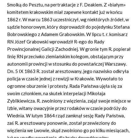
Smolką do Pesztu, na pertraktacje z F. Deakiem. Z «białym»
komitetem krakowskim miał zapewne kontakt już w końcu
1862 r. W marcu 1863 uczestniczył, wg niektórych źródeł, w
sądzie honorowym, który doprowadził do pojedynku Stefana
Bobrowskiego z Adamem Grabowskim. W lipcu t. r. komisarz
RN Józef Grabowski wprowadził R-ego do Rady
Prowincjonalnej Galicji Zachodniej. W gronie tym R. popierał
linię RN przeciwko ziemiańskim kolegom, obstającym przy
autonomii prowincji w stosunku do powstańczej Warszawy.
Dn. 5 IX 1863 R. został aresztowany, jego nazwisko odkryła
policja w czasie jednej z rewizji w Krakowie. Wywołało to
ogromne oburzenie i protesty. Rada Państwa ujęła się za
swoim członkiem, na skutek interpelacji Mikołaja
Zyblikiewicza. R. zwolniony z więzienia, zajął swoje miejsce w
Izbie, witany owacyjnie przez rodaków w czasie podróży do
Wiednia. W lutym 1864 rząd zamknął sesję Rady Państwa,
zaś R. aresztowany ponownie, został przewieziony do
więzienia we Lwowie, skąd zwolniono go po kilku miesiącach,
już po upadku powstania, dla braku dowodów winy.