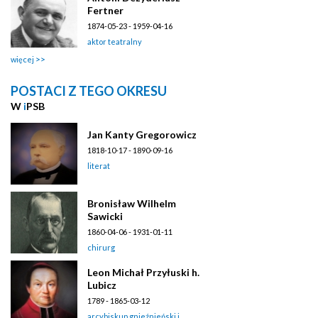
Fertner
1874-05-23 - 1959-04-16
aktor teatralny
więcej
POSTACI Z TEGO OKRESU
W
i
PSB
Jan Kanty Gregorowicz
1818-10-17 - 1890-09-16
literat
Bronisław Wilhelm
Sawicki
1860-04-06 - 1931-01-11
chirurg
Leon Michał Przyłuski h.
Lubicz
1789 - 1865-03-12
arcybiskup gnieźnieński i