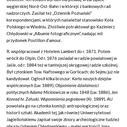
węgierskiej Nord-Ost-Bahn i w którejś z bankowych rad
nadzorczych. Zasilał też „Dziennik Poznański”
korespondencjami, w których naświetlał stanowisko Koła
Polskiego w Wiedniu. Złośliwie potraktował go Kazimierz
Chłędowski w „Albumie fotograficznym”, nadając mil
przydomek Postillon d’amour.
R. współpracował z Hotelem Lambert do r. 1871. Potem
wrócił do Ołpin. Od r. 1876 zasiadał w radzie powiatowej w
Jaśle, od r. 1884 też w tamtejszej okręgowej radzie szkolnej.
Był członkiem Tow. Naftowego w Gorlicach; do Sejmu już nie
kandydował. Ogłosił kilka broszur:
Karta naszych dziejów
współczesnych
(Lw. 1889),
Objaśnienie działalności
politycznych Adama Mickiewicza w roku 1848
(Lw. 1886),
Jan
Konrad hr. Załuski. Wspomnienia pogrobowe
(Kr. 1889). AU
powołała go na członka komisji: antropologicznej oraz
historii sztuki. Akademii tej, jak również Uniwersytetowi
Jagiellońskiemu zapisał swoje zbiory archeologiczne tudzież
obrazy (zdaniem Chłędowskiego – małej wartości). Inną