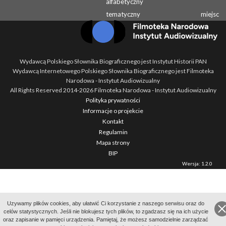
alfabetyczny
tematyczny
miejsc
Wydawcą Polskiego Słownika Biograficznego jest Instytut Historii PAN
Wydawcą Internetowego Polskiego Słownika Biograficznego jest Filmoteka
Narodowa - Instytut Audiowizualny
All Rights Reserved 2014-
2026
Filmoteka Narodowa - Instytut Audiowizualny
Polityka prywatności
Informacje o projekcie
Kontakt
Regulamin
Mapa strony
BIP
Wersja: 1.2.0
Uzywamy plików cookies, aby ułatwić Ci korzystanie z naszego serwisu oraz do
celów statystycznych. Jeśli nie blokujesz tych plików, to zgadzasz się na ich użycie
oraz zapisanie w pamięci urządzenia. Pamiętaj, że możesz samodzielnie zarządzać