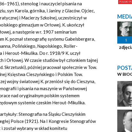
86–1961), stenolog i nauczyciel pisania na
u, syn Karola, górnika, i Janiny z Glaców. Ojciec,
MEDI
atycznej i Macierzy Szkolnej, uczestniczył w
polskiego gimnazjum w Orłowej. K. ukończył
owej, a następnie w r. 1907 seminarium
um K. poznał stenografię systemu Gabelsbergera,
1
anna, Polińskiego, Napolskiego, Roller-
zdjęci
 i Herout-Mikulika. Do r. 1918/9 K. uczył
h i Orłowej. W czasie studiów był członkiem tajnej
POST
d. Skrzetuski), później pracował społecznie w Tow.
W BIO
ej Księstwa Cieszyńskiego i Polskim Tow.
ej wojny światowej K. przeniósł się do Cieszyna,
enografii i pisania na maszynie w Państwowej
prace nad oryginalnym polskim systemem
urzędowym systemie czeskim Herout-Mikulika.
artykuły: Stenografia na Śląsku Cieszyńskim
ległej Polsce (1921). Na I Kongresie Stenografów
 i został wybrany w skład komitetu