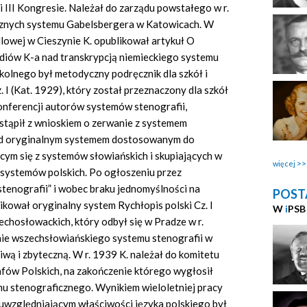
 III Kongresie. Należał do zarządu powstałego w r.
znych systemu Gabelsbergera w Katowicach. W
owej w Cieszynie K. opublikował artykuł O
udiów K-a nad transkrypcją niemieckiego systemu
kolnego był metodyczny podręcznik dla szkół i
 I (Kat. 1929), który został przeznaczony dla szkół
onferencji autorów systemów stenografii,
stąpił z wnioskiem o zerwanie z systemem
nad oryginalnym systemem dostosowanym do
cym się z systemów słowiańskich i skupiających w
więcej
systemów polskich. Po ogłoszeniu przez
tenografii” i wobec braku jednomyślności na
POST
kował oryginalny system Rychłopis polski Cz. I
W
i
PSB
chosłowackich, który odbył się w Pradze w r.
anie wszechsłowiańskiego systemu stenografii w
iwą i zbyteczną. W r. 1939 K. należał do komitetu
fów Polskich, na zakończenie którego wygłosił
mu stenograficznego. Wynikiem wieloletniej pracy
uwzględniającym właściwości języka polskiego był