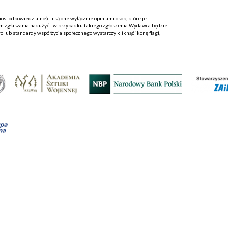
i odpowiedzialności i są one wyłącznie opiniami osób, które je
 zgłaszania nadużyć i w przypadku takiego zgłoszenia Wydawca będzie
o lub standardy współżycia społecznego wystarczy kliknąć ikonę flagi,