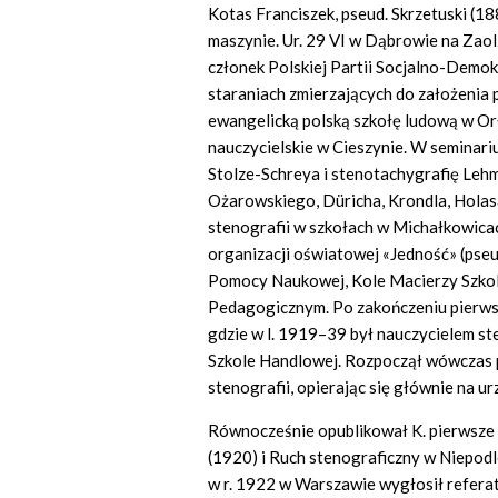
Kotas Franciszek, pseud. Skrzetuski (18
maszynie. Ur. 29 VI w Dąbrowie na Zaolzi
członek Polskiej Partii Socjalno-Demokr
staraniach zmierzających do założenia 
ewangelicką polską szkołę ludową w Orł
nauczycielskie w Cieszynie. W seminari
Stolze-Schreya i stenotachygrafię Lehm
Ożarowskiego, Düricha, Krondla, Holasa
stenografii w szkołach w Michałkowicac
organizacji oświatowej «Jedność» (pseu
Pomocy Naukowej, Kole Macierzy Szkoln
Pedagogicznym. Po zakończeniu pierwsz
gdzie w l. 1919–39 był nauczycielem st
Szkole Handlowej. Rozpoczął wówczas 
stenografii, opierając się głównie na 
Równocześnie opublikował K. pierwsze 
(1920) i Ruch stenograficzny w Niepod
w r. 1922 w Warszawie wygłosił referat