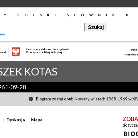
ane
Honorowy Patronat Prezydenta
Wspa
onat
Rzeczypospolitej Polskiej
merytory
SZEK
KOTAS
961-09-28
Biogram został opublikowany w latach 1968-1969 w XIV 
ZOBA
ń
Dyskusja
Mapa
dotyczą