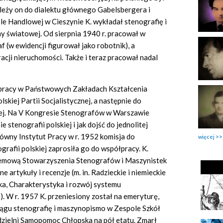
leży on do dialektu głównego Gabelsbergera i
e Handlowej w Cieszynie K. wykładał stenografię i
 światowej. Od sierpnia 1940 r. pracował w
f (w ewidencji figurował jako robotnik), a
acji nieruchomości. Także i teraz pracował nadal
 pracy w Państwowych Zakładach Kształcenia
skiej Partii Socjalistycznej, a następnie do
zej. Na V Kongresie Stenografów w Warszawie
stenografii polskiej i jak dojść do jednolitej
łówny Instytut Pracy w r. 1952 komisja do
więcej
rafii polskiej zaprosiła go do współpracy. K.
temową Stowarzyszenia Stenografów i Maszynistek
e artykuły i recenzje (m. in. Radzieckie i niemieckie
ka, Charakterystyka i rozwój systemu
 W r. 1957 K. przeniesiony został na emeryturę,
iągu stenografię i maszynopismo w Zespole Szkół
dzielni Samopomoc Chłopska na pół etatu. Zmarł