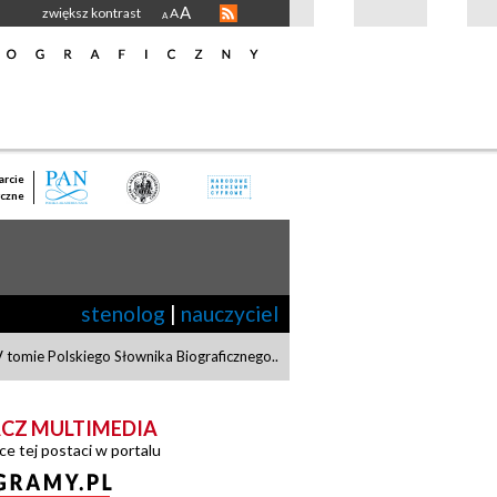
A
zwiększ kontrast
A
A
rcie
czne
stenolog
|
nauczyciel
tomie Polskiego Słownika Biograficznego.
.
CZ MULTIMEDIA
ce tej postaci w portalu