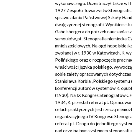
wykonawczego. Uczestniczył także w II i
1927 Zespołu Towarzystw Stenografic
sprawozdaniu Państwowej Szkoły Handl
dwujęzycznej stenografii. Wynikiem st
Gabelsbergera do potrzeb nauczania sz
samouków, pt. Stenografia niemiecka Cz.
mniejszościowych. Na ogólnopolskiej k
zwołanej w r. 1930 w Katowicach, K. wy
Polińskiego oraz o rozpoczęcie prac 
właściwości języka polskiego, wywodzą
sobie zalety opracowanych dotychczas 
Stanisława Korbla „Polskiego systemu s
konferencji autorów systemów K. opubli
(1930). Na IX Kongres Stenografów Cze
1934, K. przesłał referat pt. Opracow
celach praktycznych jest rzeczą niemożl
organizacyjnego IV Kongresu Stenogra
referat pt. Droga do jednolitego syste
nad oryginalnym systemem stenografii 