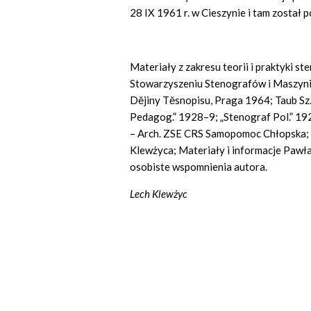
28 IX 1961 r. w Cieszynie i tam został
Materiały z zakresu teorii i praktyki st
Stowarzyszeniu Stenografów i Maszynist
Dějiny Těsnopisu, Praga 1964; Taub Sz., D
Pedagog.” 1928–9; „Stenograf Pol.” 1
– Arch. ZSE CRS Samopomoc Chłopska; –
Klewżyca; Materiały i informacje Pawł
osobiste wspomnienia autora.
Lech Klewżyc