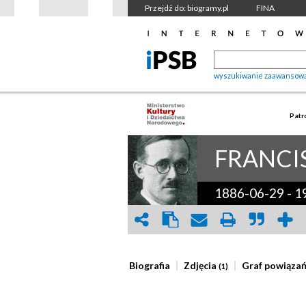
Przejdź do: biogramy.pl
FINA
wyszukiwanie zaawansow
Patr
FRANCI
1886-06-29
-
1
Biografia
Zdjęcia
Graf powiąza
(1)