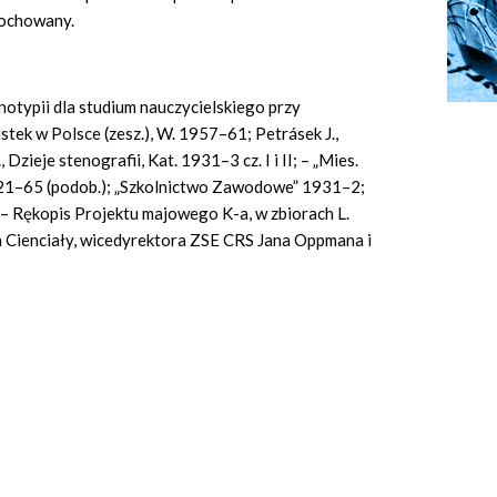
 pochowany.
enotypii dla studium nauczycielskiego przy
ek w Polsce (zesz.), W. 1957–61; Petrásek J.,
zieje stenografii, Kat. 1931–3 cz. I i II; – „Mies.
921–65 (podob.); „Szkolnictwo Zawodowe” 1931–2;
 Rękopis Projektu majowego K-a, w zbiorach L.
a Cienciały, wicedyrektora ZSE CRS Jana Oppmana i