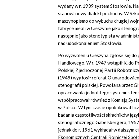
wydany w r. 1939 system Stosłowie. Na
stanowi nowy dialekt pochodny. W Szkol
maszynopismo do wybuchu drugiej wojny
fabryce mebli w Cieszynie jako stenogra
następnie jako stenotypista w administr
nad udoskonaleniem Stosłowia.
Po wyzwoleniu Cieszyna zgłosił się do
Handlowego. W r. 1947 wstąpił K. do Pol
Polskiej Zjednoczonej Partii Robotnic
(1949) wygłosił referat O unarodowienie 
stenografii polskiej. Powołana przez G
opracowania jednolitego systemu stenog
współpracował również z Komisją Sys
w Polsce. W tym czasie opublikował liczn
badania częstotliwości składników języ
stenograficznego Gabelsbergera, 1957).
jednak do r. 1961 wykładał w dalszym c
Ekonomicznych Centrali Rolniczej Spół