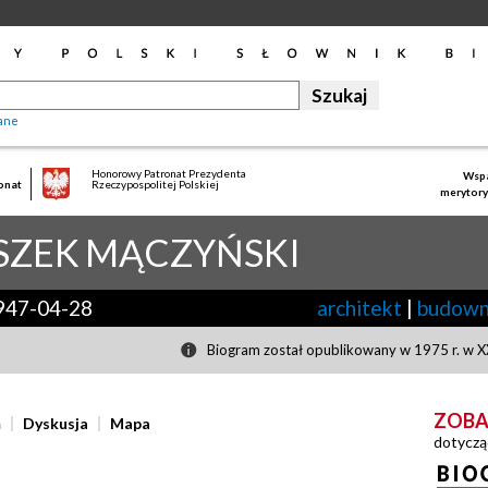
ane
Honorowy Patronat Prezydenta
Wspa
onat
Rzeczypospolitej Polskiej
merytory
SZEK
MĄCZYŃSKI
947-04-28
architekt
|
budown
Biogram został opublikowany w 1975 r. w XX
ZOBA
ń
Dyskusja
Mapa
dotyczą