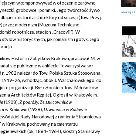
umiejącym wkomponowywać w otoczenie zarówno
udyneczki, grobowce i pomniki. Jego twórczość żywo
więcej
dbiciem historii architektury od secesji (Tow. Przyj.
ie) przez modernizm (Muzeum Techniczno-
omki robotnicze, stadion „Cracovii”). W
stylów historycznych, jak romanizm i gotyk. Jego
oracja.
ików Historii i Zabytków Krakowa, pracował M. w
adał się publicznie w ankiecie Towarzystwa w r.
 r. 1902 należał do Tow. Polska Sztuka Stosowana.
. 1919–26, wchodząc, obok J. Warchałowskiego, do
 tej organizacji. Był członkiem Tow. Miłośników
zenia Architektów Rzpltej. Ogłosił w Krakowie m.
ie
(1908),
Z podróży. Ze szkicowników
rii w Krakowie
(1938),
Dzwonnica w Rudawie
jewódzkiej Rady Narodowej z ramienia Stronnictwa
7 w Krakowie, pochowany na cmentarzu
ięgielewskich (ok. 1884–1964), siostrą Stanisławy