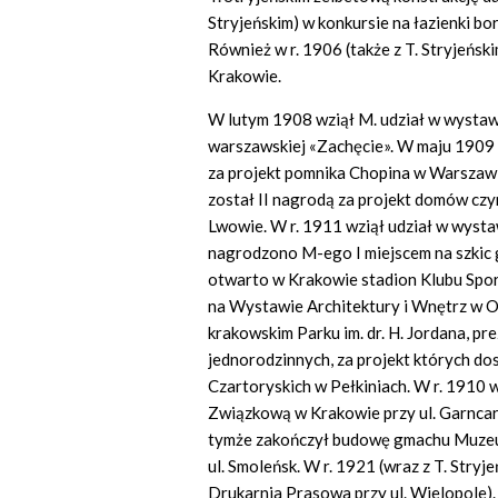
Stryjeńskim) w konkursie na łazienki b
Również w r. 1906 (także z T. Stryjeń
Krakowie.
W lutym 1908 wziął M. udział w wysta
warszawskiej «Zachęcie». W maju 1909
za projekt pomnika Chopina w Warszawie
został II nagrodą za projekt domów c
Lwowie. W r. 1911 wziął udział w wystawi
nagrodzono M-ego I miejscem na szkic
otwarto w Krakowie stadion Klubu Sport
na Wystawie Architektury i Wnętrz w
krakowskim Parku im. dr. H. Jordana, 
jednorodzinnych, za projekt których dos
Czartoryskich w Pełkiniach. W r. 1910 
Związkową w Krakowie przy ul. Garncarsk
tymże zakończył budowę gmachu Muze
ul. Smoleńsk. W r. 1921 (wraz z T. Stry
Drukarnia Prasowa przy ul. Wielopole).