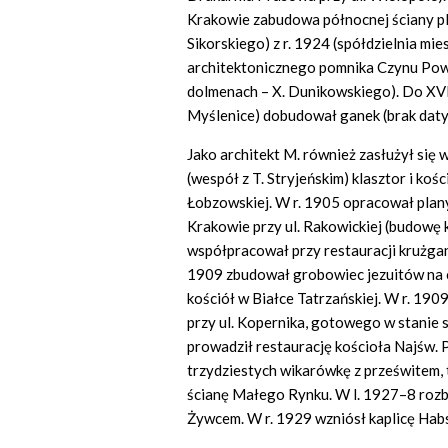
Krakowie zabudowa północnej ściany pl
Sikorskiego) z r. 1924 (spółdzielnia mi
architektonicznego pomnika Czynu Pow
dolmenach – X. Dunikowskiego). Do XVI
Myślenice) dobudował ganek (brak daty
Jako architekt M. również zasłużył się
(wespół z T. Stryjeńskim) klasztor i ko
Łobzowskiej. W r. 1905 opracował plan
Krakowie przy ul. Rakowickiej (budowę 
współpracował przy restauracji krużga
1909 zbudował grobowiec jezuitów na 
kościół w Białce Tatrzańskiej. W r. 19
przy ul. Kopernika, gotowego w stanie s
prowadził restaurację kościoła Najśw.
trzydziestych wikarówkę z prześwitem, 
ścianę Małego Rynku. W l. 1927–8 roz
Żywcem. W r. 1929 wzniósł kaplicę Hab