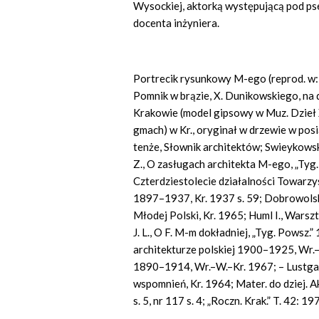
Wysockiej, aktorką występującą pod pseu
docenta inżyniera.
Portrecik rysunkowy M-ego (reprod. w: 
Pomnik w brązie, X. Dunikowskiego, na d
Krakowie (model gipsowy w Muz. Dzieł 
gmach) w Kr., oryginał w drzewie w posia
tenże, Słownik architektów; Swieykowski
Z., O zasługach architekta M-ego, „Tyg. 
Czterdziestolecie działalności Towarz
1897–1937, Kr. 1937 s. 59; Dobrowolski
Młodej Polski, Kr. 1965; Huml I., Wars
J. L., O F. M-m dokładniej, „Tyg. Powsz.
architekturze polskiej 1900–1925, Wr.–
1890–1914, Wr.–W.–Kr. 1967; – Lustgar
wspomnień, Kr. 1964; Mater. do dziej. Ak
s. 5, nr 117 s. 4; „Roczn. Krak.” T. 42: 1