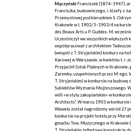
M
ą
czy
ń
ski
Franciszek (1874–1947), arc
Franciszka, budowniczego, i Józefy z J
Przemysłowej pod kierunkiem S. Odrzyw
Krakowie w l. 1902/3–1903/4 na kursie 
des Beaux Arts u P. Guddex. M. wcześnie
Uczestniczył we wszystkich większych 
współpracował z architektem Tadeuszem
(wespół z T. Stryjeńskim) konkurs na h
Karowej w Warszawie, w kwietniu t. r. z
Przyjaciół Sztuk Pięknych w Krakowie, 
Zaremby, uzupełnionych przez M-ego. W 
T. Stryjeńskim) w konkursie na budow
Subiektów Wyznania Mojżeszowego. W r
willi «w stylu zakopiańskim» w konkur
Architects”. W marcu 1903 w konkursie 
Wawelu został nagrodzony wśród 27 pro
konkursie na projekt hotelu przy Mors
gmachu Tow. Muzycznego w Krakowie (ob
T. Stryjeńskim żelbetową konstrukcję dac