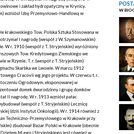
POST
orowinowe i zakład hydropatyczny w Krynicy.
W BIO
skim) wzniósł Izbę Przemysłowo-Handlową w
wie krakowskiego Tow. Polska Sztuka Stosowana w
 otrzymał I nagrodę (wespół z W. Szymanowskim)
. W r. 1910 (wespół z T. Stryjeńskim) wyróżniony
zynszowych Tow. Kredytowego Ziemskiego we
e w Rzymie. T. r. (wespół z T. Stryjeńskim)
 gmachu Skarbka we Lwowie. W marcu 1912
owego Cracovii wg jego projektu. W czerwcu t. r.
 Otoczeniu Ogrodowym, eksponowanej w
prezentował domek dwurodzinny i grupę domków
tał II nagrodę. W r. 1913 wzniósł pałac
wybudował (wespół z T. Stryjeńskim) Lecznicę
iej (dziś Instytut Onkologii). W r. 1914 również z
um Techniczno-Przemysłowego w Krakowie przy
jeńskim) zbudował Bazar Polski w Krakowie (obecnie
 Dziełem M-ego i Stryjeńskiego jest również w