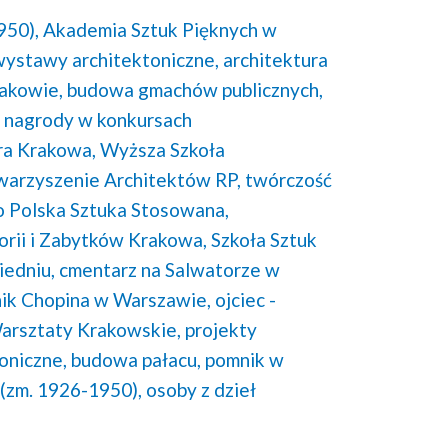
950),
Akademia Sztuk Pięknych w
wystawy architektoniczne,
architektura
akowie,
budowa gmachów publicznych,
nagrody w konkursach
ra Krakowa,
Wyższa Szkoła
warzyszenie Architektów RP,
twórczość
 Polska Sztuka Stosowana,
rii i Zabytków Krakowa,
Szkoła Sztuk
iedniu,
cmentarz na Salwatorze w
ik Chopina w Warszawie,
ojciec -
arsztaty Krakowskie,
projekty
oniczne,
budowa pałacu,
pomnik w
(zm. 1926-1950),
osoby z dzieł