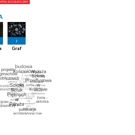
A
1
a
Graf