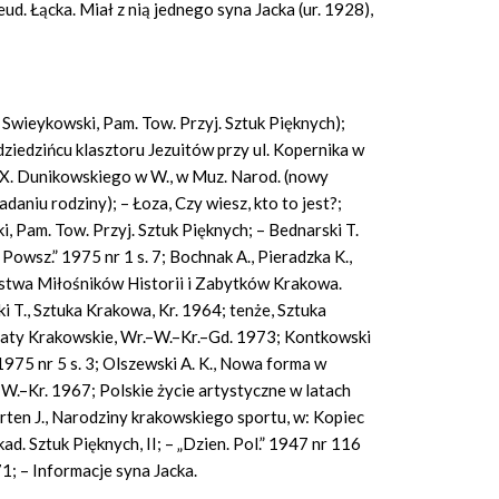
d. Łącka. Miał z nią jednego syna Jacka (ur. 1928),
Swieykowski, Pam. Tow. Przyj. Sztuk Pięknych);
ziedzińcu klasztoru Jezuitów przy ul. Kopernika w
X. Dunikowskiego w W., w Muz. Narod. (nowy
daniu rodziny); – Łoza, Czy wiesz, kto to jest?;
, Pam. Tow. Przyj. Sztuk Pięknych; – Bednarski T.
Powsz.” 1975 nr 1 s. 7; Bochnak A., Pieradzka K.,
ystwa Miłośników Historii i Zabytków Krakowa.
 T., Sztuka Krakowa, Kr. 1964; tenże, Sztuka
ztaty Krakowskie, Wr.–W.–Kr.–Gd. 1973; Kontkowski
” 1975 nr 5 s. 3; Olszewski A. K., Nowa forma w
W.–Kr. 1967; Polskie życie artystyczne w latach
ten J., Narodziny krakowskiego sportu, w: Kopiec
ad. Sztuk Pięknych, II; – „Dzien. Pol.” 1947 nr 116
971; – Informacje syna Jacka.