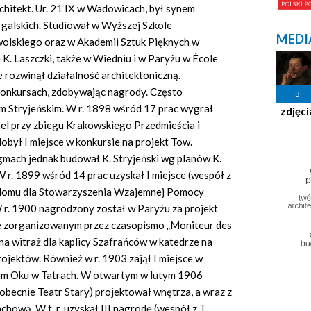
hitekt. Ur. 21 IX w Wadowicach, był synem
urgalskich. Studiował w Wyższej Szkole
MEDI
olskiego oraz w Akademii Sztuk Pięknych w
K. Laszczki, także w Wiedniu i w Paryżu w École
 rozwinął działalność architektoniczną.
konkursach, zdobywając nagrody. Często
3
 Stryjeńskim. W r. 1898 wśród 17 prac wygrał
zdjęci
otel przy zbiegu Krakowskiego Przedmieścia i
dobył I miejsce w konkursie na projekt Tow.
gmach jednak budował K. Stryjeński wg planów K.
r. 1899 wśród 14 prac uzyskał I miejsce (wespół z
ę domu dla Stowarzyszenia Wzajemnej Pomocy
. 1900 nagrodzony został w Paryżu za projekt
sie zorganizowanym przez czasopismo „Moniteur des
na witraż dla kaplicy Szafrańców w katedrze na
jektów. Również w r. 1903 zajął I miejsce w
kim Oku w Tatrach. W otwartym w lutym 1906
ecnie Teatr Stary) projektował wnętrza, a wraz z
hową. W t. r. uzyskał III nagrodę (wespół z T.