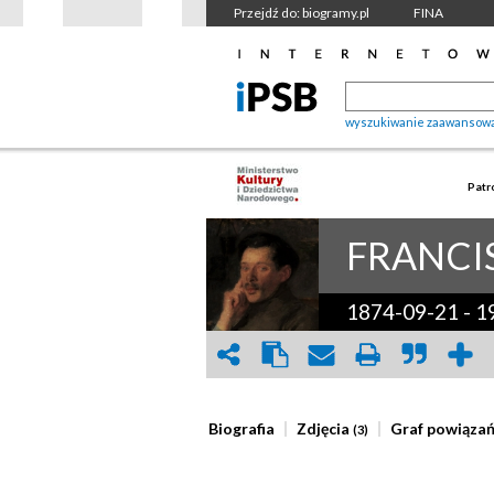
Przejdź do: biogramy.pl
FINA
wyszukiwanie zaawansow
Patr
FRANCI
1874-09-21
-
1
Biografia
Zdjęcia
Graf powiąza
(3)