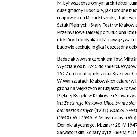
M. był wszechstronnym architektem, 
duże gmachy i kościoły, jak i drobne b
reagowała na kierunki sztuki, stąd jest o
Sztuk Pięknych i Stary Teatr w Krakow
Przemysłowe tamże) po funkcjonalizm (d
niektórych budynkach M. nawiązywał do 
budowle cechuje logika i oszczędna dek
Będąc aktywnym członkiem Tow. Miłośn
Wydziale od r. 1945 do śmierci. Wypowi
1907 na temat upiększenia Krakowa. Od
W Warsztatach Krakowskich działał w l
grona największych entuzjastów rozwoju
Pięknej Książki w Krakowie i Stowarzys
in.:
Ze starego Krakowa. Ulice, bramy, sien
architektonicznych
(1931),
Kościół NPMa
(1940). W l. 1945–6 M. był radnym Wo
Demokratycznego. M. zmarł 28 IV 194
Salwatorskim. Żonaty był z Heleną z Dz