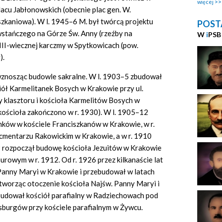
więcej
acu Jabłonowskich (obecnie plac gen. W.
eszkaniowa). W l. 1945–6 M. był twórcą projektu
POST
stańczego na Górze Św. Anny (rzeźby na
W
i
PSB
II-wiecznej karczmy w Spytkowicach (pow.
).
 wznosząc budowle sakralne. W l. 1903–5 zbudował
ściół Karmelitanek Bosych w Krakowie przy ul.
y klasztoru i kościoła Karmelitów Bosych w
kościoła zakończono w r. 1930). W l. 1905–12
nków w kościele Franciszkanów w Krakowie, w r.
cmentarzu Rakowickim w Krakowie, a w r. 1910
09 rozpoczął budowę kościoła Jezuitów w Krakowie
urowym w r. 1912. Od r. 1926 przez kilkanaście lat
 Panny Maryi w Krakowie i przebudował w latach
tworząc otoczenie kościoła Najśw. Panny Maryi i
budował kościół parafialny w Radziechowach pod
sburgów przy kościele parafialnym w Żywcu.