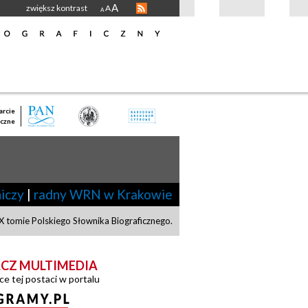
A
zwiększ kontrast
A
A
rcie
czne
iczy
|
radny WRN w Krakowie
 tomie Polskiego Słownika Biograficznego.
CZ MULTIMEDIA
ce tej postaci w portalu