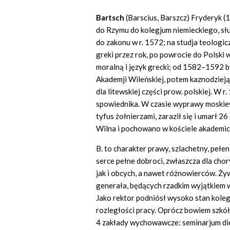
Bartsch
(Barscius, Barszcz) Fryderyk (
do Rzymu do kolegjum niemieckiego, słu
do zakonu w r. 1572; na studja teologi
greki przez rok, po powrocie do Polski
moralną i język grecki; od 1582–1592
Akademji Wileńskiej, potem kaznodziej
dla litewskiej części prow. polskiej. W 
spowiednika. W czasie wyprawy moskiew
tyfus żołnierzami, zaraził się i umarł 
Wilna i pochowano w kościele akademic
B. to charakter prawy, szlachetny, pełen
serce pełne dobroci, zwłaszcza dla chory
jak i obcych, a nawet różnowierców. Żyw
generała, będących rzadkim wyjątkiem 
Jako rektor podniósł wysoko stan kole
rozległości pracy. Oprócz bowiem szkół
4 zakłady wychowawcze: seminarjum diec