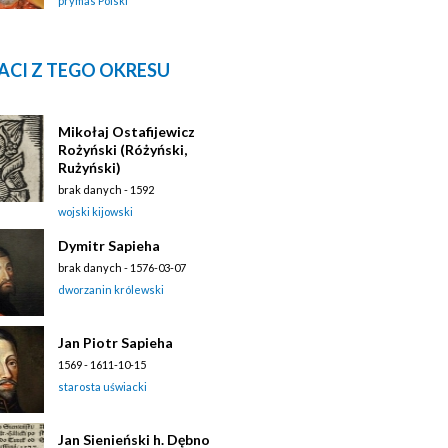
prymas Polski
ACI Z TEGO OKRESU
Mikołaj Ostafijewicz
Rożyński (Różyński,
Rużyński)
brak danych - 1592
wojski kijowski
Dymitr Sapieha
brak danych - 1576-03-07
dworzanin królewski
Jan Piotr Sapieha
1569 - 1611-10-15
starosta uświacki
Jan Sienieński h. Dębno