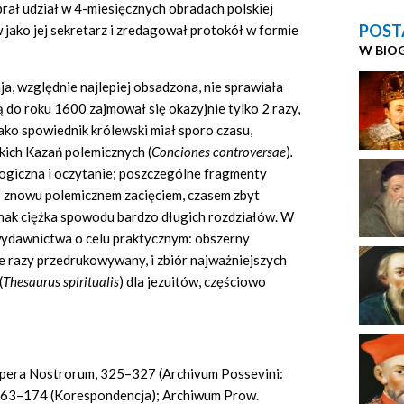
brał udział w 4-miesięcznych obradach polskiej
POST
 jako jej sekretarz i zredagował protokół w formie
W BIO
a, względnie najlepiej obsadzona, nie sprawiała
 do roku 1600 zajmował się okazyjnie tylko 2 razy,
ako spowiednik królewski miał sporo czasu,
kich Kazań polemicznych (
Conciones controversae
)
.
ologiczna i oczytanie; poszczególne fragmenty
o znowu polemicznem zacięciem, czasem zbyt
nak ciężka spowodu bardzo długich rozdziałów. W
wydawnictwa o celu praktycznym: obszerny
le razy przedrukowywany, i zbiór najważniejszych
(
Thesaurus spiritualis
) dla jezuitów, częściowo
; Opera Nostrorum, 325–327 (Archivum Possevini:
, 163–174 (Korespondencja); Archiwum Prow.