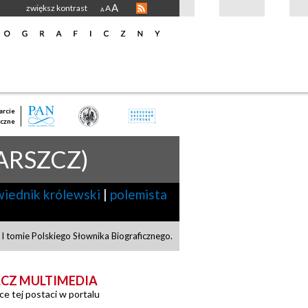
A
zwiększ kontrast
A
A
rcie
czne
ARSZCZ)
iednik królewski
|
polemista
I tomie Polskiego Słownika Biograficznego.
CZ MULTIMEDIA
ce tej postaci w portalu