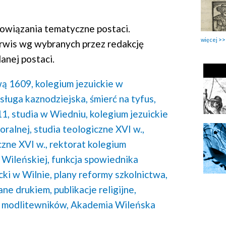
wiązania tematyczne postaci.
więcej
rwis wg wybranych przez redakcję
anej postaci.
ą 1609,
kolegium jezuickie w
sługa kaznodziejska,
śmierć na tyfus,
11,
studia w Wiedniu,
kolegium jezuickie
oralnej,
studia teologiczne XVI w.,
czne XVI w.,
rektorat kolegium
 Wileńskiej,
funkcja spowiednika
cki w Wilnie,
plany reformy szkolnictwa,
ane drukiem,
publikacje religijne,
 modlitewników,
Akademia Wileńska