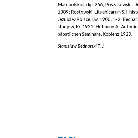
Małopolskiej, rkp. 266; Poszakowski, De v
1889; Rostowski, Lituanicarum S. I. his
Jezuici w Polsce, Lw. 1900, 1–2; Bednars
studjów, Kr. 1931; Hofmann A., Antoni
päpstlichen Seminare, Koblenz 1929.
Stanisław Bednarski T. J.