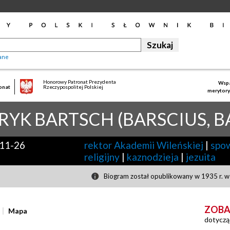
ane
Honorowy Patronat Prezydenta
Wspa
onat
Rzeczypospolitej Polskiej
merytory
RYK
BARTSCH (BARSCIUS, B
11-26
rektor Akademii Wileńskiej
|
spow
religijny
|
kaznodzieja
|
jezuita
Biogram został opublikowany w 1935 r. w 
ZOBA
Mapa
dotyczą