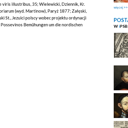
iris illustribus, 35; Wielewicki, Dziennik, Kr.
więcej
toriarum (wyd. Martinow), Paryż 1877; Załęski,
ki St., Jezuici polscy wobec projektu ordynacji
POST
o Possevinos Bemühungen um die nordischen
W
i
PSB