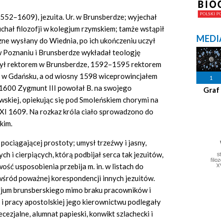
1552–1609), jezuita. Ur. w Brunsberdze; wyjechał
chał filozofji w kolegjum rzymskiem; tamże wstąpił
MEDI
czne wysłany do Wiednia, po ich ukończeniu uczył
 w Poznaniu i Brunsberdze wykładał teologję
 był rektorem w Brunsberdze, 1592–1595 rektorem
ą w Gdańsku, a od wiosny 1598 wiceprowincjałem
1
r. 1600 Zygmunt III powołał B. na swojego
Graf
skiej, opiekując się pod Smoleńskiem chorymi na
26 XI 1609. Na rozkaz króla ciało sprowadzono do
kim.
 pociągającej prostoty; umysł trzeźwy i jasny,
ch i cierpiących, którą podbijał serca tak jezuitów,
ość usposobienia przebija m. in. w listach do
wśród poważnej korespondencji innych jezuitów.
gjum brunsberskiego mimo braku pracowników i
 i pracy apostolskiej jego kierownictwu podlegały
ezjalne, alumnat papieski, konwikt szlachecki i