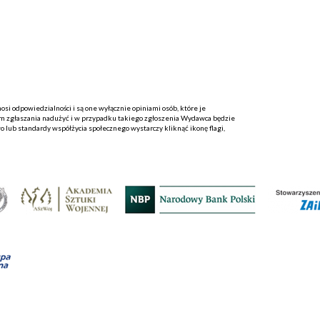
i odpowiedzialności i są one wyłącznie opiniami osób, które je
 zgłaszania nadużyć i w przypadku takiego zgłoszenia Wydawca będzie
o lub standardy współżycia społecznego wystarczy kliknąć ikonę flagi,