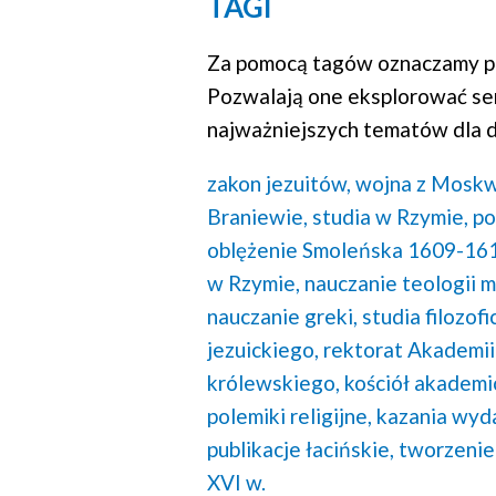
TAGI
Za pomocą tagów oznaczamy po
Pozwalają one eksplorować se
najważniejszych tematów dla d
zakon jezuitów,
wojna z Moskw
Braniewie,
studia w Rzymie,
po
oblężenie Smoleńska 1609-16
w Rzymie,
nauczanie teologii m
nauczanie greki,
studia filozofi
jezuickiego,
rektorat Akademii
królewskiego,
kościół akademi
polemiki religijne,
kazania wyd
publikacje łacińskie,
tworzenie
XVI w.