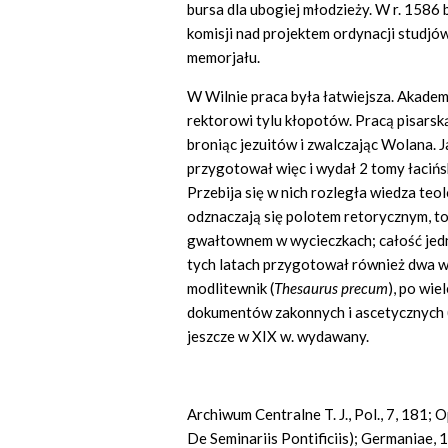
bursa dla ubogiej młodzieży. W r. 1586 
komisji nad projektem ordynacji studjów
memorjału.
W Wilnie praca była łatwiejsza. Akademj
rektorowi tylu kłopotów. Pracą pisarską
broniąc jezuitów i zwalczając Wolana. J
przygotował więc i wydał 2 tomy łacińs
Przebija się w nich rozległa wiedza te
odznaczają się polotem retorycznym, t
gwałtownem w wycieczkach; całość jed
tych latach przygotował również dwa 
modlitewnik (
Thesaurus precum
), po wie
dokumentów zakonnych i ascetycznych 
jeszcze w XIX w. wydawany.
Archiwum Centralne T. J., Pol., 7, 181
De Seminariis Pontificiis); Germaniae