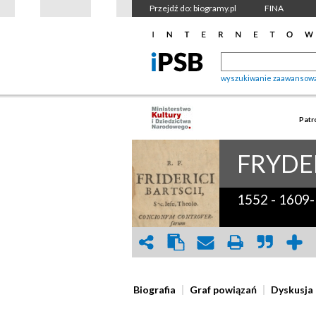
Przejdź do: biogramy.pl
FINA
wyszukiwanie zaawansow
Patr
FRYDE
1552
-
1609-
Biografia
Graf powiązań
Dyskusja