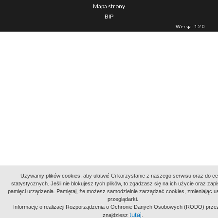
Mapa strony
BIP
Wersja: 1.2.0
Uzywamy plików cookies, aby ułatwić Ci korzystanie z naszego serwisu oraz do c
statystycznych. Jeśli nie blokujesz tych plików, to zgadzasz się na ich użycie oraz zap
pamięci urządzenia. Pamiętaj, że możesz samodzielnie zarządzać cookies, zmieniając u
przeglądarki.
Informację o realizacji Rozporządzenia o Ochronie Danych Osobowych (RODO) prze
tutaj
znajdziesz
.