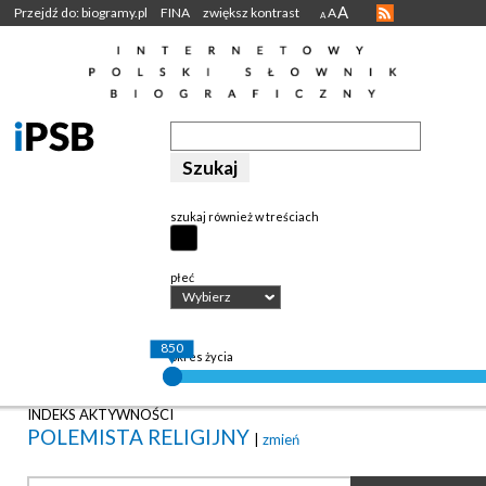
A
Przejdź do: biogramy.pl
FINA
zwiększ kontrast
A
A
szukaj również w treściach
płeć
Wybierz
850
okres życia
INDEKS AKTYWNOŚCI
POLEMISTA RELIGIJNY
|
zmień