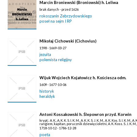
Marcin Broniewski (Broniowski) h. Leliwa
brak danych - przed 1626
rokoszanin Zebrzydowskiego
poseł na sejm I RP
Mikołaj Cichowski (Cichovius)
1598 - 1669-03-27
jezuita
polemista religijny
Wijuk Wojciech Kojałowicz h. Kościesza odm.
1609 - 1677-10-06
historyk
heraldyk
Antoni Kossakowski h. Ślepowron przyd. Korwin
krypt.: A. K., A. K. K. S. I. K. M., A. K. K. S. J. K. M., A. K. Kos. S. I. K. 
rangiem, kapitan, porucznik dziewięcioletni, A. K. Koss. S. J. K. M.,
1718-10-12 - 1786-12-28
poeta