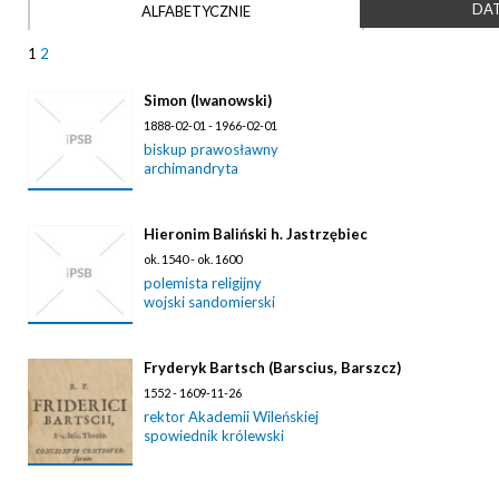
DAT
ALFABETYCZNIE
1
2
Simon (Iwanowski)
1888-02-01 - 1966-02-01
biskup prawosławny
archimandryta
Hieronim Baliński h. Jastrzębiec
ok. 1540 - ok. 1600
polemista religijny
wojski sandomierski
Fryderyk Bartsch (Barscius, Barszcz)
1552 - 1609-11-26
rektor Akademii Wileńskiej
spowiednik królewski