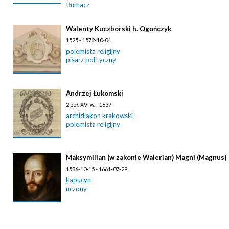
tłumacz
Walenty Kuczborski h. Ogończyk
1525 - 1572-10-04
polemista religijny
pisarz polityczny
Andrzej Łukomski
2 poł. XVI w. - 1637
archidiakon krakowski
polemista religijny
Maksymilian (w zakonie Walerian) Magni (Magnus)
1586-10-15 - 1661-07-29
kapucyn
uczony