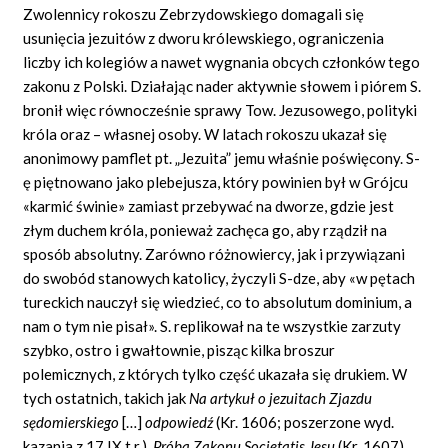
Zwolennicy rokoszu Zebrzydowskiego domagali się
usunięcia jezuitów z dworu królewskiego, ograniczenia
liczby ich kolegiów a nawet wygnania obcych członków tego
zakonu z Polski. Działając nader aktywnie słowem i piórem S.
bronił więc równocześnie sprawy Tow. Jezusowego, polityki
króla oraz – własnej osoby. W latach rokoszu ukazał się
anonimowy pamflet pt. „Jezuita” jemu właśnie poświęcony. S-
ę piętnowano jako plebejusza, który powinien był w Grójcu
«karmić świnie»
zamiast przebywać na dworze, gdzie jest
złym duchem króla, ponieważ zachęca go, aby rządził na
sposób absolutny. Zarówno różnowiercy, jak i przywiązani
do swobód stanowych katolicy, życzyli S-dze, aby «w pętach
tureckich nauczył się wiedzieć, co to absolutum dominium, a
nam o tym nie pisał». S. replikował na te wszystkie zarzuty
szybko, ostro i gwałtownie, pisząc kilka broszur
polemicznych, z których tylko część ukazała się drukiem. W
tych ostatnich, takich jak
Na artykuł o jezuitach Zjazdu
sędomierskiego
[…]
odpowiedź
(Kr. 1606; poszerzone wyd.
kazania z 17 IX t.r.),
Próba Zakonu Societatis Jesu
(Kr. 1607)