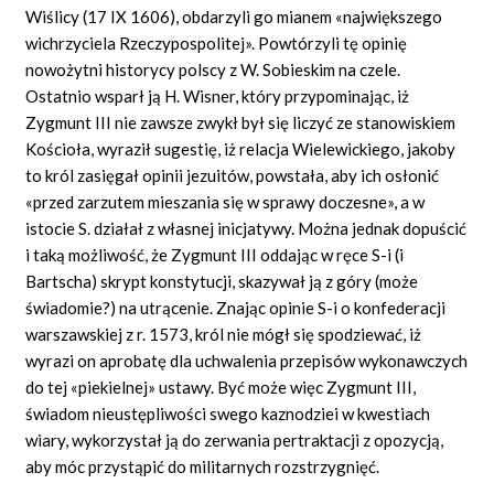
Wiślicy (17 IX 1606), obdarzyli go mianem «największego
wichrzyciela Rzeczypospolitej». Powtórzyli tę opinię
nowożytni historycy polscy z W. Sobieskim na czele.
Ostatnio wsparł ją H. Wisner, który przypominając, iż
Zygmunt III nie zawsze zwykł był się liczyć ze stanowiskiem
Kościoła, wyraził sugestię, iż relacja Wielewickiego, jakoby
to król zasięgał opinii jezuitów, powstała, aby ich osłonić
«przed zarzutem mieszania się w sprawy doczesne», a w
istocie S. działał z własnej inicjatywy. Można jednak dopuścić
i taką możliwość, że Zygmunt III oddając w ręce S-i (i
Bartscha) skrypt konstytucji, skazywał ją z góry (może
świadomie?) na utrącenie. Znając opinie S-i o konfederacji
warszawskiej z r. 1573, król nie mógł się spodziewać, iż
wyrazi on aprobatę dla uchwalenia przepisów wykonawczych
do tej «piekielnej» ustawy. Być może więc Zygmunt III,
świadom nieustępliwości swego kaznodziei w kwestiach
wiary, wykorzystał ją do zerwania pertraktacji z opozycją,
aby móc przystąpić do militarnych rozstrzygnięć.