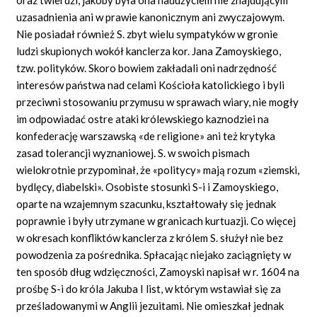
uzasadnienia ani w prawie kanonicznym ani zwyczajowym.
Nie posiadał również S. zbyt wielu sympatyków w gronie
ludzi skupionych wokół kanclerza kor. Jana Zamoyskiego,
tzw. polityków. Skoro bowiem zakładali oni nadrzędność
interesów państwa nad celami Kościoła katolickiego i byli
przeciwni stosowaniu przymusu w sprawach wiary, nie mogły
im odpowiadać ostre ataki królewskiego kaznodziei na
konfederację warszawską
«de religione»
ani też krytyka
zasad tolerancji wyznaniowej. S. w swoich pismach
wielokrotnie przypominał, że
«politycy»
mają rozum
«ziemski,
bydlęcy,
diabelski».
Osobiste stosunki S-i i Zamoyskiego,
oparte na wzajemnym szacunku, kształtowały się jednak
poprawnie i były utrzymane w granicach kurtuazji. Co więcej
w okresach konfliktów kanclerza z królem S. służył nie bez
powodzenia za pośrednika. Spłacając niejako zaciągnięty w
ten sposób dług wdzięczności, Zamoyski napisał w r. 1604 na
prośbę S-i do króla Jakuba I list, w którym wstawiał się za
prześladowanymi w Anglii jezuitami. Nie omieszkał jednak