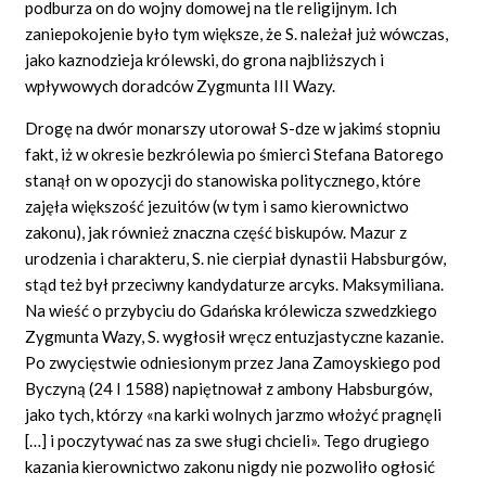
podburza on do wojny domowej na tle religijnym. Ich
zaniepokojenie było tym większe, że S. należał już wówczas,
jako kaznodzieja królewski, do grona najbliższych i
wpływowych doradców Zygmunta III Wazy.
Drogę na dwór monarszy utorował S-dze w jakimś stopniu
fakt, iż w okresie bezkrólewia po śmierci Stefana Batorego
stanął on w opozycji do stanowiska politycznego, które
zajęła większość jezuitów (w tym i samo kierownictwo
zakonu), jak również znaczna część biskupów. Mazur z
urodzenia i charakteru, S. nie cierpiał dynastii Habsburgów,
stąd też był przeciwny kandydaturze arcyks. Maksymiliana.
Na wieść o przybyciu do Gdańska królewicza szwedzkiego
Zygmunta Wazy, S. wygłosił wręcz entuzjastyczne kazanie.
Po zwycięstwie odniesionym przez Jana Zamoyskiego pod
Byczyną (24 I 1588) napiętnował z ambony Habsburgów,
jako tych, którzy «na karki wolnych jarzmo włożyć pragnęli
[…] i poczytywać nas za swe sługi
chcieli».
Tego drugiego
kazania kierownictwo zakonu nigdy nie pozwoliło ogłosić