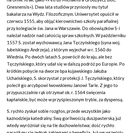
Gnesnensis»). Dwa lata studiów przyniosły mu tytuł
bakałarza na Wydz. Filozoficznym. Uniwersytet opuścił w
czerwcu 1555, aby objąć kierownictwo szkoły parafialnej
przy kolegiacie św. Jana w Warszawie. Do obowiązków S-i
należał nadzór nad całością spraw szkolnych. W październiku
1557 S. został wychowawcą Jana Tęczyńskiego (syna woj.
lubelskiego Andrzeja), z którym wyjechał w r. 1560 do
Wiednia. Po dwóch latach S. powrócił do kraju, ale bez
Tęczyńskiego, który udał się w dalszą podróż po Europie. Po
krótkim pobycie na dworze bpa kujawskiego Jakuba
Uchańskiego, S. skorzystał z protekcji J. Tęczyńskiego, który
polecił go arcybpowi lwowskiemu Janowi Tarle. Z jego to
przypuszczalnie rąk otrzymał ok. r. 1564 święcenia
kapłańskie, być może w przyśpieszonym trybie, za dyspensą.
S. rychło zyskał sobie rozgłos, przede wszystkim jako
kaznodzieja katedralny. Swą gorliwością duszpasterską już
wtedy wyróżniał się na tle duchowieństwa; dość rychło
naraził mu się jednak zabiegami o beneficja. Już we wrześniu