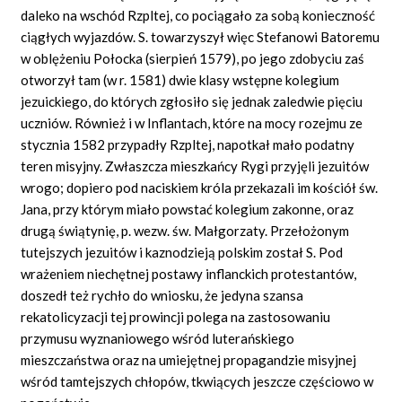
daleko na wschód Rzpltej, co pociągało za sobą konieczność
ciągłych wyjazdów. S. towarzyszył więc Stefanowi Batoremu
w oblężeniu Połocka (sierpień 1579), po jego zdobyciu zaś
otworzył tam (w r. 1581) dwie klasy wstępne kolegium
jezuickiego, do których zgłosiło się jednak zaledwie pięciu
uczniów. Również i w Inflantach, które na mocy rozejmu ze
stycznia 1582 przypadły Rzpltej, napotkał mało podatny
teren misyjny. Zwłaszcza mieszkańcy Rygi przyjęli jezuitów
wrogo; dopiero pod naciskiem króla przekazali im kościół św.
Jana, przy którym miało powstać kolegium zakonne, oraz
drugą świątynię, p. wezw. św. Małgorzaty. Przełożonym
tutejszych jezuitów i kaznodzieją polskim został S. Pod
wrażeniem niechętnej postawy inflanckich protestantów,
doszedł też rychło do wniosku, że jedyna szansa
rekatolicyzacji tej prowincji polega na zastosowaniu
przymusu wyznaniowego wśród luterańskiego
mieszczaństwa oraz na umiejętnej propagandzie misyjnej
wśród tamtejszych chłopów, tkwiących jeszcze częściowo w