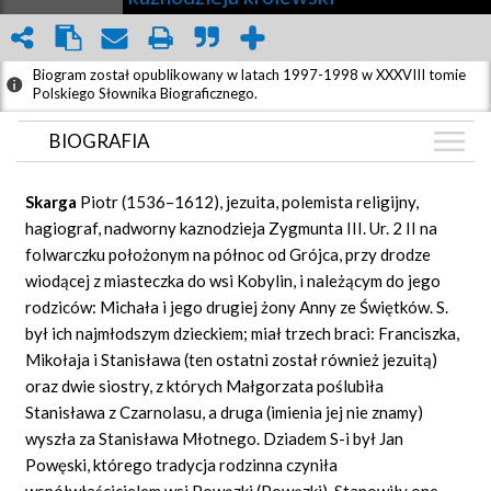
Biogram został opublikowany w latach 1997-1998 w XXXVIII tomie
Polskiego Słownika Biograficznego.
BIOGRAFIA
BIOGRAFIA
Skarga
Piotr (1536–1612), jezuita, polemista religijny,
ZDJĘCIA
hagiograf, nadworny kaznodzieja Zygmunta III. Ur. 2 II na
(21)
folwarczku położonym na północ od Grójca, przy drodze
AUDIO
(1)
wiodącej z miasteczka do wsi Kobylin, i należącym do jego
CIEKAWOSTKI
rodziców: Michała i jego drugiej żony Anny ze Świętków. S.
(6)
był ich najmłodszym dzieckiem; miał trzech braci: Franciszka,
GRAF POWIĄZAŃ
Mikołaja i Stanisława (ten ostatni został również jezuitą)
DYSKUSJA
oraz dwie siostry, z których Małgorzata poślubiła
Stanisława z Czarnolasu, a druga (imienia jej nie znamy)
Mapa
wyszła za Stanisława Młotnego. Dziadem S-i był Jan
Powęski, którego tradycja rodzinna czyniła
współwłaścicielem wsi Powązki (Powęzki). Stanowiły one