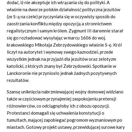
dodać, iż nie akceptuje ich wtrącania się do polityki. A
właśnie na dworze polskim działalność polityczna jezuitów
(ze S-ą na czele) przyczyniała się w oczywisty sposób do
zaostrzania konfliktu między opozycją a stronnictwem
regalistycznym i samym królem. Zygmunt III daremnie starał
się go rozładować wysyłając w marcu 1606 do woj.
krakowskiego Mikołaja Zebrzydowskiego właśnie S-ę. Król
liczył na autorytet i wymowę swego kaznodziei, przede
wszystkim jednak na przyjaźń dla jezuitów oraz zelotyzm
katolicki, z których znany był Zebrzydowski. Spotkanie w
Lanckoronie nie przyniosło jednak żadnych pozytywnych
rezultatów.
Szansę uniknięcia nabrzmiewającej wojny domowej widziano
także w częściowym przynajmniej zaspokojeniu pretensji
różnowierców, co odciągnęłoby ich z obozu opozycji.
Protestanci domagali się uchwalenia konstytucji o
tumultach, mającej zapobiegać pogromom wyznaniowym po
miastach. Gotowy projekt ustawy, przewidującej surowe kary