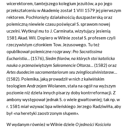
wicerektorem, tamtejszego kolegium jezuitów, a po jego
przekształceniu w Akademię został 1 VIII 1579 jej pierwszym
rektorem. Pochłonięty działalnością duszpasterską oraz
polemiczną niewiele czasu poświęcał S. sprawom nowej
uczelni. Wytknął mu to J. Carminata, wizytujący jesienią
1581 Akad. Wil. Dopiero w Wilnie został S. profesem czyli
rzeczywistym członkiem Tow. Jezusowego. Tu też
opublikował polemiczne rozprawy:
Pro Sacratissima
Eucharistia…
(1576),
Siedm filarów, na których stoi katolicka
nauka o przenaświętszym Sakramencie Ołtarza…
(1582) oraz
Artes duodecim sacramentariorum seu zvingliocalvinista
raw
…
(1582). Polemika, jaką prowadził w nich z kalwińskim
teologiem Andrzejem Wolanem, stała na ogół na wyższym
poziomie niż dzieła innych pisarzy doby kontrreformacji. Z
ambony występował jednak S. o wiele gwałtowniej; tak np. w
r. 1581 miał wzywać bpa wileńskiego Jerzego Radziwiłła, aby
był «na heretyki zaostrzonym słupem».
W wydanym również w Wilnie dziele
O jedności Kościoła