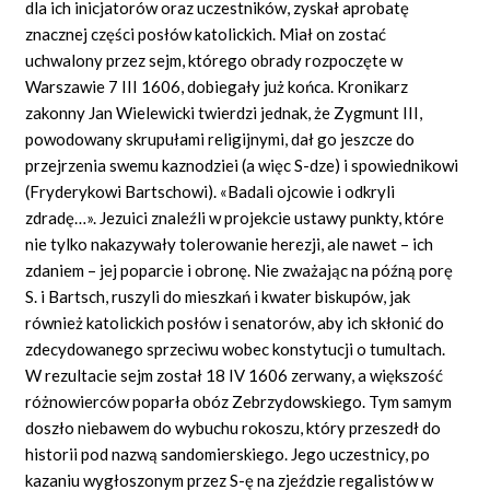
dla ich inicjatorów oraz uczestników, zyskał aprobatę
znacznej części posłów katolickich. Miał on zostać
uchwalony przez sejm, którego obrady rozpoczęte w
Warszawie 7 III 1606, dobiegały już końca. Kronikarz
zakonny Jan Wielewicki twierdzi jednak, że Zygmunt III,
powodowany skrupułami religijnymi, dał go jeszcze do
przejrzenia swemu kaznodziei (a więc S-dze) i spowiednikowi
(Fryderykowi Bartschowi). «Badali ojcowie i odkryli
zdradę…». Jezuici znaleźli w projekcie ustawy punkty, które
nie tylko nakazywały tolerowanie herezji, ale nawet – ich
zdaniem – jej poparcie i obronę. Nie zważając na późną porę
S. i Bartsch, ruszyli do mieszkań i kwater biskupów, jak
również katolickich posłów i senatorów, aby ich skłonić do
zdecydowanego sprzeciwu wobec konstytucji o tumultach.
W rezultacie sejm został 18 IV 1606 zerwany, a większość
różnowierców poparła obóz Zebrzydowskiego. Tym samym
doszło niebawem do wybuchu rokoszu, który przeszedł do
historii pod nazwą sandomierskiego. Jego uczestnicy, po
kazaniu wygłoszonym przez S-ę na zjeździe regalistów w