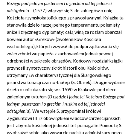
Bożego pod jednym pasterzem i o greckim od tej jedności
odstąpieniu…
(1577) włączył się S. do zabiegów o unię
Kościoła rzymskokatolickiego z prawosławnymi. Książka ta
stanowiła dzieło raczej pełnego temperamentu polemisty
aniżeli zręcznego dyplomaty; całą winą za rozłam obarczał
bowiem autor «Greków» (zwolenników Kościoła
wschodniego), których wzywał do podporządkowania się
zwierzchnictwu papieża z zachowaniem jednak pewnej
odrębności w zakresie obrzędów. Końcowy rozdział książki
przynosił syntetyczny skrót historii obu Kościołów,
utrzymany «w charakterystycznej dla Skargowskiego
pisarstwa tonacji czarno-białej» (S. Obirek). Drugie wydanie
dzieła o unii ukazało się w r. 1590 w Krakowie pod nieco
zmienionym tytułem (
O rządzie i jedności Kościoła Bożego pod
jednym pasterzem i o greckim i ruskim od tej jedności
odstąpieniu
)
.
We wstępie S. przypominał królowi
Zygmuntowi III, iż obowiązkiem władców chrześcijańskich
jest, aby «do kościelnej jedności też pomagali». Pomoc tę S.
wyobrażał sobie jako wywarcie nacisku administracyjnego