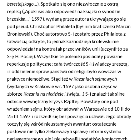
berestejskogo…
)
.
Spotkało się ono niezwłocznie z ostrą
repliką („Apokrisis abo odpowiedź na książki o synodzie
brzeskim…” 1597), wydaną przez autora ukrywającego się
pod pseud. Christophor Philaleta (był nim brat czeski Marcin
Broniewski). Choć autorstwo S-i zostało przez Philaleta z
łatwością odkryte, to jednak kaznodzieja królewski nie
odpowiedział na kontratak przeciwników unii (uczynił to za
S-ę H. Pociej). Wszystkie te polemiki posiadały poważne
reperkusje polityczne; cała twórczość S-i świadczy zresztą,
iż oddzielenie spraw państwa od religii było wówczas w
praktyce niemożliwe. Stąd też w
Kazaniach sejmowych
(wydanych w Krakowie w r. 1597 jako osobna część w
zbiorze
Kazania na niedziele i święta…
)
S-i znalazł tak silne
odbicie wewnętrzny kryzys Rzpltej. Powstały one pod
wrażeniem sejmu, który obradował w Warszawie od 10 II do
25 III 1597 i rozszedł się bez powzięcia uchwał. Jego obrady
toczyły się wśród nieustannych awantur; ostatecznie
posłowie nie tylko zlekceważyli sprawę reform systemu
parlamentarnego, ale i nie uchwalili podatków koniecznych