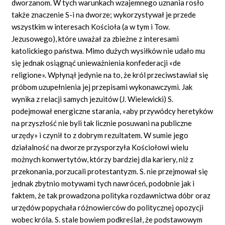
dworzanom. W tych warunkach wzajemnego uznania rosło
także znaczenie S-i na dworze; wykorzystywał je przede
wszystkim w interesach Kościoła (a w tym i Tow.
Jezusowego), które uważał za zbieżne z interesami
katolickiego państwa. Mimo dużych wysiłków nie udało mu
się jednak osiągnąć unieważnienia konfederacji
«de
religione».
Wpłynął jedynie na to, że król przeciwstawiał się
próbom uzupełnienia jej przepisami wykonawczymi. Jak
wynika z relacji samych jezuitów (J. Wielewicki) S.
podejmował energiczne starania, «aby przywódcy heretyków
na przyszłość nie byli tak licznie posuwani na publiczne
urzędy» i
czynił to z dobrym rezultatem. W sumie jego
działalność na dworze przysporzyła Kościołowi wielu
możnych konwertytów, którzy bardziej dla kariery, niż z
przekonania, porzucali protestantyzm. S. nie przejmował się
jednak zbytnio motywami tych nawróceń, podobnie jak i
faktem, że tak prowadzona polityka rozdawnictwa dóbr oraz
urzędów popychała różnowierców do politycznej opozycji
wobec króla. S. stale bowiem podkreślał, że podstawowym