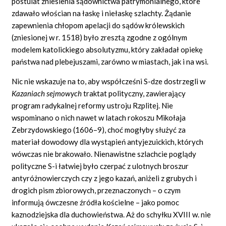
postulat zniesienia sądownictwa patrymonialnego, które
zdawało włościan na łaskę i niełaskę szlachty. Żądanie
zapewnienia chłopom apelacji do sądów królewskich
(zniesionej w r. 1518) było zresztą zgodne z ogólnym
modelem katolickiego absolutyzmu, który zakładał opiekę
państwa nad plebejuszami, zarówno w miastach, jak i na wsi.
Nic nie wskazuje na to, aby współcześni S-dze dostrzegli w
Kazaniach sejmowych
traktat polityczny, zawierający
program radykalnej reformy ustroju Rzplitej. Nie
wspominano o nich nawet w latach rokoszu Mikołaja
Zebrzydowskiego (1606–9), choć mogłyby służyć za
materiał dowodowy dla wystąpień antyjezuickich, których
wówczas nie brakowało. Nienawistne szlachcie poglądy
polityczne S-i łatwiej było czerpać z ulotnych broszur
antyróżnowierczych czy z jego kazań, aniżeli z grubych i
drogich pism zbiorowych, przeznaczonych – o czym
informują ówczesne źródła kościelne – jako pomoc
kaznodziejska dla duchowieństwa. Aż do schyłku XVIII w. nie