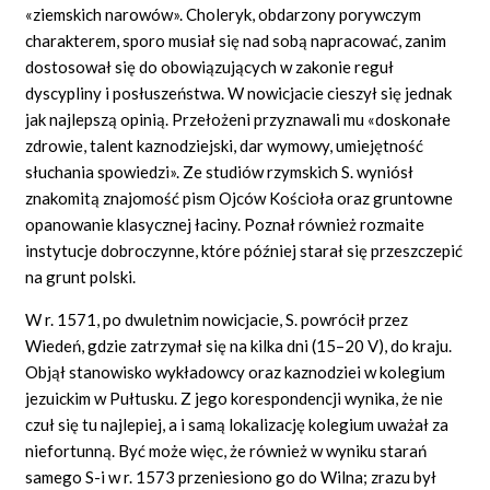
«ziemskich narowów». Choleryk, obdarzony porywczym
charakterem, sporo musiał się nad sobą napracować, zanim
dostosował się do obowiązujących w zakonie reguł
dyscypliny i posłuszeństwa. W nowicjacie cieszył się jednak
jak najlepszą opinią. Przełożeni przyznawali mu «doskonałe
zdrowie, talent kaznodziejski, dar wymowy, umiejętność
słuchania spowiedzi». Ze studiów rzymskich S. wyniósł
znakomitą znajomość pism Ojców Kościoła oraz gruntowne
opanowanie klasycznej łaciny. Poznał również rozmaite
instytucje dobroczynne, które później starał się przeszczepić
na grunt polski.
W r. 1571, po dwuletnim nowicjacie, S. powrócił przez
Wiedeń, gdzie zatrzymał się na kilka dni (15–20 V), do kraju.
Objął stanowisko wykładowcy oraz kaznodziei w kolegium
jezuickim w Pułtusku. Z jego korespondencji wynika, że nie
czuł się tu najlepiej, a i samą lokalizację kolegium uważał za
niefortunną. Być może więc, że również w wyniku starań
samego S-i w r. 1573 przeniesiono go do Wilna; zrazu był