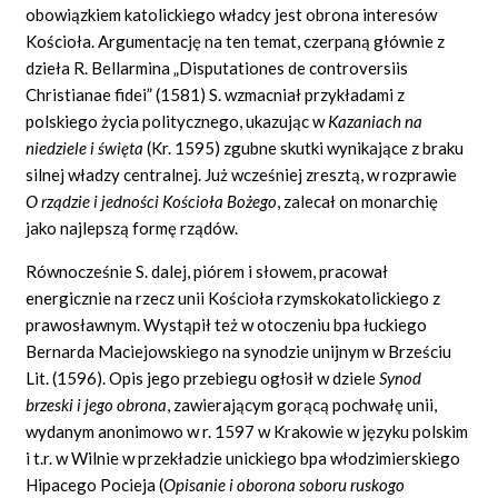
obowiązkiem katolickiego władcy jest obrona interesów
Kościoła. Argumentację na ten temat, czerpaną głównie z
dzieła R. Bellarmina „Disputationes de controversiis
Christianae fidei” (1581) S. wzmacniał przykładami z
polskiego życia politycznego, ukazując w
Kazaniach na
niedziele i święta
(Kr. 1595) zgubne skutki wynikające z braku
silnej władzy centralnej. Już wcześniej zresztą, w rozprawie
O rządzie i jedności Kościoła Bożego
,
zalecał on monarchię
jako najlepszą formę rządów.
Równocześnie S. dalej, piórem i słowem, pracował
energicznie na rzecz unii Kościoła rzymskokatolickiego z
prawosławnym. Wystąpił też w otoczeniu bpa łuckiego
Bernarda Maciejowskiego na synodzie unijnym w Brześciu
Lit. (1596). Opis jego przebiegu ogłosił w dziele
Synod
brzeski i jego obrona
,
zawierającym gorącą pochwałę unii,
wydanym anonimowo w r. 1597 w Krakowie w języku polskim
i t.r. w Wilnie w przekładzie unickiego bpa włodzimierskiego
Hipacego Pocieja (
Opisanie i oborona soboru ruskogo