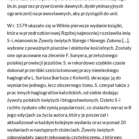
(m.in. poprzez przywrócenie dawnych, dyskryminacyjnych
ograniczeń) na prawosławnych, aby przystąpili do unii.
W r. 1579 ukazało się w Wilnie pierwsze wydanie książki,
która w przedrozbiorowej Rzpltej najmocniej rozsławiła imię
S-i, mianowicie
Żywoty świętych Starego i Nowego Zakonu
[…]
,
wybrane z poważnych pisarzów i doktorów kościelnych.
Zostały
one opracowane na zlecenie F. Sunyera, przełożonego
polskiej prowincji jezuitów. S. w rekordowo szybkim czasie
dokonał przeróbki sześciotomowej pracy niemieckiego
hagiografa L. Suriusa (kartuza z Kolonii), skracając ją do
wymiarów jednego, lecz obszernego tomu. S. czerpał także z
prac innych hagiografów katolickich, od siebie dodając
żywoty polskich świętych i błogosławionych. Dzieło S-i
rychło zyskało olbrzymią popularność, co znalazło wyraz w 8
jego edycjach za życia autora, który je poszerzał i
aktualizował w każdym kolejnym wydaniu oraz w ponad 20
wydaniach w następnych stuleciach.
Żywoty świętych
odpowiadały zapotrzebowaniu czytelniczemu, z którego