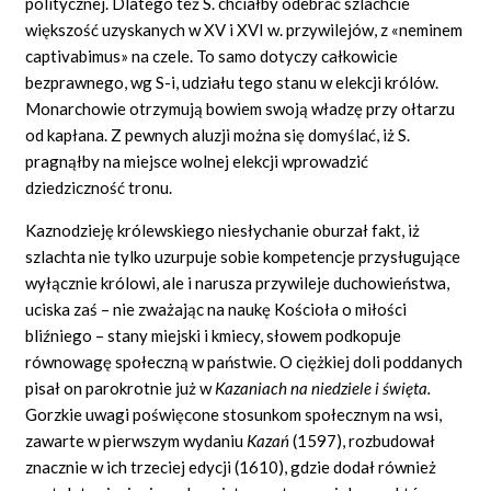
politycznej. Dlatego też S. chciałby odebrać szlachcie
większość uzyskanych w XV i XVI w. przywilejów, z «neminem
captivabimus» na czele. To samo dotyczy całkowicie
bezprawnego, wg S-i, udziału tego stanu w elekcji królów.
Monarchowie otrzymują bowiem swoją władzę przy ołtarzu
od kapłana. Z pewnych aluzji można się domyślać, iż S.
pragnąłby na miejsce wolnej elekcji wprowadzić
dziedziczność tronu.
Kaznodzieję królewskiego niesłychanie oburzał fakt, iż
szlachta nie tylko uzurpuje sobie kompetencje przysługujące
wyłącznie królowi, ale i narusza przywileje duchowieństwa,
uciska zaś – nie zważając na naukę Kościoła o miłości
bliźniego – stany miejski i kmiecy, słowem podkopuje
równowagę społeczną w państwie. O ciężkiej doli poddanych
pisał on parokrotnie już w
Kazaniach na niedziele i święta.
Gorzkie uwagi poświęcone stosunkom społecznym na wsi,
zawarte w pierwszym wydaniu
Kazań
(1597), rozbudował
znacznie w ich trzeciej edycji (1610), gdzie dodał również