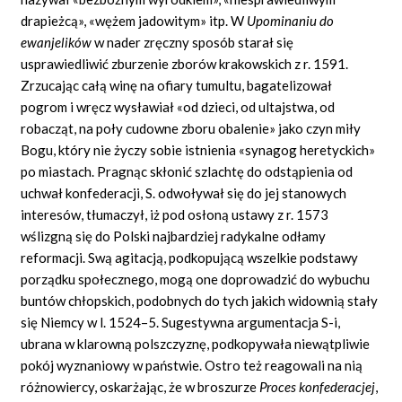
drapieżcą»,
«wężem
jadowitym»
itp. W
Upominaniu do
ewanjelików
w nader zręczny sposób starał się
usprawiedliwić zburzenie zborów krakowskich z r. 1591.
Zrzucając całą winę na ofiary tumultu, bagatelizował
pogrom i wręcz wysławiał
«od
dzieci, od ultajstwa, od
robacząt, na poły cudowne zboru
obalenie»
jako czyn miły
Bogu, który nie życzy sobie istnienia
«synagog
heretyckich»
po miastach. Pragnąc skłonić szlachtę do odstąpienia od
uchwał konfederacji, S. odwoływał się do jej stanowych
interesów, tłumaczył, iż pod osłoną ustawy z r. 1573
wślizgną się do Polski najbardziej radykalne odłamy
reformacji. Swą agitacją, podkopującą wszelkie podstawy
porządku społecznego, mogą one doprowadzić do wybuchu
buntów chłopskich, podobnych do tych jakich widownią stały
się Niemcy w l. 1524–5. Sugestywna argumentacja S-i,
ubrana w klarowną polszczyznę, podkopywała niewątpliwie
pokój wyznaniowy w państwie. Ostro też reagowali na nią
różnowiercy, oskarżając, że w broszurze
Proces konfederacjej
,