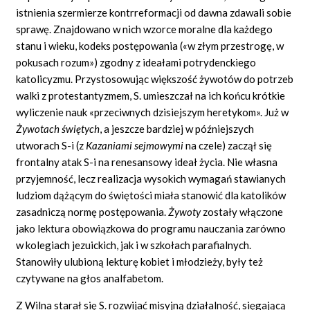
istnienia szermierze kontrreformacji od dawna zdawali sobie
sprawę. Znajdowano w nich wzorce moralne dla każdego
stanu i wieku, kodeks postępowania («w złym przestrogę, w
pokusach rozum») zgodny z ideałami potrydenckiego
katolicyzmu. Przystosowując większość żywotów do potrzeb
walki z protestantyzmem, S. umieszczał na ich końcu krótkie
wyliczenie nauk «przeciwnych dzisiejszym heretykom». Już w
Żywotach świętych
,
a jeszcze bardziej w późniejszych
utworach S-i (z
Kazaniami sejmowymi
na czele) zaczął się
frontalny atak S-i na renesansowy ideał życia. Nie własna
przyjemność, lecz realizacja wysokich wymagań stawianych
ludziom dążącym do świętości miała stanowić dla katolików
zasadniczą normę postępowania.
Żywoty
zostały włączone
jako lektura obowiązkowa do programu nauczania zarówno
w kolegiach jezuickich, jak i w szkołach parafialnych.
Stanowiły ulubioną lekturę kobiet i młodzieży, były też
czytywane na głos analfabetom.
Z Wilna starał się S. rozwijać misyjną działalność, sięgającą