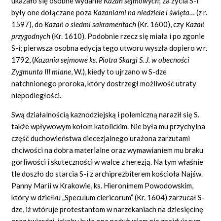
ukazało się osobne wydanie
Kazań sejmowych
; za życia S-i
były one dołączane poza
Kazaniami na niedziele i święta…
(z r.
1597), do
Kazań o siedmi sakramentach
(Kr. 1600), czy
Kazań
przygodnych
(Kr. 1610). Podobnie rzecz się miała i po zgonie
S-i; pierwsza osobna edycja tego utworu wyszła dopiero w r.
1792, (
Kazania sejmowe ks. Piotra Skargi S. J. w obecności
Zygmunta III miane
,
W.), kiedy to ujrzano w S-dze
natchnionego proroka, który dostrzegł możliwość utraty
niepodległości.
Swą działalnością kaznodziejską i polemiczną naraził się S.
także wpływowym kołom katolickim. Nie była mu przychylna
część duchowieństwa diecezjalnego urażona zarzutami
chciwości na dobra materialne oraz wymawianiem mu braku
gorliwości i skuteczności w walce z herezją. Na tym właśnie
tle doszło do starcia S-i z archiprezbiterem kościoła Najśw.
Panny Marii w Krakowie, ks. Hieronimem Powodowskim,
który w dziełku „Speculum clericorum” (Kr. 1604) zarzucał S-
dze, iż wtóruje protestantom w narzekaniach na dziesięcinę
oraz twierdzi, jakoby była ona nadużyciem nie znajdującym