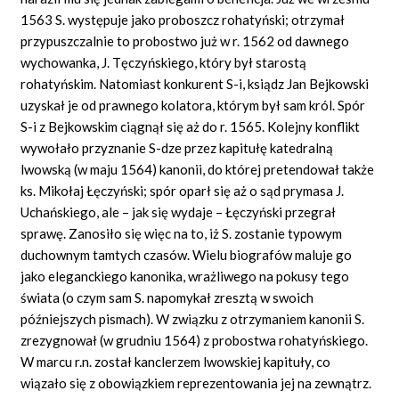
1563 S. występuje jako proboszcz rohatyński; otrzymał
przypuszczalnie to probostwo już w r. 1562 od dawnego
wychowanka, J. Tęczyńskiego, który był starostą
rohatyńskim. Natomiast konkurent S-i, ksiądz Jan Bejkowski
uzyskał je od prawnego kolatora, którym był sam król. Spór
S-i z Bejkowskim ciągnął się aż do r. 1565. Kolejny konflikt
wywołało przyznanie S-dze przez kapitułę katedralną
lwowską (w maju 1564) kanonii, do której pretendował także
ks. Mikołaj Łęczyński; spór oparł się aż o sąd prymasa J.
Uchańskiego, ale – jak się wydaje – Łęczyński przegrał
sprawę. Zanosiło się więc na to, iż S. zostanie typowym
duchownym tamtych czasów. Wielu biografów maluje go
jako eleganckiego kanonika, wrażliwego na pokusy tego
świata (o czym sam S. napomykał zresztą w swoich
późniejszych pismach). W związku z otrzymaniem kanonii S.
zrezygnował (w grudniu 1564) z probostwa rohatyńskiego.
W marcu r.n. został kanclerzem lwowskiej kapituły, co
wiązało się z obowiązkiem reprezentowania jej na zewnątrz.