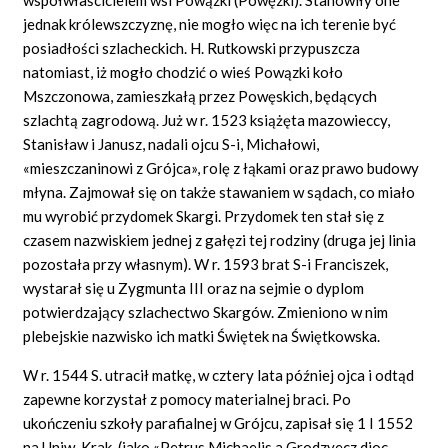
jednak królewszczyznę, nie mogło więc na ich terenie być
posiadłości szlacheckich. H. Rutkowski przypuszcza
natomiast, iż mogło chodzić o wieś Powązki koło
Mszczonowa, zamieszkałą przez Powęskich, będących
szlachtą zagrodową. Już w r. 1523 książęta mazowieccy,
Stanisław i Janusz, nadali ojcu S-i, Michałowi,
«mieszczaninowi z Grójca», rolę z łąkami oraz prawo budowy
młyna. Zajmował się on także stawaniem w sądach, co miało
mu wyrobić przydomek Skargi. Przydomek ten stał się z
czasem nazwiskiem jednej z gałęzi tej rodziny (druga jej linia
pozostała przy własnym). W r. 1593 brat S-i Franciszek,
wystarał się u Zygmunta III oraz na sejmie o dyplom
potwierdzający szlachectwo Skargów. Zmieniono w nim
plebejskie nazwisko ich matki Świętek na Świętkowska.
W r. 1544 S. utracił matkę, w cztery lata później ojca i odtąd
zapewne korzystał z pomocy materialnej braci. Po
ukończeniu szkoły parafialnej w Grójcu, zapisał się 1 I 1552
na Uniw. Krak. (jako «Petrus Michaelis a Grodzyecz dioc.