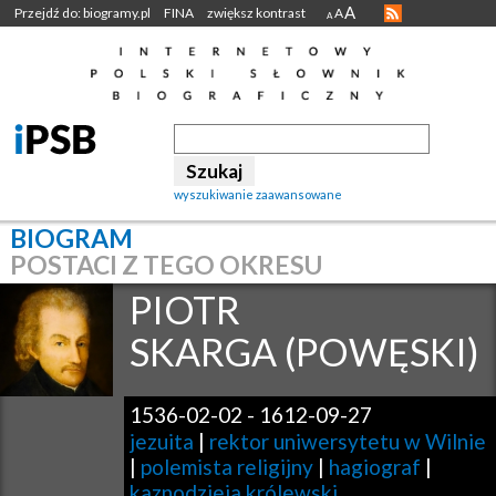
A
Przejdź do: biogramy.pl
FINA
zwiększ kontrast
A
A
wyszukiwanie zaawansowane
BIOGRAM
POSTACI Z TEGO OKRESU
PIOTR
SKARGA (POWĘSKI)
1536-02-02
-
1612-09-27
jezuita
|
rektor uniwersytetu w Wilnie
|
polemista religijny
|
hagiograf
|
kaznodzieja królewski