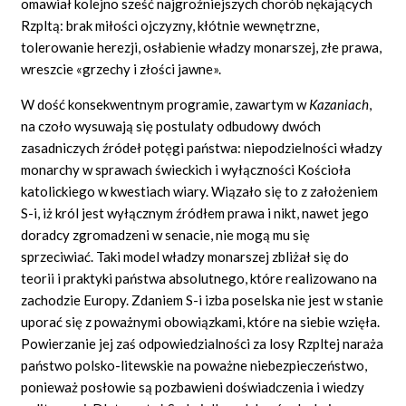
omawiał kolejno sześć najgroźniejszych chorób nękających
Rzpltą: brak miłości ojczyzny, kłótnie wewnętrzne,
tolerowanie herezji, osłabienie władzy monarszej, złe prawa,
wreszcie «grzechy i złości jawne».
W dość konsekwentnym programie, zawartym w
Kazaniach
,
na czoło wysuwają się postulaty odbudowy dwóch
zasadniczych źródeł potęgi państwa: niepodzielności władzy
monarchy w sprawach świeckich i wyłączności Kościoła
katolickiego w kwestiach wiary. Wiązało się to z założeniem
S-i, iż król jest wyłącznym źródłem prawa i nikt, nawet jego
doradcy zgromadzeni w senacie, nie mogą mu się
sprzeciwiać. Taki model władzy monarszej zbliżał się do
teorii i praktyki państwa absolutnego, które realizowano na
zachodzie Europy. Zdaniem S-i izba poselska nie jest w stanie
uporać się z poważnymi obowiązkami, które na siebie wzięła.
Powierzanie jej zaś odpowiedzialności za losy Rzpltej naraża
państwo polsko-litewskie na poważne niebezpieczeństwo,
ponieważ posłowie są pozbawieni doświadczenia i wiedzy