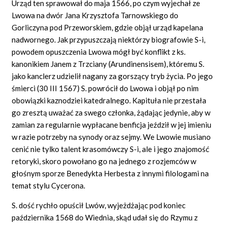
Urząd ten sprawował do maja 1566, po czym wyjechał ze
Lwowa na dwór Jana Krzysztofa Tarnowskiego do
Gorliczyna pod Przeworskiem, gdzie objął urząd kapelana
nadwornego. Jak przypuszczają niektórzy biografowie S-i,
powodem opuszczenia Lwowa mógł być konflikt z ks.
kanonikiem Janem z Trzciany (Arundinensisem), któremu S.
jako kanclerz udzielił nagany za gorszący tryb życia. Po jego
śmierci (30 III 1567) S. powrócił do Lwowa i objął po nim
obowiązki kaznodziei katedralnego. Kapituła nie przestała
go zresztą uważać za swego członka, żądając jedynie, aby w
zamian za regularnie wypłacane benficja jeździł w jej imieniu
w razie potrzeby na synody oraz sejmy. We Lwowie musiano
cenić nie tylko talent krasomówczy S-i, ale i jego znajomość
retoryki, skoro powołano go na jednego z rozjemców w
głośnym sporze Benedykta Herbesta z innymi filologami na
temat stylu Cycerona.
S. dość rychło opuścił Lwów, wyjeżdżając pod koniec
października 1568 do Wiednia, skąd udał się do Rzymu z