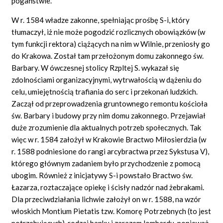
pogaństwie.
W r. 1584 władze zakonne, spełniając prośbę S-i, który
tłumaczył, iż nie może pogodzić rozlicznych obowiązków (w
tym funkcji rektora) ciążących na nim w Wilnie, przeniosły go
do Krakowa. Został tam przełożonym domu zakonnego św.
Barbary. W ówczesnej stolicy Rzpltej S. wykazał się
zdolnościami organizacyjnymi, wytrwałością w dążeniu do
celu, umiejętnością trafiania do serc i przekonań ludzkich.
Zaczął od przeprowadzenia gruntownego remontu kościoła
św. Barbary i budowy przy nim domu zakonnego. Przejawiał
duże zrozumienie dla aktualnych potrzeb społecznych. Tak
więc w r. 1584 założył w Krakowie Bractwo Miłosierdzia (w
r. 1588 podniesione do rangi arcybractwa przez Sykstusa V),
którego głównym zadaniem było przychodzenie z pomocą
ubogim. Również z inicjatywy S-i powstało Bractwo św.
Łazarza, roztaczające opiekę i ścisły nadzór nad żebrakami.
Dla przeciwdziałania lichwie założył on w r. 1588, na wzór
włoskich Montium Pietatis tzw. Komorę Potrzebnych (to jest
potrzebujących), rodzaj banku i zarazem lombardu, ponieważ