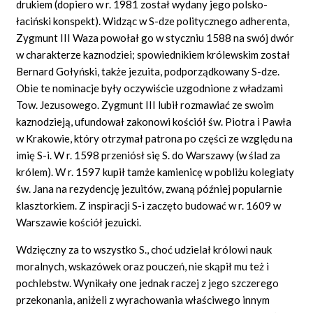
drukiem (dopiero w r. 1981 został wydany jego polsko-
łaciński konspekt). Widząc w S-dze politycznego adherenta,
Zygmunt III Waza powołał go w styczniu 1588 na swój dwór
w charakterze kaznodziei; spowiednikiem królewskim został
Bernard Gołyński, także jezuita, podporządkowany S-dze.
Obie te nominacje były oczywiście uzgodnione z władzami
Tow. Jezusowego. Zygmunt III lubił rozmawiać ze swoim
kaznodzieją, ufundował zakonowi kościół św. Piotra i Pawła
w Krakowie, który otrzymał patrona po części ze względu na
imię S-i. W r. 1598 przeniósł się S. do Warszawy (w ślad za
królem). W r. 1597 kupił tamże kamienicę w pobliżu kolegiaty
św. Jana na rezydencję jezuitów, zwaną później popularnie
klasztorkiem. Z inspiracji S-i zaczęto budować w r. 1609 w
Warszawie kościół jezuicki.
Wdzięczny za to wszystko S., choć udzielał królowi nauk
moralnych, wskazówek oraz pouczeń, nie skąpił mu też i
pochlebstw. Wynikały one jednak raczej z jego szczerego
przekonania, aniżeli z wyrachowania właściwego innym