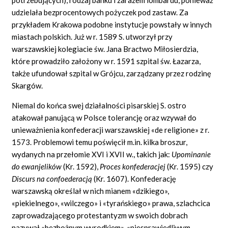
udzielała bezprocentowych pożyczek pod zastaw. Za
przykładem Krakowa podobne instytucje powstały w innych
miastach polskich. Już w r. 1589 S. utworzył przy
warszawskiej kolegiacie św. Jana Bractwo Miłosierdzia,
które prowadziło założony w r. 1591 szpital św. Łazarza,
także ufundował szpital w Grójcu, zarządzany przez rodzinę
Skargów.
Niemal do końca swej działalności pisarskiej S. ostro
atakował panującą w Polsce tolerancję oraz wzywał do
unieważnienia konfederacji warszawskiej
«de religione»
z r.
1573. Problemowi temu poświęcił m.in. kilka broszur,
wydanych na przełomie XVI i XVII w., takich jak:
Upominanie
do ewanjelików
(Kr. 1592),
Proces konfederacjej
(Kr. 1595) czy
Discurs na confoederacją
(Kr. 1607). Konfederację
warszawską określał w nich mianem
«dzikiego»,
«piekielnego», «wilczego»
i
«tyrańskiego»
prawa, szlachcica
zaprowadzającego protestantyzm w swoich dobrach
nazywał
«bezbożnym wyrodkiem», «niesprawied
liwym