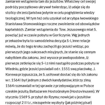
zamiarem wstąpienia tam do jezuitów. Właściwy cel swojej
podróży początkowo ukrywał twierdząc, iż udaje się do
stolicy chrześcijaństwa jedynie w celu pogłębienia wiedzy
teologicznej. W tym też celu uzyskał od arcybpa lwowskiego
Stanisława Słomowskiego roczne zwolnienie od obowiązków
kapłańskich. Zamiar wstąpienia do Tow. Jezusowego miał S.
powziąć już w czasie pobytu w Gorliczynie. Wg jednych
przekazów była to samodzielna decyzja S-i, inne relacje
mówią, że do tego kroku zachęcili go jezuici widząc, po
pierwszych jego sukcesach misyjnych, że stanie się cennym
nabytkiem dla zakonu. Jest wysoce prawdopodobne, iż
pierwsze zetknięcie się S-i z nimi nastąpiło podczas pobytu w
Wiedniu, gdzie jezuici posiadali od r. 1551 swą placówkę. J.
Korewa przypuszcza, że S. usiłował dostać się do ich zakonu
w r. 1564 i był jednym z dwóch kandydatów, którzy zimą
1564 rozmawiali w tej sprawie z przebywającym w Polsce
czeskim jezuitą Baltazarem Hostoŭnskym (Hostovinusem). W
styczniu 1569 S. przybył do Rzymu; nowicjat u jezuitów
rozpoczął 2 II t.r., niezupełnie wyzbyty (jak później pisał)