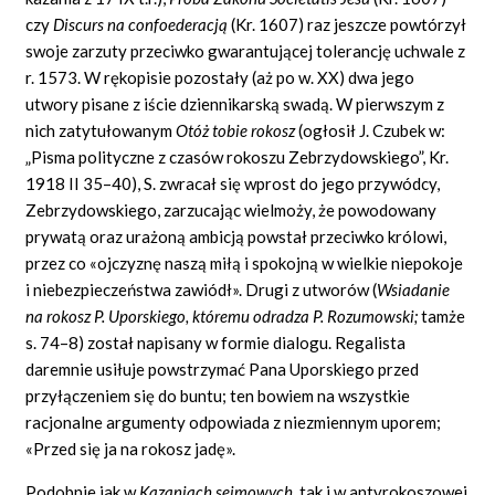
czy
Discurs
na confoederacją
(Kr. 1607) raz jeszcze powtórzył
swoje zarzuty przeciwko gwarantującej tolerancję uchwale z
r. 1573. W rękopisie pozostały (aż po w. XX) dwa jego
utwory pisane z iście dziennikarską swadą. W pierwszym z
nich zatytułowanym
Otóż tobie rokosz
(ogłosił J. Czubek w:
„Pisma polityczne z czasów rokoszu Zebrzydowskiego”, Kr.
1918 II 35–40), S. zwracał się wprost do jego przywódcy,
Zebrzydowskiego, zarzucając wielmoży, że powodowany
prywatą oraz urażoną ambicją powstał przeciwko królowi,
przez co
«ojczyznę
naszą miłą i spokojną w wielkie niepokoje
i niebezpieczeństwa zawiódł». Drugi z utworów (
Wsiadanie
na rokosz P. Uporskiego, któremu odradza P. Rozumowski;
tamże
s. 74–8) został napisany w formie dialogu. Regalista
daremnie usiłuje powstrzymać Pana Uporskiego przed
przyłączeniem się do buntu; ten bowiem na wszystkie
racjonalne argumenty odpowiada z niezmiennym uporem;
«Przed
się ja na rokosz
jadę».
Podobnie jak w
Kazaniach sejmowych
,
tak i w antyrokoszowej