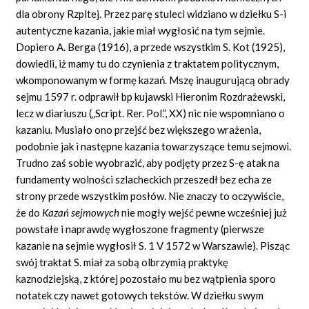
dla obrony Rzpltej. Przez parę stuleci widziano w dziełku S-i
autentyczne kazania, jakie miał wygłosić na tym sejmie.
Dopiero A. Berga (1916), a przede wszystkim S. Kot (1925),
dowiedli, iż mamy tu do czynienia z traktatem politycznym,
wkomponowanym w formę kazań. Mszę inaugurującą obrady
sejmu 1597 r. odprawił bp kujawski Hieronim Rozdrażewski,
lecz w diariuszu („Script. Rer. Pol.”, XX) nic nie wspomniano o
kazaniu. Musiało ono przejść bez większego wrażenia,
podobnie jak i następne kazania towarzyszące temu sejmowi.
Trudno zaś sobie wyobrazić, aby podjęty przez S-ę atak na
fundamenty wolności szlacheckich przeszedł bez echa ze
strony przede wszystkim posłów. Nie znaczy to oczywiście,
że do
Kazań sejmowych
nie mogły wejść pewne wcześniej już
powstałe i naprawdę wygłoszone fragmenty (pierwsze
kazanie na sejmie wygłosił S. 1 V 1572 w Warszawie). Pisząc
swój traktat S. miał za sobą olbrzymią praktykę
kaznodziejską, z której pozostało mu bez wątpienia sporo
notatek czy nawet gotowych tekstów. W dziełku swym