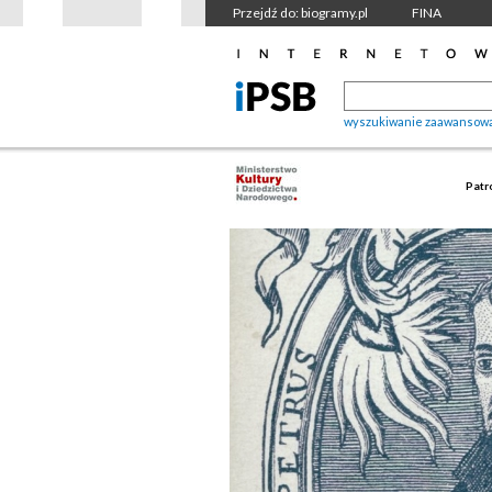
Przejdź do: biogramy.pl
FINA
wyszukiwanie zaawansow
Patr