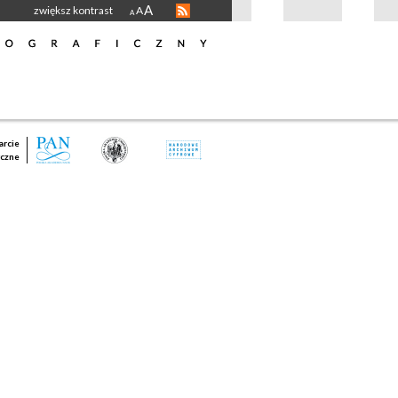
A
zwiększ kontrast
A
A
rcie
czne