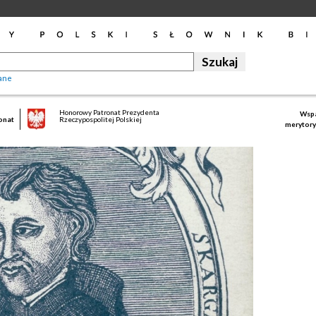
ane
Honorowy Patronat Prezydenta
Wspa
onat
Rzeczypospolitej Polskiej
merytory