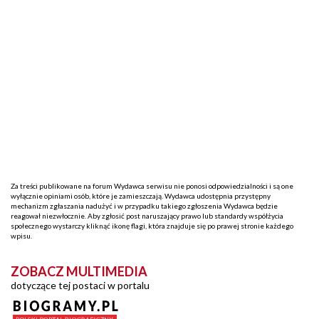
Za treści publikowane na forum Wydawca serwisu nie ponosi odpowiedzialności i są one
wyłącznie opiniami osób, które je zamieszczają. Wydawca udostępnia przystępny
mechanizm zgłaszania nadużyć i w przypadku takiego zgłoszenia Wydawca będzie
reagował niezwłocznie. Aby zgłosić post naruszający prawo lub standardy współżycia
społecznego wystarczy kliknąć ikonę flagi, która znajduje się po prawej stronie każdego
wpisu.
ZOBACZ MULTIMEDIA
dotyczące tej postaci w portalu