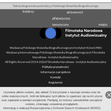
Teksty biogramów pochodzą z Polskiego Słownika Biograficznego
Indeksy:
aktywności
alfabetyczny
tematyczny
miejsc
Wydawcą Polskiego Słownika Biograficznego jest Instytut Historii PAN
Wydawcą Internetowego Polskiego Słownika Biograficznego jest Filmoteka
Narodowa - Instytut Audiowizualny
All Rights Reserved 2014-
2026
Filmoteka Narodowa - Instytut Audiowizualny
Polityka prywatności
Informacje o projekcie
Kontakt
Regulamin
Mapa strony
Uzywamy plików cookies, aby ułatwić Ci korzystanie z naszego serwisu oraz do
BIP
celów statystycznych. Jeśli nie blokujesz tych plików, to zgadzasz się na ich użycie
Wersja: 1.2.0
oraz zapisanie w pamięci urządzenia. Pamiętaj, że możesz samodzielnie zarządzać
cookies, zmieniając ustawienia przeglądarki.
Informację o realizacji Rozporządzenia o Ochronie Danych Osobowych (RODO)