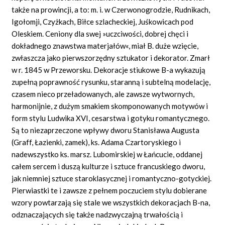
także na prowincji, a to: m. i. w Czerwonogrodzie, Rudnikach,
Igołomji, Czyżkach, Biłce szlacheckiej, Juśkowicach pod
Oleskiem. Ceniony dla swej »uczciwości, dobrej chęci i
dokładnego znawstwa materjałów«, miał B. duże wzięcie,
zwłaszcza jako pierwszorzędny sztukator i dekorator. Zmarł
w r. 1845 w Przeworsku. Dekoracje stiukowe B-a wykazują
zupełną poprawność rysunku, staranną i subtelną modelację,
czasem nieco przeładowanych, ale zawsze wytwornych,
harmonijnie, z dużym smakiem skomponowanych motywów i
form stylu Ludwika XVI, cesarstwa i gotyku romantycznego.
Są to niezaprzeczone wpływy dworu Stanisława Augusta
(Graff, Łazienki, zamek), ks. Adama Czartoryskiego i
nadewszystko ks. marsz. Lubomirskiej w Łańcucie, oddanej
całem sercem i duszą kulturze i sztuce francuskiego dworu,
jak niemniej sztuce staroklasycznej i romantyczno-gotyckiej.
Pierwiastki te i zawsze z pełnem poczuciem stylu dobierane
wzory powtarzają się stale we wszystkich dekoracjach B-na,
odznaczających się także nadzwyczajną trwałością i