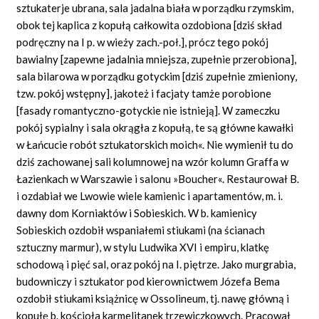
sztukaterje ubrana, sala jadalna biała w porządku rzymskim,
obok tej kaplica z kopułą całkowita ozdobiona [dziś skład
podręczny na I p. w wieży zach.-poł.], prócz tego pokój
bawialny [zapewne jadalnia mniejsza, zupełnie przerobiona],
sala bilarowa w porządku gotyckim [dziś zupełnie zmieniony,
tzw. pokój wstępny], jakoteż i facjaty tamże porobione
[fasady romantyczno-gotyckie nie istnieją]. W zameczku
pokój sypialny i sala okrągła z kopułą, te są główne kawałki
w Łańcucie robót sztukatorskich moich«. Nie wymienił tu do
dziś zachowanej sali kolumnowej na wzór kolumn Graffa w
Łazienkach w Warszawie i salonu »Boucher«. Restaurował B.
i ozdabiał we Lwowie wiele kamienic i apartamentów, m. i.
dawny dom Korniaktów i Sobieskich. W b. kamienicy
Sobieskich ozdobił wspaniałemi stiukami (na ścianach
sztuczny marmur), w stylu Ludwika XVI i empiru, klatkę
schodową i pięć sal, oraz pokój na I. piętrze. Jako murgrabia,
budowniczy i sztukator pod kierownictwem Józefa Bema
ozdobił stiukami książnicę w Ossolineum, tj. nawę główną i
kopułę b. kościoła karmelitanek trzewiczkowych. Pracował