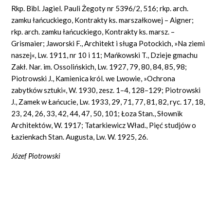
Rkp. Bibl. Jagiel. Pauli Żegoty nr 5396/2, 516; rkp. arch.
zamku łańcuckiego, Kontrakty ks. marszałkowej – Aigner;
rkp. arch. zamku łańcuckiego, Kontrakty ks. marsz. –
Grismaier; Jaworski F., Architekt i sługa Potockich, »Na ziemi
naszej«, Lw. 1911, nr 10 i 11; Mańkowski T., Dzieje gmachu
Zakł. Nar. im. Ossolińskich, Lw. 1927, 79, 80, 84, 85, 98;
Piotrowski J., Kamienica król. we Lwowie, »Ochrona
zabytków sztuki«, W. 1930, zesz. 1–4, 128–129; Piotrowski
J., Zamek w Łańcucie, Lw. 1933, 29, 71, 77, 81, 82, ryc. 17, 18,
23, 24, 26, 33, 42, 44, 47, 50, 101; Łoza Stan., Słownik
Architektów, W. 1917; Tatarkiewicz Wład., Pięć studjów o
Łazienkach Stan. Augusta, Lw. W. 1925, 26.
Józef Piotrowski