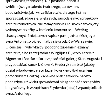
sprawnością techniczną. Nie posiadał jednak B.
wybitniejszego talentu twórczego, zarówno w
budownictwie, jak i w rzeźbiarstwie, dlatego też nie
sporządzał, zdaje się, większych, samodzielnych projektów
architektonicznych. Nie mamy również ścisłych danych, czy
wykonywał rzeźby w kamieniu i marmurze. – Według
chaotycznych i niejasnych zapisek pamiętnikarskich jego
syna Antoniego ojciec miałby się urodzić w Warszawie.
Ojcem zaś Fryderyka był podobno zupełnie nieznany
architekt, albo raczej malarz Wirgiljusz B., który razem z
Aignerem i Bacciarellim urządzać miał galerję Stan. Augusta i
przyozdabiać zamek królewski. Fryderyk sam brał jakoby
udział w budowie pałacu łazienkowskiego (był uczniem i
pomocnikiem Graffa). Zapewne brak pamięci w bardzo
podeszłym już wieku spowodował niezgodność szczegółów
biograficznych w zapiskach Fryderyka (ojca) i w pamiętnikach
syna, Antoniego.