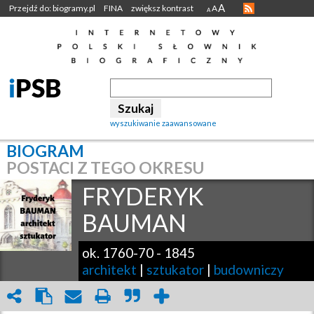
A
Przejdź do: biogramy.pl
FINA
zwiększ kontrast
A
A
wyszukiwanie zaawansowane
BIOGRAM
POSTACI Z TEGO OKRESU
FRYDERYK
BAUMAN
ok. 1760-70
-
1845
architekt
|
sztukator
|
budowniczy