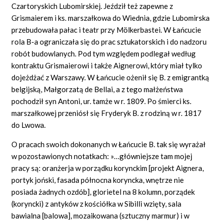
Czartoryskich Lubomirskiej. Jeździł też zapewne z
Grismaierem i ks. marszałkowa do Wiednia, gdzie Lubomirska
przebudowała pałac i teatr przy Mölkerbastei. W Łańcucie
rola B-a ograniczała się do prac sztukatorskich i do nadzoru
robót budowlanych. Pod tym względem podlegał według
kontraktu Grismaierowi i także Aignerowi, który miał tylko
dojeżdżać z Warszawy. W Łańcucie ożenił się B. z emigrantką
belgijską, Małgorzatą de Bellai, a z tego małżeństwa
pochodził syn Antoni, ur. tamże w r. 1809. Po śmierci ks.
marszałkowej przeniósł się Fryderyk B. z rodziną w r. 1817
do Lwowa.
O pracach swoich dokonanych w Łańcucie B. tak się wyrażał
w pozostawionych notatkach: »…główniejsze tam mojej
pracy są: oranżerja w porządku korynckim [projekt Aignera,
portyk joński, fasada północna koryncka, wnętrze nie
posiada żadnych ozdób], glorietel na 8 kolumn, porządek
(koryncki) z antyków z kościółka w Sibilli wzięty, sala
bawialna [balowa], mozaikowana (sztuczny marmur) i w