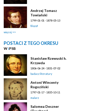
Andrzej Tomasz
Towiański
1799-01-01 - 1878-05-13
filozof
więcej
POSTACI Z TEGO OKRESU
W
i
PSB
Stanisław Rzewuski h.
Krzywda
1806-06-24 - 1831-07-02
badacz literatury
Antoni Wincenty
Rogoziński
1797-01-17 - 1835-10-11
malarz
Salomea Deszner
(Teschner)