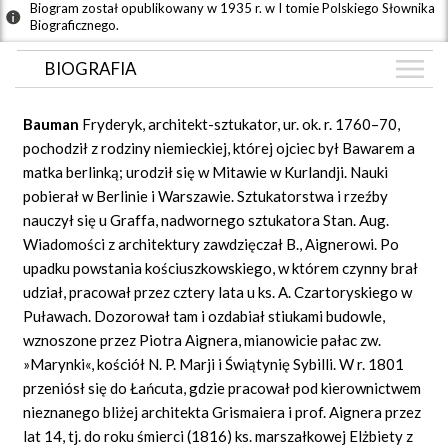
Biogram został opublikowany w 1935 r. w I tomie Polskiego Słownika
Biograficznego.
BIOGRAFIA
BIOGRAFIA
Bauman
Fryderyk, architekt-sztukator, ur. ok. r. 1760–70,
GRAF POWIĄZAŃ
pochodził z rodziny niemieckiej, której ojciec był Bawarem a
matka berlinką; urodził się w Mitawie w Kurlandji. Nauki
DYSKUSJA
pobierał w Berlinie i Warszawie. Sztukatorstwa i rzeźby
Mapa
nauczył się u Graffa, nadwornego sztukatora Stan. Aug.
Wiadomości z architektury zawdzięczał B., Aignerowi. Po
upadku powstania kościuszkowskiego, w którem czynny brał
udział, pracował przez cztery lata u ks. A. Czartoryskiego w
Puławach. Dozorował tam i ozdabiał stiukami budowle,
wznoszone przez Piotra Aignera, mianowicie pałac zw.
»Marynki«, kościół N. P. Marji i Świątynię Sybilli. W r. 1801
przeniósł się do Łańcuta, gdzie pracował pod kierownictwem
nieznanego bliżej architekta Grismaiera i prof. Aignera przez
lat 14, tj. do roku śmierci (1816) ks. marszałkowej Elżbiety z