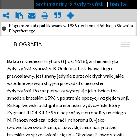
archimandryta żydyczyński
|
banita
Biogram został opublikowany w 1935 r. w I tomie Polskiego Słownika
Biograficznego.
BIOGRAFIA
BIOGRAFIA
Bałaban
Gedeon (Hryhory) († ok. 1618), archimandryta
GRAF POWIĄZAŃ
żydyczyński, synowiec B. Gedeona, bisk. lwowskiego,
prawosławny, jest znany jedynie z przewlekłych walk, jakie
DYSKUSJA
wspólnie ze swym stryjem prowadził o monaster
Mapa
żydyczyński. Po raz pierwszy występuje jako świecki na
synodzie brzeskim 1596 r. po stronie opozycji względem unji.
Biskup lwowski odstąpił mu monaster żydyczyński, który
Zygmunt III 24 XII 1596 r. na prośby metropolity unickiego
M. Rahozy rozkazał odebrać Hrehoremu B. »jako
człowiekowi świeckiemu, oraz wyklętemu« na synodzie
brzeskim za sprzeciwianie się unji. Obydwaj B-owie stawili