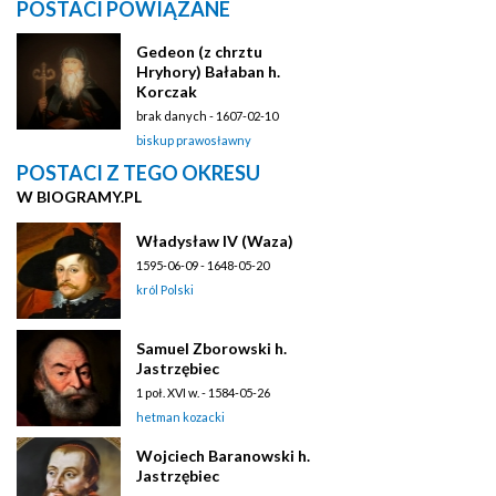
POSTACI POWIĄZANE
Gedeon (z chrztu
Hryhory) Bałaban h.
Korczak
brak danych - 1607-02-10
biskup prawosławny
POSTACI Z TEGO OKRESU
W BIOGRAMY.PL
Władysław IV (Waza)
1595-06-09 - 1648-05-20
król Polski
Samuel Zborowski h.
Jastrzębiec
1 poł. XVI w. - 1584-05-26
hetman kozacki
Wojciech Baranowski h.
Jastrzębiec