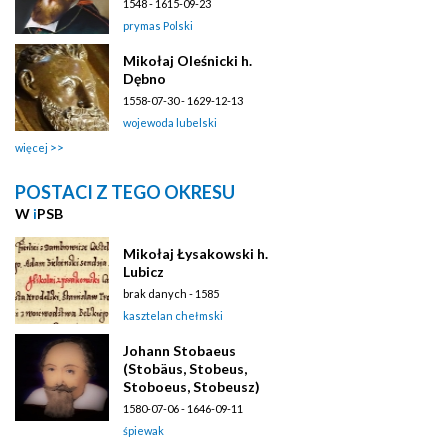
1548 - 1615-09-23
prymas Polski
Mikołaj Oleśnicki h.
Dębno
1558-07-30 - 1629-12-13
wojewoda lubelski
więcej
POSTACI Z TEGO OKRESU
W
i
PSB
Mikołaj Łysakowski h.
Lubicz
brak danych - 1585
kasztelan chełmski
Johann Stobaeus
(Stobäus, Stobeus,
Stoboeus, Stobeusz)
1580-07-06 - 1646-09-11
śpiewak