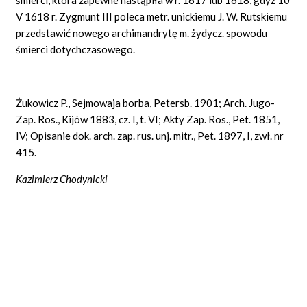
V 1618 r. Zygmunt III poleca metr. unickiemu J. W. Rutskiemu
przedstawić nowego archimandrytę m. żydycz. spowodu
śmierci dotychczasowego.
Żukowicz P., Sejmowaja borba, Petersb. 1901; Arch. Jugo-
Zap. Ros., Kijów 1883, cz. I, t. VI; Akty Zap. Ros., Pet. 1851,
IV; Opisanie dok. arch. zap. rus. unj. mitr., Pet. 1897, I, zwł. nr
415.
Kazimierz Chodynicki