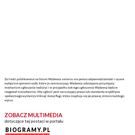
Za treści publikowane na forum Wydawca serwisu nie ponosi odpowiedzialności i są one
wyłącznie opiniami osób, które je zamieszczają. Wydawca udostępnia przystępny
mechanizm zgłaszania nadużyć i w przypadku takiego zgłoszenia Wydawca będzie
reagował niezwłocznie. Aby zgłosić post naruszający prawo lub standardy współżycia
społecznego wystarczy kliknąć ikonę flagi, która znajduje się po prawej stronie każdego
wpisu.
ZOBACZ MULTIMEDIA
dotyczące tej postaci w portalu