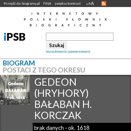
A
Przejdź do: biogramy.pl
FINA
zwiększ kontrast
A
A
wyszukiwanie zaawansowane
BIOGRAM
POSTACI Z TEGO OKRESU
GEDEON
(HRYHORY)
BAŁABAN H.
KORCZAK
brak danych
-
ok. 1618