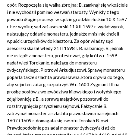
opór. Rozpoczęła się walka zbrojna; B. zamknął się w kościele
i nie wychodził pomimo wezwań starosty. Wynikły z tego
powodu długie procesy: w sądzie grodzkim łuckim 10 X 1597
r. bez wyniku; sąd zaś asesorski 11 XII 1597 r. wydał wyrok,
nakazujący oddanie monasteru, jednakże mnisi nie chcieli
wpuścić urzędników do klasztoru. Za opór władzy sąd
asesorski skazał wtedy 21 II 1598 r. B. na banicję. B. jednak
nie ustąpił z monasteru, protestował, gdy król w r. 1599
nadał wieś Torokanie, należącą do monasteru
żydyczyńskiego, Piotrowi Arkudjuszowi. Sprawę monasteru
poparła także szlachta prawosławna, która dążyła do tego,
aby sejm ten zatarg rozpatrzył. W r. 1603 Zygmunt III na
prośbę posłów z województwa kijowskiego i wołyńskiego
zdjął banicję z B., a sprawę majątków pozostawił do
rozstrzygnięcia przyszłemu sejmowi. Faktycznie B.
zatrzymał monaster, a szlachta prawosławna na sejmach
1607 i 1609 r. domagała się zwrotu Torokań B-owi.
Prawdopodobnie posiadał monaster żydyczyński aż do
śmierci, która zapewne nastąpiła w r. 1617 lub 1618, gdyż 10