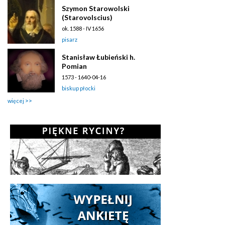
Szymon Starowolski
(Starovolscius)
ok. 1588 - IV 1656
pisarz
Stanisław Łubieński h.
Pomian
1573 - 1640-04-16
biskup płocki
więcej