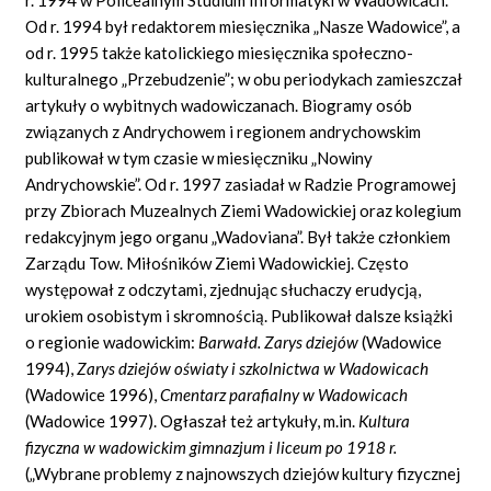
Od r. 1994 był redaktorem miesięcznika „Nasze Wadowice”, a
od r. 1995 także katolickiego miesięcznika społeczno-
kulturalnego „Przebudzenie”; w obu periodykach zamieszczał
artykuły o wybitnych wadowiczanach. Biogramy osób
związanych z Andrychowem i regionem andrychowskim
publikował w tym czasie w miesięczniku „Nowiny
Andrychowskie”. Od r. 1997 zasiadał w Radzie Programowej
przy Zbiorach Muzealnych Ziemi Wadowickiej oraz kolegium
redakcyjnym jego organu „Wadoviana”. Był także członkiem
Zarządu Tow. Miłośników Ziemi Wadowickiej. Często
występował z odczytami, zjednując słuchaczy erudycją,
urokiem osobistym i skromnością. Publikował dalsze książki
o regionie wadowickim:
Barwa
ł
d. Zarys dziej
ó
w
(Wadowice
1994),
Zarys dziej
ó
w o
ś
wiaty i szkolnictwa w Wadowicach
(Wadowice 1996),
Cmentarz parafialny w Wadowicach
(Wadowice 1997). Ogłaszał też artykuły, m.in.
Kultura
fizyczna w wadowickim gimnazjum i liceum po 1918
r.
(„Wybrane problemy z najnowszych dziejów kultury fizycznej