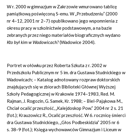
W r. 2000 w gimnazjum w Zakrzowie wmurowano tablicę
pamiątkową poświęconą S-emu. W „Przebudzeniu” (2000
nr 4–12, 2001 nr 2–7) opublikowano jego wspomnienia z
okresu pracy w szkolnictwie podstawowym, a na bazie
zebranych przez niego materiałów biograficznych wydano
Kto by
ł
kim w Wadowicach?
(Wadowice 2004).
Portret w ołówku przez Roberta Szkuta z r. 2002 w
Przedszkolu Publicznym nr 5 im. dra Gustawa Studnickiego w
Wadowicach; – Katalog adnotowany rozpraw doktorskich
znajdujących się w zbiorach Biblioteki Głównej Wyższej
Szkoły Pedagogicznej w Krakowie 1974–1983, Red. M.
Rajman, J. Rogozin, G. Samek, Kr. 1988; – Biel-Pająkowa M.,
Chciał ocalić przeszłość, „Kalejdoskop Pow.” 2004 nr 2 s. 21
(fot.); Krauzowicz R., Ocalić przeszłość. W 6. rocznicę śmierci
dra Gustawa Studnickiego, „Głos Podbeskidzia” 2005 nr 6
s. 38–9 (fot.); Księga wychowawców Gimnazjum i Liceum w