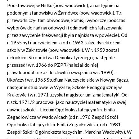
Podstawowej w Nidku (pow. wadowicki), a następnie na
podobnym stanowisku w Żarnówce (pow. wadowicki). T.r.
przewodniczył tam obwodowej komisji wyborczej podczas
wyborów do rad narodowych i odmówił ich sfałszowania
przez zawyżenie frekwencji (była najniższa w powiecie). Od
r. 1955 był nauczycielem, a od r. 1963 także dyrektorem
szkoły w Zakrzowie (pow. wadowicki). W r. 1959 został
członkiem Stronnictwa Demokratycznego, następnie
przeszedł w r. 1966 do PZPR (należał do niej
prawdopodobnie aż do chwili rozwiązania w r. 1990).
Ukończył w r. 1965 Studium Nauczycielskie w Nowym Sączu,
następnie studiował w Wyższej Szkole Pedagogicznej w
Krakowie i w r. 1971 uzyskał magisterium z matematyki. Od
r. szk. 1971/2 pracował jako nauczyciel matematyki w swej
dawnej szkole – Liceum Ogólnokształcącym im. Emila
Zegadłowicza w Wadowicach (od r. 1976 Zespół Szkół
Ogólnokształcących im. Emila Zegadłowicza, od r. 1981
Zespół Szkół Ogólnokształcących im. Marcina Wadowity). W