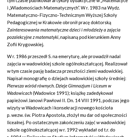
tym czasie publikował artykuły dydaktyczne w „Matematyce”
i „Wiadomościach Matematycznych”. W r. 1983 na Wydz.
Matematyczno-Fizyczno-Technicznym Wyższej Szkoły
Pedagogicznej w Krakowie obronił pracę doktorską
Zainteresowania matematyczne dzieci i m
ł
odzie
ż
y a zaj
ę
cia
pozalekcyjne z matematyki
,
napisaną pod kierunkiem Anny
Zofii Krygowskiej.
W r. 1986 przeszedł S. na emeryturę, ale prowadził nadal
zajęcia w wadowickiej szkole ogólnokształcącej. Realizował
w tym czasie pasję badacza przeszłości ziemi wadowickiej.
Napisał monografię o dziejach wadowickiej szkoły średniej:
Pierwsza w
ś
r
ó
d r
ó
wnych. Dzieje Gimnazjum i Liceum w
Wadowicach
(Wadowice 1991); książkę zadedykował
papieżowi Janowi Pawłowi II. Dn. 14 VIII 1991, podczas jego
wizyty w Wadowicach i konsekracji nowego kościoła
p. wezw. św. Piotra Apostoła, złożył mu dar od społeczności
licealnej. Po ostatecznym zakończeniu zajęć w wadowickiej
szkole ogólnokształcącej w r. 1992 wykładał od t.r. do
r. 1994 w Policealnym Studium Informatyki w Wadowicach.