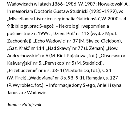
Wadowicach w latach 1866–1986, W. 1987; Nowakowski A.,
In memoriam Doctoris Gustaw Studnicki (1935–1999), w:
„Miscellanea historico-regionalia Galiciensia”, W. 2000 s. 4–
9 (bibliogr. prac S-ego); – Nekrologi i wspomnienia
pośmiertne z r. 1999: „Dzien. Pol.” nr 113 (wyd. z Mpol.
Zachodniej), „Echo Wadowic” nr 37 (M. Siwiec-Cielebon),
„Gaz. Krak.” nr 114, „Nad Skawą” nr 77 (J. Zeman), „Now.
Andrychowskie” nr 6 (M. Biel-Pająkowa, fot.), „Obserwator
Kalwaryjski” nr 5, „Peryskop” nr 5 (M. Studnicki),
„Przebudzenie” nr 6 s. 33–4 (M. Studnicki, fot.), s. 34
(W. Firek), „Wadoviana” nr 3 s. 98–9 (H. Ramęda), s. 127
(P. Wyrobiec, fot.); – Informacje żony S-ego, Anieli i syna,
Janusza z Wadowic.
Tomasz Ratajczak