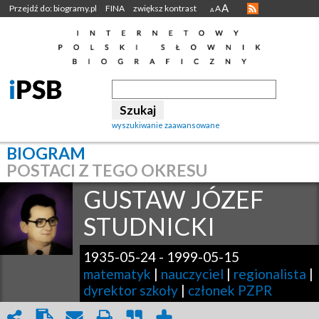
A
Przejdź do: biogramy.pl
FINA
zwiększ kontrast
A
A
wyszukiwanie zaawansowane
BIOGRAM
POSTACI Z TEGO OKRESU
GUSTAW JÓZEF
STUDNICKI
1935-05-24
-
1999-05-15
matematyk
|
nauczyciel
|
regionalista
|
dyrektor szkoły
|
członek PZPR