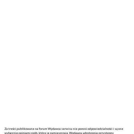
Za treści publikowane na forum Wydawca serwisu nie ponosi odpowiedzialności i są one
wyłącznie opiniami osób, które je zamieszczają. Wydawca udostępnia przystępny