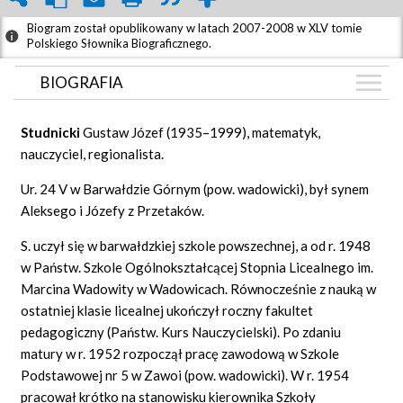
Biogram został opublikowany w latach 2007-2008 w XLV tomie
Polskiego Słownika Biograficznego.
BIOGRAFIA
BIOGRAFIA
Studnicki
Gustaw Józef (1935–1999), matematyk,
GRAF POWIĄZAŃ
nauczyciel, regionalista.
DYSKUSJA
Ur. 24 V w Barwałdzie Górnym (pow. wadowicki), był synem
Mapa
Aleksego i Józefy z Przetaków.
S. uczył się w barwałdzkiej szkole powszechnej, a od r. 1948
w Państw. Szkole Ogólnokształcącej Stopnia Licealnego im.
Marcina Wadowity w Wadowicach. Równocześnie z nauką w
ostatniej klasie licealnej ukończył roczny fakultet
pedagogiczny (Państw. Kurs Nauczycielski). Po zdaniu
matury w r. 1952 rozpoczął pracę zawodową w Szkole
Podstawowej nr 5 w Zawoi (pow. wadowicki). W r. 1954
pracował krótko na stanowisku kierownika Szkoły