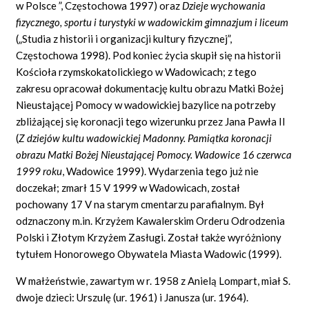
w Polsce
”, Częstochowa 1997) oraz
Dzieje wychowania
fizycznego, sportu i turystyki w wadowickim gimnazjum i liceum
(„Studia z historii i organizacji kultury fizycznej”,
Częstochowa 1998). Pod koniec życia skupił się na historii
Kościoła rzymskokatolickiego w Wadowicach; z tego
zakresu opracował dokumentację kultu obrazu Matki Bożej
Nieustającej Pomocy w wadowickiej bazylice na potrzeby
zbliżającej się koronacji tego wizerunku przez Jana Pawła II
(
Z dziej
ó
w kultu wadowickiej Madonny. Pami
ą
tka koronacji
obrazu Matki Bo
ż
ej Nieustaj
ą
cej Pomocy. Wadowice 16 czerwca
1999 roku
,
Wadowice 1999). Wydarzenia tego już nie
doczekał; zmarł 15 V 1999 w Wadowicach, został
pochowany 17 V na starym cmentarzu parafialnym. Był
odznaczony m.in. Krzyżem Kawalerskim Orderu Odrodzenia
Polski i Złotym Krzyżem Zasługi. Został także wyróżniony
tytułem Honorowego Obywatela Miasta Wadowic (1999).
W małżeństwie, zawartym w r. 1958 z Anielą Lompart, miał S.
dwoje dzieci: Urszulę (ur. 1961) i Janusza (ur. 1964).