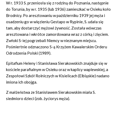
W r. 1933 S. przeniosła się z rodziną do Poznania, następnie
do Torunia, by w r. 1935 (lub 1936) zamieszkać w Osieku koło
Brodnicy. Po aresztowaniu w październiku 1939 jej męża i
osadzeniu go w więzieniu Gestapo w Rypinie, S. udała się
tam, aby dostarczyć mężowi żywność. Została wówczas
aresztowana i wkrótce zamordowana wraz z córką i zięciem.
Zwłoki S-iej pogrzebali Niemcy w nieznanym miejscu.
Pośmiertnie odznaczono S-ą Krzyżem Kawalerskim Orderu
Odrodzenia Polski (1989).
Epitafium Heleny i Stanisława Sierakowskich znajduje się w
kościele parafialnym w Osieku oraz w kaplicy waplewskiej, a
Zespołowi Szkół Rolniczych w Kisielicach (Elbląskie) nadano
imiona ich obojga.
Z małżeństwa ze Stanisławem Sierakowskim miała S.
siedmioro dzieci (zob. życiorys męża).