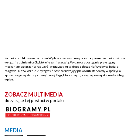
Za treści publikowane na forum Wydawca serwisu nie ponosi odpowiedzialności i są one
wyłącznie opiniami osób, które je zamieszczają. Wydawca udostępnia przystępny
mechanizm zgłaszania nadużyć i w przypadku takiego zgłoszenia Wydawca będzie
reagował niezwłocznie. Aby zgłosić post naruszający prawo lub standardy współżycia
społecznego wystarczy kliknąć ikonę flagi, która znajduje się po prawej stronie każdego
wpisu.
ZOBACZ MULTIMEDIA
dotyczące tej postaci w portalu
MEDIA