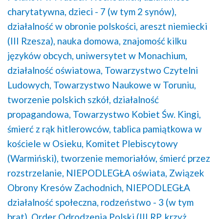
charytatywna,
dzieci - 7 (w tym 2 synów),
działalność w obronie polskości,
areszt niemiecki
(III Rzesza),
nauka domowa,
znajomość kilku
języków obcych,
uniwersytet w Monachium,
działalność oświatowa,
Towarzystwo Czytelni
Ludowych,
Towarzystwo Naukowe w Toruniu,
tworzenie polskich szkół,
działalność
propagandowa,
Towarzystwo Kobiet Św. Kingi,
śmierć z rąk hitlerowców,
tablica pamiątkowa w
kościele w Osieku,
Komitet Plebiscytowy
(Warmiński),
tworzenie memoriałów,
śmierć przez
rozstrzelanie,
NIEPODLEGŁA oświata,
Związek
Obrony Kresów Zachodnich,
NIEPODLEGŁA
działalność społeczna,
rodzeństwo - 3 (w tym
brat),
Order Odrodzenia Polski (III RP, krzyż