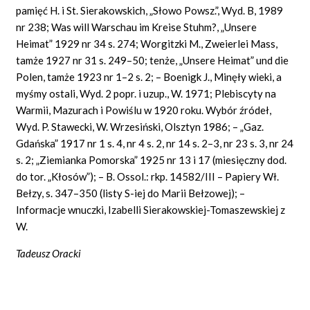
pamięć H. i St. Sierakowskich, „Słowo Powsz.”, Wyd. B, 1989
nr 238; Was will Warschau im Kreise Stuhm?, „Unsere
Heimat” 1929 nr 34 s. 274; Worgitzki M., Zweierlei Mass,
tamże 1927 nr 31 s. 249–50; tenże, „Unsere Heimat” und die
Polen, tamże 1923 nr 1–2 s. 2; – Boenigk J., Minęły wieki, a
myśmy ostali, Wyd. 2 popr. i uzup., W. 1971; Plebiscyty na
Warmii, Mazurach i Powiślu w 1920 roku. Wybór źródeł,
Wyd. P. Stawecki, W. Wrzesiński, Olsztyn 1986; – „Gaz.
Gdańska” 1917 nr 1 s. 4, nr 4 s. 2, nr 14 s. 2–3, nr 23 s. 3, nr 24
s. 2; „Ziemianka Pomorska” 1925 nr 13 i 17 (miesięczny dod.
do tor. „Kłosów”); – B. Ossol.: rkp. 14582/III – Papiery Wł.
Bełzy, s. 347–350 (listy S-iej do Marii Bełzowej); –
Informacje wnuczki, Izabelli Sierakowskiej-Tomaszewskiej z
W.
Tadeusz Oracki