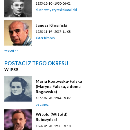
1853-12-10 - 1930-06-01
duchowny rzymskokatolicki
Janusz Kłosiński
1920-11-19 - 2017-11-08
aktor filmowy
więcej
POSTACI Z TEGO OKRESU
W
i
PSB
Maria Rogowska-Falska
(Maryna Falska, z domu
Rogowska)
1877-02-28 - 1944-09-07
pedagog
Witold (Witołd)
Rubczyński
1864-05-28 - 1938-05-18