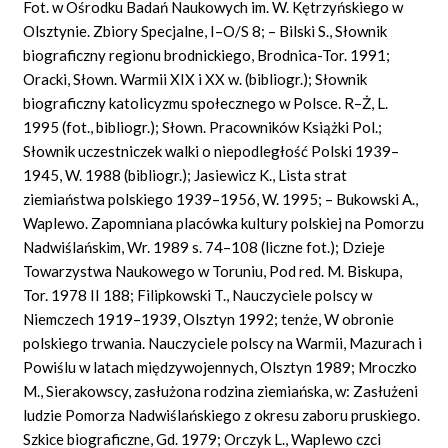
Fot. w Ośrodku Badań Naukowych im. W. Kętrzyńskiego w
Olsztynie. Zbiory Specjalne, I–O/S 8; – Bilski S., Słownik
biograficzny regionu brodnickiego, Brodnica-Tor. 1991;
Oracki, Słown. Warmii XIX i XX w. (bibliogr.); Słownik
biograficzny katolicyzmu społecznego w Polsce. R–Ż, L.
1995 (fot., bibliogr.); Słown. Pracowników Książki Pol.;
Słownik uczestniczek walki o niepodległość Polski 1939–
1945, W. 1988 (bibliogr.); Jasiewicz K., Lista strat
ziemiaństwa polskiego 1939–1956, W. 1995; – Bukowski A.,
Waplewo. Zapomniana placówka kultury polskiej na Pomorzu
Nadwiślańskim, Wr. 1989 s. 74–108 (liczne fot.); Dzieje
Towarzystwa Naukowego w Toruniu, Pod red. M. Biskupa,
Tor. 1978 II 188; Filipkowski T., Nauczyciele polscy w
Niemczech 1919–1939, Olsztyn 1992; tenże, W obronie
polskiego trwania. Nauczyciele polscy na Warmii, Mazurach i
Powiślu w latach międzywojennych, Olsztyn 1989; Mroczko
M., Sierakowscy, zasłużona rodzina ziemiańska, w: Zasłużeni
ludzie Pomorza Nadwiślańskiego z okresu zaboru pruskiego.
Szkice biograficzne, Gd. 1979; Orczyk L., Waplewo czci