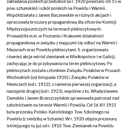
zakładania polskich przedszkoli (w r. 1920 powstało ich 15 w
pow. sztumskim) i szkół polskich na Powiślu i Warmii.
Współdziałała z Janem Baczewskim w różnych akcjach i
opracowała broszurę propagandową dla oficerów Komisji
Międzysojuszniczych na terenach plebiscytowych.
Prowadziła m.in. w Poznaniu i Krakowie działalność
propagandową w związku z mającymi się odbyć na Warmii i
Mazurach oraz Powiślu plebiscytami. S. organizowała
również akcje wśród ziemianek w Wielkopolsce i w Galicji,
zachęcając je do przybywania na teren plebiscytowy. Po
plebiscytach została członkiem Związku Polaków w Prusach
Wschodnich (od listopada 1920) i Związku Polaków w
Niemczech (od r. 1922); z ramienia pierwszej organizacji, a
następnie drugiej (od r. 1923), wspólnie z ks. Władysławem
Demskim i Janem Brzeszczyńskim sprawowała patronat nad
szkolnictwem na terenie Warmii i Powiśla. Od 16 XII 1921
była prezeską Polsko-Katolickiego Tow. Szkolnego na
Powiślu (z siedzibą w Sztumie). W r. 1920 objęła prezesurę
istniejącego tu już od r. 1910 Tow. Ziemianek na Powiślu