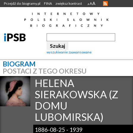
A
Przejdź do: biogramy.pl
FINA
zwiększ kontrast
A
A
wyszukiwanie zaawansowane
BIOGRAM
POSTACI Z TEGO OKRESU
HELENA
SIERAKOWSKA (Z
DOMU
LUBOMIRSKA)
1886-08-25
-
1939