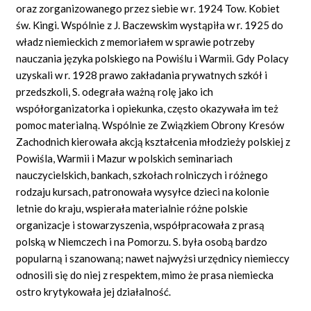
oraz zorganizowanego przez siebie w r. 1924 Tow. Kobiet
św. Kingi. Wspólnie z J. Baczewskim wystąpiła w r. 1925 do
władz niemieckich z memoriałem w sprawie potrzeby
nauczania języka polskiego na Powiślu i Warmii. Gdy Polacy
uzyskali w r. 1928 prawo zakładania prywatnych szkół i
przedszkoli, S. odegrała ważną rolę jako ich
współorganizatorka i opiekunka, często okazywała im też
pomoc materialną. Wspólnie ze Związkiem Obrony Kresów
Zachodnich kierowała akcją kształcenia młodzieży polskiej z
Powiśla, Warmii i Mazur w polskich seminariach
nauczycielskich, bankach, szkołach rolniczych i różnego
rodzaju kursach, patronowała wysyłce dzieci na kolonie
letnie do kraju, wspierała materialnie różne polskie
organizacje i stowarzyszenia, współpracowała z prasą
polską w Niemczech i na Pomorzu. S. była osobą bardzo
popularną i szanowaną; nawet najwyżsi urzędnicy niemieccy
odnosili się do niej z respektem, mimo że prasa niemiecka
ostro krytykowała jej działalność.