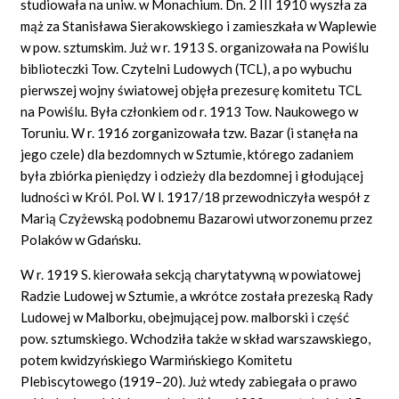
studiowała na uniw. w Monachium. Dn. 2 III 1910 wyszła za
mąż za Stanisława Sierakowskiego i zamieszkała w Waplewie
w pow. sztumskim. Już w r. 1913 S. organizowała na Powiślu
biblioteczki Tow. Czytelni Ludowych (TCL), a po wybuchu
pierwszej wojny światowej objęła prezesurę komitetu TCL
na Powiślu. Była członkiem od r. 1913 Tow. Naukowego w
Toruniu. W r. 1916 zorganizowała tzw. Bazar (i stanęła na
jego czele) dla bezdomnych w Sztumie, którego zadaniem
była zbiórka pieniędzy i odzieży dla bezdomnej i głodującej
ludności w Król. Pol. W l. 1917/18 przewodniczyła wespół z
Marią Czyżewską podobnemu Bazarowi utworzonemu przez
Polaków w Gdańsku.
W r. 1919 S. kierowała sekcją charytatywną w powiatowej
Radzie Ludowej w Sztumie, a wkrótce została prezeską Rady
Ludowej w Malborku, obejmującej pow. malborski i część
pow. sztumskiego. Wchodziła także w skład warszawskiego,
potem kwidzyńskiego Warmińskiego Komitetu
Plebiscytowego (1919–20). Już wtedy zabiegała o prawo