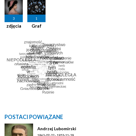
3
1
zdjęcia
Graf
POSTACI POWIĄZANE
Andrzej Lubomirski
1862-07-22 - 1953-11-29