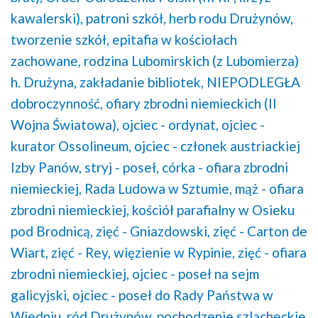
kawalerski),
patroni szkół,
herb rodu Drużynów,
tworzenie szkół,
epitafia w kościołach
zachowane,
rodzina Lubomirskich (z Lubomierza)
h. Drużyna,
zakładanie bibliotek,
NIEPODLEGŁA
dobroczynność,
ofiary zbrodni niemieckich (II
Wojna Światowa),
ojciec - ordynat,
ojciec -
kurator Ossolineum,
ojciec - członek austriackiej
Izby Panów,
stryj - poseł,
córka - ofiara zbrodni
niemieckiej,
Rada Ludowa w Sztumie,
mąż - ofiara
zbrodni niemieckiej,
kościół parafialny w Osieku
pod Brodnicą,
zięć - Gniazdowski,
zięć - Carton de
Wiart,
zięć - Rey,
więzienie w Rypinie,
zięć - ofiara
zbrodni niemieckiej,
ojciec - poseł na sejm
galicyjski,
ojciec - poseł do Rady Państwa w
Wiedniu,
ród Drużynów,
pochodzenie szlacheckie