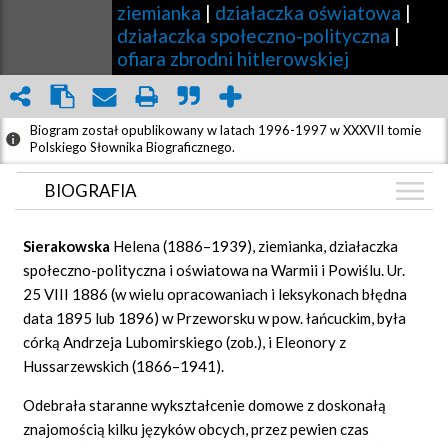
ziemianka
|
działaczka oświatowa
|
działaczka społeczno-polityczna
|
ofiara zbrodni hitlerowskiej
Biogram został opublikowany w latach 1996-1997 w XXXVII tomie
Polskiego Słownika Biograficznego.
BIOGRAFIA
BIOGRAFIA
Sierakowska
Helena (1886–1939), ziemianka, działaczka
ZDJĘCIA
społeczno-polityczna i oświatowa na Warmii i Powiślu. Ur.
(3)
25 VIII 1886 (w wielu opracowaniach i leksykonach błędna
GRAF POWIĄZAŃ
data 1895 lub 1896) w Przeworsku w pow. łańcuckim, była
DYSKUSJA
córką Andrzeja Lubomirskiego (zob.), i Eleonory z
Mapa
Hussarzewskich (1866–1941).
Odebrała staranne wykształcenie domowe z doskonałą
znajomością kilku języków obcych, przez pewien czas