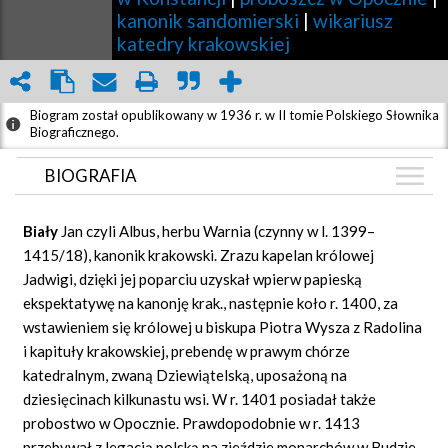
kanonik sandomierski
|
wikariusz
katedry krakowskiej
Biogram został opublikowany w 1936 r. w II tomie Polskiego Słownika
Biograficznego.
BIOGRAFIA
BIOGRAFIA
Biały
Jan czyli Albus, herbu Warnia (czynny w l. 1399–
GRAF POWIĄZAŃ
1415/18), kanonik krakowski. Zrazu kapelan królowej
Jadwigi, dzięki jej poparciu uzyskał wpierw papieską
DYSKUSJA
ekspektatywę na kanonję krak., następnie koło r. 1400, za
Mapa
wstawieniem się królowej u biskupa Piotra Wysza z Radolina
i kapituły krakowskiej, prebendę w prawym chórze
katedralnym, zwaną Dziewiątelską, uposażoną na
dziesięcinach kilkunastu wsi. W r. 1401 posiadał także
probostwo w Opocznie. Prawdopodobnie w r. 1413
przebywał z legacją polską na zjeździe monarchów w Budzie.