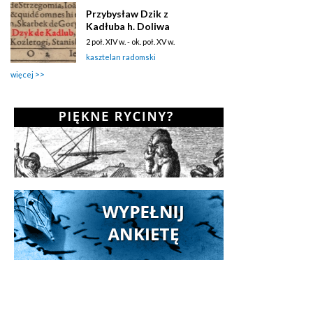
Przybysław Dzik z
Kadłuba h. Doliwa
2 poł. XIV w. - ok. poł. XV w.
kasztelan radomski
więcej