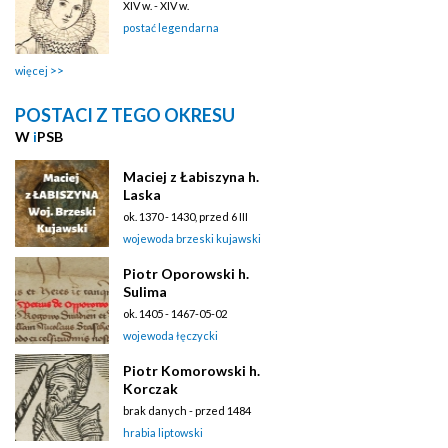
XIV w. - XIV w.
postać legendarna
więcej
POSTACI Z TEGO OKRESU
W
i
PSB
Maciej z Łabiszyna h.
Laska
ok. 1370 - 1430, przed 6 III
wojewoda brzeski kujawski
Piotr Oporowski h.
Sulima
ok. 1405 - 1467-05-02
wojewoda łęczycki
Piotr Komorowski h.
Korczak
brak danych - przed 1484
hrabia liptowski