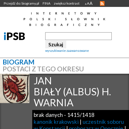
A
Przejdź do: biogramy.pl
FINA
zwiększ kontrast
A
A
wyszukiwanie zaawansowane
BIOGRAM
POSTACI Z TEGO OKRESU
JAN
BIAŁY (ALBUS) H.
WARNIA
brak danych
-
1415/1418
kanonik krakowski
|
uczestnik soboru
w Konstancji
|
proboszcz w Opocznie
|