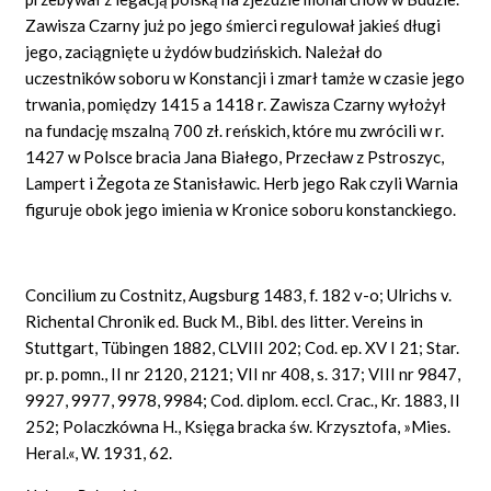
Zawisza Czarny już po jego śmierci regulował jakieś długi
jego, zaciągnięte u żydów budzińskich. Należał do
uczestników soboru w Konstancji i zmarł tamże w czasie jego
trwania, pomiędzy 1415 a 1418 r. Zawisza Czarny wyłożył
na fundację mszalną 700 zł. reńskich, które mu zwrócili w r.
1427 w Polsce bracia Jana Białego, Przecław z Pstroszyc,
Lampert i Żegota ze Stanisławic. Herb jego Rak czyli Warnia
figuruje obok jego imienia w Kronice soboru konstanckiego.
Concilium zu Costnitz, Augsburg 1483, f. 182 v-o; Ulrichs v.
Richental Chronik ed. Buck M., Bibl. des litter. Vereins in
Stuttgart, Tübingen 1882, CLVIII 202; Cod. ep. XV I 21; Star.
pr. p. pomn., II nr 2120, 2121; VII nr 408, s. 317; VIII nr 9847,
9927, 9977, 9978, 9984; Cod. diplom. eccl. Crac., Kr. 1883, II
252; Polaczkówna H., Księga bracka św. Krzysztofa, »Mies.
Heral.«, W. 1931, 62.