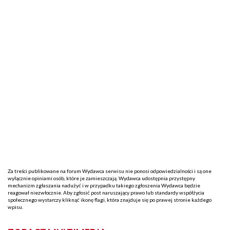
Za treści publikowane na forum Wydawca serwisu nie ponosi odpowiedzialności i są one
wyłącznie opiniami osób, które je zamieszczają. Wydawca udostępnia przystępny
mechanizm zgłaszania nadużyć i w przypadku takiego zgłoszenia Wydawca będzie
reagował niezwłocznie. Aby zgłosić post naruszający prawo lub standardy współżycia
społecznego wystarczy kliknąć ikonę flagi, która znajduje się po prawej stronie każdego
wpisu.