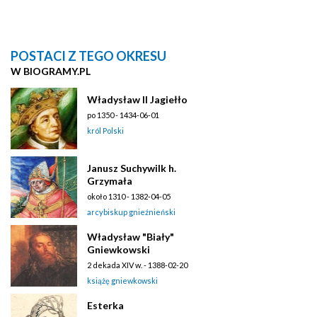
POSTACI Z TEGO OKRESU
W BIOGRAMY.PL
Władysław II Jagiełło
po 1350 - 1434-06-01
król Polski
Janusz Suchywilk h.
Grzymała
około 1310 - 1382-04-05
arcybiskup gnieźnieński
Władysław "Biały"
Gniewkowski
2 dekada XIV w. - 1388-02-20
książę gniewkowski
Esterka