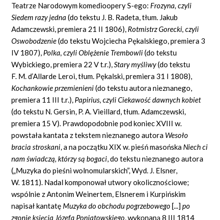
Teatrze Narodowym komedioopery S-ego:
Frozyna, czyli
Siedem razy jedna
(do tekstu J. B. Radeta, tłum. Jakub
Adamczewski, premiera 21 II 1806),
Rotmistrz Gorecki, czyli
Oswobodzenie
(do tekstu Wojciecha Pękalskiego, premiera 3
IV 1807),
Polka, czyli Oblężenie Trembowli
(do tekstu
Wybickiego, premiera 22 V t.r.),
Stary myśliwy
(do tekstu
F. M. d’Allarde Leroi, tłum. Pękalski, premiera 31 I 1808),
Kochankowie przemienieni
(do tekstu autora nieznanego,
premiera 11 III t.r.),
Papirius, czyli Ciekawość dawnych kobiet
(do tekstu N. Gersin, P. A. Vieillard, tłum. Adamczewski,
premiera 15 V). Prawdopodobnie pod koniec XVIII w.
powstała kantata z tekstem nieznanego autora
Wesoło
bracia stroskani
, a na początku XIX w. pieśń masońska
Niech ci
nam świadczą, którzy są bogaci
,
do tekstu nieznanego autora
(„Muzyka do pieśni wolnomularskich”, Wyd. J. Elsner,
W. 1811). Nadal komponował utwory okolicznościowe;
wspólnie z Antonim Weinertem, Elsnerem i Kurpińskim
napisał kantatę
Muzyka do obchodu pogrzebowego
[...]
po
zgonie księcia Józefa Poniatowskiego
,
wykonaną 8 III 1814