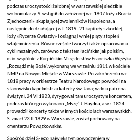
podczas uroczystości żałobnej w warszawskiej siedzibie
wolnomularzy. S. wstąpił do założonej w r. 1807 loży «Bracia
Zjednoczeni», skupiającej zwolenników Napoleona, a
następnie do działającej w l. 1819–21 kapituły szkockiej,
loży «Rycerze Gwiazdy» i osiągnął w niej piąty stopień
wtajemniczenia. Równocześnie tworzył także opracowania
cykli mszalnych, zarówno z tekstem łacińskim jak polskim,
m.in. wspólnie z Kurpińskim
Mszę
do słów Franciszka Wężyka
„Rozsądź mię Boże”, wykonaną we wrześniu 1811 w kościele
NMP na Nowym Mieście w Warszawie. Po zakończeniu w r.
1818 pracy w orkiestrze Teatru Narodowego powrócił na
stanowisko kapelmistrza katedry św. Jana; w dniu patrona
świątyni, 24 VI 1823, dyrygował tam uroczystym koncertem,
podczas którego wykonano „Mszę” J. Haydna, a w r. 1824
prowadził koncerty także w innych kościołach warszawskich.
S. zmarł 23 II 1829 w Warszawie, został pochowany na
cmentarzu Powązkowskim.
Spośród dzieł S-ego największym powodzeniem w