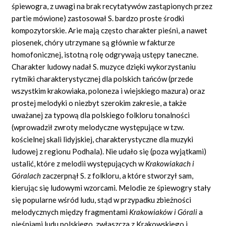
śpiewogra, z uwagi na brak recytatywów zastąpionych przez
partie mówione) zastosował S. bardzo proste środki
kompozytorskie. Arie mają często charakter pieśni, a nawet
piosenek, chóry utrzymane są głównie w fakturze
homofonicznej, istotną rolę odgrywają ustępy taneczne.
Charakter ludowy nadał S. muzyce dzięki wykorzystaniu
rytmiki charakterystycznej dla polskich tańców (przede
wszystkim krakowiaka, poloneza i wiejskiego mazura) oraz
prostej melodyki o niezbyt szerokim zakresie, a także
uważanej za typową dla polskiego folkloru tonalności
(wprowadził zwroty melodyczne występujące w tzw.
kościelnej skali lidyjskiej, charakterystyczne dla muzyki
ludowej z regionu Podhala). Nie udało się (poza wyjątkami)
ustalić, które z melodii występujących w
Krakowiakach i
Góralach
zaczerpnął S. z folkloru, a które stworzył sam,
kierując się ludowymi wzorcami. Melodie ze śpiewogry stały
się popularne wśród ludu, stąd w przypadku zbieżności
melodycznych między fragmentami
Krakowiaków i Górali
a
pieśniami ludu polskiego, zwłaszcza z Krakowskiego i