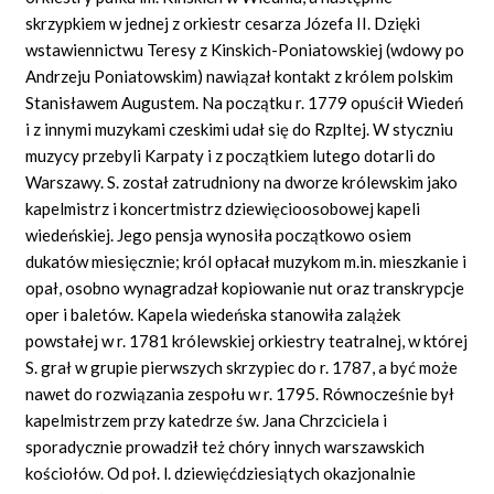
skrzypkiem w jednej z orkiestr cesarza Józefa II. Dzięki
wstawiennictwu Teresy z Kinskich-Poniatowskiej (wdowy po
Andrzeju Poniatowskim) nawiązał kontakt z królem polskim
Stanisławem Augustem. Na początku r. 1779 opuścił Wiedeń
i z innymi muzykami czeskimi udał się do Rzpltej. W styczniu
muzycy przebyli Karpaty i z początkiem lutego dotarli do
Warszawy. S. został zatrudniony na dworze królewskim jako
kapelmistrz i koncertmistrz dziewięcioosobowej kapeli
wiedeńskiej. Jego pensja wynosiła początkowo osiem
dukatów miesięcznie; król opłacał muzykom m.in. mieszkanie i
opał, osobno wynagradzał kopiowanie nut oraz transkrypcje
oper i baletów. Kapela wiedeńska stanowiła zalążek
powstałej w r. 1781 królewskiej orkiestry teatralnej, w której
S. grał w grupie pierwszych skrzypiec do r. 1787, a być może
nawet do rozwiązania zespołu w r. 1795. Równocześnie był
kapelmistrzem przy katedrze św. Jana Chrzciciela i
sporadycznie prowadził też chóry innych warszawskich
kościołów. Od poł. l. dziewięćdziesiątych okazjonalnie