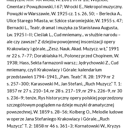
Cmentarz Powązkowski, I 67; Wrocki E., Nekropol muzyczny.
Powązki w Warszawie, W. 1925 cz. 1 s. 26, 50; – Berlecka A.,
Ulice Starego Miasta, w: Szkice staromiejskie, W. 1955 s. 47;
Bernacki L., Teatr, dramat i muzyka za Stanisława Augusta,
Lw. 1925 I–II; Cieślak L., Cud mniemany... w służbie narodu –
ale czy zawsze? Z dziejów powojennej inscenizacji opery
Krakowiacy i górale, „Zesz. Nauk. Akad. Muzycz. w Ł.” 1991
nr 22 s. 7–77; Dorabialska H., Polonez przed Chopinem, W.
1938; Hass, Sekta farmazonii warsz.; Jędrychowski Z., Cud
mniemany, czyli Krakowiacy i Górale: kalendarium
przedstawień 1794–1941, „Pam. Teatr.” R. 28: 1979 nr 2
s. 257–300; Karasowski M., Jan Stefani, „Ruch Muzycz.” T. 1:
1857 nr 27 s. 210–14, nr 28 s. 217–19, nr 29 s. 226–9, nr 30
s. 236–9; tenże, Rys historyczny opery polskiej poprzedzony
szczegółowym poglądem na dzieje muzyki dramatycznej
powszechnej, W. 1859 s. 28–56; Kolberg O., Melodie ludowe
w operze Jana Stefaniego Krakowiacy i Górale, „Ruch
Muzycz.” T. 2: 1858 nr 46 s. 361–3; Kornatowski W., Kryzys