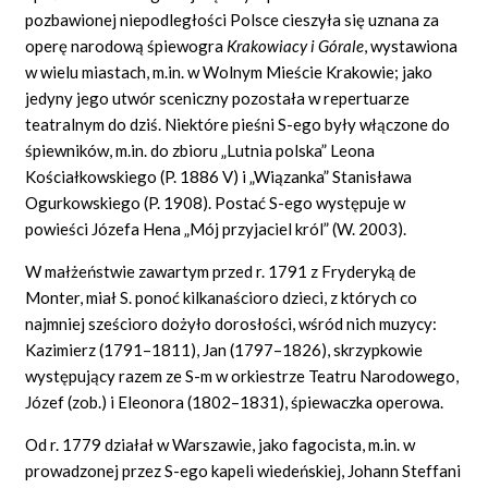
pozbawionej niepodległości Polsce cieszyła się uznana za
operę narodową śpiewogra
Krakowiacy i Górale
, wystawiona
w wielu miastach, m.in. w Wolnym Mieście Krakowie;
jako
jedyny jego utwór sceniczny pozostała w repertuarze
teatralnym do dziś. Niektóre pieśni S-ego były włączone do
śpiewników, m.in. do zbioru „Lutnia polska” Leona
Kościałkowskiego (P. 1886 V) i „Wiązanka” Stanisława
Ogurkowskiego (P. 1908). Postać S-ego występuje w
powieści Józefa Hena „Mój przyjaciel król” (W. 2003).
W małżeństwie zawartym przed r. 1791 z Fryderyką de
Monter, miał S. ponoć kilkanaścioro dzieci, z których co
najmniej sześcioro dożyło dorosłości, wśród nich muzycy:
Kazimierz (1791–1811), Jan (1797–1826), skrzypkowie
występujący razem ze S-m w orkiestrze Teatru Narodowego,
Józef (zob.) i Eleonora (1802–1831), śpiewaczka operowa.
Od r. 1779 działał w Warszawie, jako fagocista, m.in. w
prowadzonej przez S-ego kapeli wiedeńskiej, Johann Steffani