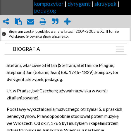
kompozytor
|
dyrygent
|
skrzypek
|
pedagog
Biogram został opublikowany w latach 2004-2005 w XLIII tomie
Polskiego Słownika Biograficznego.
BIOGRAFIA
BIOGRAFIA
Stefani, właściwie Steffan (Steffani, Steffani de Prague,
ZDJĘCIA
Stephani) Jan (Johann, Jean) (ok. 1746–1829), kompozytor,
(3)
dyrygent, skrzypek, pedagog.
GRAF POWIĄZAŃ
Ur. w Pradze, był Czechem; używał nazwiska w wersji
DYSKUSJA
zitalianizowanej.
Mapa
Podstawy wykształcenia muzycznego otrzymał S. u praskich
benedyktynów. Prawdopodobnie studiował potem muzykę
we Włoszech. Od ok. r. 1766 był muzykiem i kapelmistrzem
orkiestry pułku im. Kinskich w Wiedniu, a następnie