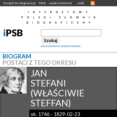
A
Przejdź do: biogramy.pl
FINA
zwiększ kontrast
A
A
wyszukiwanie zaawansowane
BIOGRAM
POSTACI Z TEGO OKRESU
JAN
STEFANI
(WŁAŚCIWIE
STEFFAN)
ok. 1746
-
1829-02-23