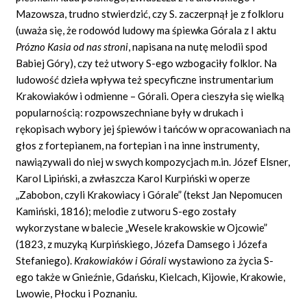
Mazowsza, trudno stwierdzić, czy S. zaczerpnął je z folkloru
(uważa się, że rodowód ludowy ma śpiewka Górala z I aktu
Prózno Kasia od nas stroni
,
napisana na nutę melodii spod
Babiej Góry), czy też utwory S-ego wzbogaciły folklor. Na
ludowość dzieła wpływa też specyficzne instrumentarium
Krakowiaków i odmienne – Górali. Opera cieszyła się wielką
popularnością: rozpowszechniane były w drukach i
rękopisach wybory jej śpiewów i tańców w opracowaniach na
głos z fortepianem, na fortepian i na inne instrumenty,
nawiązywali do niej w swych kompozycjach m.in. Józef Elsner,
Karol Lipiński, a zwłaszcza Karol Kurpiński w operze
„Zabobon, czyli Krakowiacy i Górale” (tekst Jan Nepomucen
Kamiński, 1816); melodie z utworu S-ego zostały
wykorzystane w balecie „Wesele krakowskie w Ojcowie”
(1823, z muzyką Kurpińskiego, Józefa Damsego i Józefa
Stefaniego).
Krakowiaków i Górali
wystawiono za życia S-
ego także w Gnieźnie, Gdańsku, Kielcach, Kijowie, Krakowie,
Lwowie, Płocku i Poznaniu.