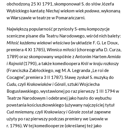
obchodzoną 25 XI 1791, skomponował S. do słów Józefa
Wybickiego kantatę
Niechaj wiekom wiek podawa
,
wykonaną
w Warszawie w teatrze w Pomarańczarni.
Największą popularność przyniosły S-emu kompozycje
sceniczne pisane dla Teatru Narodowego, wśród nich balety:
Miłość każdemu wiekowi właściwa
(w układzie F. G. Le Doux,
premiera 4 XI 1785),
Winnica miłości
(choreografia D. Curza,
1789) oraz skompowany wspólnie z Antonim Hartem
Armida
i Rajnold
(1790), a także komedioopera
Król w kraju rozkoszy
(Franciszka Zabłockiego, wg M. A. Legranda „Le roi de
Cocagne”, premiera 3 II 1787). Sławę zyskał S. muzyką do
Cudu, czyli Krakowiaków i Górali
,
sztuki Wojciecha
Bogusławskiego, wystawionej po raz pierwszy 1 III 1794 w
Teatrze Narodowym i odebranej jako hasło do wybuchu
powstania kościuszkowskiego (używany najczęściej tytuł
Cud mniemany, czyli Krakowiacy i Górale
został zapewne
użyty po raz pierwszy podczas premiery we Lwowie w
r. 1796). W tej komediooperze (określanej też jako