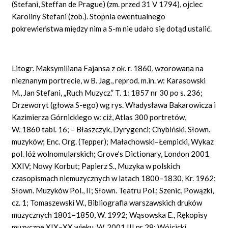
(Stefani, Steffan de Prague) (zm. przed 31 V 1794), ojciec
Karoliny Stefani (zob.). Stopnia ewentualnego
pokrewieństwa między nim a S-m nie udało się dotąd ustalić.
Litogr. Maksymiliana Fajansa z ok. r. 1860, wzorowana na
nieznanym portrecie, w B. Jag., reprod. m.in. w: Karasowski
M., Jan Stefani, „Ruch Muzycz.” T. 1: 1857 nr 30 po s. 236;
Drzeworyt (głowa S-ego) wg rys. Władysława Bakarowicza i
Kazimierza Górnickiego w: ciż, Atlas 300 portretów,
W. 1860 tabl. 16; – Błaszczyk, Dyrygenci; Chybiński, Słown.
muzyków; Enc. Org. (Tepper); Małachowski–Łempicki, Wykaz
pol. lóż wolnomularskich; Grove’s Dictionary, London 2001
XXIV; Nowy Korbut; Papierz S., Muzyka w polskich
czasopismach niemuzycznych w latach 1800–1830, Kr. 1962;
Słown. Muzyków Pol., II; Słown. Teatru Pol.; Szenic, Powązki,
cz. 1; Tomaszewski W., Bibliografia warszawskich druków
muzycznych 1801–1850, W. 1992; Wąsowska E., Rękopisy
muzyczne XIX–XX wieku, W. 2001 III nr 28; Wójcicki,