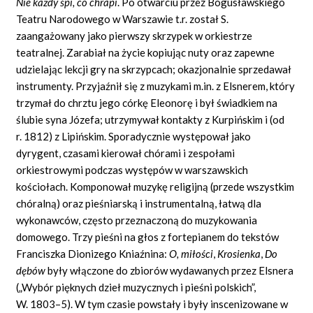
Nie każdy śpi, co chrapi
.
Po otwarciu przez Bogusławskiego
Teatru Narodowego w Warszawie t.r. został S.
zaangażowany jako pierwszy skrzypek w orkiestrze
teatralnej. Zarabiał na życie kopiując nuty oraz zapewne
udzielając lekcji gry na skrzypcach; okazjonalnie sprzedawał
instrumenty. Przyjaźnił się z muzykami m.in. z Elsnerem, który
trzymał do chrztu jego córkę Eleonorę i był świadkiem na
ślubie syna Józefa; utrzymywał kontakty z Kurpińskim i (od
r. 1812) z Lipińskim. Sporadycznie występował jako
dyrygent, czasami kierował chórami i zespołami
orkiestrowymi podczas występów w warszawskich
kościołach. Komponował muzykę religijną (przede wszystkim
chóralną) oraz pieśniarską i instrumentalną, łatwą dla
wykonawców, często przeznaczoną do muzykowania
domowego. Trzy pieśni na głos z fortepianem do tekstów
Franciszka Dionizego Kniaźnina:
O, miłości
,
Krosienka
,
Do
dębów
były włączone do zbiorów wydawanych przez Elsnera
(„Wybór pięknych dzieł muzycznych i pieśni polskich”,
W. 1803–5). W tym czasie powstały i były inscenizowane w