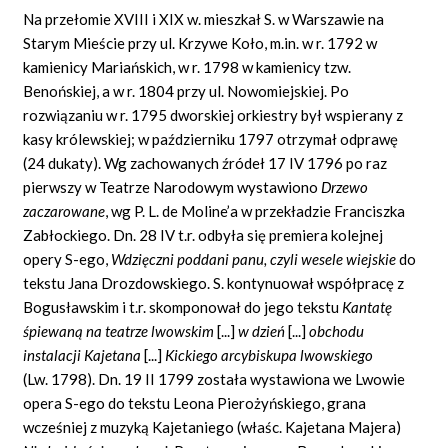
Na przełomie XVIII i XIX w. mieszkał S. w Warszawie na
Starym Mieście przy ul. Krzywe Koło, m.in. w r. 1792 w
kamienicy Mariańskich, w r. 1798 w kamienicy tzw.
Benońskiej, a w r. 1804 przy ul. Nowomiejskiej. Po
rozwiązaniu w r. 1795 dworskiej orkiestry był wspierany z
kasy królewskiej; w październiku 1797 otrzymał odprawę
(24 dukaty). Wg zachowanych źródeł 17 IV 1796 po raz
pierwszy w Teatrze Narodowym wystawiono
Drzewo
zaczarowane
, wg P. L. de Moline’a w przekładzie Franciszka
Zabłockiego. Dn. 28 IV t.r. odbyła się premiera kolejnej
opery S-ego,
Wdzięczni poddani panu, czyli wesele wiejskie
do
tekstu Jana Drozdowskiego. S. kontynuował współpracę z
Bogusławskim i t.r. skomponował do jego tekstu
Kantatę
śpiewaną na teatrze lwowskim
[...]
w dzień
[...]
obchodu
instalacji Kajetana
[...]
Kickiego arcybiskupa lwowskiego
(Lw. 1798). Dn. 19 II 1799 została wystawiona we Lwowie
opera S-ego do tekstu Leona Pierożyńskiego, grana
wcześniej z muzyką Kajetaniego (właśc. Kajetana Majera)