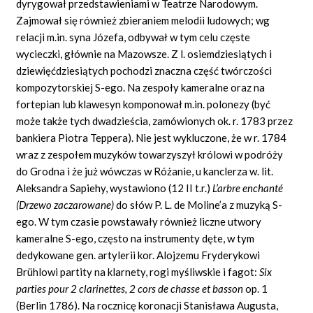
dyrygował przedstawieniami w Teatrze Narodowym.
Zajmował się również zbieraniem melodii ludowych; wg
relacji m.in. syna Józefa, odbywał w tym celu częste
wycieczki, głównie na Mazowsze. Z l. osiemdziesiątych i
dziewięćdziesiątych pochodzi znaczna część twórczości
kompozytorskiej S-ego. Na zespoły kameralne oraz na
fortepian lub klawesyn komponował m.in. polonezy (być
może także tych dwadzieścia, zamówionych ok. r. 1783 przez
bankiera Piotra Teppera). Nie jest wykluczone, że w r. 1784
wraz z zespołem muzyków towarzyszył królowi w podróży
do Grodna i że już wówczas w Różanie, u kanclerza w. lit.
Aleksandra Sapiehy, wystawiono (12 II t.r.)
L’arbre enchanté
(Drzewo zaczarowane)
do słów P. L. de Moline’a z muzyką S-
ego. W tym czasie powstawały również liczne utwory
kameralne S-ego, często na instrumenty dęte, w tym
dedykowane gen. artylerii kor. Alojzemu Fryderykowi
Brühlowi partity na klarnety, rogi myśliwskie i fagot:
Six
parties pour 2 clarinettes, 2 cors de chasse et basson
op. 1
(Berlin 1786). Na rocznicę koronacji Stanisława Augusta,