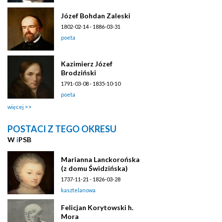
Józef Bohdan Zaleski
1802-02-14 - 1886-03-31
poeta
Kazimierz Józef
Brodziński
1791-03-08 - 1835-10-10
poeta
więcej
POSTACI Z TEGO OKRESU
W
i
PSB
Marianna Lanckorońska
(z domu Świdzińska)
1737-11-21 - 1826-03-28
kasztelanowa
Felicjan Korytowski h.
Mora