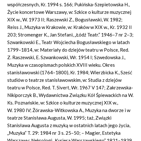
współczesnych, Kr. 1994 s. 166; Pukińska-Szepietowska H.,
Życie koncertowe Warszawy, w: Szkice o kulturze muzycznej
XIX w., W. 1973 II; Raszewski Z., Bogusławski, W. 1982;
Reiss J., Muzyka w Krakowie, w: Kraków w XIX w., Kr. 1932 II
203; Stromenger K., Jan Stefani, „Łódź Teatr.” 1946–7 nr 2–3;
Szwankowski E., Teatr Wojciecha Bogusławskiego w latach
1799–1814, w: Materiały do dziejów teatru w Polsce, Red.
Z. Raszewski, E. Szwankowski, Wr. 1954 I; Szwedowska J.,
Muzyka w czasopismach polskich XVIII wieku. Okres
stanisławowski (1764–1800), Kr. 1984; Wierzbicka K., Sześć
studiów o teatrze stanisławowskim, w: Studia z dziejów
teatru w Polsce, Red. T. Sivert, Wr. 1967 V 147; Zakrzewska-
Nikiporczyk B., Wydawnictwa Związku Kół Śpiewackich na W.
Ks. Poznańskie, w: Szkice o kulturze muzycznej XIX w.,
W. 1980 IV; Żórawska-Witkowska A., Muzyka na dworze i w
teatrze Stanisława Augusta, W. 1995; taż, Związki
Stanisława Augusta z muzyką w ostatnich latach jego życia,
„Muzyka” T. 29: 1984 nr 3 s. 25–50; – Magier, Estetyka
Warszawy; Nekrologi „Kuriera Warszawskiego” 1821–1939,