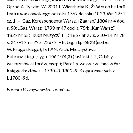
Oprac. A. Tyszko, W. 2001 I; Wierzbicka K., Źródła do historii
teatru warszawskiego od roku 1762 do roku 1833, Wr. 1951
cz. 1; – „Gaz. Korespondenta Warsz. i Zagran.” 1804 nr 4 dod.
s. 50; „Gaz. Warsz.” 1798 nr 47 dod. s. 754; „Kur. Warsz.”
1829 nr 53; „Ruch Muzycz.” T. 1: 1857 nr 27 s. 210–14, nr 28
s. 217–19, nr 29 s. 226–9; – B. Jag.: rkp. 6828 (mater.
W. Krogulskiego); IS PAN: Arch. Mieczysława
Rulikowskiego, sygn. 1067/74(3) (Jasiński J. T., Odpisy
życiorysów aktorów, mszp.); Paraf. p. wezw. św. Jana w W.:
Księga chrztów z l. 1790–8, 1802–9, Księga zmarłych z
l. 1780–96.
Barbara Przybyszewska-Jarmińska