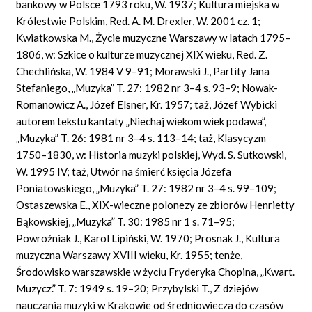
bankowy w Polsce 1793 roku, W. 1937; Kultura miejska w
Królestwie Polskim, Red. A. M. Drexler, W. 2001 cz. 1;
Kwiatkowska M., Życie muzyczne Warszawy w latach 1795–
1806, w: Szkice o kulturze muzycznej XIX wieku, Red. Z.
Chechlińska, W. 1984 V 9–91; Morawski J., Partity Jana
Stefaniego, „Muzyka” T. 27: 1982 nr 3–4 s. 93–9; Nowak-
Romanowicz A., Józef Elsner, Kr. 1957; taż, Józef Wybicki
autorem tekstu kantaty „Niechaj wiekom wiek podawa”,
„Muzyka” T. 26: 1981 nr 3–4 s. 113–14; taż, Klasycyzm
1750–1830, w: Historia muzyki polskiej, Wyd. S. Sutkowski,
W. 1995 IV; taż, Utwór na śmierć księcia Józefa
Poniatowskiego, „Muzyka” T. 27: 1982 nr 3–4 s. 99–109;
Ostaszewska E., XIX-wieczne polonezy ze zbiorów Henrietty
Bąkowskiej, „Muzyka” T. 30: 1985 nr 1 s. 71–95;
Powroźniak J., Karol Lipiński, W. 1970; Prosnak J., Kultura
muzyczna Warszawy XVIII wieku, Kr. 1955; tenże,
Środowisko warszawskie w życiu Fryderyka Chopina, „Kwart.
Muzycz.” T. 7: 1949 s. 19–20; Przybylski T., Z dziejów
nauczania muzyki w Krakowie od średniowiecza do czasów