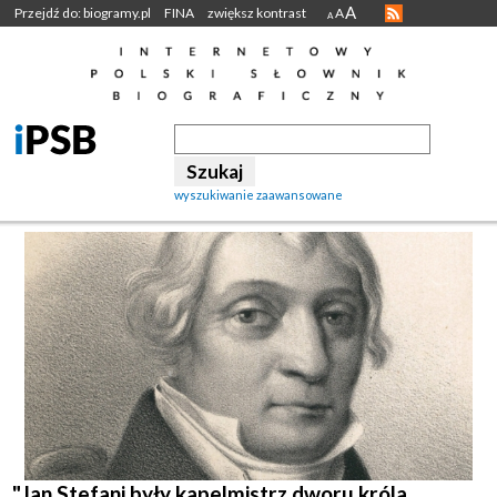
A
Przejdź do: biogramy.pl
FINA
zwiększ kontrast
A
A
wyszukiwanie zaawansowane
"Jan Stefani były kapelmistrz dworu króla