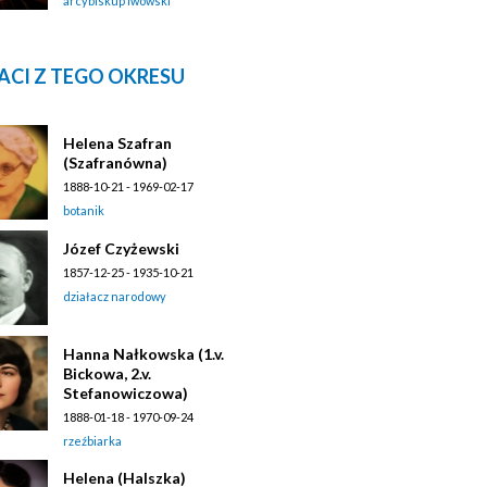
arcybiskup lwowski
ACI Z TEGO OKRESU
Helena Szafran
(Szafranówna)
1888-10-21 - 1969-02-17
botanik
Józef Czyżewski
1857-12-25 - 1935-10-21
działacz narodowy
Hanna Nałkowska (1.v.
Bickowa, 2.v.
Stefanowiczowa)
1888-01-18 - 1970-09-24
rzeźbiarka
Helena (Halszka)