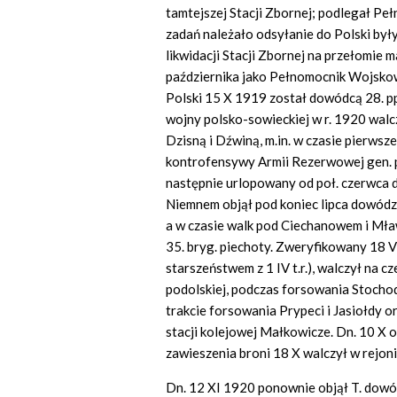
tamtejszej Stacji Zbornej; podlegał P
zadań należało odsyłanie do Polski był
likwidacji Stacji Zbornej na przełomie m
października jako Pełnomocnik Wojsko
Polski 15 X 1919 został dowódcą 28. p
wojny polsko-sowieckiej w r. 1920 walcz
Dzisną i Dźwiną, m.in. w czasie pierwsz
kontrofensywy Armii Rezerwowej gen. p
następnie urlopowany od poł. czerwca d
Niemnem objął pod koniec lipca dowód
a w czasie walk pod Ciechanowem i Mław
35. bryg. piechoty. Zweryfikowany 18 V
starszeństwem z 1 IV t.r.), walczył na c
podolskiej, podczas forsowania Stochod
trakcie forsowania Prypeci i Jasiołdy o
stacji kolejowej Małkowicze. Dn. 10 X 
zawieszenia broni 18 X walczył w rejoni
Dn. 12 XI 1920 ponownie objął T. dowó