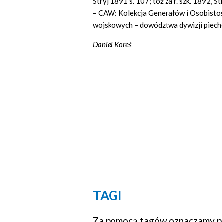
Stryj 1891 s. 107; toż za r. szk. 1892, St
– CAW: Kolekcja Generałów i Osobistośc
wojskowych – dowództwa dywizji piechoty
Daniel Koreś
TAGI
Za pomocą tagów oznaczamy po