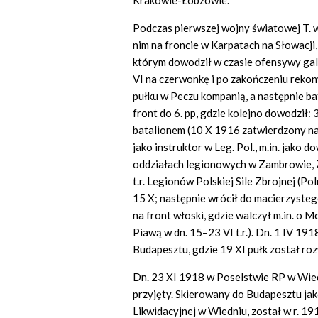
Krakowie-Łobzowie.
Podczas pierwszej wojny światowej T. w
nim na froncie w Karpatach na Słowacji,
którym dowodził w czasie ofensywy ga
VI na czerwonkę i po zakończeniu reko
pułku w Peczu kompanią, a następnie b
front do 6. pp, gdzie kolejno dowodził:
batalionem (10 X 1916 zatwierdzony na
jako instruktor w Leg. Pol., m.in. jako 
oddziałach legionowych w Zambrowie, Z
t.r. Legionów Polskiej Sile Zbrojnej (P
15 X; następnie wrócił do macierzystego
na front włoski, gdzie walczył m.in. o M
Piawą w dn. 15–23 VI t.r.). Dn. 1 IV 191
Budapesztu, gdzie 19 XI pułk został ro
Dn. 23 XI 1918 w Poselstwie RP w Wiedni
przyjęty. Skierowany do Budapesztu jak
Likwidacyjnej w Wiedniu, został w r. 