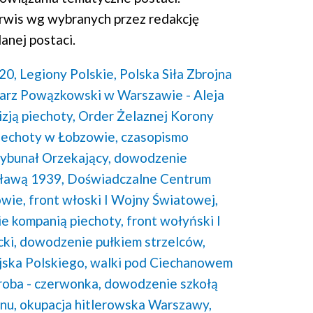
rwis wg wybranych przez redakcję
anej postaci.
20,
Legiony Polskie,
Polska Siła Zbrojna
rz Powązkowski w Warszawie - Aleja
ją piechoty,
Order Żelaznej Korony
iechoty w Łobzowie,
czasopismo
rybunał Orzekający,
dowodzenie
ławą 1939,
Doświadczalne Centrum
wie,
front włoski I Wojny Światowej,
e kompanią piechoty,
front wołyński I
ki,
dowodzenie pułkiem strzelców,
ska Polskiego,
walki pod Ciechanowem
roba - czerwonka,
dowodzenie szkołą
nu,
okupacja hitlerowska Warszawy,