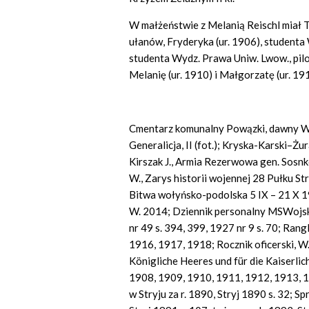
W małżeństwie z Melanią Reischl miał T.
ułanów, Fryderyka (ur. 1906), student
studenta Wydz. Prawa Uniw. Lwow., pilota
Melanię (ur. 1910) i Małgorzatę (ur. 19
Cmentarz komunalny Powązki, dawny W
Generalicja, II (fot.); Kryska-Karski–Żu
Kirszak J., Armia Rezerwowa gen. Sosn
W., Zarys historii wojennej 28 Pułku S
Bitwa wołyńsko-podolska 5 IX – 21 X 1
W. 2014; Dziennik personalny MSWojsk.
nr 49 s. 394, 399, 1927 nr 9 s. 70; Ran
1916, 1917, 1918; Rocznik oficerski, W
Königliche Heeres und für die Kaiserli
1908, 1909, 1910, 1911, 1912, 1913, 
w Stryju za r. 1890, Stryj 1890 s. 32; 