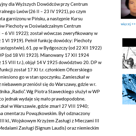
acyjny dla Wyższych Dowódców przy Centrum
lnego Lwów (26 II – 23 IV 1921), po czym
a garnizonu w Pińsku, a następnie Kursu
więcej
ów Piechoty w Doświadczalnym Centrum
I – 6 VII 1922); został wówczas zweryfikowany w
 1 VI 1919). Pełnił funkcję dowódcy: Piechoty
astępstwie), 61. pp w Bydgoszczy (od 22 XII 1922)
DP (od 18 VII 1923). Mianowany 17 XII 1924
15 VIII t.r.), objął 14 V 1925 dowództwo 20. DP w
funkcji został 17 XI t.r. członkiem Oficerskiego
eniesiono go w stan spoczynku. Zamieszkał w
 niebawem przeniósł się do Warszawy, gdzie w r.
odnika „Radio”. Wg Piotra Staweckiego służył w WP
 co jednak wydaje się mało prawdopodobne.
szkał w Warszawie, gdzie zmarł 27 VIII 1940;
na cmentarzu Powązkowskim. Był odznaczony
III kl., Wojskowym Krzyżem Zasługi z Mieczami III
edalami Zasługi (Signum Laudis) oraz niemieckim