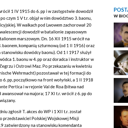
POST
rócił 1 IV 1915 do 6. pp i w zastępstwie dowodził
W BIO
 po czym 1 V t.r. objął w nim dowództwo 3. baonu,
licyjskiej. W walkach pod Lwowem zachorował 20
nwalescencji dowodził w batalionie zapasowym
atalionem marszowym. Dn. 16 XII 1915 wrócił na
 3. baonem, kompanią szturmową (od 1 II 1916) oraz
 stanowisku dowódcy baonu). Od 1 I 1917 służył
dowódca 1. baonu w 4. pp oraz doradca i instruktor w
egrzu i Ostrowi Maz. Po przekazaniu w kwietniu
olnische Wehrmacht) pozostawał w tej formacji do
 6. pp, początkowo na front wołyński, a 1 II 1918
onte Pertica i w rejonie Val de Roa (bitwa nad
8 awansował na majora; 17 XI t.r. wrócił z 6. pp do
związany.
u zgłosił T. akces do WP i 1 XII t.r. został
o przedstawiciel Polskiej Wojskowej Misji
1919 zatwierdzony na stanowisku komendanta