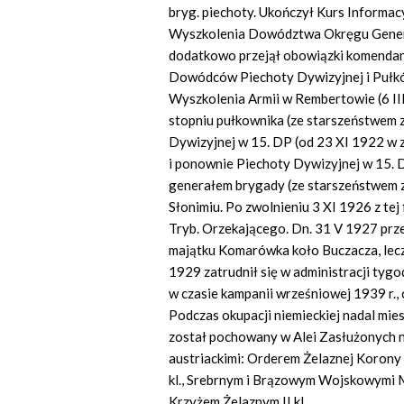
bryg. piechoty. Ukończył Kurs Inform
Wyszkolenia Dowództwa Okręgu Genera
dodatkowo przejął obowiązki komendant
Dowódców Piechoty Dywizyjnej i Pułk
Wyszkolenia Armii w Rembertowie (6 II
stopniu pułkownika (ze starszeństwem z
Dywizyjnej w 15. DP (od 23 XI 1922 w z
i ponownie Piechoty Dywizyjnej w 15. 
generałem brygady (ze starszeństwem z 
Słonimiu. Po zwolnieniu 3 XI 1926 z tej 
Tryb. Orzekającego. Dn. 31 V 1927 prz
majątku Komarówka koło Buczacza, lecz
1929 zatrudnił się w administracji tyg
w czasie kampanii wrześniowej 1939 r.,
Podczas okupacji niemieckiej nadal mie
został pochowany w Alei Zasłużonych 
austriackimi: Orderem Żelaznej Korony 
kl., Srebrnym i Brązowym Wojskowymi M
Krzyżem Żelaznym II kl.