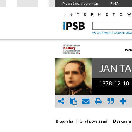
Przejdź do: biogramy.pl
FINA
wyszukiwanie zaawansow
Patr
JAN
TA
1878-12-10
Biografia
Graf powiązań
Dyskusja