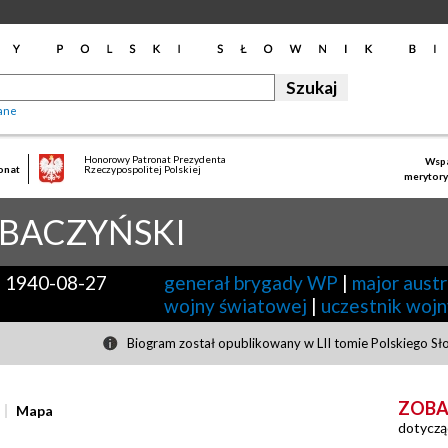
ane
Honorowy Patronat Prezydenta
Wspa
onat
Rzeczypospolitej Polskiej
merytory
BACZYŃSKI
-
1940-08-27
generał brygady WP
|
major aust
wojny światowej
|
uczestnik wojn
Biogram został opublikowany w LII tomie Polskiego Sł
ZOBA
Mapa
dotyczą