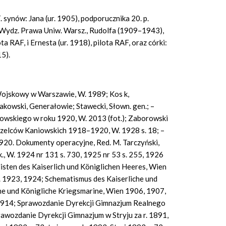
 synów: Jana (ur. 1905), podporucznika 20. p.
a Wydz. Prawa Uniw. Warsz., Rudolfa (1909–1943),
 RAF, i Ernesta (ur. 1918), pilota RAF, oraz córki:
15).
ojskowy w Warszawie, W. 1989; Kos k,
rakowski, Generałowie; Stawecki, Słown. gen.; –
kowskiego w roku 1920, W. 2013 (fot.); Zaborowski
trzelców Kaniowskich 1918–1920, W. 1928 s. 18; –
920. Dokumenty operacyjne, Red. M. Tarczyński,
, W. 1924 nr 131 s. 730, 1925 nr 53 s. 255, 1926
glisten des Kaiserlich und Königlichen Heeres, Wien
. 1923, 1924; Schematismus des Kaiserliche und
che und Königliche Kriegsmarine, Wien 1906, 1907,
1914; Sprawozdanie Dyrekcji Gimnazjum Realnego
Sprawozdanie Dyrekcji Gimnazjum w Stryju za r. 1891,