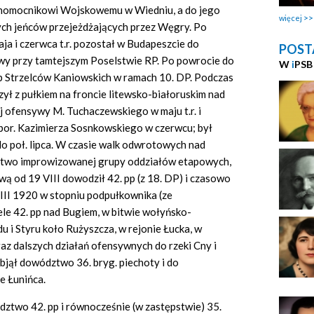
ełnomocnikowi Wojskowemu w Wiedniu, a do jego
więcej
ych jeńców przejeżdżających przez Węgry. Po
aja i czerwca t.r. pozostał w Budapeszcie do
POST
wy przy tamtejszym Poselstwie RP. Po powrocie do
W
i
PSB
p Strzelców Kaniowskich w ramach 10. DP. Podczas
ył z pułkiem na froncie litewsko-białoruskim nad
ej ofensywy M. Tuchaczewskiego w maju t.r. i
or. Kazimierza Sosnkowskiego w czerwcu; był
o poł. lipca. W czasie walk odwrotowych nad
ztwo improwizowanej grupy oddziałów etapowych,
ą od 19 VIII dowodził 42. pp (z 18. DP) i czasowo
III 1920 w stopniu podpułkownika (ze
zele 42. pp nad Bugiem, w bitwie wołyńsko-
u i Styru koło Rużyszcza, w rejonie Łucka, w
raz dalszych działań ofensywnych do rzeki Cny i
objął dowództwo 36. bryg. piechoty i do
e Łunińca.
dztwo 42. pp i równocześnie (w zastępstwie) 35.