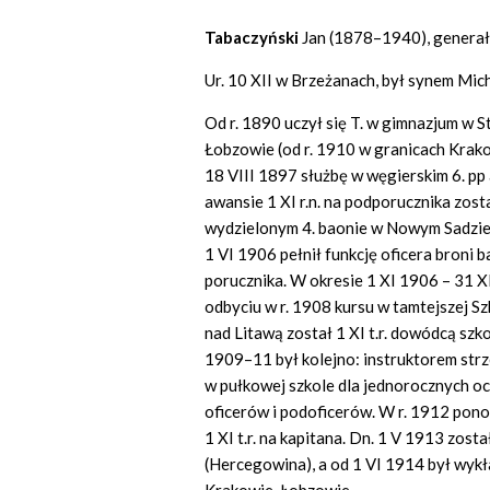
Tabaczyński
Jan (1878–1940), generał
Ur. 10 XII w Brzeżanach, był synem Mich
Od r. 1890 uczył się T. w gimnazjum w 
Łobzowie (od r. 1910 w granicach Krako
18 VIII 1897 służbę w węgierskim 6. pp
awansie 1 XI r.n. na podporucznika zo
wydzielonym 4. baonie w Nowym Sadzie 
1 VI 1906 pełnił funkcję oficera broni
porucznika. W okresie 1 XI 1906 – 31 X
odbyciu w r. 1908 kursu w tamtejszej S
nad Litawą został 1 XI t.r. dowódcą szk
1909–11 był kolejno: instruktorem strze
w pułkowej szkole dla jednorocznych oc
oficerów i podoficerów. W r. 1912 pon
1 XI t.r. na kapitana. Dn. 1 V 1913 zost
(Hercegowina), a od 1 VI 1914 był wy