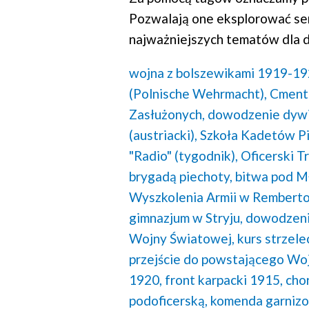
Pozwalają one eksplorować se
najważniejszych tematów dla d
wojna z bolszewikami 1919-19
(Polnische Wehrmacht),
Cmenta
Zasłużonych,
dowodzenie dywiz
(austriacki),
Szkoła Kadetów P
"Radio" (tygodnik),
Oficerski T
brygadą piechoty,
bitwa pod M
Wyszkolenia Armii w Remberto
gimnazjum w Stryju,
dowodzeni
Wojny Światowej,
kurs strzelec
przejście do powstającego Woj
1920,
front karpacki 1915,
cho
podoficerską,
komenda garnizo