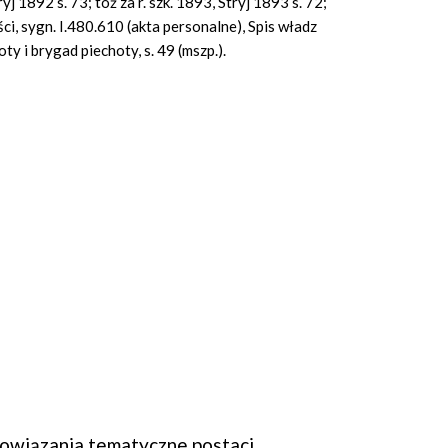
ryj 1892 s. 73; toż za r. szk. 1893, Stryj 1893 s. 72;
i, sygn. I.480.610 (akta personalne), Spis władz
 i brygad piechoty, s. 49 (mszp.).
wiązania tematyczne postaci.