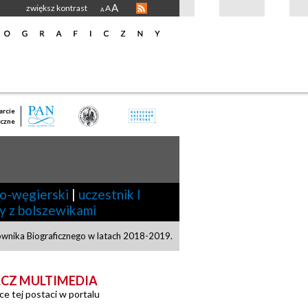
A
zwiększ kontrast
A
A
rcie
czne
ro-węgierski
|
uczestnik I
y z bolszewikami
ownika Biograficznego w latach 2018-2019.
CZ MULTIMEDIA
ce tej postaci w portalu