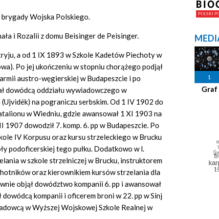
 brygady Wojska Polskiego.
ała i Rozalii z domu Beisinger de Peisinger.
MEDI
Stryju, a od 1 IX 1893 w Szkole Kadetów Piechoty w
wa). Po jej ukończeniu w stopniu chorążego podjął
1
 armii austro-węgierskiej w Budapeszcie i po
Graf
stał dowódcą oddziału wywiadowczego w
(Ujvidék) na pograniczu serbskim. Od 1 IV 1902 do
 batalionu w Wiedniu, gdzie awansował 1 XI 1903 na
II 1907 dowodził 7. komp. 6. pp w Budapeszcie. Po
zkole IV Korpusu oraz kursu strzeleckiego w Brucku
oły podoficerskiej tego pułku. Dodatkowo w l.
lania w szkole strzelniczej w Brucku, instruktorem
hotników oraz kierownikiem kursów strzelania dla
ownie objął dowództwo kompanii 6. pp i awansował
ał dowódcą kompanii i oficerem broni w 22. pp w Sinj
kładowcą w Wyższej Wojskowej Szkole Realnej w