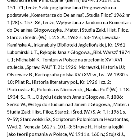
151–71; tenże, Szkic poglądów Jana Głogowczyka na
podstawie „Komentarza do De anima”, „Studia Filoz.” 1962 nr
1 (28) s. 157–86; tenże, Wpływ Jana z Janduno na Komentarz
do De anima Głogowczyka, „Mater. i Studia Zakł. Hist. Filoz.
Staroż. i Średn. (W.) T. 2: S. A., 1962 s. 53–195; Lewicka-
Kamińska A., Inkunabuły Biblioteki Jagiellońskiej, Kr. 1961;
Lubomirski J. T., Rękopis Jana z Głogowa, „Bibl. Warsz.” 1874
t. 1; Michalski K., Tomizm w Polsce na przełomie XV i XVI
stulecia. „Spraw. PAU” T. 21: 1926; Morawski, Historia UJ;
Olszewicz B., Kartografia polska XV i XVI w., Lw.–W. 1930 s.
10; Pilat R., Historia literatury pol., Kr. 1926 I cz. 2;
Piotrowicz K., Polonica w Niemczech, „Nauka Pol.” (W.) T. 18:
1934; S… R…, O życiu i dziełach Jana z Głogowa, P. 1886;
Seńko W., Wstęp do studium nad Janem z Głogowa, „Mater. i
Studia Zakł. Hist. Filoz. Staroż. i Śred. (W.) S. A: T. I: 1961 s.
9–59; Starowolski Sz., Scriptorum Polonicorum Hecatontas,
Wyd. 2., Venezia 1627 s. 101–3; Struve H., Historia logiki
jako teorii poznania w Polsce, W. 1911 s. 160 n.; Szujski J.,