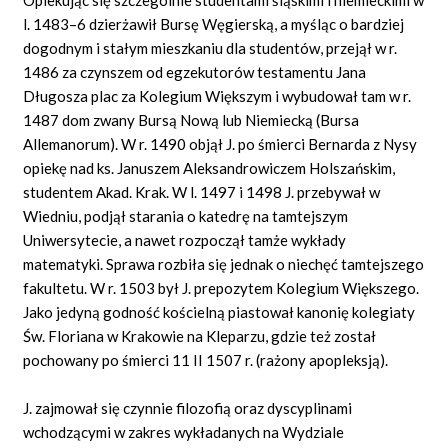
l. 1483–6 dzierżawił Bursę Węgierską, a myśląc o bardziej
dogodnym i stałym mieszkaniu dla studentów, przejął w r.
1486 za czynszem od egzekutorów testamentu Jana
Długosza plac za Kolegium Większym i wybudował tam w r.
1487 dom zwany Bursą Nową lub Niemiecką (Bursa
Allemanorum). W r. 1490 objął J. po śmierci Bernarda z Nysy
opiekę nad ks. Januszem Aleksandrowiczem Holszańskim,
studentem Akad. Krak. W l. 1497 i 1498 J. przebywał w
Wiedniu, podjął starania o katedrę na tamtejszym
Uniwersytecie, a nawet rozpoczął tamże wykłady
matematyki. Sprawa rozbiła się jednak o niechęć tamtejszego
fakultetu. W r. 1503 był J. prepozytem Kolegium Większego.
Jako jedyną godność kościelną piastował kanonię kolegiaty
Św. Floriana w Krakowie na Kleparzu, gdzie też został
pochowany po śmierci 11 II 1507 r. (rażony apopleksją).
J. zajmował się czynnie filozofią oraz dyscyplinami
wchodzącymi w zakres wykładanych na Wydziale