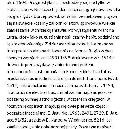
ok. r. 1504. Prognostyki J-a rozchodziły się nie tylko w
Polsce, ale i w Niemczech, jeden z nich osiągnął nawet wielki
rozgłos, gdyż J. przepowiedział w nim, że niebawem pojawi
się na świecie «czarny zakonnik», który spowoduje wielkie
zamieszanie w chrześcijaństwie. Po wystąpieniu Marcina
Lutra, który jako augustianin nosił czarny habit, podziwiano
tę «przepowiednię». Z dzieł astrologicznych J-a znane są:
Interpretatio almanach Johannis de Monte Regio w dwu
różnych wersjach z r. 1493 i 1499, drukowane w r. 1514 z
dowolnie przez wydawcę zmienionym tytułem:
Introductorium astronomiae in Ephemerides, Tractatus
preclarissimus in iudiciis astrorum de mutatione aëris (wyd.
1514); Introductorium in scientiam nativitatum z r. 1494;
Tractatus de electionibus. J. miał zamiar napisać jeszcze
obszerną Summę astrologiczną w czterech księgach; w
różnych rękopisach znajdują się dwie pierwsze części i
początek trzeciej (np. B. Jag.: rkp. 1963, 2491, 2729, B. Jag.
acc. 91/52, a szkic w B. Narod. w Wiedniu: rkp. 5216) tej
zamierzonej, a nie dokończonej pracy. Poza tym napisał J.