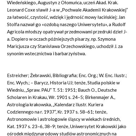
Wiedeńskiego, Augustyn z Ołomuńca, uczeń Akad. Krak.
Leonard Coxe sławił J-a w „Pochwale Akademii Krakowskiej”
za łatwość, czystość, wdzięk i jędrność mowy łacińskiej; Jan
Stolfa nazwał go «ozdobą naszego Uniwersytetu», a Rudolf
Agricola młodszy opatrywał przedmowami przedruki dzieł J-
a. Dopiero w oczach późniejszych pisarzy, np. Szymona
Maricjusza czy Stanisława Orzechowskiego, uchodził J. za
synonim wstecznictwa i barbarzyństwa.
Estreicher; Żebrawski, Bibliografia; Enc. Org.; W. Enc. Ilustr.;
Enc. Wych.; – Barycz, Historia UJ; tenże, Studia polskie w
Wiedniu, „Spraw. PAU” T. 51: 1951; Bauch O., Deutsche
Scholaren in Krakau, Wr. 1901 s. 24–5; Birkenmajer A.,
Astrologia krakowska, „Kalendarz Ilustr. Kuriera
Codziennego na r. 1937”, Kr. 1937 s. 58–61; tenże,
Astronomowie i astrologowie śląscy w wiekach średnich,
Kat. 1937 s. 23–6, 38–9; tenże, Uniwersytet Krakowski jako
ośrodek międzynarodowy studiów astronomicznych na