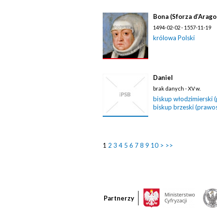
Bona (Sforza d’Arago
1494-02-02 - 1557-11-19
królowa Polski
Daniel
brak danych - XV w.
biskup włodzimierski 
biskup brzeski (prawo
1
2
3
4
5
6
7
8
9
10
>
>>
Partnerzy