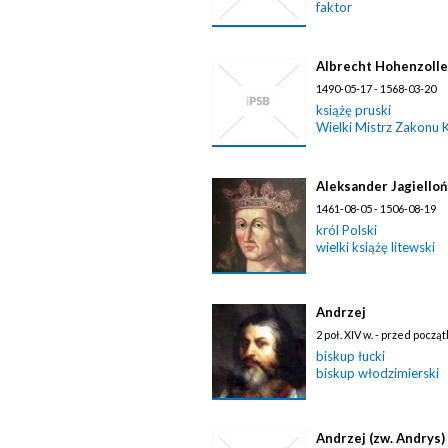
faktor
Albrecht Hohenzoll
1490-05-17 - 1568-03-20
książę pruski
Wielki Mistrz Zakonu 
Aleksander Jagiello
1461-08-05 - 1506-08-19
król Polski
wielki książę litewski
Andrzej
2 poł. XIV w. - przed pocz
biskup łucki
biskup włodzimierski
Andrzej (zw. Andrys)