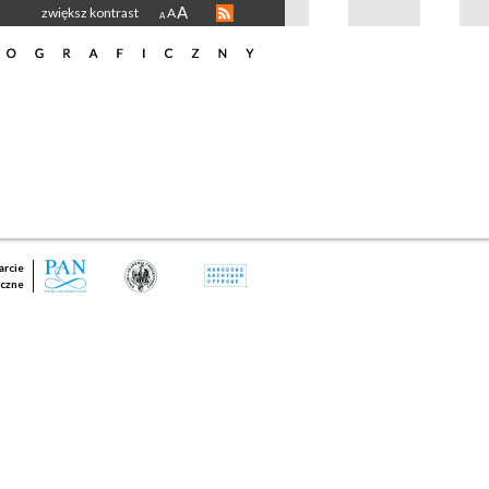
A
zwiększ kontrast
A
A
rcie
czne