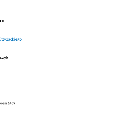
ern
Krzyżackiego
ńczyk
ątkiem 1459