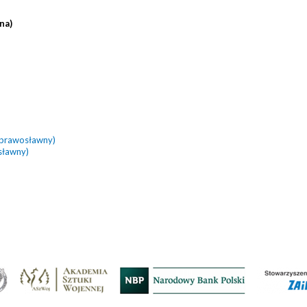
na)
(prawosławny)
sławny)