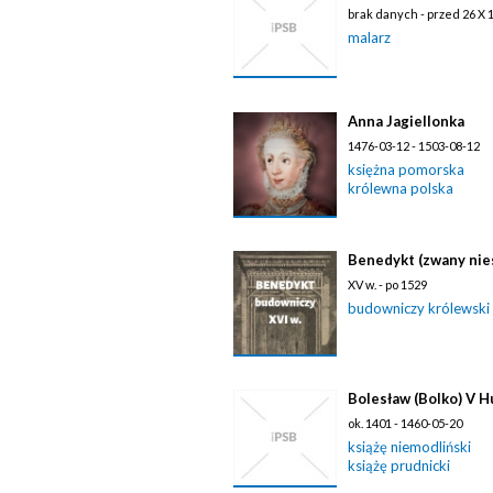
brak danych - przed 26 X 
malarz
Anna Jagiellonka
1476-03-12 - 1503-08-12
księżna pomorska
królewna polska
Benedykt (zwany nie
XV w. - po 1529
budowniczy królewski
Bolesław (Bolko) V 
ok. 1401 - 1460-05-20
książę niemodliński
książę prudnicki