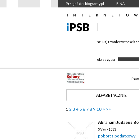
Przejdź do: biogramy.pl
FINA
szukaj również w treściac
okres życia
Patr
ALFABETYCZNIE
1
2
3
4
5
6
7
8
9
10
>
>>
Abraham Judaeus B
XV w. - 1533
poborca podatkowy