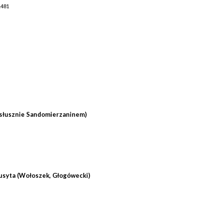
1481
słusznie Sandomierzaninem)
Husyta (Wołoszek, Głogówecki)