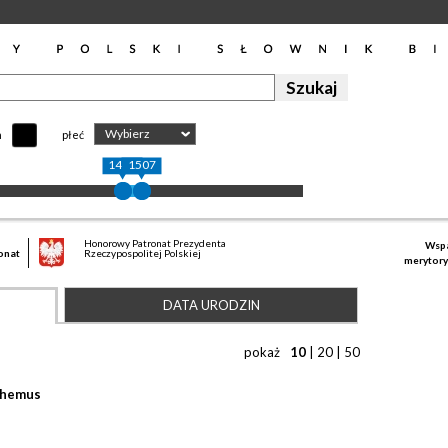
Wybierz
h
płeć
1445
1507
Honorowy Patronat Prezydenta
Wspa
onat
Rzeczypospolitej Polskiej
merytory
DATA URODZIN
pokaż
10
|
20
|
50
ohemus