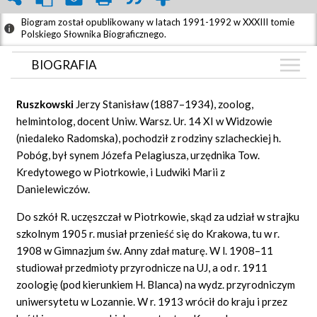
Biogram został opublikowany w latach 1991-1992 w XXXIII tomie
Polskiego Słownika Biograficznego.
BIOGRAFIA
BIOGRAFIA
Ruszkowski
Jerzy Stanisław (1887–1934), zoolog,
GRAF POWIĄZAŃ
helmintolog, docent Uniw. Warsz. Ur. 14 XI w Widzowie
(niedaleko Radomska), pochodził z rodziny szlacheckiej h.
DYSKUSJA
Pobóg, był synem Józefa Pelagiusza, urzędnika Tow.
Mapa
Kredytowego w Piotrkowie, i Ludwiki Marii z
Danielewiczów.
Do szkół R. uczęszczał w Piotrkowie, skąd za udział w strajku
szkolnym 1905 r. musiał przenieść się do Krakowa, tu w r.
1908 w Gimnazjum św. Anny zdał maturę. W l. 1908–11
studiował przedmioty przyrodnicze na UJ, a od r. 1911
zoologię (pod kierunkiem H. Blanca) na wydz. przyrodniczym
uniwersytetu w Lozannie. W r. 1913 wrócił do kraju i przez