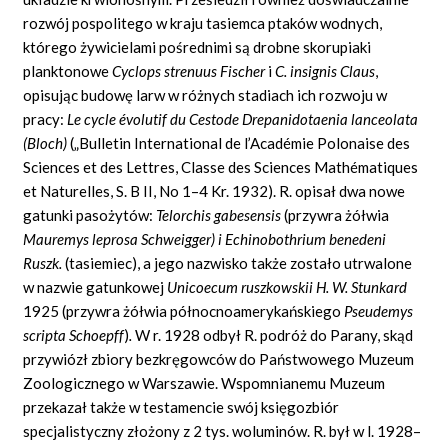
rozwój pospolitego w kraju tasiemca ptaków wodnych,
którego żywicielami pośrednimi są drobne skorupiaki
planktonowe
Cyclops strenuus Fischer
i
C. insignis Claus
,
opisując budowę larw w różnych stadiach ich rozwoju w
pracy:
Le cycle évolutif du Cestode Drepanidotaenia
lanceolata
(Bloch)
(„Bulletin
International de l’Académie Polonaise des
Sciences et des Lettres, Classe des Sciences Mathématiques
et Naturelles, S. B II, No
1–4
Kr.
1932).
R.
opisał dwa nowe
gatunki pasożytów:
Telorchis gabesensis
(przywra żółwia
Mauremys
leprosa
Schweigger) i Echinobothrium benedeni
Ruszk.
(tasiemiec), a jego nazwisko także zostało utrwalone
w nazwie gatunkowej
Unicoecum ruszkowskii H. W. Stunkard
1925 (przywra żółwia północnoamerykańskiego
Pseudemys
scripta
Schoepff
)
.
W r. 1928 odbył R. podróż do Parany, skąd
przywiózł zbiory bezkręgowców do Państwowego Muzeum
Zoologicznego w Warszawie. Wspomnianemu Muzeum
przekazał także w testamencie swój księgozbiór
specjalistyczny złożony z 2 tys. woluminów. R. był w l. 1928–