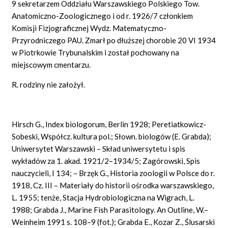
9 sekretarzem Oddziału Warszawskiego Polskiego Tow.
Anatomiczno-Zoologicznego i od r. 1926/7 członkiem
Komisji Fizjograficznej Wydz. Matematyczno-
Przyrodniczego
PAU.
Zmarł po dłuższej chorobie 20 VI 1934
w Piotrkowie Trybunalskim i został pochowany na
miejscowym cmentarzu.
R. rodziny nie założył.
Hirsch
G., Index
biologorum, Berlin 1928; Peretiatkowicz-
Sobeski, Współcz. kultura pol.; Słown. biologów (E. Grabda);
Uniwersytet Warszawski – Skład uniwersytetu i spis
wykładów za 1. akad. 1921/2–1934/5; Zagórowski, Spis
nauczycieli, I 134; – Brzęk G., Historia zoologii w Polsce do r.
1918, Cz. III – Materiały do historii ośrodka warszawskiego,
L. 1955; tenże, Stacja Hydrobiologiczna na Wigrach, L.
1988; Grabda J.,
Marine
Fish Parasitology. An Outline, W.–
Weinheim 1991
s.
108–9 (fot.); Grabda E., Kozar Z., Ślusarski