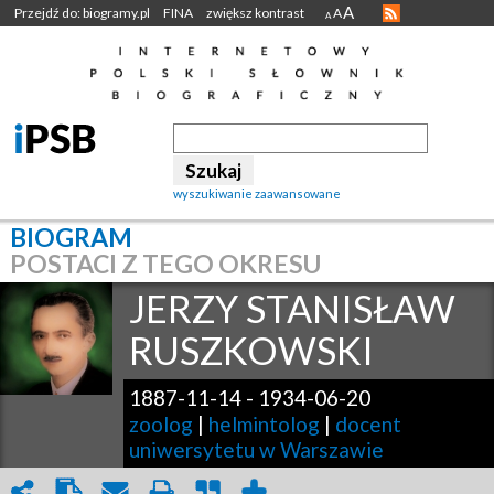
A
Przejdź do: biogramy.pl
FINA
zwiększ kontrast
A
A
wyszukiwanie zaawansowane
BIOGRAM
POSTACI Z TEGO OKRESU
JERZY STANISŁAW
RUSZKOWSKI
1887-11-14
-
1934-06-20
zoolog
|
helmintolog
|
docent
uniwersytetu w Warszawie