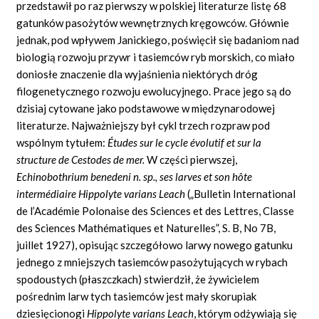
przedstawił po raz pierwszy w polskiej literaturze listę 68
gatunków pasożytów wewnętrznych kręgowców. Głównie
jednak, pod wpływem Janickiego, poświęcił się badaniom nad
biologią rozwoju przywr i tasiemców ryb morskich, co miało
doniosłe znaczenie dla wyjaśnienia niektórych dróg
filogenetycznego rozwoju ewolucyjnego. Prace jego są do
dzisiaj cytowane jako podstawowe w międzynarodowej
literaturze. Najważniejszy był cykl trzech rozpraw pod
wspólnym tytułem:
Études sur le cycle évolutif et sur la
structure de Cestodes de mer.
W części pierwszej,
Echinobothrium benedeni n. sp., ses larves et son hôte
intermédiaire Hippolyte varians Leach
(„Bulletin International
de l’Académie Polonaise des Sciences et des Lettres, Classe
des Sciences Mathématiques et Naturelles”, S. B, No 7B,
juillet 1927), opisując szczegółowo larwy nowego gatunku
jednego z mniejszych tasiemców pasożytujących w rybach
spodoustych (płaszczkach) stwierdził, że żywicielem
pośrednim larw tych tasiemców jest mały skorupiak
dziesięcionogi
Hippolyte varians Leach
,
którym odżywiają się