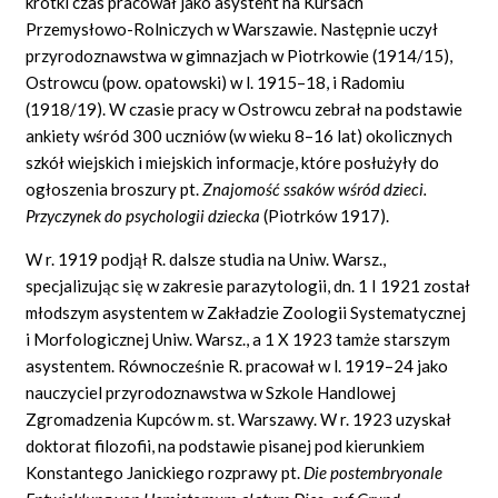
krótki czas pracował jako asystent na Kursach
Przemysłowo-Rolniczych w Warszawie. Następnie uczył
przyrodoznawstwa w gimnazjach w Piotrkowie (1914/15),
Ostrowcu (pow. opatowski) w l. 1915–18, i Radomiu
(1918/19). W czasie pracy w Ostrowcu zebrał na podstawie
ankiety wśród 300 uczniów (w wieku 8–16 lat) okolicznych
szkół wiejskich i miejskich informacje, które posłużyły do
ogłoszenia broszury pt.
Znajomość ssaków wśród dzieci.
Przyczynek do psychologii dziecka
(Piotrków 1917).
W r. 1919 podjął R. dalsze studia na Uniw. Warsz.,
specjalizując się w zakresie parazytologii, dn. 1 I 1921 został
młodszym asystentem w Zakładzie Zoologii Systematycznej
i Morfologicznej Uniw. Warsz., a 1 X 1923 tamże starszym
asystentem. Równocześnie R. pracował w l. 1919–24 jako
nauczyciel przyrodoznawstwa w Szkole Handlowej
Zgromadzenia Kupców
m.
st. Warszawy. W r. 1923 uzyskał
doktorat filozofii, na podstawie pisanej pod kierunkiem
Konstantego Janickiego rozprawy pt.
Die postembryonale