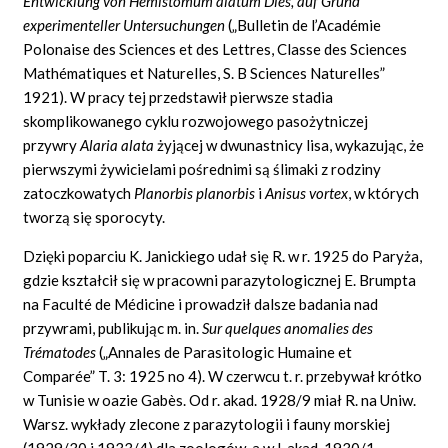
Entwicklung von Hemistomum alatum Dies, auf Grund
experimenteller Untersuchungen
(„Bulletin de
l’Académie
Polonaise des Sciences et des
Lettres, Classe
des Sciences
Mathématiques
et Naturelles,
S.
B Sciences Naturelles”
1921).
W pracy tej przedstawił pierwsze stadia
skomplikowanego cyklu rozwojowego pasożytniczej
przywry
Alaria alata
żyjącej
w dwunastnicy lisa, wykazując, że
pierwszymi żywicielami pośrednimi są ślimaki z rodziny
zatoczkowatych
Planorbis planorbis
i
Anisus vortex
,
w których
tworzą się sporocyty.
Dzięki poparciu K. Janickiego udał się R. w r. 1925 do Paryża,
gdzie kształcił się w pracowni parazytologicznej E. Brumpta
na
Faculté
de Médicine i prowadził dalsze badania nad
przywrami, publikując
m. in.
Sur quelques anomalies des
Trématodes
(„Annales de Parasitologic
Humaine
et
Comparée” T.
3: 1925 no 4).
W czerwcu
t.
r. przebywał krótko
w Tunisie w oazie
Gabès.
Od r. akad. 1928/9 miał R. na Uniw.
Warsz. wykłady zlecone z parazytologii i fauny morskiej
(1929/30 i 1933/4) dla zoologów, a w l. akad. 1930/1–