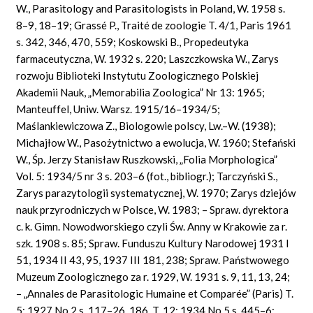
W., Parasitology and Parasitologists in Poland, W. 1958 s.
8–9, 18–19;
Grassé
P.,
Traité de zoologie T.
4/1,
Paris
1961
s.
342, 346, 470, 559;
Koskowski B.,
Propedeutyka
farmaceutyczna, W. 1932
s.
220; Laszczkowska W., Zarys
rozwoju Biblioteki Instytutu Zoologicznego Polskiej
Akademii Nauk, „Memorabilia Zoologica” Nr 13: 1965;
Manteuffel, Uniw. Warsz. 1915/16–1934/5;
Maślankiewiczowa Z., Biologowie polscy, Lw.–W. (1938);
Michajłow W., Pasożytnictwo a ewolucja, W. 1960; Stefański
W., Śp. Jerzy Stanisław Ruszkowski, „Folia Morphologica”
Vol. 5: 1934/5 nr 3 s. 203–6 (fot., bibliogr.); Tarczyński S.,
Zarys parazytologii systematycznej, W. 1970; Zarys dziejów
nauk przyrodniczych w Polsce, W. 1983; – Spraw. dyrektora
c. k. Gimn. Nowodworskiego czyli Św. Anny w Krakowie za r.
szk. 1908 s. 85; Spraw. Funduszu Kultury Narodowej 1931 I
51, 1934 II 43, 95, 1937 III 181, 238; Spraw. Państwowego
Muzeum Zoologicznego za r. 1929, W. 1931 s. 9, 11, 13, 24;
– „
Annales
de Parasitologic
Humaine et Comparée” (Paris) T.
5: 1927
No
2
s.
117–26, 186,
T.
12: 1934
No
5
s.
445–6;