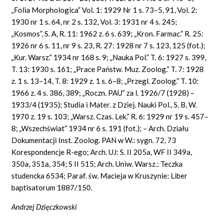
„Folia
Morphologica” Vol.
1: 1929 Nr 1
s.
73–5, 91,
Vol.
2:
1930 nr 1
s.
64,
nr
2
s.
132,
Vol.
3: 1931
nr
4
s.
245;
„Kosmos”,
S. A, R.
11: 1962
z.
6
s.
639; „Kron.
Farmac.” R.
25:
1926
nr
6
s.
11,
nr
9
s.
23,
R.
27: 1928
nr
7
s.
123, 125 (fot.);
„Kur.
Warsz.”
1934
nr
168
s.
9; „Nauka Pol.”
T.
6: 1927
s.
399,
T.
13: 1930
s.
161; „Prace Państw. Muz. Zoolog.”
T.
7: 1928
z. 1
s.
13–14,
T.
8: 1929 z. 1
s.
6–8; „Przegl. Zoolog.”
T.
10:
1966 z. 4
s.
386, 389; „Roczn.
PAU”
za l. 1926/7 (1928) –
1933/4 (1935); Studia i
Mater.
z Dziej. Nauki Pol.,
S.
B, W.
1970 z. 19 s. 103; „Warsz. Czas. Lek.” R. 6: 1929 nr 19 s. 457–
8; „Wszechświat” 1934 nr 6 s. 191 (fot.); – Arch. Działu
Dokumentacji Inst. Zoolog. PAN w W.: sygn. 72, 73
Korespondencje R-ego; Arch.
UJ:
S. II
205a, WF
II
349a,
350a, 351a, 354;
S
II 515; Arch.
Uniw. Warsz.: Teczka
studencka 6534; Paraf. św. Macieja w Kruszynie: Liber
baptisatorum 1887/150.
Andrzej Dzięczkowski