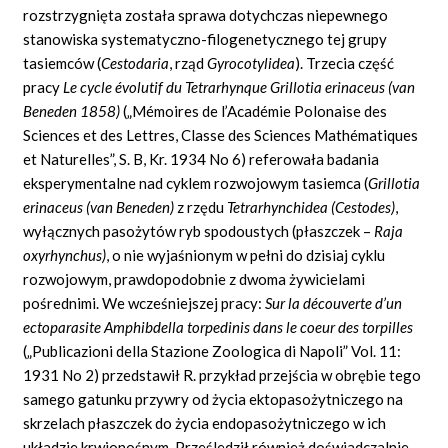
rozstrzygnięta została sprawa dotychczas niepewnego
stanowiska systematyczno-filogenetycznego tej grupy
tasiemców (
Cestodaria
,
rząd
Gyrocotylidea
).
Trzecia część
pracy
Le cycle évolutif du Tetrarhynque Grillotia erinaceus (van
Beneden
1858)
(
„
Mémoires de l’Académie Polonaise des
Sciences et des Lettres, Classe des Sciences Mathématiques
et Naturelles”, S. B, Kr.
1934
No
6) referowała badania
eksperymentalne nad cyklem rozwojowym tasiemca (
Grillotia
erinaceus (van Beneden)
z rzędu
Tetrarhynchidea (Cestodes)
,
wyłącznych pasożytów ryb spodoustych (płaszczek –
Raja
oxyrhynchus)
,
o nie wyjaśnionym w pełni do dzisiaj cyklu
rozwojowym, prawdopodobnie z dwoma żywicielami
pośrednimi. We wcześniejszej pracy:
Sur la découverte d’un
ectoparasite Amphibdella torpedinis
dans le coeur des torpilles
(„Publicazioni
della Stazione Zoologica di Napoli” Vol.
11:
1931
No
2) przedstawił
R.
przykład przejścia w obrębie tego
samego gatunku przywry od życia ektopasożytniczego na
skrzelach płaszczek do życia endopasożytniczego w ich
układzie krwionośnym. Prześledził również doświadczalnie