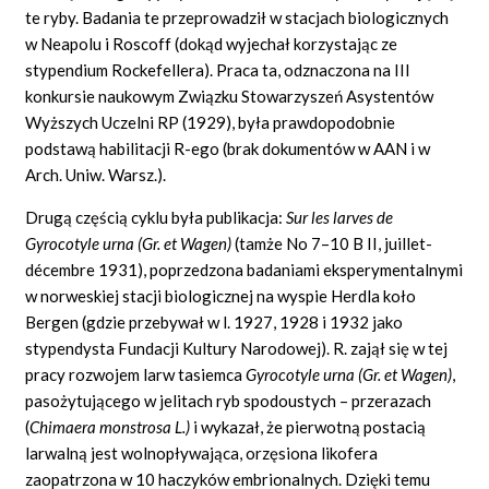
te ryby.
Badania te przeprowadził w stacjach biologicznych
w Neapolu i Roscoff (dokąd wyjechał korzystając ze
stypendium Rockefellera). Praca ta, odznaczona na III
konkursie naukowym Związku Stowarzyszeń Asystentów
Wyższych Uczelni RP (1929), była prawdopodobnie
podstawą habilitacji R-ego (brak dokumentów w AAN i w
Arch. Uniw. Warsz.).
Drugą częścią cyklu była publikacja:
Sur
les larves
de
Gyrocotyle urna (Gr. et Wagen)
(tamże No 7–10
B
II,
juillet-
décembre
1931), poprzedzona badaniami eksperymentalnymi
w norweskiej stacji biologicznej na wyspie Herdla koło
Bergen (gdzie przebywał w l. 1927, 1928 i 1932 jako
stypendysta Fundacji Kultury Narodowej). R. zajął się w tej
pracy rozwojem larw tasiemca
Gyrocotyle urna (Gr. et Wagen)
,
pasożytującego w jelitach ryb spodoustych – przerazach
(
Chimaera monstrosa L.)
i wykazał, że pierwotną postacią
larwalną jest wolnopływająca, orzęsiona likofera
zaopatrzona w 10 haczyków embrionalnych. Dzięki temu