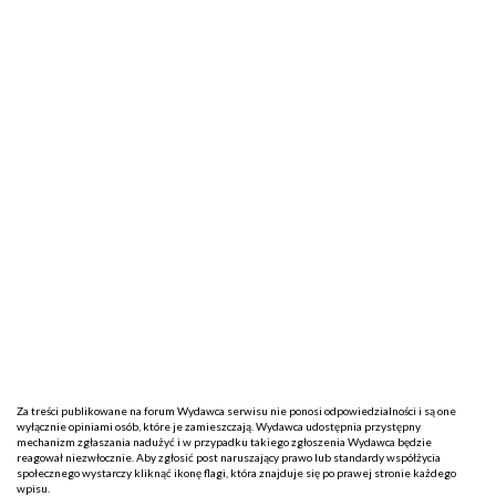
Za treści publikowane na forum Wydawca serwisu nie ponosi odpowiedzialności i są one
wyłącznie opiniami osób, które je zamieszczają. Wydawca udostępnia przystępny
mechanizm zgłaszania nadużyć i w przypadku takiego zgłoszenia Wydawca będzie
reagował niezwłocznie. Aby zgłosić post naruszający prawo lub standardy współżycia
społecznego wystarczy kliknąć ikonę flagi, która znajduje się po prawej stronie każdego
wpisu.