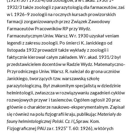
1932/3 także zoologii z parazytologią dla farmaceutów, zaś
w l. 1926–9 zoologii na rocznych kursach prowizorskich
farmacji zorganizowanych przez Związek Zawodowy
Farmaceutów Pracowników RP przy Wydz.
Farmaceutycznym Uniw. Warsz. W r. 1930 uzyskał veniam
legendi z zakresu zoologii. Po śmierci K. Janickiego od
listopada 1932 prowadził także wykłady z zoologii i
faktycznie kierował całym zakładem. W r. akad. 1931/2 był
przedstawicielem docentów w Radzie Wydz. Matematyczno-
Przyrodniczego Uniw. Warsz. R. należał do grona uczniów
Janickiego, tworzących tzw. warszawską szkołę
parazytologiczną. Był znakomitym specjalistą w dziedzinie
helmintologii, zwłaszcza w rozwiązywaniu zagadnień cyklów
rozwojowych przywr i tasiemców. Ogółem ogłosił 20 prac
głównie o charakterze naukowo-eksperymentalnym. Zapisał
się również na polu fizjografii kraju, publikując
Materiały do
fauny helmintologicznej Polski. Cz. I
(„Spraw. Kom.
Fizjograficznej
PAU
za r. 1925” T. 60: 1926), w których