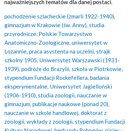
najważniejszych tematów dla danej postaci.
pochodzenie szlacheckie (zmarli 1922-1940),
gimnazjum w Krakowie (św. Anny),
studia
przyrodnicze,
Polskie Towarzystwo
Anatomiczno-Zoologiczne,
uniwersytet w
Lozannie,
praca asystenta na uczelni,
strajk
szkolny 1905,
Uniwersytet Warszawski (1931-
1939),
podróże do Brazylii,
szkoła w Piotrkowie,
stypendium Fundacji Rockefellera,
badania
eksperymentalne,
Uniwersytet Jagielloński
(1906-1910),
studia zoologii,
nauczanie w
gimnazjum,
publikacje naukowe (ponad 20),
nauczanie w szkole handlowej,
doktorat z
zoologii,
wykłady z zoologii,
stypendium Fundacji
Kultury Narodowej,
herb rodu Pobogów,
ojciec -