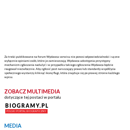
Za treści publikowane na forum Wydawca serwisu nie ponosi odpowiedzialności i są one
wyłącznie opiniami osób, które je zamieszczają. Wydawca udostępnia przystępny
mechanizm zgłaszania nadużyć i w przypadku takiego zgłoszenia Wydawca będzie
reagował niezwłocznie. Aby zgłosić post naruszający prawo lub standardy współżycia
społecznego wystarczy kliknąć ikonę flagi, która znajduje się po prawej stronie każdego
wpisu.
ZOBACZ MULTIMEDIA
dotyczące tej postaci w portalu
MEDIA