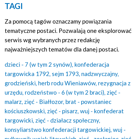
TAGI
Za pomocą tagów oznaczamy powiązania
tematyczne postaci. Pozwalają one eksplorować
serwis wg wybranych przez redakcję
najważniejszych tematów dla danej postaci.
dzieci - 7 (w tym 2 synów),
konfederacja
targowicka 1792,
sejm 1793, nadzwyczajny,
grodzieński,
herb rodu Wieniawów,
rezygnacja z
urzędu,
rodzeństwo - 6 (w tym 2 braci),
zięć -
malarz,
zięć - Białłozor,
brat - powstaniec
kościuszkowski,
zięć - pisarz,
wuj - konfederat
targowicki,
zięć - działacz społeczny,
konsyliarstwo konfederacji targowickiej,
wuj -
pułkownik wojsk litewskich,
zięć - zesłaniec,
zięć