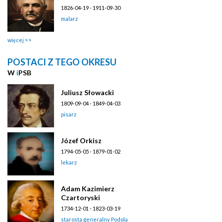
1826-04-19 - 1911-09-30
malarz
więcej
POSTACI Z TEGO OKRESU
W
i
PSB
Juliusz Słowacki
1809-09-04 - 1849-04-03
pisarz
Józef Orkisz
1794-05-05 - 1879-01-02
lekarz
Adam Kazimierz
Czartoryski
1734-12-01 - 1823-03-19
starosta generalny Podola