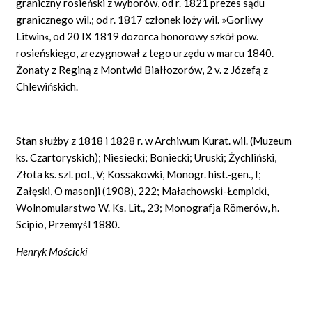
graniczny rosieński z wyborów, od r. 1821 prezes sądu
granicznego wil.; od r. 1817 członek loży wil. »Gorliwy
Litwin«, od 20 IX 1819 dozorca honorowy szkół pow.
rosieńskiego, zrezygnował z tego urzędu w marcu 1840.
Żonaty z Reginą z Montwid Białłozorów, 2 v. z Józefą z
Chlewińskich.
Stan służby z 1818 i 1828 r. w Archiwum Kurat. wil. (Muzeum
ks. Czartoryskich); Niesiecki; Boniecki; Uruski; Żychliński,
Złota ks. szl. pol., V; Kossakowki, Monogr. hist.-gen., I;
Załęski, O masonji (1908), 222; Małachowski-Łempicki,
Wolnomularstwo W. Ks. Lit., 23; Monografja Römerów, h.
Scipio, Przemyśl 1880.
Henryk Mościcki