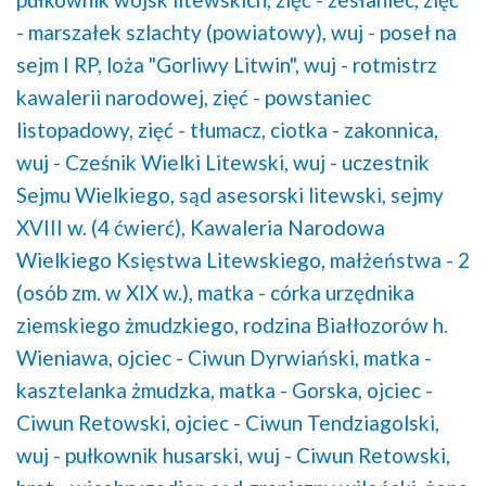
- marszałek szlachty (powiatowy),
wuj - poseł na
sejm I RP,
loża "Gorliwy Litwin",
wuj - rotmistrz
kawalerii narodowej,
zięć - powstaniec
listopadowy,
zięć - tłumacz,
ciotka - zakonnica,
wuj - Cześnik Wielki Litewski,
wuj - uczestnik
Sejmu Wielkiego,
sąd asesorski litewski,
sejmy
XVIII w. (4 ćwierć),
Kawaleria Narodowa
Wielkiego Księstwa Litewskiego,
małżeństwa - 2
(osób zm. w XIX w.),
matka - córka urzędnika
ziemskiego żmudzkiego,
rodzina Białłozorów h.
Wieniawa,
ojciec - Ciwun Dyrwiański,
matka -
kasztelanka żmudzka,
matka - Gorska,
ojciec -
Ciwun Retowski,
ojciec - Ciwun Tendziagolski,
wuj - pułkownik husarski,
wuj - Ciwun Retowski,