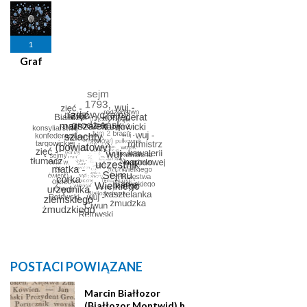
1
Graf
POSTACI POWIĄZANE
Marcin Białłozor
(Białłozor Montwid) h.