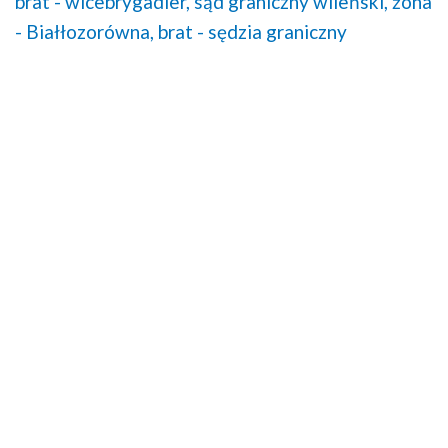
brat - wicebrygadier,
sąd graniczny wileński,
żona
- Białłozorówna,
brat - sędzia graniczny