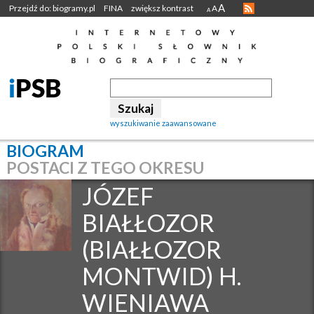
A
Przejdź do: biogramy.pl
FINA
zwiększ kontrast
A
A
wyszukiwanie zaawansowane
BIOGRAM
POSTACI Z TEGO OKRESU
JÓZEF
BIAŁŁOZOR
(BIAŁŁOZOR
MONTWID) H.
WIENIAWA