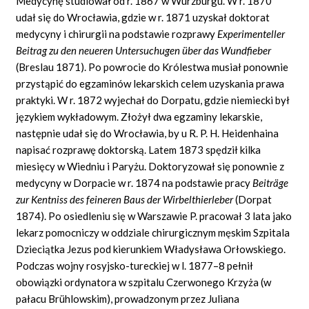
Medycynę studiował od r. 1867 w Würzburgu. W r. 1870
udał się do Wrocławia, gdzie w r. 1871 uzyskał doktorat
medycyny i chirurgii na podstawie rozprawy
Experimenteller
Beitrag zu den neueren Untersuchugen über das Wundfieber
(Breslau 1871). Po powrocie do Królestwa musiał ponownie
przystąpić do egzaminów lekarskich celem uzyskania prawa
praktyki. W r. 1872 wyjechał do Dorpatu, gdzie niemiecki był
językiem wykładowym. Złożył dwa egzaminy lekarskie,
następnie udał się do Wrocławia, by u
R. P.
H. Heidenhaina
napisać rozprawę doktorską. Latem 1873 spędził kilka
miesięcy w Wiedniu i Paryżu. Doktoryzował się ponownie z
medycyny w Dorpacie w r. 1874 na podstawie pracy
Beiträge
zur Kentniss des feineren Baus der Wirbelthierleber
(Dorpat
1874). Po osiedleniu się w Warszawie P. pracował 3 lata jako
lekarz pomocniczy w oddziale chirurgicznym męskim Szpitala
Dzieciątka Jezus pod kierunkiem Władysława Orłowskiego.
Podczas wojny rosyjsko-tureckiej w l. 1877–8 pełnił
obowiązki ordynatora w szpitalu Czerwonego Krzyża (w
pałacu Brühlowskim), prowadzonym przez Juliana