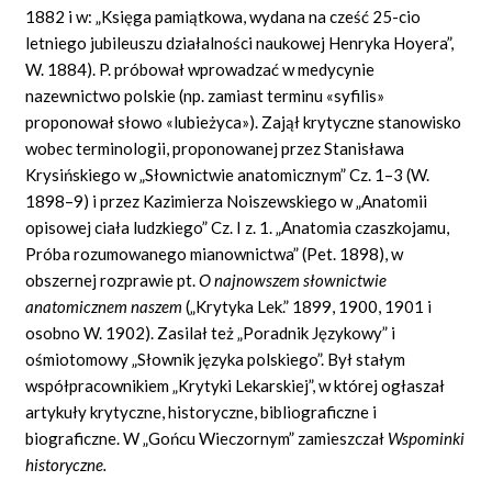
1882 i w: „Księga pamiątkowa, wydana na cześć 25-cio
letniego jubileuszu działalności naukowej Henryka Hoyera”,
W. 1884). P. próbował wprowadzać w medycynie
nazewnictwo polskie (np. zamiast terminu «syfilis»
proponował słowo «lubieżyca»). Zajął krytyczne stanowisko
wobec terminologii, proponowanej przez Stanisława
Krysińskiego w „Słownictwie anatomicznym” Cz. 1–3 (W.
1898–9) i przez Kazimierza Noiszewskiego w „Anatomii
opisowej ciała ludzkiego” Cz. I z. 1. „Anatomia czaszkojamu,
Próba rozumowanego mianownictwa” (Pet. 1898), w
obszernej rozprawie pt.
O najnowszem słownictwie
anatomicznem naszem
(„Krytyka Lek.” 1899, 1900, 1901 i
osobno W. 1902). Zasilał też „Poradnik Językowy” i
ośmiotomowy „Słownik języka polskiego”. Był stałym
współpracownikiem „Krytyki Lekarskiej”, w której ogłaszał
artykuły krytyczne, historyczne, bibliograficzne i
biograficzne. W „Gońcu Wieczornym” zamieszczał
Wspominki
historyczne.