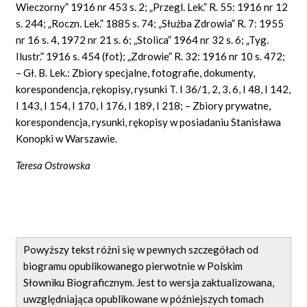
Wieczorny” 1916 nr 453 s. 2; „Przegl. Lek.” R. 55: 1916 nr 12
s. 244; „Roczn. Lek.” 1885 s. 74; „Służba Zdrowia” R. 7: 1955
nr 16 s. 4, 1972 nr 21 s. 6; „Stolica” 1964 nr 32 s. 6; „Tyg.
Ilustr.” 1916 s. 454 (fot); „Zdrowie” R. 32: 1916 nr 10 s. 472;
– Gł. B. Lek.: Zbiory specjalne, fotografie, dokumenty,
korespondencja, rękopisy, rysunki T. I 36/1, 2, 3, 6, I 48, I 142,
I 143, I 154, I 170, I 176, I 189, I 218; – Zbiory prywatne,
korespondencja, rysunki, rękopisy w posiadaniu Stanisława
Konopki w Warszawie.
Teresa Ostrowska
Powyższy tekst różni się w pewnych szczegółach od
biogramu opublikowanego pierwotnie w Polskim
Słowniku Biograficznym. Jest to wersja zaktualizowana,
uwzględniająca opublikowane w późniejszych tomach