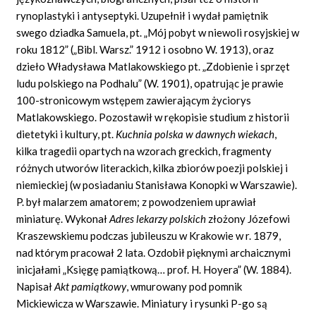
rynoplastyki i antyseptyki. Uzupełnił i wydał pamiętnik
swego dziadka Samuela, pt. „Mój pobyt w niewoli rosyjskiej w
roku 1812” („Bibl. Warsz.” 1912 i osobno W. 1913), oraz
dzieło Władysława Matlakowskiego pt. „Zdobienie i sprzęt
ludu polskiego na Podhalu” (W. 1901), opatrując je prawie
100-stronicowym wstępem zawierającym życiorys
Matlakowskiego. Pozostawił w rękopisie studium z historii
dietetyki i kultury, pt.
Kuchnia polska w dawnych wiekach
,
kilka tragedii opartych na wzorach greckich, fragmenty
różnych utworów literackich, kilka zbiorów poezji polskiej i
niemieckiej (w posiadaniu Stanisława Konopki w Warszawie).
P. był malarzem amatorem; z powodzeniem uprawiał
miniaturę. Wykonał
Adres lekarzy polskich
złożony Józefowi
Kraszewskiemu podczas jubileuszu w Krakowie w r. 1879,
nad którym pracował 2 lata. Ozdobił pięknymi archaicznymi
inicjałami „Księgę pamiątkową… prof. H. Hoyera” (W. 1884).
Napisał
Akt pamiątkowy
,
wmurowany pod pomnik
Mickiewicza w Warszawie. Miniatury i rysunki P-go są