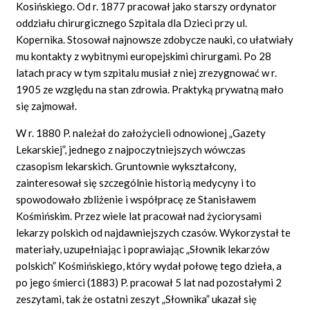
Kosińskiego. Od r. 1877 pracował jako starszy ordynator
oddziału chirurgicznego Szpitala dla Dzieci przy ul.
Kopernika. Stosował najnowsze zdobycze nauki, co ułatwiały
mu kontakty z wybitnymi europejskimi chirurgami. Po 28
latach pracy w tym szpitalu musiał z niej zrezygnować w r.
1905 ze względu na stan zdrowia. Praktyką prywatną mało
się zajmował.
W r. 1880 P. należał do założycieli odnowionej „Gazety
Lekarskiej”, jednego z najpoczytniejszych wówczas
czasopism lekarskich. Gruntownie wykształcony,
zainteresował się szczególnie historią medycyny i to
spowodowało zbliżenie i współpracę ze Stanisławem
Kośmińskim. Przez wiele lat pracował nad życiorysami
lekarzy polskich od najdawniejszych czasów. Wykorzystał te
materiały, uzupełniając i poprawiając „Słownik lekarzów
polskich” Kośmińskiego, który wydał połowę tego dzieła, a
po jego śmierci (1883) P. pracował 5 lat nad pozostałymi 2
zeszytami, tak że ostatni zeszyt „Słownika” ukazał się