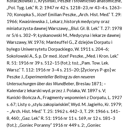
Kołaczkowski J., Krysiński, Peszke i słownictwo anatomiczne,
„Pol. Tyg. Lek.” R. 2: 1947 nr 42 s. 1218–23, nr 43–4 s. 1263–
70; Konopka S., Józef Emilian Peszke, „Arch. Hist. Med.” T. 29:
1966; Kwaśniewska J., Lekarz, historyk medycyny oraz
miniaturzysta dawnej Warszawy, „Biul. Gł. B. Lek.” T. 27: 1978
nr 5/6 s. 302–9; Łyskanowski M., Medycyna i lekarze dawnej
Warszawy, W. 1976; Manteuffel G., Z dziejów Dorpatu i
byłego Uniwersytetu Dorpackiego, W. 1911 s. 204–6;
Sokołowski A., Ś. p. Dr med. Józef Peszke, „Med. i Kron. Lek.”
R. 51: 1916 nr 39 s. 512–15 (fot.); toż, „Pam. Tow. Lek.
Warsz.” T. 112: 1916 nr 3–4 s. 215–20; [Życiorys P-go] w:
Peszke J.,
Experimenteller Beitrag zu den neueren
Untersuchungen über das Wundfieber
,
Breslau 1871; –
Kalendarz lekarski wyd. przez J. Polaka, W. 1897 s. V;
Kunicki-Bończa A., Fragmenty wspomnień z Dorpatu, L. 1927
s. 67; Listy o „stylu zakopiańskim”, Wyd. M. Jagiełło, Kr. 1979;
– „Arch. Hist. Med.” T. 25: 1962 s. 442–3, T. 29: 1966 s. 141–
8, 460; „Gaz. Lek.” R. 51: 1916 nr 11 s. 169, nr 12 s. 181–3
(fot.); „Goniec Poranny” 1916 nr 449 s. 2; „Goniec