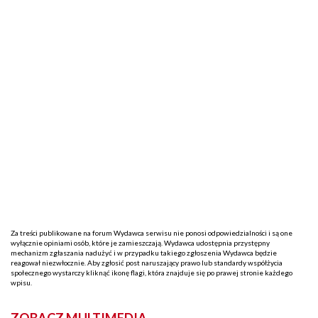
Za treści publikowane na forum Wydawca serwisu nie ponosi odpowiedzialności i są one
wyłącznie opiniami osób, które je zamieszczają. Wydawca udostępnia przystępny
mechanizm zgłaszania nadużyć i w przypadku takiego zgłoszenia Wydawca będzie
reagował niezwłocznie. Aby zgłosić post naruszający prawo lub standardy współżycia
społecznego wystarczy kliknąć ikonę flagi, która znajduje się po prawej stronie każdego
wpisu.