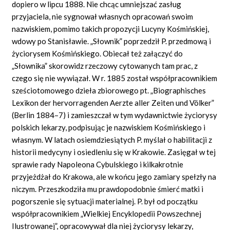
dopiero w lipcu 1888. Nie chcąc umniejszać zasług
przyjaciela, nie sygnował własnych opracowań swoim
nazwiskiem, pomimo takich propozycji Lucyny Kośmińskiej,
wdowy po Stanisławie. „Słownik” poprzedził P. przedmową i
życiorysem Kośmińskiego. Obiecał też załączyć do
„Słownika” skorowidz rzeczowy cytowanych tam prac, z
czego się nie wywiązał. W r. 1885 został współpracownikiem
sześciotomowego dzieła zbiorowego pt. „Biographisches
Lexikon der hervorragenden Aerzte aller Zeiten und Völker”
(Berlin 1884–7) i zamieszczał w tym wydawnictwie życiorysy
polskich lekarzy, podpisując je nazwiskiem Kośmińskiego i
własnym. W latach osiemdziesiątych P. myślał o habilitacji z
historii medycyny i osiedleniu się w Krakowie. Zasięgał w tej
sprawie rady Napoleona Cybulskiego i kilkakrotnie
przyjeżdżał do Krakowa, ale w końcu jego zamiary spełzły na
niczym. Przeszkodziła mu prawdopodobnie śmierć matki i
pogorszenie się sytuacji materialnej. P. był od początku
współpracownikiem „Wielkiej Encyklopedii Powszechnej
Ilustrowanej”, opracowywał dla niej życiorysy lekarzy,