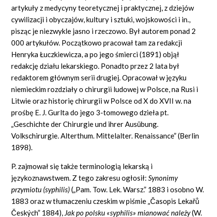
artykuły z medycyny teoretycznej i praktycznej, z dziejów
cywilizacji i obyczajów, kultury i sztuki, wojskowości i in.,
pisząc je niezwykle jasno i rzeczowo. Był autorem ponad 2
000 artykułów. Początkowo pracował tam za redakcji
Henryka Łuczkiewicza, a po jego śmierci (1891) objął
redakcję działu lekarskiego. Ponadto przez 2 lata był
redaktorem głównym serii drugiej. Opracował w języku
niemieckim rozdziały o chirurgii ludowej w Polsce, na Rusi i
Litwie oraz historię chirurgii w Polsce od X do XVII w. na
prośbę E. J. Gurlta do jego 3-tomowego dzieła pt.
„Geschichte der Chirurgie und ihrer Ausübung.
Volkschirurgie. Alterthum. Mittelalter. Renaissance” (Berlin
1898).
P. zajmował się także terminologią lekarską i
językoznawstwem. Z tego zakresu ogłosił:
Synonimy
przymiotu (syphilis)
(„Pam. Tow. Lek. Warsz.” 1883 i osobno W.
1883 oraz w tłumaczeniu czeskim w piśmie „Časopis Lekařů
Českých” 1884),
Jak po polsku «syphilis» mianować należy
(W.