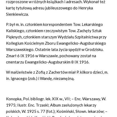
rozproszone w różnych książkach i adresach. Wykonał też
kartę tytułową adresu jubileuszowego do Henryka
Sienkiewicza.
P. był m. in. członkiem korespondentem Tow. Lekarskiego
Kaliskiego, członkiem rzeczywistym Tow. Zachęty Sztuk
Pięknych, członkiem starszym Wydziału Szpitalnictwa przy
Kollegium Kościelnym Zboru Ewangelicko-Augsburskiego
Warszawskiego. Ostatnie lata życia spędził w Grodzisku.
Zmarł 6 IX 1916 w Warszawie, pochowany został na
cmentarzu Ewangelicko-Augsburskim 8 IX 1916.
W małżeństwie z Zofią z Zachertów miał P. kilkoro dzieci, m.
in. Ignacego (zob.) i Wandę, niezamężną.
Konopka, Pol. bibliogr. lek. XIX w., VII; – Enc. Warszawy, W.
1975; Ilustr. Enc. Trzaski; Album zasłużonych lekarzy
polskich, W. 1925 s. 77 (fot.); Kośmiński, Słown. lekarzów; –