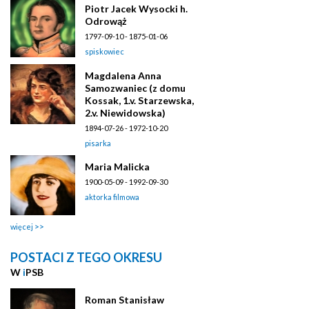
Piotr Jacek Wysocki h.
Odrowąż
1797-09-10 - 1875-01-06
spiskowiec
Magdalena Anna
Samozwaniec (z domu
Kossak, 1.v. Starzewska,
2.v. Niewidowska)
1894-07-26 - 1972-10-20
pisarka
Maria Malicka
1900-05-09 - 1992-09-30
aktorka filmowa
więcej
POSTACI Z TEGO OKRESU
W
i
PSB
Roman Stanisław