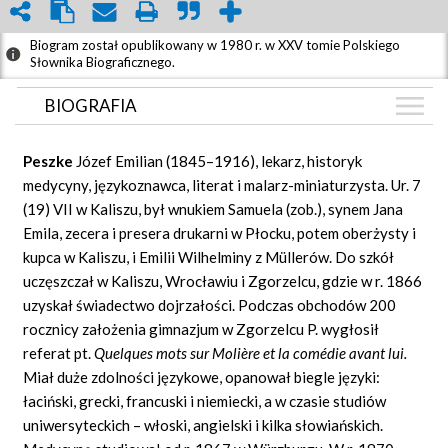
Biogram został opublikowany w 1980 r. w XXV tomie Polskiego
Słownika Biograficznego.
BIOGRAFIA
BIOGRAFIA
Peszke
Józef Emilian (1845–1916), lekarz, historyk
ZDJĘCIA
medycyny, językoznawca, literat i malarz-miniaturzysta. Ur. 7
(2)
(19) VII w Kaliszu, był wnukiem Samuela (zob.), synem Jana
GRAF POWIĄZAŃ
Emila, zecera i presera drukarni w Płocku, potem oberżysty i
DYSKUSJA
kupca w Kaliszu, i Emilii Wilhelminy z Müllerów. Do szkół
Mapa
uczęszczał w Kaliszu, Wrocławiu i Zgorzelcu, gdzie w r. 1866
uzyskał świadectwo dojrzałości. Podczas obchodów 200
rocznicy założenia gimnazjum w Zgorzelcu P. wygłosił
referat pt.
Quelques
mots sur Molière et la comédie avant lui.
Miał duże zdolności językowe, opanował biegle języki:
łaciński, grecki, francuski i niemiecki, a w czasie studiów
uniwersyteckich – włoski, angielski i kilka słowiańskich.