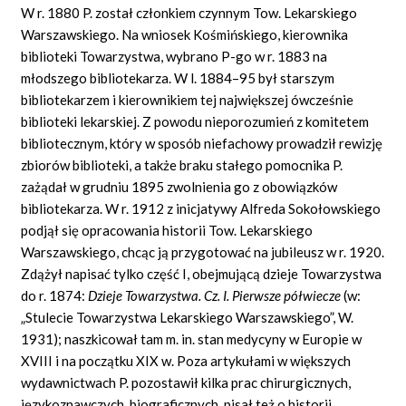
W r. 1880 P. został członkiem czynnym Tow. Lekarskiego
Warszawskiego. Na wniosek Kośmińskiego, kierownika
biblioteki Towarzystwa, wybrano P-go w r. 1883 na
młodszego bibliotekarza. W l. 1884–95 był starszym
bibliotekarzem i kierownikiem tej największej ówcześnie
biblioteki lekarskiej. Z powodu nieporozumień z komitetem
bibliotecznym, który w sposób niefachowy prowadził rewizję
zbiorów biblioteki, a także braku stałego pomocnika P.
zażądał w grudniu 1895 zwolnienia go z obowiązków
bibliotekarza. W r. 1912 z inicjatywy Alfreda Sokołowskiego
podjął się opracowania historii Tow. Lekarskiego
Warszawskiego, chcąc ją przygotować na jubileusz w r. 1920.
Zdążył napisać tylko część I, obejmującą dzieje Towarzystwa
do r. 1874:
Dzieje Towarzystwa. Cz.
I.
Pierwsze półwiecze
(w:
„Stulecie Towarzystwa Lekarskiego Warszawskiego”, W.
1931); naszkicował tam m. in. stan medycyny w Europie w
XVIII i na początku XIX w. Poza artykułami w większych
wydawnictwach P. pozostawił kilka prac chirurgicznych,
językoznawczych, biograficznych, pisał też o historii