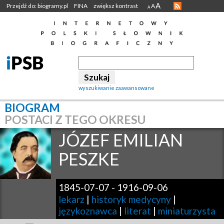
A
Przejdź do: biogramy.pl
FINA
zwiększ kontrast
A
A
wyszukiwanie zaawansowane
BIOGRAM
POSTACI Z TEGO OKRESU
JÓZEF EMILIAN
PESZKE
1845-07-07
-
1916-09-06
lekarz
|
historyk medycyny
|
językoznawca
|
literat
|
miniaturzysta