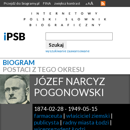
A
Przejdź do: biogramy.pl
FINA
zwiększ kontrast
A
A
wyszukiwanie zaawansowane
BIOGRAM
POSTACI Z TEGO OKRESU
JÓZEF NARCYZ
POGONOWSKI
1874-02-28
-
1949-05-15
farmaceuta
|
właściciel ziemski
|
publicysta
|
radny miasta Łodzi
|
wiceprezydent Łodzi