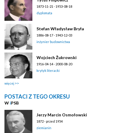
1873-11-21 - 1953-08-18
dyplomata
Stefan Władysław Bryła
1886-08-17 - 1943-12-03
inżynier budownictwa
Wojciech Żukrowski
1916-04-14 - 2000-08-20
krytyk literacki
więcej
POSTACI Z TEGO OKRESU
W
i
PSB
Jerzy Marcin Osmołowski
1872 - przed 1954
ziemianin