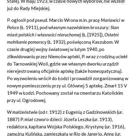
Stałej. W maju 1923, w czasie nowych wyborów, nie wszedł
już do Rady Miejskiej.
P. ogłosił pod pseud. Marcin Wrona m.in. pracę
Mariawici w
Polsce
(Ł. 1911), pod własnym nazwiskiem broszury:
Stan
miast polskich i własności nieruchomej
(Ł. [1925]),
Ostatni
mohikanie pomorscy
(Ł. 1932), poświęconą Kaszubom. W
czasie drugiej wojny światowej w lutym 1940, po
zlikwidowaniu przez Niemców apteki, P. wraz z rodziną uciekł
do Tarnowskiej Woli, gdzie we własnym dworku urządził
nierejestrowaną oficjalnie aptekę (także homeopatyczną).
Po wyzwoleniu wrócił do Łodzi i prowadził zorganizowaną w
nowym pomieszczeniu przy ul. Głównej 5 aptekę. Zmarł 15 V
1949 w Łodzi. Pochowany został na cmentarzu Katolickim
przy ul. Ogrodowej.
W małżeństwie (od r. 1912) z Eugenią z Gadzinowskich (ur.
1887) P. miał czworo dzieci: Józefa Leszka (ur. 1913),
redaktora, kapitana Wojska Polskiego, Krystynę (ur. 1916),
zamężną Kulińską, zamieszkałą w Rio de Janerio, Annę (ur.