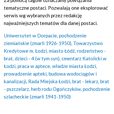
Za pomocą tagów oznaczamy powiązania
tematyczne postaci. Pozwalają one eksplorować
serwis wg wybranych przez redakcję
najważniejszych tematów dla danej postaci.
Uniwersytet w Dorpacie,
pochodzenie
ziemiańskie (zmarli 1926-1950),
Towarzystwo
Kredytowe m. Łodzi,
miasto Łódź,
rodzeństwo -
brat,
dzieci - 4 (w tym syn),
cmentarz Katolicki w
Łodzi,
praca w aptece,
władze miasta Łodzi,
prowadzenie apteki,
budowa wodociągów i
kanalizacji,
Rada Miejska Łodzi,
brat - lekarz,
brat
- pszczelarz,
herb rodu Ogończyków,
pochodzenie
szlacheckie (zmarli 1941-1950)