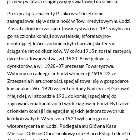
przerwą w latach drugiej wojny światowej) do śmierci.
Poza pracą farmaceuty P., jako właściciel domu,
zaangażował się w działalność w Tow. Kredytowym m. Łodzi.
Został członkiem zarządu Towarzystwa i w r. 1915 wybrano
go na członka komisji obywatelskiej informacyjno-
monitującej, której zadaniem było bardziej skuteczne
ściąganie rat od dłużników. W końcu 1915 r. został zastępcą
dyrektora Towarzystwa, w l. 1920–8 był jednym z
dyrektorów, a w l. 1928–37 prezesem Towarzystwa.
Wybrany na radnego m. Łodzi w kadencji 1919–23 ze
Zrzeszenia Nieruchomości, specjalizował się w gospodarce
komunalnej. W r. 1920 wszedł do Rady Nadzorczej Gazowni
Miejskiej, w listopadzie 1921 do komisji specjalnej do
zaprowadzenia kanalizacji i wodociągów m. Łodzi. Był także
członkiem komisji i delegacji miejskich jednorazowych lub
krótkotrwałych. W styczniu 1923 wybrano go na
wiceprezydenta m. Łodzi. Podlegała mu Główna Kasa
Miejska i Oddział Obrachunkowy oraz Biuro Ksiąg Ludności