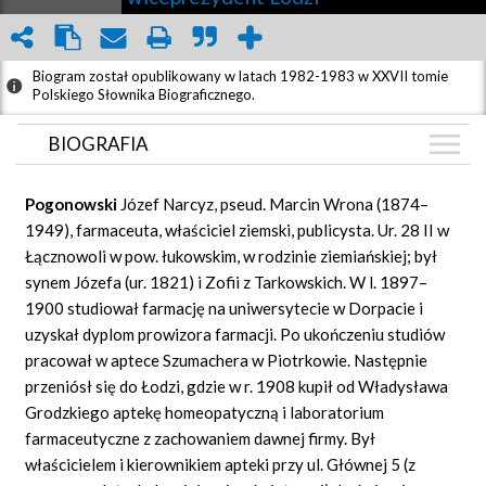
Biogram został opublikowany w latach 1982-1983 w XXVII tomie
Polskiego Słownika Biograficznego.
BIOGRAFIA
BIOGRAFIA
Pogonowski
Józef Narcyz, pseud. Marcin Wrona (1874–
ZDJĘCIA
1949), farmaceuta, właściciel ziemski, publicysta. Ur. 28 II w
(1)
Łącznowoli w pow. łukowskim, w rodzinie ziemiańskiej; był
GRAF POWIĄZAŃ
synem Józefa (ur. 1821) i Zofii z Tarkowskich. W l. 1897–
DYSKUSJA
1900 studiował farmację na uniwersytecie w Dorpacie i
Mapa
uzyskał dyplom prowizora farmacji. Po ukończeniu studiów
pracował w aptece Szumachera w Piotrkowie. Następnie
przeniósł się do Łodzi, gdzie w r. 1908 kupił od Władysława
Grodzkiego aptekę homeopatyczną i laboratorium
farmaceutyczne z zachowaniem dawnej firmy. Był
właścicielem i kierownikiem apteki przy ul. Głównej 5 (z