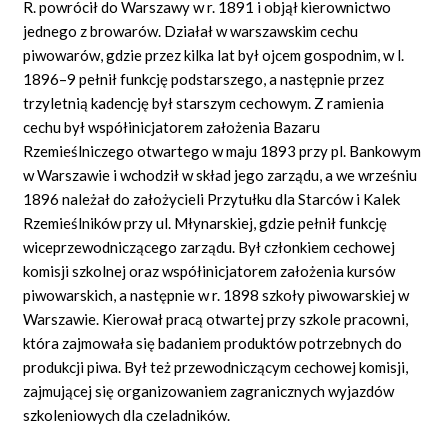
R. powrócił do Warszawy w r. 1891 i objął kierownictwo
jednego z browarów. Działał w warszawskim cechu
piwowarów, gdzie przez kilka lat był ojcem gospodnim, w l.
1896–9 pełnił funkcję podstarszego, a następnie przez
trzyletnią kadencję był starszym cechowym. Z ramienia
cechu był współinicjatorem założenia Bazaru
Rzemieślniczego otwartego w maju 1893 przy pl. Bankowym
w Warszawie i wchodził w skład jego zarządu, a we wrześniu
1896 należał do założycieli Przytułku dla Starców i Kalek
Rzemieślników przy ul. Młynarskiej, gdzie pełnił funkcję
wiceprzewodniczącego zarządu. Był członkiem cechowej
komisji szkolnej oraz współinicjatorem założenia kursów
piwowarskich, a następnie w r. 1898 szkoły piwowarskiej w
Warszawie. Kierował pracą otwartej przy szkole pracowni,
która zajmowała się badaniem produktów potrzebnych do
produkcji piwa. Był też przewodniczącym cechowej komisji,
zajmującej się organizowaniem zagranicznych wyjazdów
szkoleniowych dla czeladników.