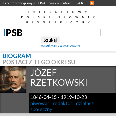
A
Przejdź do: biogramy.pl
FINA
zwiększ kontrast
A
A
wyszukiwanie zaawansowane
BIOGRAM
POSTACI Z TEGO OKRESU
JÓZEF
RZĘTKOWSKI
1846-04-15
-
1919-10-23
piwowar
|
redaktor
|
działacz
społeczny