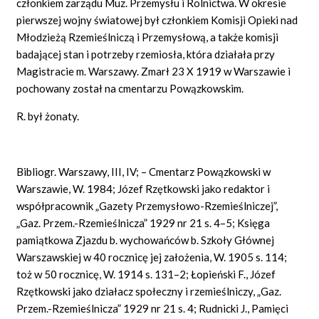
członkiem zarządu Muz. Przemysłu i Rolnictwa. W okresie
pierwszej wojny światowej był członkiem Komisji Opieki nad
Młodzieżą Rzemieślniczą i Przemysłową, a także komisji
badającej stan i potrzeby rzemiosła, która działała przy
Magistracie m. Warszawy. Zmarł 23 X 1919 w Warszawie i
pochowany został na cmentarzu Powązkowskim.
R. był żonaty.
Bibliogr. Warszawy, III, IV; – Cmentarz Powązkowski w
Warszawie, W. 1984; Józef Rzętkowski jako redaktor i
współpracownik „Gazety Przemysłowo-Rzemieślniczej”,
„Gaz. Przem.-Rzemieślnicza” 1929 nr 21 s. 4–5; Księga
pamiątkowa Zjazdu b. wychowańców b. Szkoły Głównej
Warszawskiej w 40 rocznicę jej założenia, W. 1905 s. 114;
toż w 50 rocznicę, W. 1914 s. 131–2; Łopieński F., Józef
Rzętkowski jako działacz społeczny i rzemieślniczy, „Gaz.
Przem.-Rzemieślnicza” 1929 nr 21 s. 4; Rudnicki J., Pamięci