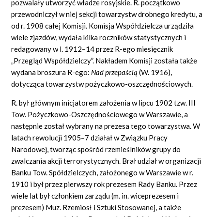
pozwalały utworzyć władze rosyjskie. R. początkowo
przewodniczył w niej sekcji towarzystw drobnego kredytu, a
od r. 1908 całej Komisji. Komisja Współdzielcza urządziła
wiele zjazdów, wydała kilka roczników statystycznych i
redagowany w l. 1912–14 przez R-ego miesięcznik
„Przegląd Współdzielczy”. Nakładem Komisji została także
wydana broszura R-ego:
Nad przepaścią
(W. 1916),
dotycząca towarzystw pożyczkowo-oszczędnościowych.
R. był głównym inicjatorem założenia w lipcu 1902 tzw. III
Tow. Pożyczkowo-Oszczędnościowego w Warszawie, a
następnie został wybrany na prezesa tego towarzystwa. W
latach rewolucji 1905–7 działał w Związku Pracy
Narodowej, tworząc spośród rzemieślników grupy do
zwalczania akcji terrorystycznych. Brał udział w organizacji
Banku Tow. Spółdzielczych, założonego w Warszawie w r.
1910 i był przez pierwszy rok prezesem Rady Banku. Przez
wiele lat był członkiem zarządu
(m.
in. wiceprezesem i
prezesem) Muz. Rzemiosł i Sztuki Stosowanej, a także