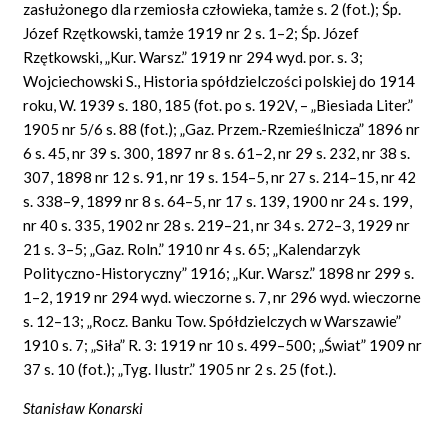
zasłużonego dla rzemiosła człowieka, tamże s. 2 (fot.);
Śp.
Józef Rzętkowski, tamże 1919 nr 2 s. 1–2; Śp. Józef
Rzętkowski, „Kur. Warsz.” 1919 nr 294 wyd. por. s. 3;
Wojciechowski S., Historia spółdzielczości polskiej do 1914
roku, W. 1939 s. 180, 185 (fot. po
s.
192V,
– „Biesiada Liter.”
1905 nr 5/6 s. 88 (fot.); „Gaz. Przem.-Rzemieślnicza” 1896 nr
6
s.
45, nr 39
s.
300, 1897 nr 8 s. 61–2, nr 29
s.
232, nr 38
s.
307, 1898 nr 12 s. 91, nr 19 s. 154–5, nr 27
s.
214–15, nr 42
s. 338–9, 1899 nr 8
s.
64–5, nr 17
s.
139, 1900 nr 24 s. 199,
nr
40 s. 335, 1902 nr 28 s. 219–21, nr 34
s.
272–3, 1929 nr
21 s. 3–5; „Gaz.
Roln.” 1910 nr 4 s. 65; „Kalendarzyk
Polityczno-Historyczny” 1916; „Kur. Warsz.” 1898 nr 299 s.
1–2, 1919 nr 294 wyd. wieczorne s. 7, nr 296 wyd. wieczorne
s. 12–13; „Rocz. Banku Tow. Spółdzielczych w Warszawie”
1910 s. 7; „Siła” R. 3: 1919 nr 10 s. 499–500; „Świat” 1909 nr
37 s. 10 (fot.); „Tyg.
Ilustr.” 1905 nr 2 s. 25
(fot.).
Stanisław Konarski