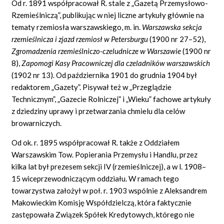
Od r. 1891 współpracował R. stale z „Gazetą Przemysłowo-
Rzemieślniczą”, publikując w niej liczne artykuły głównie na
tematy rzemiosła warszawskiego, m. in.
Warszawska sekcja
rzemieślnicza i zjazd rzemiosł w Petersburgu
(1900 nr 27–52),
Zgromadzenia rzemieślniczo-czeludnicze w Warszawie
(1900 nr
8),
Zapomogi Kasy Pracowniczej dla czeladników warszawskich
(1902 nr 13). Od października 1901 do grudnia 1904 był
redaktorem „Gazety”. Pisywał też w „Przeglądzie
Technicznym”, „Gazecie Rolniczej” i „Wieku” fachowe artykuły
z dziedziny uprawy i przetwarzania chmielu dla celów
browarniczych.
Od ok. r. 1895 współpracował R. także z Oddziałem
Warszawskim Tow. Popierania Przemysłu i Handlu, przez
kilka lat był prezesem sekcji IV (rzemieślniczej), a w l. 1908–
15 wiceprzewodniczącym oddziału. W ramach tego
towarzystwa założył w poł. r. 1903 wspólnie z Aleksandrem
Makowieckim Komisję Współdzielczą, która faktycznie
zastępowała Związek Spółek Kredytowych, którego nie