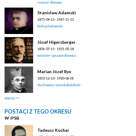
reżyser filmowy
Stanisław Adamski
1875-04-12 - 1967-11-12
biskup katowicki
Józef Higersberger
1856-07-15 - 1921-05-18
minister sprawiedliwości
Marian Józef Ryx
1853-12-10 - 1930-06-01
duchowny rzymskokatolicki
więcej
POSTACI Z TEGO OKRESU
W
i
PSB
Tadeusz Kuchar