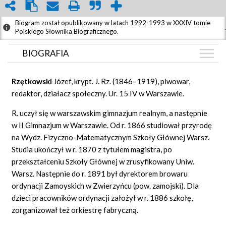
Biogram został opublikowany w latach 1992-1993 w XXXIV tomie
.
Polskiego Słownika Biograficznego.
BIOGRAFIA
BIOGRAFIA
Rzętkowski
Józef, krypt. J. Rz. (1846–1919), piwowar,
ZDJĘCIA
redaktor, działacz społeczny. Ur. 15 IV w Warszawie.
(1)
GRAF POWIĄZAŃ
R. uczył się w warszawskim gimnazjum realnym, a następnie
w II Gimnazjum w Warszawie. Od r. 1866 studiował przyrodę
DYSKUSJA
na Wydz. Fizyczno-Matematycznym Szkoły Głównej Warsz.
Mapa
Studia ukończył w r. 1870 z tytułem magistra, po
przekształceniu Szkoły Głównej w zrusyfikowany Uniw.
Warsz. Następnie do r. 1891 był dyrektorem browaru
ordynacji Zamoyskich w Zwierzyńcu (pow. zamojski). Dla
dzieci pracowników ordynacji założył w r. 1886 szkołę,
zorganizował też orkiestrę fabryczną.