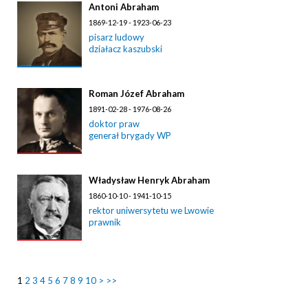
Antoni Abraham
1869-12-19 - 1923-06-23
pisarz ludowy
działacz kaszubski
Roman Józef Abraham
1891-02-28 - 1976-08-26
doktor praw
generał brygady WP
Władysław Henryk Abraham
1860-10-10 - 1941-10-15
rektor uniwersytetu we Lwowie
prawnik
1
2
3
4
5
6
7
8
9
10
>
>>