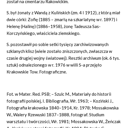
został na cmentarzu Rakowickim.
S. był żonaty z Wandą z Kulińskich (zm. 4 I 1912), z którą miał
dwie córki: Zofię (1885 – zmarłą na szkarlatynę w r. 1897) i
Helenę (Halinę) (1886–1958), żonę Tadeusza Sas-
Korczyńskiego, właściciela ziemskiego.
S. pozostawił po sobie setki tysięcy zarchiwizowanych
szklanych klisz (wiele zostało zniszczonych, zwłaszcza w
czasie drugiej wojny światowej). Resztki archiwum (ok. 6 tys.
sztuk) odnalezionego w r. 1976 w willi S-a przejęło
Krakowskie Tow. Fotograficzne.
Fot. w Mater. Red. PSB; – Szulc M., Materiały do historii
fotografii polskiej, I. Bibliografia, Wr. 1963; – Koziński J.,
Fotografia krakowska 1840–1914, Kr. 1978; Mossakowska
W., Walery Rzewuski 1837–1888, fotograf. Studium
warsztatu i twórczości, Wr. 1981; Mossakowska W., Żeńczak