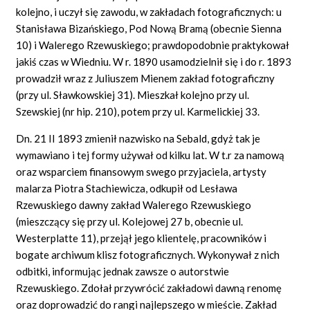
kolejno, i uczył się zawodu, w zakładach fotograficznych: u
Stanisława Bizańskiego, Pod Nową Bramą (obecnie Sienna
10) i Walerego Rzewuskiego; prawdopodobnie praktykował
jakiś czas w Wiedniu. W r. 1890 usamodzielnił się i do r. 1893
prowadził wraz z Juliuszem Mienem zakład fotograficzny
(przy ul. Sławkowskiej 31). Mieszkał kolejno przy ul.
Szewskiej (nr hip. 210), potem przy ul. Karmelickiej 33.
Dn. 21 II 1893 zmienił nazwisko na Sebald, gdyż tak je
wymawiano i tej formy używał od kilku lat. W t.r za namową
oraz wsparciem finansowym swego przyjaciela, artysty
malarza Piotra Stachiewicza, odkupił od Lesława
Rzewuskiego dawny zakład Walerego Rzewuskiego
(mieszczący się przy ul. Kolejowej 27 b, obecnie ul.
Westerplatte 11), przejął jego klientelę, pracowników i
bogate archiwum klisz fotograficznych. Wykonywał z nich
odbitki, informując jednak zawsze o autorstwie
Rzewuskiego. Zdołał przywrócić zakładowi dawną renomę
oraz doprowadzić do rangi najlepszego w mieście. Zakład