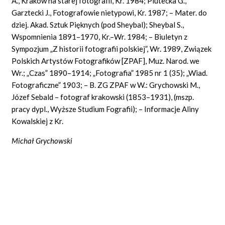
A., Kraków na starej fotografii, Kr. 1984; Plutecka G.,
Garztecki J., Fotografowie nietypowi, Kr. 1987; – Mater. do
dziej. Akad. Sztuk Pięknych (pod Sheybal); Sheybal S.,
Wspomnienia 1891–1970, Kr.–Wr. 1984; – Biuletyn z
Sympozjum „Z historii fotografii polskiej”, Wr. 1989, Związek
Polskich Artystów Fotografików [ZPAF], Muz. Narod. we
Wr.; „Czas” 1890–1914; „Fotografia” 1985 nr 1 (35); „Wiad.
Fotograficzne” 1903; – B. ZG ZPAF w W.: Grychowski M.,
Józef Sebald – fotograf krakowski (1853–1931), (mszp.
pracy dypl., Wyższe Studium Fografii); – Informacje Aliny
Kowalskiej z Kr.
Michał Grychowski