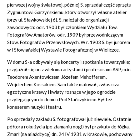
pierwszej wojny światowej, później S. sprzedał część sprzętu
Zygmuntowi Garzyńskiemu, który otworzył własne atelier
(przy ul. Sławkowskiej 6). S. należał do organizacji
zawodowych: od r. 1903 był członkiem Wydziału Tow.
Fotografów Amatorów, od r. 1909 był przewodniczącym
Stow. Fotografów Przemysłowych. W r. 1903 S. był jurorem
w I Słowiańskiej Wystawie Fotograficznej w Wieliczce.
W domu S-a odbywały się koncerty i spotkania towarzyskie;
przyjaźnił się on z wieloma artystami i profesorami ASP, m.in
Teodorem Axentowiczem, Józefem Mehofferem,
Wojciechem Kossakiem. Sam także malował, zwłaszcza
egzotyczne krzewy i kwiaty rosnące w jego ogrodzie
przylegającym do domu «Pod Stańczykiem». Był też
koneserem muzyki i teatru.
Po sprzedaży zakładu S. fotografował już niewiele. Ostatnie
półtora roku życia (po złamaniu nogi) był przykuty do łóżka.
Zmarł (na miażdżycę) dn. 24 IV 1931 w Krakowie, pochowany