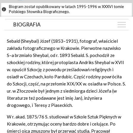
Biogram został opublikowany w latach 1995-1996 w XXXVI tomie
Polskiego Słownika Biograficznego.
BIOGRAFIA
BIOGRAFIA
Sebald (Sheybal) Józef (1853–1931), fotograf, właściciel
ZDJĘCIA
zakładu fotograficznego w Krakowie. Pierwotne nazwisko
(1)
S–a brzmiało Sheybal, od r. 1893 Sebald. S. pochodził ze
GRAF POWIĄZAŃ
szkockiej rodziny, której protoplasta Andriks Sheybal w XVII
DYSKUSJA
w. opuścił Szkocję z powodu prześladowań religijnych i
Mapa
osiadł w Czechach, koło Pardubic. Część rodziny powróciła
do Szkocji, część, na przełomie XIX/XX w. osiadła w Polsce. S.
ur. w Złoczowie był jednym z siedmiorga dzieci Józefa (w
literaturze też podawane jest imię Jan), inżyniera
drogowego, i Teresy z Piaseckich.
W r. akad. 1875/76 S. studiował w Szkole Sztuk Pięknych w
Krakowie, otrzymując oceny bardzo dobre i celujące. Po
śmierci ojca zmuszony był przerwać studia. Pracował