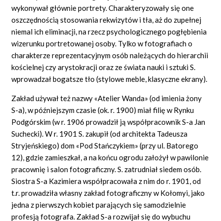
wykonywał głównie portrety. Charakteryzowały się one
oszczędnością stosowania rekwizytów i tła, aż do zupełnej
niemal ich eliminacji, na rzecz psychologicznego pogłębienia
wizerunku portretowanej osoby. Tylko w fotografiach o
charakterze reprezentacyjnym osób należących do hierarchii
kościelnej czy arystokracji oraz ze świata nauki i sztuki S.
wprowadzał bogatsze tło (stylowe meble, klasyczne ekrany).
Zakład używał też nazwy «Atelier Wanda» (od imienia żony
S-a), w późniejszym czasie (ok. r. 1900) miał filię w Rynku
Podgórskim (w r. 1906 prowadził ją współpracownik S-a Jan
Suchecki). W r. 1901 S. zakupił (od architekta Tadeusza
Stryjeńskiego) dom «Pod Stańczykiem» (przy ul. Batorego
12), gdzie zamieszkał, a na końcu ogrodu założył w pawilonie
pracownię i salon fotograficzny. S. zatrudniał siedem osób.
Siostra S-a Kazimiera współpracowała z nim do r. 1901, od
t.r. prowadziła własny zakład fotograficzny w Kołomyi, jako
jedna z pierwszych kobiet parających się samodzielnie
profesją fotografa. Zakład S-a rozwijał się do wybuchu