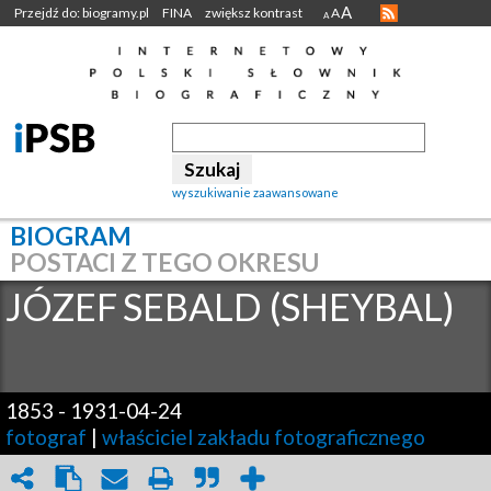
A
Przejdź do: biogramy.pl
FINA
zwiększ kontrast
A
A
wyszukiwanie zaawansowane
BIOGRAM
POSTACI Z TEGO OKRESU
JÓZEF
SEBALD (SHEYBAL)
1853
-
1931-04-24
fotograf
|
właściciel zakładu fotograficznego