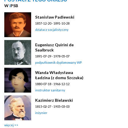
W
i
PSB
Stanisław Padlewski
1857-12-20 - 1891-10-28
działacz socjalistyczny
Eugeniusz Quirini de
Saalbruck
1891-07-29 - 1978-05-07
podpułkownik dyplomowany WP
Wanda Władysława
Ładzina (z domu Szczuka)
1880-07-18 - 1966-12-12
instruktor sanitarny
Kazimierz Bielawski
1815-02-27 - 1905-03-03
inżynier
więcej