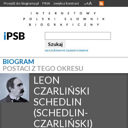
A
Przejdź do: biogramy.pl
FINA
zwiększ kontrast
A
A
wyszukiwanie zaawansowane
BIOGRAM
POSTACI Z TEGO OKRESU
LEON
CZARLIŃSKI
SCHEDLIN
(SCHEDLIN-
CZARLIŃSKI)