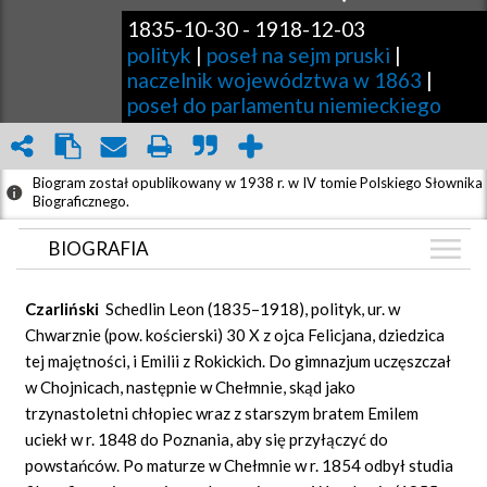
1835-10-30
-
1918-12-03
polityk
|
poseł na sejm pruski
|
naczelnik województwa w 1863
|
poseł do parlamentu niemieckiego
Biogram został opublikowany w 1938 r. w IV tomie Polskiego Słownika
Biograficznego.
BIOGRAFIA
BIOGRAFIA
Czarliński
Schedlin Leon (1835–1918), polityk, ur. w
GRAF POWIĄZAŃ
Chwarznie (pow. kościerski) 30 X z ojca Felicjana, dziedzica
tej majętności, i Emilii z Rokickich. Do gimnazjum uczęszczał
DYSKUSJA
w Chojnicach, następnie w Chełmnie, skąd jako
Mapa
trzynastoletni chłopiec wraz z starszym bratem Emilem
uciekł w r. 1848 do Poznania, aby się przyłączyć do
powstańców. Po maturze w Chełmnie w r. 1854 odbył studia