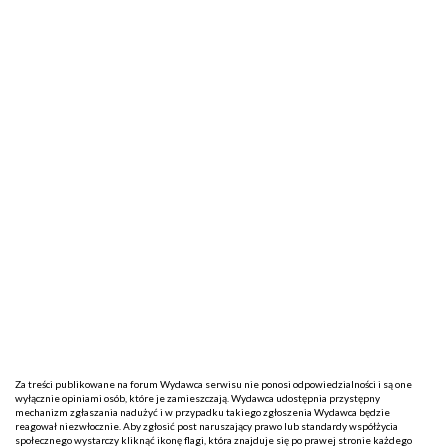
Za treści publikowane na forum Wydawca serwisu nie ponosi odpowiedzialności i są one
wyłącznie opiniami osób, które je zamieszczają. Wydawca udostępnia przystępny
mechanizm zgłaszania nadużyć i w przypadku takiego zgłoszenia Wydawca będzie
reagował niezwłocznie. Aby zgłosić post naruszający prawo lub standardy współżycia
społecznego wystarczy kliknąć ikonę flagi, która znajduje się po prawej stronie każdego