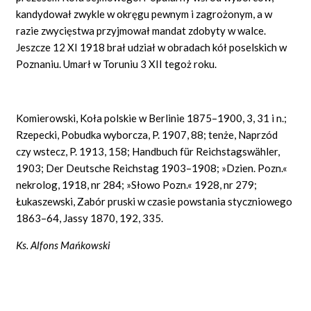
kandydował zwykle w okręgu pewnym i zagrożonym, a w
razie zwycięstwa przyjmował mandat zdobyty w walce.
Jeszcze 12 XI 1918 brał udział w obradach kół poselskich w
Poznaniu. Umarł w Toruniu 3 XII tegoż roku.
Komierowski, Koła polskie w Berlinie 1875–1900, 3, 31 i n.;
Rzepecki, Pobudka wyborcza, P. 1907, 88; tenże, Naprzód
czy wstecz, P. 1913, 158; Handbuch für Reichstagswähler,
1903; Der Deutsche Reichstag 1903–1908; »Dzien. Pozn.«
nekrolog, 1918, nr 284; »Słowo Pozn.« 1928, nr 279;
Łukaszewski, Zabór pruski w czasie powstania styczniowego
1863–64, Jassy 1870, 192, 335.
Ks. Alfons Mańkowski