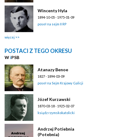
Wincenty Hyla
1894-10-05 - 1975-01-09
poseł na sejm II RP
więcej
POSTACI Z TEGO OKRESU
W
i
PSB
Atanazy Benoe
1827 - 1894-03-09
poseł na Sejm Krajowy Galicji
Józef Kurzawski
1870-03-18 - 1925-02-07
ksiądz rzymskokatolicki
Andrzej Potiebnia
(Potebnia)