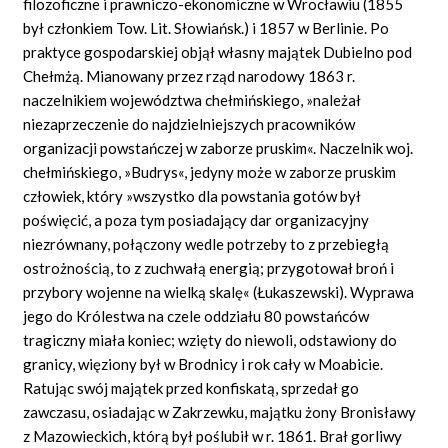
filozoficzne i prawniczo-ekonomiczne w Wrocławiu (1855
był członkiem Tow. Lit. Słowiańsk.) i 1857 w Berlinie. Po
praktyce gospodarskiej objął własny majątek Dubielno pod
Chełmżą. Mianowany przez rząd narodowy 1863 r.
naczelnikiem województwa chełmińskiego, »należał
niezaprzeczenie do najdzielniejszych pracowników
organizacji powstańczej w zaborze pruskim«. Naczelnik woj.
chełmińskiego, »Budrys«, jedyny może w zaborze pruskim
człowiek, który »wszystko dla powstania gotów był
poświęcić, a poza tym posiadający dar organizacyjny
niezrównany, połączony wedle potrzeby to z przebiegłą
ostrożnością, to z zuchwałą energią; przygotował broń i
przybory wojenne na wielką skalę« (Łukaszewski). Wyprawa
jego do Królestwa na czele oddziału 80 powstańców
tragiczny miała koniec; wzięty do niewoli, odstawiony do
granicy, więziony był w Brodnicy i rok cały w Moabicie.
Ratując swój majątek przed konfiskatą, sprzedał go
zawczasu, osiadając w Zakrzewku, majątku żony Bronisławy
z Mazowieckich, którą był poślubił w r. 1861. Brał gorliwy