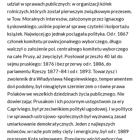
udział w sprawach publicznych: w organizacji kółek
rolniczych, których został pierwszym związkowym prezesem,
w Tow. Moralnych Interesów, założonym przez Ignacego
Łyskowskiego, usilnie popierał sprawę czytelni i kolportażu
książek. Najwięcej go jednak pociągała polityka. Od r. 1867
członek komitetu prowincjonalnego wyborczego, długo
walczył o założenie pol. centralnego komitetu wyborczego
na całe Prusy, aż zwyciężył. Posłował przeszło 40 lat do
sejmu pruskiego: 1876 i bez przerwy od r. 1886, do
parlamentu Rzeszy 1877–84 i od r. 1893. Towarzysz i
zwolennik dra Władysława Niegolewskiego, temperamentem
doń podobny, był nieugiętym szermierzem o równe prawa
Polaków we wszelkich dziedzinach życia publicznego. Nie
dowierzając Prusakom i ich pozornym ustępstwom za ery
Capriviego, był przeciwnikiem polityki ugodowej. I w polityce
i w sprawach ustrojowo-społecznych był wyznawcą zasad
umiarkowanie demokratycznych. Jeden z najlepszych
mówców, w razie potrzeby cięty i energiczny, był od r. 1889
prezesem Koła sejmowego. Popularny wśród wyborców,