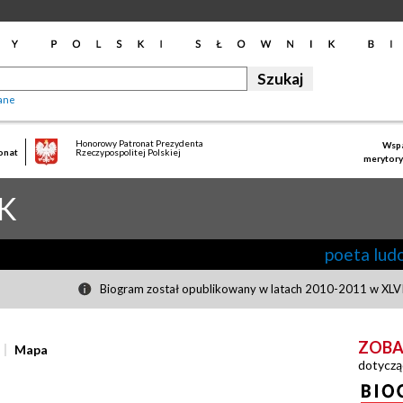
ane
Honorowy Patronat Prezydenta
Wspa
onat
Rzeczypospolitej Polskiej
merytory
K
poeta lud
Biogram został opublikowany w latach 2010-2011 w XLVII
ZOBA
Mapa
dotyczą