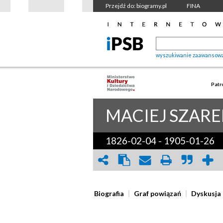
Przejdź do: biogramy.pl
FINA
wyszukiwanie zaawansow
Patr
MACIEJ
SZARE
1826-02-04
-
1905-01-26
Biografia
Graf powiązań
Dyskusja