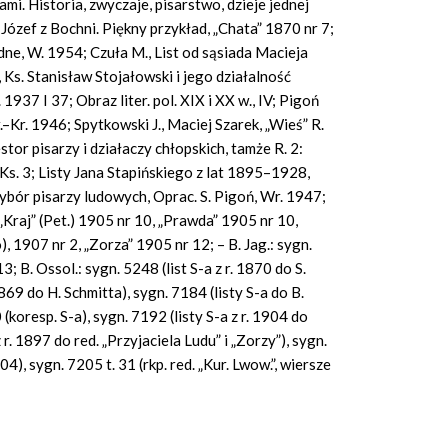
mi. Historia, zwyczaje, pisarstwo, dzieje jednej
 Józef z Bochni. Piękny przykład, „Chata” 1870 nr 7;
dne, W. 1954; Czuła M., List od sąsiada Macieja
, Ks. Stanisław Stojałowski i jego działalność
37 I 37; Obraz liter. pol. XIX i XX w., IV; Pigoń
.–Kr. 1946; Spytkowski J., Maciej Szarek, „Wieś” R.
stor pisarzy i działaczy chłopskich, tamże R. 2:
 Ks. 3; Listy Jana Stapińskiego z lat 1895–1928,
; Wybór pisarzy ludowych, Oprac. S. Pigoń, Wr. 1947;
Kraj” (Pet.) 1905 nr 10, „Prawda” 1905 nr 10,
), 1907 nr 2, „Zorza” 1905 nr 12; – B. Jag.: sygn.
; B. Ossol.: sygn. 5248 (list S-a z r. 1870 do S.
869 do H. Schmitta), sygn. 7184 (listy S-a do B.
koresp. S-a), sygn. 7192 (listy S-a z r. 1904 do
z r. 1897 do red. „Przyjaciela Ludu” i „Zorzy”), sygn.
4), sygn. 7205 t. 31 (rkp. red. „Kur. Lwow.”, wiersze