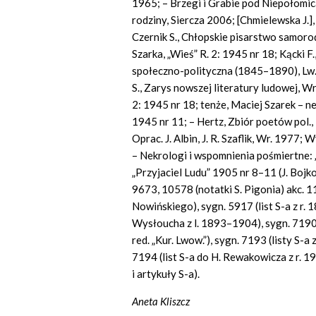
1965; – Brzegi i Grabie pod Niepołomica
rodziny, Siercza 2006; [Chmielewska J.],
Czernik S., Chłopskie pisarstwo samoro
Szarka, „Wieś” R. 2: 1945 nr 18; Kącki F.
społeczno-polityczna (1845–1890), Lw. 19
S., Zarys nowszej literatury ludowej, Wr
2: 1945 nr 18; tenże, Maciej Szarek – ne
1945 nr 11; – Hertz, Zbiór poetów pol.,
Oprac. J. Albin, J. R. Szaflik, Wr. 1977
– Nekrologi i wspomnienia pośmiertne: „
„Przyjaciel Ludu” 1905 nr 8–11 (J. Bojko
9673, 10578 (notatki S. Pigonia) akc. 113
Nowińskiego), sygn. 5917 (list S-a z r. 1
Wysłoucha z l. 1893–1904), sygn. 7190 (
red. „Kur. Lwow.”), sygn. 7193 (listy S-a 
7194 (list S-a do H. Rewakowicza z r. 190
i artykuły S-a).
Aneta Kliszcz