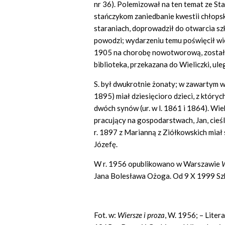
nr 36). Polemizował na ten temat ze S
stańczykom zaniedbanie kwestii chłopski
staraniach, doprowadził do otwarcia sz
powodzi; wydarzeniu temu poświęcił w
1905 na chorobę nowotworową, został
biblioteka, przekazana do Wieliczki, ule
S. był dwukrotnie żonaty; w zawartym w
1895) miał dziesięcioro dzieci, z któryc
dwóch synów (ur. w l. 1861 i 1864). Wie
pracujący na gospodarstwach, Jan, cieś
r. 1897 z Marianną z Ziółkowskich miał s
Józefę.
W r. 1956 opublikowano w Warszawie
W
Jana Bolesława Ożoga. Od 9 X 1999 Szk
Fot. w:
Wiersze i proza
, W. 1956; – Litera