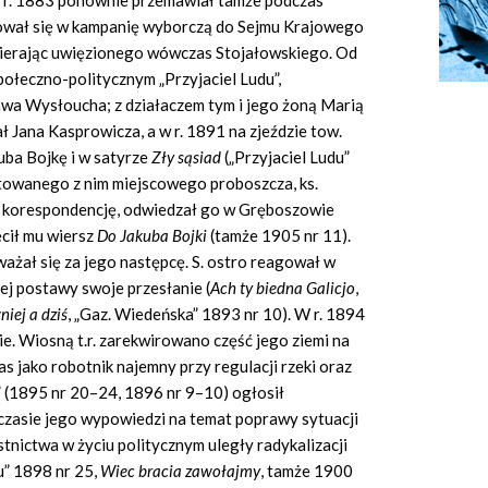
W r. 1883 ponownie przemawiał tamże podczas
żował się w kampanię wyborczą do Sejmu Krajowego
ierając uwięzionego wówczas Stojałowskiego. Od
ołeczno-politycznym „Przyjaciel Ludu”,
a Wysłoucha; z działaczem tym i jego żoną Marią
 Jana Kasprowicza, a w r. 1891 na zjeździe tow.
uba Bojkę i w satyrze
Z
ł
y s
ą
siad
(„Przyjaciel Ludu”
towanego z nim miejscowego proboszcza, ks.
 korespondencję, odwiedzał go w Gręboszowie
cił mu wiersz
Do Jakuba Bojki
(tamże 1905 nr 11).
żał się za jego następcę. S. ostro reagował w
ej postawy swoje przesłanie (
Ach ty biedna Galicjo
,
iej a dzi
ś
, „Gaz. Wiedeńska” 1893 nr 10). W r. 1894
. Wiosną t.r. zarekwirowano część jego ziemi na
 jako robotnik najemny przy regulacji rzeki oraz
 (1895 nr 20–24, 1896 nr 9–10) ogłosił
czasie jego wypowiedzi na temat poprawy sytuacji
tnictwa w życiu politycznym uległy radykalizacji
du” 1898 nr 25,
Wiec bracia zawo
ł
ajmy
, tamże 1900