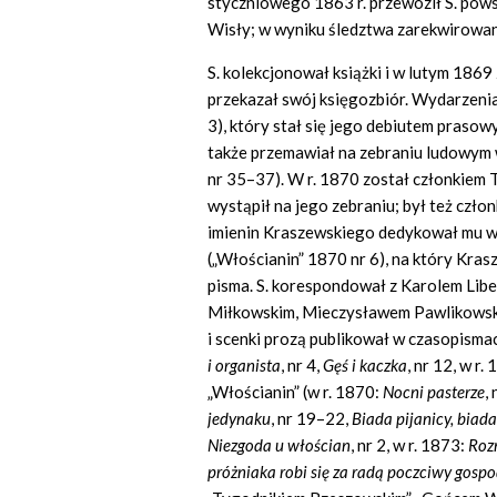
styczniowego 1863 r. przewoził S. pows
Wisły; w wyniku śledztwa zarekwirowan
S. kolekcjonował książki i w lutym 1869
przekazał swój księgozbiór. Wydarzenia 
3), który stał się jego debiutem prasowy
także przemawiał na zebraniu ludowym w
nr 35–37). W r. 1870 został członkiem To
wystąpił na jego zebraniu; był też cz
imienin Kraszewskiego dedykował mu w
(„Włościanin” 1870 nr 6), na który Kr
pisma. S. korespondował z Karolem Li
Miłkowskim, Mieczysławem Pawlikowski
i scenki prozą publikował w czasopismac
i organista
, nr 4,
G
ęś
i kaczka
, nr 12, w r.
„Włościanin” (w r. 1870:
Nocni pasterze
,
jedynaku
, nr 19–22,
Biada pijanicy, biada
Niezgoda u w
ł
o
ś
cian
, nr 2, w r. 1873:
Roz
pr
óż
niaka robi si
ę
za rad
ą
poczciwy gospo