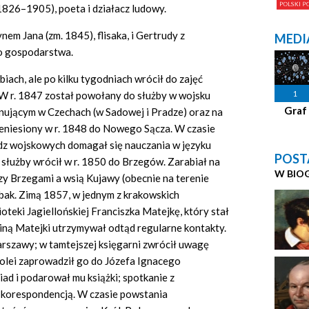
1826–1905), poeta i działacz ludowy.
ynem Jana (zm. 1845), flisaka, i Gertrudy z
MEDI
o gospodarstwa.
abiach, ale po kilku tygodniach wrócił do zajęć
1
 W r. 1847 został powołany do służby w wojsku
Graf
jonującym w Czechach (w Sadowej i Pradze) oraz na
eniesiony w r. 1848 do Nowego Sącza. W czasie
ładz wojskowych domagał się nauczania w języku
POST
 służby wrócił w r. 1850 do Brzegów. Zarabiał na
W BIO
zy Brzegami a wsią Kujawy (obecnie na terenie
ybak. Zimą 1857, w jednym z krakowskich
teki Jagiellońskiej Franciszka Matejkę, który stał
dziną Matejki utrzymywał odtąd regularne kontakty.
arszawy; w tamtejszej księgarni zwrócił uwagę
olei zaprowadził go do Józefa Ignacego
iad i podarował mu książki; spotkanie z
korespondencją. W czasie powstania