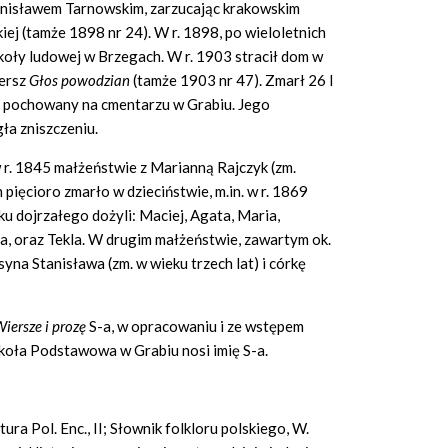
tanisławem Tarnowskim, zarzucając krakowskim
ej (tamże 1898 nr 24). W r. 1898, po wieloletnich
koły ludowej w Brzegach. W r. 1903 stracił dom w
iersz
G
ł
os powodzian
(tamże 1903 nr 47). Zmarł 26 I
 pochowany na cmentarzu w Grabiu. Jego
gła zniszczeniu.
 r. 1845 małżeństwie z Marianną Rajczyk (zm.
h pięcioro zmarło w dzieciństwie, m.in. w r. 1869
ku dojrzałego dożyli: Maciej, Agata, Maria,
la, oraz Tekla. W drugim małżeństwie, zawartym ok.
yna Stanisława (zm. w wieku trzech lat) i córkę
iersze i proz
ę
S-a, w opracowaniu i ze wstępem
oła Podstawowa w Grabiu nosi imię S-a.
tura Pol. Enc., II; Słownik folkloru polskiego, W.