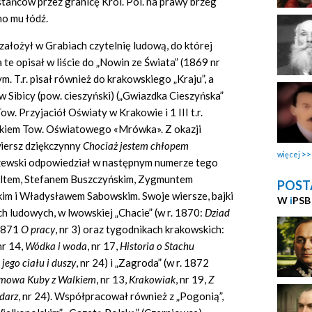
tańców przez granicę Król. Pol. na prawy brzeg
o mu łódź.
 założył w Grabiach czytelnię ludową, do której
te opisał w liście do „Nowin ze Świata” (1869 nr
m. T.r. pisał również do krakowskiego „Kraju”, a
 Sibicy (pow. cieszyński) („Gwiazdka Cieszyńska”
w. Przyjaciół Oświaty w Krakowie i 1 III t.r.
łonkiem Tow. Oświatowego «Mrówka». Z okazji
iersz dziękczynny
Chocia
ż
jestem ch
ł
opem
więcej
aszewski odpowiedział w następnym numerze tego
beltem, Stefanem Buszczyńskim, Zygmuntem
POST
m i Władysławem Sabowskim. Swoje wiersze, bajki
W
i
PSB
h ludowych, w lwowskiej „Chacie” (w r. 1870:
Dziad
 1871
O pracy
, nr 3) oraz tygodnikach krakowskich:
 nr 14,
W
ó
dka i woda
, nr 17,
Historia o Stachu
 jego cia
ł
u i duszy
, nr 24) i „Zagroda” (w r. 1872
mowa Kuby z Walkiem
, nr 13,
Krakowiak
, nr 19,
Z
darz
, nr 24). Współpracował również z „Pogonią”,