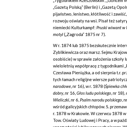
„Tygodnikiem Rzeszowskim”, „Gońcem Wi
„Gazetą Polską” (Berlin) i „Gazetą Op
pijaństwo, lenistwo, kłótliwość i zawiś
rozwoju oświaty na wsi. Pisał też saty
niemiecki Kulturkampf:
Pruski wiwant w
motyl
(„Zagroda” 1875 nr 7).
W r. 1874 lub 1875 bezskutecznie inte
Zyblikiewicza oraz marsz. Sejmu Krajo
osobiście) w sprawie założenia szkoły 
wieloletnią współpracę z tygodnikami „
Czesława Pieniążka, a od sierpnia t.r. 
tych łamach religijne wiersze patriotycz
narodowe
, nr 16), w r. 1878 (
Ś
piewka ch
ł
dobry
, nr 16,
G
ł
os ludu polskiego
, nr 18),
Wieliczki
, nr 6,
Psalm narodu polskiego
, 
wśród galicyjskich chłopów. S. przemawi
r. 1878 w Krakowie. W czerwcu 1878 w 
Tow. Oświaty Ludowej i Pracy, a w paździ