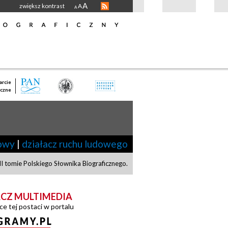
A
zwiększ kontrast
A
A
rcie
czne
owy
|
działacz ruchu ludowego
 tomie Polskiego Słownika Biograficznego.
CZ MULTIMEDIA
ce tej postaci w portalu