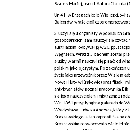
Szarek
Maciej, pseud. Antoni Choinka (
Ur. 4 II w Brzegach koło Wieliczki, był s
Balcerów, właścicieli czteromorgoweg
S. uczył się u organisty w pobliskich Gr
gospodarskich; sam nauczył się czytać.
austriackim; odbywał ją w 20. pp, stac
Węgrzech. Wraz z 5. baonem został prz
służby w armii nauczył się pisać; od w
polskim jako ojczystym. Po zakończeniu
życie jako przewoźnik przez Wisłę międ
Nowej Huty w Krakowie) oraz flisak i r
antykwariatów, poznał pracownika Biblio
się jego nauczycielem i mistrzem; z ro
W r. 1861 przypłynął na galarach do W
Władysława Ludwika Anczyca, który z k
Kraszewskiego, a ten zaprosił S-a na ob
Kraszewskim zaowocowało wieloletnią 