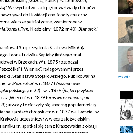
elkopolskim”, „Gazetą Polską” (Czerniowce),
olską”. W swych utworach piętnował wady chłopów:
ć, nawoływał do likwidacji analfabetyzmu oraz
ryczne wiersze patriotyczne, wymierzone w
 Malborgu
(„Tyg. Niedzielny” 1872 nr 40),
Bismarck i
rweniował S. u prezydenta Krakowa Mikołaja
wego Leona Ludwika Sapiehy (którego znał
ludowej w Brzegach. W r. 1875 rozpoczął
Pszczółka” i „Wieniec”, redagowanymi przez
przez ks. Stanisława Stojałowskiego. Publikował na
więcej
ne: w „Pszczółce” w r. 1877 (
Wspomnienie
opka polskiego
, nr 22) i w r. 1879 (
Bajka i przyk
ł
ad
 oraz „Wieńcu” w r. 1879 (
G
ł
os w
ł
o
ś
cianina spod
nr 8); utwory te cieszyły się znaczną popularnością
ał na zjazdach chłopskich: w r. 1877 we Lwowie i w
Krakowie uczestniczył w wiecu założycielskim
erniku r.n. spotkał się tam z Kraszewskim z okazji