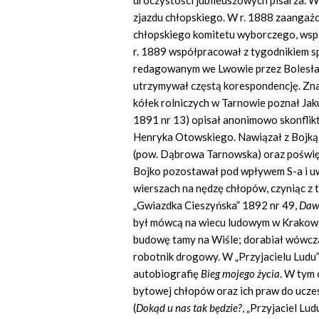
uroczystości jubileuszowych pisarza. 
zjazdu chłopskiego. W r. 1888 zaanga
chłopskiego komitetu wyborczego, wsp
r. 1889 współpracował z tygodnikiem sp
redagowanym we Lwowie przez Bolesław
utrzymywał częstą korespondencję. Znał
kółek rolniczych w Tarnowie poznał Jak
1891 nr 13) opisał anonimowo skonflik
Henryka Otowskiego. Nawiązał z Bojką
(pow. Dąbrowa Tarnowska) oraz poświę
Bojko pozostawał pod wpływem S-a i uwa
wierszach na nędzę chłopów, czyniąc z t
„Gwiazdka Cieszyńska” 1892 nr 49,
Dawn
był mówcą na wiecu ludowym w Krakowie
budowę tamy na Wiśle; dorabiał wówczas
robotnik drogowy. W „Przyjacielu Ludu”
autobiografię
Bieg mojego
ż
ycia
. W tym 
bytowej chłopów oraz ich praw do uczes
(
Dok
ą
d u nas tak b
ę
dzie?
, „Przyjaciel Lu