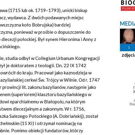
iawa (1715 lub ok. 1719–1793), unicki biskup
umacz, wydawca. Z dwóch podawanych miejsc
MEDI
wszczyzna koło Bobrujska) bardziej
yzna, ponieważ w prośbie o dopuszczenie do
 diecezji połockiej. Był synem Hieronima i Anny z
cińskiego.
1
zdjęci
nie, studia odbył w Collegium Urbanum Kongregacji
ł je doktoratem z teologii. Dn. 22 IX 1742
 powrócił do kraju. Pracował jako kaznodzieja w
zyliańskiej cerkwi Św. Trójcy w Wilnie. Od r. 1747
prowincji lit. zakonu bazylianów, następnie jako
umenem (superiorem) klasztoru bazyliańskiego w
dowi eparchialnemu w Białopolu, na którym
twem diecezjalnym a zakonnym. W r. 1756,
szka Salezego Potockiego (A. Dobriańskij), został
hełmskim (15 XI) i otrzymał nominację na
bnie. Pomimo obiekcji fundatorów, którzy