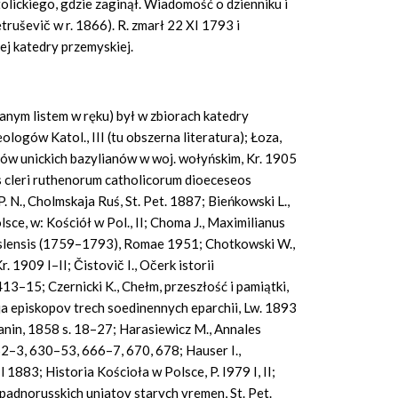
lickiego, gdzie zaginął. Wiadomość o dzienniku i
truševič w r. 1866). R. zmarł 22 XI 1793 i
j katedry przemyskiej.
anym listem w ręku) był w zbiorach katedry
ologów Katol., III (tu obszerna literatura); Łoza,
rów unickich bazylianów w woj. wołyńskim, Kr. 1905
is cleri ruthenorum catholicorum dioeceseos
. N., Cholmskaja Ruś, St. Pet. 1887; Bieńkowski L.,
e, w: Kościół w Pol., II; Choma J., Maximilianus
yslensis (1759–1793), Romae 1951; Chotkowski W.,
. 1909 I–II; Čistovič I., Očerk istorii
413–15; Czernicki K., Chełm, przeszłość i pamiątki,
ija episkopov trech soedinennych eparchii, Lw. 1893
’anin, 1858 s. 18–27; Harasiewicz M., Annales
52–3, 630–53, 666–7, 670, 678; Hauser I.,
883; Historia Kościoła w Polsce, P. I979 I, II;
apadnorusskich uniatov starych vremen, St. Pet.