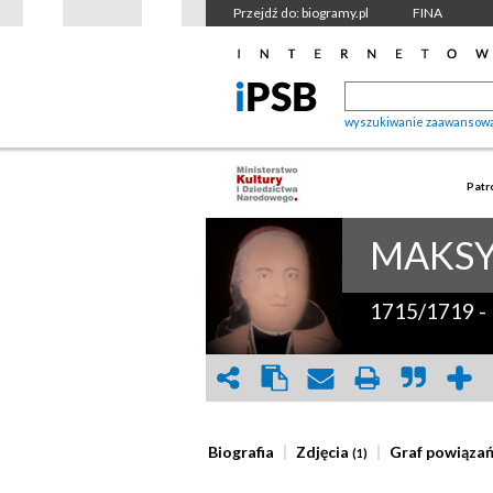
Przejdź do: biogramy.pl
FINA
wyszukiwanie zaawansow
Patr
MAKSY
1715/1719
-
Biografia
Zdjęcia
Graf powiąza
(1)