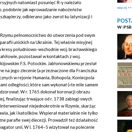
ersyjnych natomiast posunięć R-y należało
więcej
o, podobnie jak wprowadzanie nabożeństw
kaplerzy, odbierano jako zwrot ku latynizacji i
POST
W
i
PSB
 z Rzymu pełnomocnictwo do utworzenia pod swym
rafii unickich na Ukrainie. Tej właśnie misyjnej
na kresy południowo-wschodnie woj. bracławskiego
rahiłowie, pozostawał w kontaktach z woj.
ijowskim F.S. Potockim. Jabłonowskiemu przesłał
ne na jego zlecenie (a przeznaczone dla Franciszka
cznych w rejonie Humania, Bohopola, Koniecpola
rami odległości, które sam wykonał («te mile samem
adzorował. W r. 1765 dokonał koronacji obrazu
j, finalizując trwające od r. 1738 zabiegi swych
 interweniował niejednokrotnie w Rzymie, skarżąc
ia, jak i katolików. Wspierał materialnie nie tylko
czne parafie swej diecezji. Prowadził też działalność
pagator unii. W l. 1764–5 wizytował na polecenie