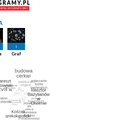
A
1
a
Graf