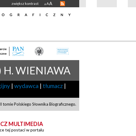
A
zwiększ kontrast
A
A
rcie
czne
) H. WIENIAWA
gijny
|
wydawca
|
tłumacz
|
 tomie Polskiego Słownika Biograficznego.
CZ MULTIMEDIA
ce tej postaci w portalu