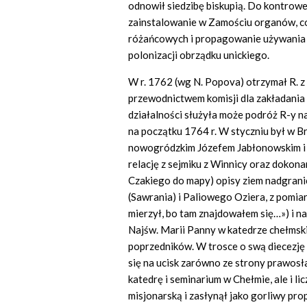
odnowił siedzibę biskupią. Do kontrow
zainstalowanie w Zamościu organów, c
różańcowych i propagowanie używania sz
polonizacji obrządku unickiego.
W r. 1762 (wg N. Popova) otrzymał R.
przewodnictwem komisji dla zakładania pa
działalności służyła może podróż R-y 
na początku 1764 r. W styczniu był w B
nowogródzkim Józefem Jabłonowskim i k
relację z sejmiku z Winnicy oraz dokona
Czakiego do mapy) opisy ziem nadgrani
(Sawrania) i Paliowego Oziera, z pomia
mierzył, bo tam znajdowałem się…») i n
Najśw. Marii Panny w katedrze chełmskie
poprzedników. W trosce o swą diecezję
się na ucisk zarówno ze strony prawosław
katedrę i seminarium w Chełmie, ale i li
misjonarską i zasłynął jako gorliwy pro