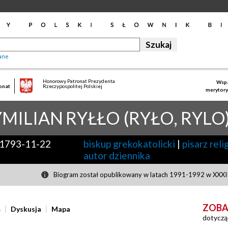
ane
Honorowy Patronat Prezydenta
Wspa
onat
Rzeczypospolitej Polskiej
merytory
MILIAN
RYŁŁO (RYŁO, RYLO
1793-11-22
biskup grekokatolicki
|
pisarz reli
autor dziennika
Biogram został opublikowany w latach 1991-1992 w XXXIII
ZOBA
ń
Dyskusja
Mapa
dotyczą