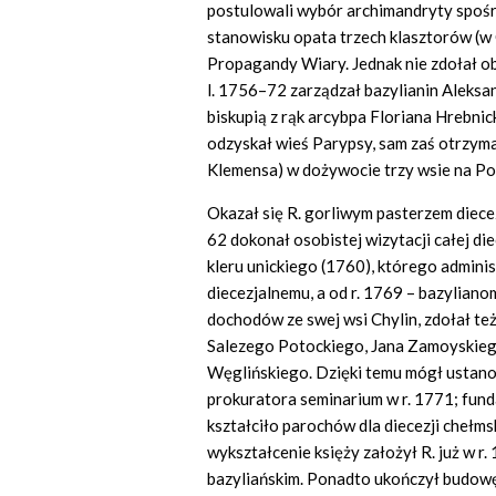
postulowali wybór archimandryty spośr
stanowisku opata trzech klasztorów (w
Propagandy Wiary. Jednak nie zdołał obj
l. 1756–72 zarządzał bazylianin Aleksa
biskupią z rąk arcybpa Floriana Hrebn
odzyskał wieś Parypsy, sam zaś otrzy
Klemensa) w dożywocie trzy wsie na Po
Okazał się R. gorliwym pasterzem diecez
62 dokonał osobistej wizytacji całej die
kleru unickiego (1760), którego admini
diecezjalnemu, a od r. 1769 – bazylian
dochodów ze swej wsi Chylin, zdołał te
Salezego Potockiego, Jana Zamoyskie
Węglińskiego. Dzięki temu mógł ustanow
prokuratora seminarium w r. 1771; fund
kształciło parochów dla diecezji chełmsk
wykształcenie księży założył R. już w r
bazyliańskim. Ponadto ukończył budowę