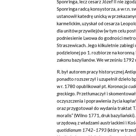
Sponringa, lecz cesarz Józef
II nie zgod
Sponringa radcą konsystorza, a w r.n. 
ustanowił katedrę unicką w przekazany
karmelickim, uzyskał od cesarza Leopol
dla unitów przywilejów (w tym celu pos
podniesienie Lwowa do godności metrop
Straszewicach. Jego kilkuletnie zabiegi
podzielonej po 1. rozbiorze na koronną i
zakonu bazylianów. We wrześniu 1792 ur
R. był autorem pracy historycznej
Antiq
ponadto rozszerzył i uzupełnił dzieło bp
w r. 1780 opublikował pt.
Koronacja cud
greckiego.
Przetłumaczył i skomentował 
oczyszczenia i poprawienia życia kapła
oraz przygotował do wydania traktat T.
moralis” (Wilno 1771, druk bazyliański)
urzędową z władzami austriackimi i Koś
quoti
dianum 1742–1793
(który w trze