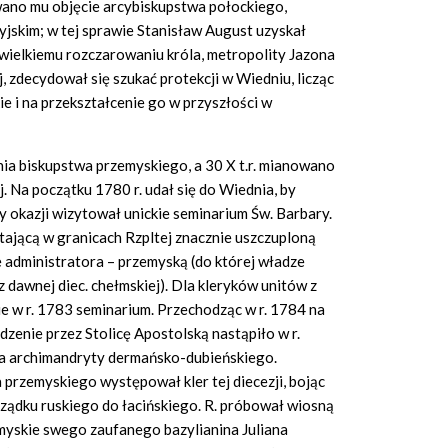
ano mu objęcie arcybiskupstwa połockiego,
jskim; w tej sprawie Stanisław August uzyskał
u wielkiemu rozczarowaniu króla, metropolity Jazona
 zdecydował się szukać protekcji w Wiedniu, licząc
 i na przekształcenie go w przyszłości w
nia biskupstwa przemyskiego, a 30 X t.r. mianowano
. Na początku 1780 r. udał się do Wiednia, by
 okazji wizytował unickie seminarium Św. Barbary.
stającą w granicach Rzpltej znacznie uszczuploną
e administratora – przemyską (do której władze
 dawnej diec. chełmskiej). Dla kleryków unitów z
ie w r. 1783 seminarium. Przechodząc w r. 1784 na
dzenie przez Stolicę Apostolską nastąpiło w r.
ka archimandryty dermańsko-dubieńskiego.
 przemyskiego występował kler tej diecezji, bojąc
obrządku ruskiego do łacińskiego. R. próbował wiosną
skie swego zaufanego bazylianina Juliana