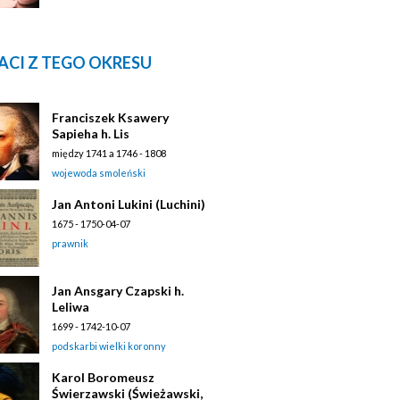
ACI Z TEGO OKRESU
Franciszek Ksawery
Sapieha h. Lis
między 1741 a 1746 - 1808
wojewoda smoleński
Jan Antoni Lukini (Luchini)
1675 - 1750-04-07
prawnik
Jan Ansgary Czapski h.
Leliwa
1699 - 1742-10-07
podskarbi wielki koronny
Karol Boromeusz
Świerzawski (Świeżawski,