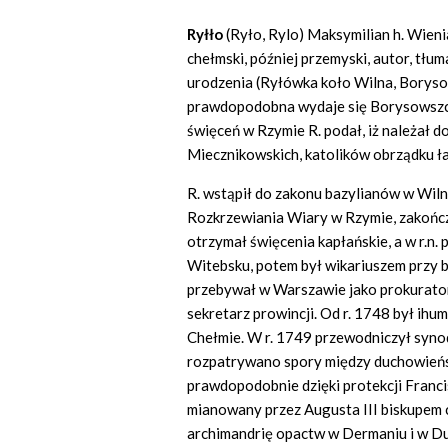
Ryłło
(Ryło, Rylo) Maksymilian h. Wien
chełmski, później przemyski, autor, tł
urodzenia (Ryłówka koło Wilna, Boryso
prawdopodobna wydaje się Borysowszcz
święceń w Rzymie R. podał, iż należał do
Miecznikowskich, katolików obrządku ła
R. wstąpił do zakonu bazylianów w Wil
Rozkrzewiania Wiary w Rzymie, zakończy
otrzymał święcenia kapłańskie, a w r.n.
Witebsku, potem był wikariuszem przy ba
przebywał w Warszawie jako prokurator 
sekretarz prowincji. Od r. 1748 był ih
Chełmie. W r. 1749 przewodniczył syno
rozpatrywano spory między duchowieńs
prawdopodobnie dzięki protekcji Franci
mianowany przez Augusta III biskupem c
archimandrię opactw w Dermaniu i w Du