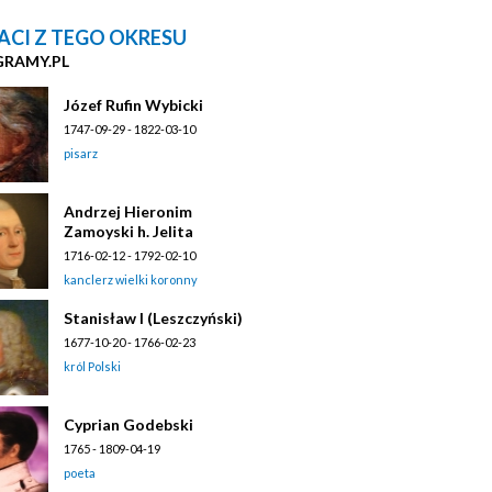
ACI Z TEGO OKRESU
GRAMY.PL
Józef Rufin Wybicki
1747-09-29 - 1822-03-10
pisarz
Andrzej Hieronim
Zamoyski h. Jelita
1716-02-12 - 1792-02-10
kanclerz wielki koronny
Stanisław I (Leszczyński)
1677-10-20 - 1766-02-23
król Polski
Cyprian Godebski
1765 - 1809-04-19
poeta