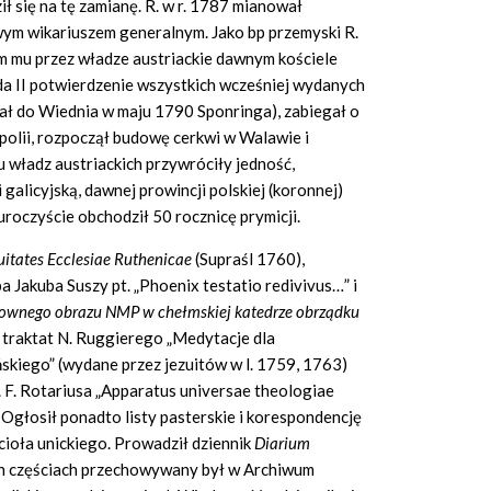
ził się na tę zamianę. R. w r. 1787 mianował
swym wikariuszem generalnym. Jako bp przemyski R.
m mu przez władze austriackie dawnym kościele
da II potwierdzenie wszystkich wcześniej wydanych
łał do Wiednia w maju 1790 Sponringa), zabiegał o
olii, rozpoczął budowę cerkwi w Walawie i
 u władz austriackich przywróciły jedność,
 galicyjską, dawnej prowincji polskiej (koronnej)
oczyście obchodził 50 rocznicę prymicji.
uita
tes Ecclesiae Ruthenicae
(Supraśl 1760),
a Jakuba Suszy pt. „Phoenix testatio redivivus…” i
ownego obrazu NMP w chełmskiej katedrze obrządku
traktat N. Ruggierego „Medytacje dla
ńskiego” (wydane przez jezuitów w l. 1759, 1763)
 F. Rotariusa „Apparatus universae theologiae
. Ogłosił ponadto listy pasterskie i korespondencję
cioła unickiego. Prowadził dziennik
Diarium
ch częściach przechowywany był w Archiwum