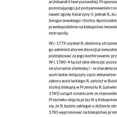
archimandrii ławryszowskiej. Proponow
pozostającego już pod panowaniem rosy
nawet zgodę Katarzyny II, jednak R., k
Smogorzewskiego i Stolicy Apostolskiej,
prawdopodobnie na biskupstwo lwowskie
metropolię.
W r. 1779 uzyskał R. obietnicę otrzyma
go administratorem diecezji przemyskiej
podziękować za jego konferowanie; przy
W l. 1780–4 łączył obie diecezje: pozo
terytorialnie chełmską i – w charakterz
austriackie dołączyły część dekanatów z
zaboru austriackiego R. założył w Buśn
stolicę biskupią w Przemyślu R. (zatwier
1785) ustąpił ostatecznie ze stanowis
Przeciwko objęciu przez R-ę biskupstwa
się, że R. będzie zabiegał o zbliżenie 
1785 wypromować na biskupstwo przemy