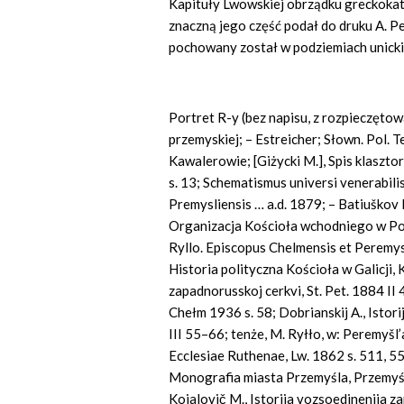
Kapituły Lwowskiej obrządku greckokato
znaczną jego część podał do druku A. Pe
pochowany został w podziemiach unickie
Portret R-y (bez napisu, z rozpieczętow
przemyskiej; – Estreicher; Słown. Pol. Te
Kawalerowie; [Giżycki M.], Spis klaszto
s. 13; Schematismus universi venerabil
Premysliensis … a.d. 1879; – Batiuškov P
Organizacja Kościoła wchodniego w Polsc
Ryllo. Episcopus Chelmensis et Perem
Historia polityczna Kościoła w Galicji, Kr
zapadnorusskoj cerkvi, St. Pet. 1884 II 
Chełm 1936 s. 58; Dobrianskij A., Istor
III 55–66; tenże, M. Ryłło, w: Peremyšl
Ecclesiae Ruthenae, Lw. 1862 s. 511, 5
Monografia miasta Przemyśla, Przemyśl 1
Kojalovič M., Istorija vozsoedinenija z