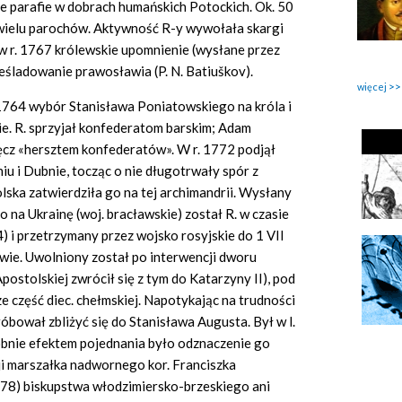
e parafie w dobrach humańskich Potockich. Ok. 50
ł wielu parochów. Aktywność R-y wywołała skargi
w r. 1767 królewskie upomnienie (wysłane przez
eśladowanie prawosławia (P. N. Batiuškov).
więcej
 1764 wybór Stanisława Poniatowskiego na króla i
e. R. sprzyjał konfederatom barskim; Adam
ęcz «hersztem konfederatów». W r. 1772 podjął
 i Dubnie, tocząc o nie długotrwały spór z
lska zatwierdziła go na tej archimandrii. Wysłany
 na Ukrainę (woj. bracławskie) został R. w czasie
) i przetrzymany przez wojsko rosyjskie do 1 VII
owie. Uwolniony został po interwencji dworu
postolskiej zwrócił się z tym do Katarzyny II), pod
e część diec. chełmskiej. Napotykając na trudności
óbował zbliżyć się do Stanisława Augusta. Był w l.
nie efektem pojednania było odznaczenie go
i marszałka nadwornego kor. Franciszka
778) biskupstwa włodzimiersko-brzeskiego ani