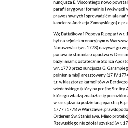
nuncjusza E. Viscontiego nowo powstał
parafii erygował formalnie i wyświęci
prawosławnych i sprowadzić miała nań 
kanclerza Andrzeja Zamoyskiego) o prz
Wg Batiuškova i Popova R. poparł w r.
był na sejmie koronacyjnym w Warszawi
Naruszewicz (w r. 1778) nazywał go wr
ponownie starania o opactwa w Dermaniu
bazylianami; ostatecznie Stolica Aposto
w r. 1773 przez nuncjusza G. Garampiego
pełnienia misji aresztowany (17 IV 1774
t.r. w klasztorze karmelitów w Berdycz
wiedeńskiego (który na prośbę Stolicy A
którego władzą znalazła się po rozbiorz
w zarządzaniu podzieloną eparchią R. pr
1777 i 1778 w Warszawie, prawdopodob
Orderem Św. Stanisława. Mimo protekcj
Rzewuskiego nie zdołał uzyskać (w r. 1