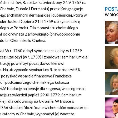
ód mnichów, R. został zatwierdzony 24 V 1757 na
POST
 Chełmie, Dubnie i Dermaniu) przez Kongregację
W BIO
ąć archimandrii dermańskiej i dubieńskiej, którą w
nder Jodko. Dopiero 21 II 1759 otrzymał sakrę
ickiego w Połocku. Dla monasteru chełmskiego
mał od ordynata Zamoyskiego (prawdopodobnie
dolu i Okunin koło Chełma.
ji. W r. 1760 odbył synod diecezjalny, w l. 1759–
cezji, założył (w r. 1759) i zbudował seminarium dla
strację powierzył początkowo klerowi
om. Na utrzymanie seminarium R. przeznaczył
5%
ż pozyskać wsparcie finansowe Franciszka
go i podkomorzego chełmskiego Łukasza
ić fundację na pensje dla regensa, wiceregensa i
ację zatwierdził papież 29 XI 1779. Seminarium
iej i dla celów misji na Ukrainie. W trosce o
. 1766 studium filozoficzne w chełmskim monasterze
 katedry w Chełmie, wyposażył jej wnętrze,