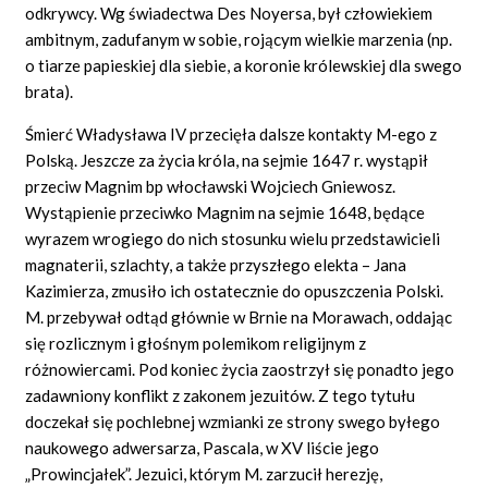
odkrywcy. Wg świadectwa Des Noyersa, był człowiekiem
ambitnym, zadufanym w sobie, rojącym wielkie marzenia (np.
o tiarze papieskiej dla siebie, a koronie królewskiej dla swego
brata).
Śmierć Władysława IV przecięła dalsze kontakty M-ego z
Polską. Jeszcze za życia króla, na sejmie 1647 r. wystąpił
przeciw Magnim bp włocławski Wojciech Gniewosz.
Wystąpienie przeciwko Magnim na sejmie 1648, będące
wyrazem wrogiego do nich stosunku wielu przedstawicieli
magnaterii, szlachty, a także przyszłego elekta – Jana
Kazimierza, zmusiło ich ostatecznie do opuszczenia Polski.
M. przebywał odtąd głównie w Brnie na Morawach, oddając
się rozlicznym i głośnym polemikom religijnym z
różnowiercami. Pod koniec życia zaostrzył się ponadto jego
zadawniony konflikt z zakonem jezuitów. Z tego tytułu
doczekał się pochlebnej wzmianki ze strony swego byłego
naukowego adwersarza, Pascala, w XV liście jego
„Prowincjałek”. Jezuici, którym M. zarzucił herezję,