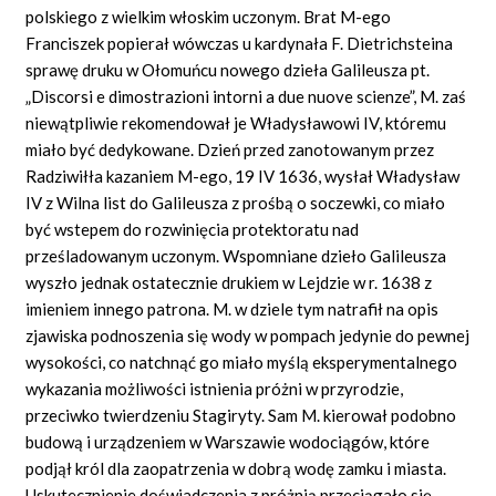
polskiego z wielkim włoskim uczonym. Brat M-ego
Franciszek popierał wówczas u kardynała F. Dietrichsteina
sprawę druku w Ołomuńcu nowego dzieła Galileusza pt.
„Discorsi e dimostrazioni intorni
a due nuove scienze”,
M. zaś
niewątpliwie rekomendował je Władysławowi IV, któremu
miało być dedykowane. Dzień przed zanotowanym przez
Radziwiłła kazaniem M-ego, 19 IV 1636, wysłał Władysław
IV z Wilna list do Galileusza z prośbą o soczewki, co miało
być
wstepem do
rozwinięcia protektoratu nad
prześladowanym uczonym. Wspomniane dzieło Galileusza
wyszło jednak ostatecznie drukiem w Lejdzie w r. 1638 z
imieniem innego patrona. M. w dziele tym natrafił na opis
zjawiska podnoszenia się wody w pompach jedynie do pewnej
wysokości, co natchnąć go miało myślą eksperymentalnego
wykazania możliwości istnienia próżni w przyrodzie,
przeciwko twierdzeniu Stagiryty. Sam M. kierował podobno
budową i urządzeniem w Warszawie wodociągów, które
podjął król dla zaopatrzenia w dobrą wodę zamku i miasta.
Uskutecznienie doświadczenia z próżnią przeciągało się