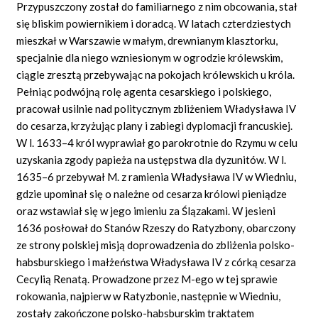
Przypuszczony został do familiarnego z nim obcowania, stał
się bliskim powiernikiem i doradcą. W latach czterdziestych
mieszkał w Warszawie w małym, drewnianym klasztorku,
specjalnie dla niego wzniesionym w ogrodzie królewskim,
ciągle zresztą przebywając na pokojach królewskich u króla.
Pełniąc podwójną rolę agenta cesarskiego i polskiego,
pracował usilnie nad politycznym zbliżeniem Władysława IV
do cesarza, krzyżując plany i zabiegi dyplomacji francuskiej.
W l. 1633–4 król wyprawiał go parokrotnie do Rzymu w celu
uzyskania zgody papieża na ustępstwa dla dyzunitów. W l.
1635–6 przebywał M. z ramienia Władysława IV w Wiedniu,
gdzie upominał się o należne od cesarza królowi pieniądze
oraz wstawiał się w jego imieniu za Ślązakami. W jesieni
1636 posłował do Stanów Rzeszy do Ratyzbony, obarczony
ze strony polskiej misją doprowadzenia do zbliżenia polsko-
habsburskiego i małżeństwa Władysława IV z córką cesarza
Cecylią Renatą. Prowadzone przez M-ego w tej sprawie
rokowania, najpierw w Ratyzbonie, następnie w Wiedniu,
zostały zakończone polsko-habsburskim traktatem