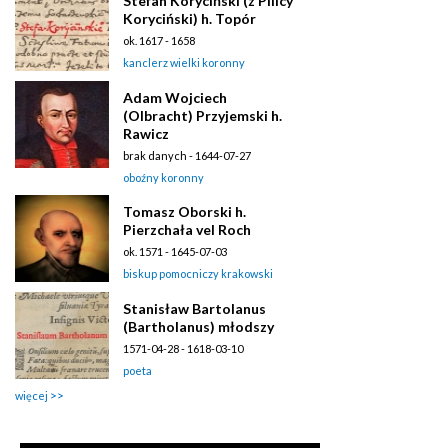
Stefan Koryciński (z Pilicy
Koryciński) h. Topór
ok. 1617 - 1658
kanclerz wielki koronny
Adam Wojciech
(Olbracht) Przyjemski h.
Rawicz
brak danych - 1644-07-27
oboźny koronny
Tomasz Oborski h.
Pierzchała vel Roch
ok. 1571 - 1645-07-03
biskup pomocniczy krakowski
Stanisław Bartolanus
(Bartholanus) młodszy
1571-04-28 - 1618-03-10
poeta
więcej