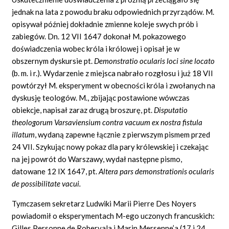
jednak na lata z powodu braku odpowiednich przyrządów. M.
opisywał później dokładnie zmienne koleje swych prób i
zabiegów. Dn. 12 VII 1647 dokonał M. pokazowego
doświadczenia wobec króla i królowej i opisał je w
obszernym dyskursie pt.
Demonstratio
ocularis loci
sine
locato
(b. m.
i
r.).
Wydarzenie z miejsca nabrało rozgłosu i już 18 VII
powtórzył M. eksperyment w obecności króla i zwołanych na
dyskusję teologów. M., zbijając postawione wówczas
obiekcje, napisał zaraz drugą broszurę, pt.
Disputatio
theologorum
Varsaviensium
contra
vacuum
ex nostra
fistula
illatum
,
wydaną zapewne łącznie z pierwszym pismem przed
24 VII. Szykując nowy pokaz dla pary królewskiej i czekając
na jej powrót do Warszawy, wydał następne pismo,
datowane 12 IX 1647, pt.
Altera pars
demonstrationis
ocularis
de
possibilitate
vacui.
Tymczasem sekretarz Ludwiki Marii
Pierre
Des Noyers
powiadomił o eksperymentach M-ego uczonych francuskich:
Gilles
Personne de Ro
bervala
i Marin
Mersenne’a
(17 i 24