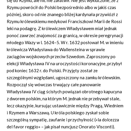
się do Rzymu, ale nic nie załatwił. Nie jest wykluczone, że z
Rzymu powrócił do Polski bezpośrednio albo w jakiś czas
później, skoro od nie znanego bliżej kardynała przywiózł z
Rzymu królewskiemu medykowi Franciszkowi Marii
de Rossi
leki na podagrę. Z królewiczem Władysławem miał jednak
ponoć zawrzeć znajomość za granicą, w okresie peregrynacji
młodego Wazy w l. 1624–5. W r. 1632 posłował M. w imieniu
królewicza Władysława do Wallensteina w sprawie
zaciągów wojskowych przeciw Szwedom. Zaproszony po
elekcji Władysława IV na uroczystości koronacyjne, przybył
pod koniec 1632 r. do Polski. Przyjęty został ze
szczególnymi względami, ugoszczony na zamku królewskim.
Rozpoczął się wówczas trwający całe panowanie
Władysława IV ciąg ścisłych powiązań obrotnego kapucyna
z dworem polskim, na którym M. jednak nie przebywał stale,
lecz okazyjnie, kursując ustawicznie między Pragą, Wiedniem
i Rzymem a Warszawą. U króla polskiego zyskał sobie
szczególną sympatię, zaufanie i przychylność
(«la dolcezza
del favor reggio»
– jak pisał nuncjusz
Onorato Visconti).