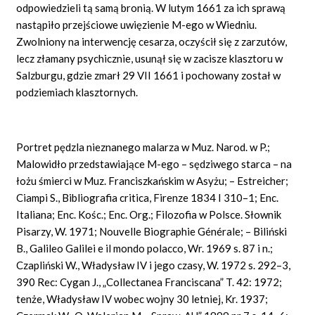
odpowiedzieli tą samą bronią. W lutym 1661 za ich sprawą
nastąpiło przejściowe uwięzienie M-ego w Wiedniu.
Zwolniony na interwencję cesarza, oczyścił się z zarzutów,
lecz złamany psychicznie, usunął się w zacisze klasztoru w
Salzburgu, gdzie zmarł 29 VII 1661 i pochowany został w
podziemiach klasztornych.
Portret pędzla nieznanego malarza w Muz. Narod. w
P.;
Malowidło przedstawiające M-ego – sędziwego starca – na
łożu śmierci w Muz. Franciszkańskim w Asyżu; – Estreicher;
Ciampi
S.,
Bibliografia
critica, Firenze
1834
I
310–1;
Enc.
Italiana; Enc.
Kośc.;
Enc.
Org.;
Filozofia w Polsce. Słownik
Pisarzy, W. 1971;
Nouvelle Biographie Générale;
– Biliński
B., Galileo Galilei
e il mondo polacco,
Wr. 1969
s.
87 i n.;
Czapliński W., Władysław IV i jego czasy, W. 1972 s. 292–3,
390
Rec:
Cygan J., „Collectanea
Franciscana”
T.
42: 1972;
tenże, Władysław IV wobec wojny 30 letniej, Kr. 1937;