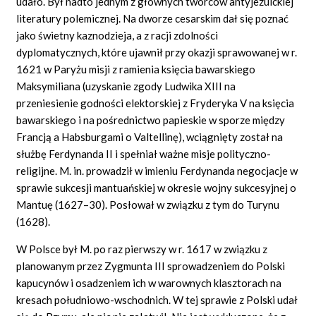
udało. Był nadto jednym z głównych twórców antyjezuickiej
literatury polemicznej. Na dworze cesarskim dał się poznać
jako świetny kaznodzieja, a z racji zdolności
dyplomatycznych, które ujawnił przy okazji sprawowanej w r.
1621 w Paryżu misji z ramienia księcia bawarskiego
Maksymiliana (uzyskanie zgody Ludwika XIII na
przeniesienie godności elektorskiej z Fryderyka V na księcia
bawarskiego i na pośrednictwo papieskie w sporze między
Francją a Habsburgami o
Valtellinę),
wciągnięty został na
służbę Ferdynanda II i spełniał ważne misje polityczno-
religijne. M.
in.
prowadził w imieniu Ferdynanda negocjacje w
sprawie sukcesji mantuańskiej w okresie wojny sukcesyjnej o
Mantuę (1627–30). Posłował w związku z tym do Turynu
(1628).
W Polsce był
M.
po raz pierwszy w r. 1617 w związku z
planowanym przez Zygmunta III sprowadzeniem do Polski
kapucynów i osadzeniem ich w warownych klasztorach na
kresach południowo-wschodnich. W tej sprawie z Polski udał