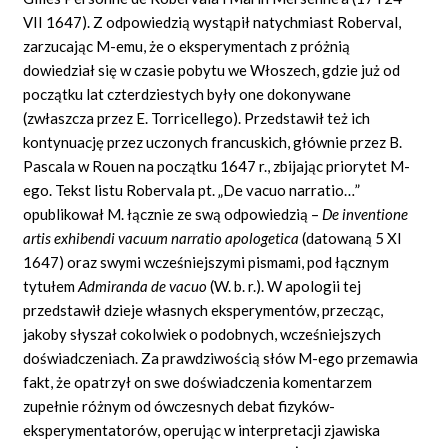
VII 1647). Z odpowiedzią wystąpił natychmiast
Roberval,
zarzucając M-emu, że o eksperymentach z próżnią
dowiedział się w czasie pobytu we Włoszech, gdzie już od
początku lat czterdziestych były one dokonywane
(zwłaszcza przez E. Torricellego). Przedstawił też ich
kontynuację przez uczonych francuskich, głównie przez B.
Pascala w Rouen na początku 1647 r., zbijając priorytet M-
ego. Tekst listu
Robervala
pt. „De
vacuo
narratio…”
opublikował M. łącznie ze swą odpowiedzią –
De
inventione
artis
exhibendi vacuum
narratio
apologetica
(datowaną 5 XI
1647) oraz swymi wcześniejszymi pismami, pod łącznym
tytułem
Admiranda
de vacuo
(W. b. r.). W apologii tej
przedstawił dzieje własnych eksperymentów, przecząc,
jakoby słyszał cokolwiek o podobnych, wcześniejszych
doświadczeniach. Za prawdziwością słów M-ego przemawia
fakt, że opatrzył on swe doświadczenia komentarzem
zupełnie różnym od ówczesnych debat fizyków-
eksperymentatorów, operując w interpretacji zjawiska