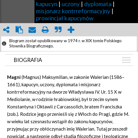
kapucyn
|
uczony
|
dyplomata
|
misjonarz kontrreformacyjny
|
prowincjał kapucynów
Biogram został opublikowany w 1974 r. w XIX tomie Polskiego
Słownika Biograficznego.
BIOGRAFIA
BIOGRAFIA
Magni
(Magnus) Maksymilian, w zakonie Walerian (1586–
ZDJĘCIA
1661), kapucyn, uczony, dyplomata i misjonarz
(1)
kontrreformacyjny na dworze Władysława IV. Ur. 15 X w
GRAF POWIĄZAŃ
Mediolanie, w rodzinie hrabiowskiej, był trzecim synem
DYSKUSJA
Konstantyna i Oktawii z Carcassolich, bratem Franciszka
Mapa
(zob.). Rodzice jego przenieśli się z Włoch do Pragi, gdzie M.
w wieku lat szesnastu wstąpił do zakonu kapucynów,
przyjmując przy obłóczynach imię Walerian. Tutaj przeszedł
nowicjat, a następnie odbył studia filozoficzne i teologiczne