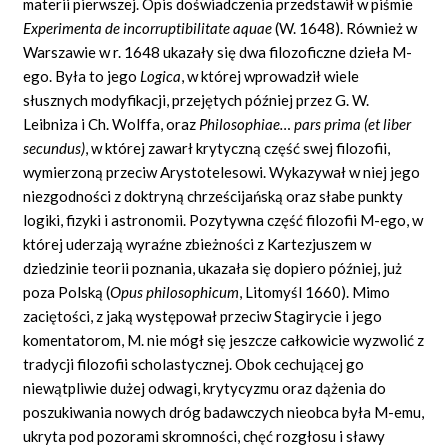
materii pierwszej. Opis doświadczenia przedstawił w piśmie
Experimenta
de
incorruptibilitate aquae
(W. 1648). Również w
Warszawie w r. 1648 ukazały się dwa filozoficzne dzieła M-
ego. Była to jego
Logica
,
w której wprowadził wiele
słusznych modyfikacji, przejętych później przez G. W.
Leibniza i
Ch.
Wolffa, oraz
Philosophiae… pars prima (et liber
secundus)
,
w której zawarł krytyczną część swej filozofii,
wymierzoną przeciw Arystotelesowi. Wykazywał w niej jego
niezgodności z doktryną chrześcijańską oraz słabe punkty
logiki, fizyki i astronomii. Pozytywna część filozofii M-ego, w
której uderzają wyraźne zbieżności z Kartezjuszem w
dziedzinie teorii poznania, ukazała się dopiero później,
już
poza
Polską (
Opus philosophicum
,
Litomyśl 1660). Mimo
zaciętości, z jaką występował przeciw Stagirycie i jego
komentatorom, M. nie mógł się jeszcze całkowicie wyzwolić z
tradycji filozofii scholastycznej. Obok cechującej go
niewątpliwie dużej odwagi, krytycyzmu oraz dążenia do
poszukiwania nowych dróg badawczych nieobca była M-emu,
ukryta pod pozorami skromności, chęć rozgłosu i sławy