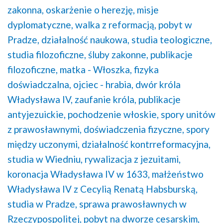
zakonna,
oskarżenie o herezję,
misje
dyplomatyczne,
walka z reformacją,
pobyt w
Pradze,
działalność naukowa,
studia teologiczne,
studia filozoficzne,
śluby zakonne,
publikacje
filozoficzne,
matka - Włoszka,
fizyka
doświadczalna,
ojciec - hrabia,
dwór króla
Władysława IV,
zaufanie króla,
publikacje
antyjezuickie,
pochodzenie włoskie,
spory unitów
z prawosławnymi,
doświadczenia fizyczne,
spory
między uczonymi,
działalność kontrreformacyjna,
studia w Wiedniu,
rywalizacja z jezuitami,
koronacja Władysława IV w 1633,
małżeństwo
Władysława IV z Cecylią Renatą Habsburską,
studia w Pradze,
sprawa prawosławnych w
Rzeczypospolitej,
pobyt na dworze cesarskim,