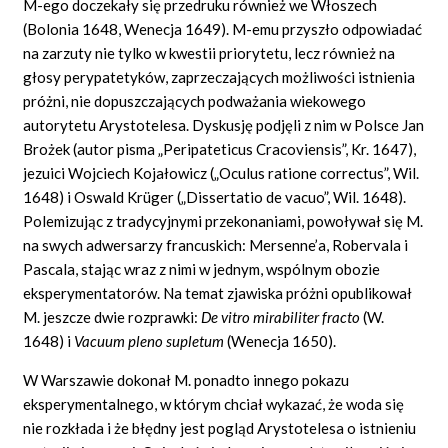
M-ego doczekały się przedruku również we Włoszech
(Bolonia 1648, Wenecja 1649). M-emu przyszło odpowiadać
na zarzuty nie tylko w kwestii priorytetu, lecz również na
głosy perypatetyków, zaprzeczających możliwości istnienia
próżni, nie dopuszczających podważania wiekowego
autorytetu Arystotelesa. Dyskusję podjęli z nim w Polsce Jan
Brożek (autor pisma „Peripateticus
Cracoviensis”,
Kr. 1647),
jezuici Wojciech Kojałowicz („Oculus ratione correctus”, Wil.
1648) i Oswald Krüger („Dissertatio
de vacuo”,
Wil. 1648).
Polemizując z tradycyjnymi przekonaniami, powoływał się M.
na swych adwersarzy francuskich:
Mersenne’a, Robervala
i
Pascala, stając wraz z nimi w jednym, wspólnym obozie
eksperymentatorów. Na temat zjawiska próżni opublikował
M. jeszcze dwie rozprawki:
De vitro
mirabiliter fracto
(W.
1648) i
Vacuum
pleno
supletum
(Wenecja 1650).
W Warszawie dokonał M. ponadto innego pokazu
eksperymentalnego, w którym chciał wykazać, że woda się
nie rozkłada i że błędny jest pogląd Arystotelesa o istnieniu