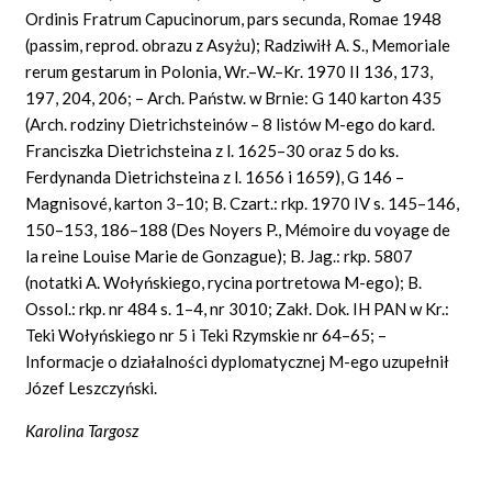
Ordinis Fratrum Capucinorum, pars secunda, Romae
1948
(passim,
reprod.
obrazu z Asyżu); Radziwiłł
A. S.,
Memoriale
rerum gestarum in Polonia, Wr.–
W.–
Kr.
1970
II
136, 173,
197, 204, 206; –
Arch.
Państw. w Brnie:
G
140 karton 435
(Arch.
rodziny Dietrichsteinów – 8 listów M-ego do kard.
Franciszka Dietrichsteina z l. 1625–30 oraz 5 do ks.
Ferdynanda Dietrichsteina z l. 1656 i 1659),
G
146 –
Magnisové,
karton 3–10; B. Czart.: rkp. 1970 IV s. 145–146,
150–153, 186–188
(Des Noyers P., Mémoire du voyage de
la reine Louise Marie de Gonzague); B.
Jag.:
rkp.
5807
(notatki
A.
Wołyńskiego, rycina portretowa
M-ego); B.
Ossol.: rkp. nr
484
s.
1–4,
nr
3010; Zakł. Dok.
IH
PAN
w Kr.:
Teki Wołyńskiego nr 5 i Teki Rzymskie nr 64–65; –
Informacje o działalności dyplomatycznej M-ego uzupełnił
Józef Leszczyński.
Karolina Targosz