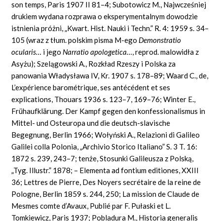
son temps, Paris
1907
II
81–4;
Subotowicz M.,
Najwcześniej
drukiem wydana rozprawa o eksperymentalnym dowodzie
istnienia próżni, „Kwart.
Hist.
Nauki i Techn.” R. 4: 1959 s. 34–
105 (wraz z tłum. polskim pisma M-ego
Demonstratio
ocularis…
i jego
Narratio
apologetica…
,
reprod. malowidła z
Asyżu); Szelągowski A., Rozkład Rzeszy i Polska za
panowania Władysława IV, Kr. 1907 s. 178–89; Waard C.,
de,
L’expérience barométrique, ses antécédent et ses
explications, Thouars
1936
s.
123–7, 169–76;
Winter
E.,
Frühaufklärung.
Der
Kampf gegen
den
konfessionalismus in
Mittel- und Osteuropa und die deutsch-slavische
Begegnung, Berlin
1966; Wołyński
A.,
Relazioni di Galileo
Galilei colla Polonia,
„
Archivio Storico Italiano” S.
3
T.
16:
1872
s.
239, 243–7; tenże, Stosunki Galileusza z Polską,
„Tyg. Illustr.” 1878; – Elementa ad fontium editiones, XXIII
36;
Lettres de Pierre,
Des
Noyers secrétaire de la reine de
Pologne, Berlin
1859
s.
244, 250;
La mission de Claude de
Mesmes comte d’Avaux, Publié par F.
Pułaski
et L.
Tomkiewicz,
Paris
1937;
Pobladura M.,
Historia
generalis