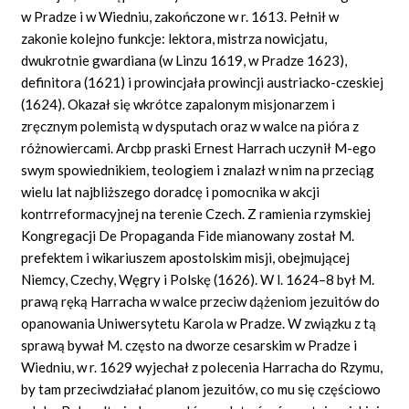
w Pradze i w Wiedniu, zakończone w r. 1613. Pełnił w
zakonie kolejno funkcje: lektora, mistrza nowicjatu,
dwukrotnie gwardiana (w Linzu 1619, w Pradze 1623),
definitora (1621) i prowincjała prowincji austriacko-czeskiej
(1624). Okazał się wkrótce zapalonym misjonarzem i
zręcznym polemistą w dysputach oraz w walce na pióra z
różnowiercami. Arcbp praski Ernest Harrach uczynił M-ego
swym spowiednikiem, teologiem i znalazł w nim na przeciąg
wielu lat najbliższego doradcę i pomocnika w akcji
kontrreformacyjnej na terenie Czech. Z ramienia rzymskiej
Kongregacji De Propaganda Fide mianowany został M.
prefektem i wikariuszem apostolskim misji, obejmującej
Niemcy, Czechy, Węgry i Polskę (1626). W l. 1624–8 był M.
prawą ręką Harracha w walce przeciw dążeniom jezuitów do
opanowania Uniwersytetu Karola w Pradze. W związku z tą
sprawą bywał M. często na dworze cesarskim w Pradze i
Wiedniu, w r. 1629 wyjechał z polecenia Harracha do Rzymu,
by tam przeciwdziałać planom jezuitów, co mu się częściowo