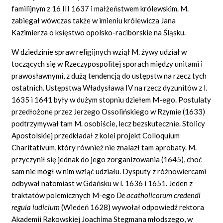
familijnym z 16 III 1637 i małżeństwem królewskim. M.
zabiegał wówczas także w imieniu królewicza Jana
Kazimierza o księstwo opolsko-raciborskie na Śląsku.
W dziedzinie spraw religijnych wziął M. żywy udział w
toczących się w Rzeczypospolitej sporach między unitami i
prawosławnymi, z dużą tendencją do ustępstw na rzecz tych
ostatnich. Ustępstwa Władysława IV na rzecz dyzunitów z l.
1635 i 1641 były w dużym stopniu dziełem M-ego. Postulaty
przedłożone przez Jerzego Ossolińskiego w Rzymie (1633)
podtrzymywał tam M. osobiście, lecz bezskutecznie. Stolicy
Apostolskiej przedkładał z kolei projekt
Colloquium
Charitativum,
który również nie znalazł tam aprobaty. M.
przyczynił się jednak do jego zorganizowania (1645), choć
sam nie mógł w nim wziąć udziału. Dysputy z różnowiercami
odbywał natomiast w Gdańsku w l. 1636 i 1651. Jeden z
traktatów polemicznych M-ego
De acatholicorum credendi
regula iudicium
(Wiedeń 1628) wywołał odpowiedź rektora
Akademii Rakowskiej Joachima Stegmana młodszego, w