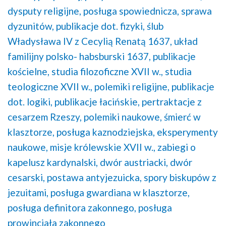
dysputy religijne,
posługa spowiednicza,
sprawa
dyzunitów,
publikacje dot. fizyki,
ślub
Władysława IV z Cecylią Renatą 1637,
układ
familijny polsko- habsburski 1637,
publikacje
kościelne,
studia filozoficzne XVII w.,
studia
teologiczne XVII w.,
polemiki religijne,
publikacje
dot. logiki,
publikacje łacińskie,
pertraktacje z
cesarzem Rzeszy,
polemiki naukowe,
śmierć w
klasztorze,
posługa kaznodziejska,
eksperymenty
naukowe,
misje królewskie XVII w.,
zabiegi o
kapelusz kardynalski,
dwór austriacki,
dwór
cesarski,
postawa antyjezuicka,
spory biskupów z
jezuitami,
posługa gwardiana w klasztorze,
posługa definitora zakonnego,
posługa
prowincjała zakonnego