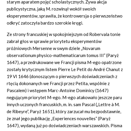
starym aparatem pojęć scholastycznych. Żywa akcja
publicystyczna, jaką M. rozwinął wokół swoich
eksperymentów, sprawiła, że kontrowersja o pierwszeństwo
odkryć zatoczyła bardzo szerokie kręgi.
Ze strony francuskiej w spokojniejszym od
Robervala
tonie
zabrał głos w sprawie priorytetu eksperymentów
próżniowych Mersenne w swym dziele „Novarum
observationum
physico-mathematicarum tomus III” (Paryż
1647), a przedrukowane we Francji pisma M-ego opatrzone
zostały krytycznym listem
Pierre Le
Petit
do André
Chanut z
19 VI 1646 (donoszącym o pierwszych doświadczeniach z
rtęcią dokonanych we Francji przez Petita, wspólnie z
Pascalem) i wstępem
Marc-Antoine
Dominicy (1647)
negującym priorytet M-ego. M-ego atakowało jeszcze paru
innych uczonych francuskich, m.
in.
sam Pascal („Lettre
à M.
de
Ribeyre”, Paryż 1651), który zarzucał mu bezpodstawnie,
że znał jego publikację „Experiences
nouvelles”
(Paryż
1647), wydaną już po doświadczeniach warszawskich. Pisma