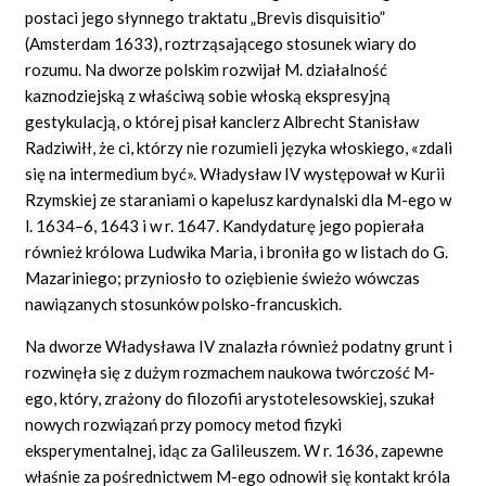
postaci jego słynnego traktatu „Brevis
disquisitio”
(Amsterdam 1633), roztrząsającego stosunek wiary do
rozumu. Na dworze polskim rozwijał M. działalność
kaznodziejską z właściwą sobie włoską ekspresyjną
gestykulacją, o której pisał kanclerz Albrecht Stanisław
Radziwiłł, że ci, którzy nie rozumieli języka włoskiego, «zdali
się na intermedium być». Władysław IV występował w Kurii
Rzymskiej ze staraniami o kapelusz kardynalski dla M-ego w
l. 1634–6, 1643 i w r. 1647. Kandydaturę jego popierała
również królowa Ludwika Maria, i broniła go w listach do G.
Mazariniego; przyniosło to oziębienie świeżo wówczas
nawiązanych stosunków polsko-francuskich.
Na dworze Władysława IV znalazła również podatny grunt i
rozwinęła się z dużym rozmachem naukowa twórczość M-
ego, który, zrażony do filozofii arystotelesowskiej, szukał
nowych rozwiązań przy pomocy metod fizyki
eksperymentalnej, idąc za Galileuszem. W r. 1636, zapewne
właśnie za pośrednictwem M-ego odnowił się kontakt króla