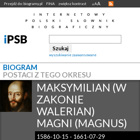
A
Przejdź do: biogramy.pl
FINA
zwiększ kontrast
A
A
wyszukiwanie zaawansowane
BIOGRAM
POSTACI Z TEGO OKRESU
MAKSYMILIAN (W
ZAKONIE
WALERIAN)
MAGNI (MAGNUS)
1586-10-15
-
1661-07-29