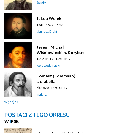
święty
Jakub Wujek
1541 - 1597-07-27
tłumacz Biblii
Jeremi Michał
Wiśniowiecki h. Korybut
1612-08-17 - 1651-08-20
wojewoda ruski
Tomasz (Tommaso)
Dolabella
ok. 1570 - 1650-01-17
malarz
więcej
POSTACI Z TEGO OKRESU
W
i
PSB