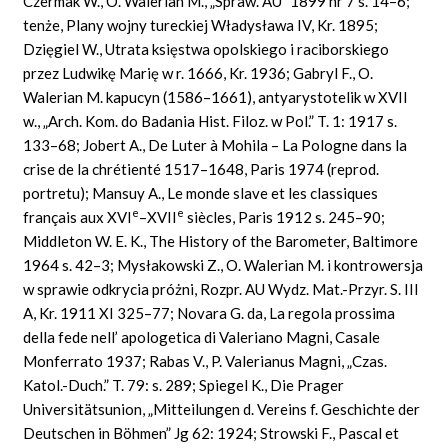
Czermak W., O. Walerian M., „Spraw. AU” 1899 nr 7 s. 14–6;
tenże, Plany wojny tureckiej Władysława IV, Kr. 1895;
Dzięgiel W., Utrata księstwa opolskiego i raciborskiego
przez Ludwikę Marię w r. 1666, Kr. 1936; Gabryl
F.,
O.
Walerian M. kapucyn (1586–1661), antyarystotelik w XVII
w., „Arch. Kom. do Badania
Hist.
Filoz. w Pol.” T. 1: 1917 s.
133–68; Jobert A., De Luter
à
Mohila – La Pologne dans
la
crise de la chrétienté
1517–1648,
Paris
1974 (reprod.
portretu); Mansuy
A., Le monde
slave
et les classiques
e
e
français aux XVI
–
XVII
siècles, Paris
1912
s.
245–90;
M
i
ddl
e
t
o
n
W.
E. K.,
The History of the Barometer, Baltimore
1964
s.
42–3; Mysła
kowski
Z., O. Walerian
M.
i kontrowersja
w sprawie odkrycia próżni, Rozpr. AU Wydz. Mat.-Przyr.
S.
III
A, Kr. 1911 XI 325–77;
Novara
G.
da, La regola prossima
della fede nell’ apologetica di
Valeriano
Magni, Casale
Monferrato
1937;
Rabas
V.,
P.
Valerianus Magni,
„Czas.
Katol.-Duch.” T.
79:
s.
289;
Spiegel
K., Die
Prager
Universitätsunion, „Mitteilungen
d.
Vereins f. Geschichte der
Deutschen
in Böhmen” Jg
62: 1924;
Strowski F., Pascal et