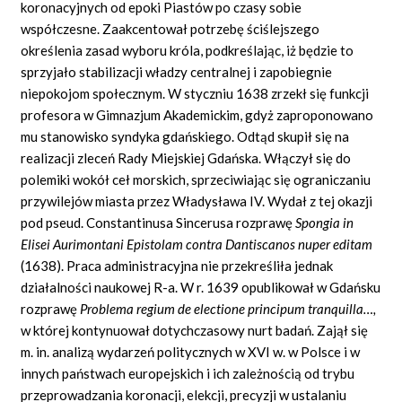
koronacyjnych od epoki Piastów po czasy sobie
współczesne. Zaakcentował potrzebę ściślejszego
określenia zasad wyboru króla, podkreślając, iż będzie to
sprzyjało stabilizacji władzy centralnej i zapobiegnie
niepokojom społecznym. W styczniu 1638 zrzekł się funkcji
profesora w Gimnazjum Akademickim, gdyż zaproponowano
mu stanowisko syndyka gdańskiego. Odtąd skupił się na
realizacji zleceń Rady Miejskiej Gdańska. Włączył się do
polemiki wokół ceł morskich, sprzeciwiając się ograniczaniu
przywilejów miasta przez Władysława IV. Wydał z tej okazji
pod pseud.
Constantinusa Sincerusa rozprawę
Spongia
in
Elisei Aurimontani Epistolam contra Dantiscanos nuper editam
(1638).
Praca administracyjna nie przekreśliła jednak
działalności naukowej R-a. W r. 1639 opublikował w Gdańsku
rozprawę
Problema
regium de electione principum
tranquilla…,
w której kontynuował dotychczasowy nurt badań. Zajął się
m.
in.
analizą wydarzeń politycznych w XVI w. w Polsce i w
innych państwach europejskich i ich zależnością od trybu
przeprowadzania koronacji, elekcji, precyzji w ustalaniu