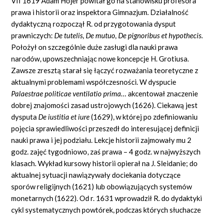
VII 1619 Adam Hojer powitał go na stanowisku profesora
prawa i historii oraz inspektora Gimnazjum. Działalność
dydaktyczną rozpoczął R. od przygotowania dysput
prawniczych:
De tutelis,
De mutuo,
De pignoribus et hypothecis.
Położył on szczególnie duże zasługi dla nauki prawa
narodów, upowszechniając nowe koncepcje H. Grotiusa.
Zawsze zresztą starał się łączyć rozważania teoretyczne z
aktualnymi problemami współczesności. W dyspucie
Palaestrae politicae
ventilatio
prima…
akcentował znaczenie
dobrej znajomości zasad ustrojowych (1626). Ciekawą jest
dysputa
De
iustitia
et iure
(1629), w której po zdefiniowaniu
pojęcia sprawiedliwości przeszedł do interesującej definicji
nauki prawa i jej podziału. Lekcje historii zajmowały mu 2
godz. zajęć tygodniowo, zaś prawa – 4 godz. w najwyższych
klasach. Wykład kursowy historii opierał na J. Sleidanie; do
aktualnej sytuacji nawiązywały dociekania dotyczące
sporów religijnych (1621) lub obowiązujących systemów
monetarnych (1622). Od r. 1631 wprowadził R. do dydaktyki
cykl systematycznych powtórek, podczas których słuchacze