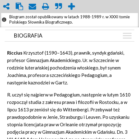
Biogram został opublikowany w latach 1988-1989 r. w XXXI tomie
Polskiego Słownika Biograficznego.
BIOGRAFIA
BIOGRAFIA
Riccius
Krzysztof (1590–1643), prawnik, syndyk gdański,
GRAF POWIĄZAŃ
profesor Gimnazjum Akademickiego. Ur. w Szczecinie w
rodzinie luterańskiej pochodzenia włoskiego, był synem
DYSKUSJA
Joachima, profesora szczecińskiego Pedagogium, a
Mapa
następnie kaznodziei w Gartz.
R. uczył się najpierw w Pedagogium, następnie w lutym 1610
rozpoczął studia z zakresu prawa i filozofii w Rostocku, a w
lipcu 1613 przeniósł się do Wittenbergi. Przebywał też
prawdopodobnie w Jenie, Strasburgu i
Leuven.
Po uzyskaniu
stopnia licencjata praw w Orleanie otrzymał propozycję
podjęcia pracy w Gimnazjum Akademickim w Gdańsku. Dn. 3