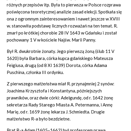
różnych przepisów itp. Była to pierwsza w Polsce rozprawa
poświęcona teoretycznej analizie zasad elekcji. Spotkała się
ona z ogromnym zainteresowaniem i nawet jeszcze w XVIII
w. stanowiła podstawę licznych rozważań na ten temat. R.
zmarł po krótkiej chorobie 28 IV 1643 w Gdańsku i został
pochowany 1 V w kościele Najśw. Marii Panny.
Był R. dwukrotnie żonaty. Jego pierwszą żoną (ślub 11 V
1620) była Barbara, córka kupca gdańskiego Mateusza
Feigiusa, drugą (od 8 XI 1639) Dorota, córka Adama
Puschina, członka III ordynku.
Z pierwszego małżeństwa miał R. przynajmniej 2 synów:
Joachima Krzysztofa i Konstantyna, późniejszych
prawników, oraz dwie córki: Adelgundę, od r. 1642 żonę
sekretarza Rady Starego Miasta A. Petermanna, i Annę
Marię, od r. 1659 żonę lekarza J. Schmiedta. Drugie
małżeństwo R-a było bezdzietne.
Brat R-a Adam (1605–1662) był profesorem prawa