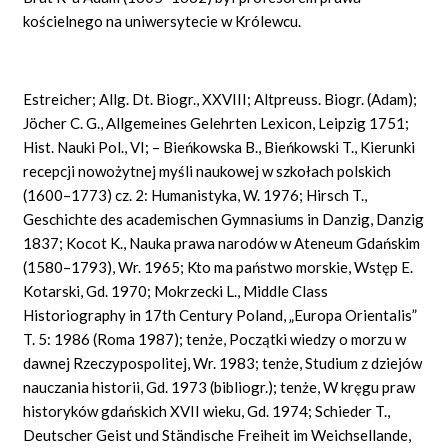
kościelnego na uniwersytecie w Królewcu.
Estreicher; Allg. Dt. Biogr., XXVIII; Altpreuss. Biogr. (Adam);
Jöcher C. G., Allgemeines Gelehrten
Lexicon, Leipzig
1751;
Hist. Nauki Pol., VI; – Bieńkowska B., Bieńkowski T., Kierunki
recepcji nowożytnej myśli naukowej w szkołach polskich
(1600–1773) cz. 2: Humanistyka, W. 1976; Hirsch T.,
Geschichte des academischen Gymnasiums in Danzig, Danzig
1837; Kocot K., Nauka prawa narodów w Ateneum Gdańskim
(1580–1793), Wr. 1965; Kto ma państwo morskie, Wstęp E.
Kotarski, Gd. 1970; Mokrzecki L., Middle Class
Historiography in 17th Century Poland, „Europa Orientalis”
T. 5: 1986 (Roma 1987); tenże, Początki wiedzy o morzu w
dawnej Rzeczypospolitej, Wr. 1983; tenże, Studium z dziejów
nauczania historii, Gd. 1973 (bibliogr.); tenże, W kręgu praw
historyków gdańskich XVII wieku, Gd. 1974;
Schieder
T.,
Deutscher Geist und Ständische Freiheit im Weichsellande,