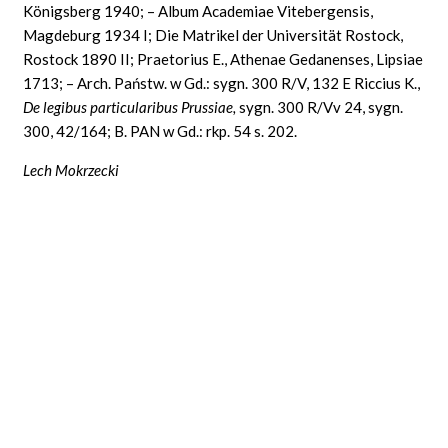
Königsberg 1940; – Album Academiae Vitebergensis,
Magdeburg 1934 I; Die Matrikel der Universität Rostock,
Rostock 1890 II; Praetorius E., Athenae Gedanenses, Lipsiae
1713; – Arch.
Państw. w Gd.: sygn. 300 R/V, 132
E
Riccius K.,
De legibus particularibus Prussiae,
sygn. 300 R/Vv 24, sygn.
300, 42/164; B. PAN w Gd.: rkp. 54 s. 202.
Lech Mokrzecki