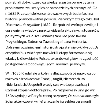
pogłębiali dotychczasową wiedzę, a zastosowane pytania
problemowe zmuszały ich do samodzielnych przemyśleń. Od
r. 1632 R. zaczął się koncentrować w swych badaniach na
historii i prawodawstwie polskim. Pierwszym z tego cyklu był
Discursus…
de regalibus
(1632). Rozpatrzył w nim przywileje i
uprawnienia władcy z punktu widzenia aktualnych stosunków
politycznych w Polsce i w nawiązaniu do prac Jakuba
Przyłuskiego, Tadeusza Zawackiego i Jana Herburta.
Dalszym rozwinięciem historii ustroju stał się cykl dysput
De
exceptionibus,
w których naświetlił etapy formowania się
władzy królewskiej w Polsce; akcentował głównie zgodność
postępowania z obowiązującymi normami prawnymi.
W r. 1635 R. udał się w kolejną dłuższą podróż naukową po
różnych ośrodkach we Francji, Anglii, Niemczech i w
Niderlandach. Uzupełnił wtedy swą wiedzę prawniczą i
uzyskał stopień doktora praw. Po raz pierwszy użył go w r.
1636 wydając w Paryżu cenną rozprawę
De coronatione
regia.
Scharakteryzował w niej znaczenie i przebieg ceremonii