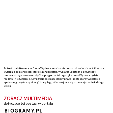
Za treści publikowane na forum Wydawca serwisu nie ponosi odpowiedzialności i są one
wyłącznie opiniami osób, które je zamieszczają. Wydawca udostępnia przystępny
mechanizm zgłaszania nadużyć i w przypadku takiego zgłoszenia Wydawca będzie
reagował niezwłocznie. Aby zgłosić post naruszający prawo lub standardy współżycia
społecznego wystarczy kliknąć ikonę flagi, która znajduje się po prawej stronie każdego
wpisu.
ZOBACZ MULTIMEDIA
dotyczące tej postaci w portalu