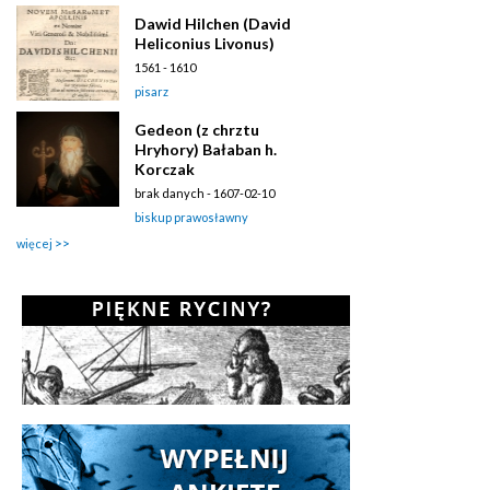
Dawid Hilchen (David
Heliconius Livonus)
1561 - 1610
pisarz
Gedeon (z chrztu
Hryhory) Bałaban h.
Korczak
brak danych - 1607-02-10
biskup prawosławny
więcej