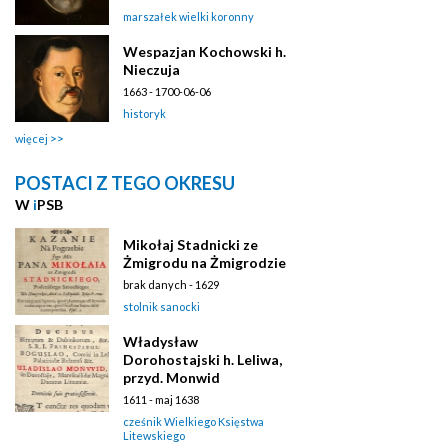
marszałek wielki koronny
Wespazjan Kochowski h.
Nieczuja
1663 - 1700-06-06
historyk
więcej
POSTACI Z TEGO OKRESU
W
i
PSB
Mikołaj Stadnicki ze
Żmigrodu na Żmigrodzie
brak danych - 1629
stolnik sanocki
Władysław
Dorohostajski h. Leliwa,
przyd. Monwid
1611 - maj 1638
cześnik Wielkiego Księstwa
Litewskiego