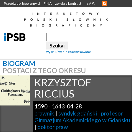
A
Przejdź do: biogramy.pl
FINA
zwiększ kontrast
A
A
wyszukiwanie zaawansowane
BIOGRAM
POSTACI Z TEGO OKRESU
KRZYSZTOF
RICCIUS
1590
-
1643-04-28
prawnik
|
syndyk gdański
|
profesor
Gimnazjum Akademickiego w Gdańsku
|
doktor praw