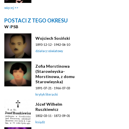
więcej
POSTACI Z TEGO OKRESU
W
i
PSB
Wojciech Sosiński
1893-12-12 - 1942-06-10
działacz oświatowy
Zofia Morstinowa
(Starowieyska-
Morstinowa, z domu
Starowieyska)
1891-07-21 - 1966-07-03
krytyk literacki
Józef Wilhelm
Ruszkiewicz
1802-03-11 - 1872-09-01
ksiądz