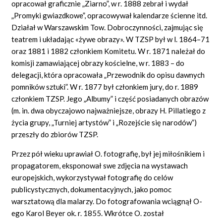
opracował graficznie „Ziarno”, w r. 1888 zebrał i wydał
„Promyki gwiazdkowe”, opracowywał kalendarze ścienne itd.
Działał w Warszawskim Tow. Dobroczynności, zajmując się
teatrem i układając «żywe obrazy». W TZSP był w l. 1864–71
oraz 1881 i 1882 członkiem Komitetu. W r. 1871 należał do
komisji zamawiającej obrazy kościelne, w r. 1883 – do
delegacji, która opracowała „Przewodnik do opisu dawnych
pomników sztuki”. W r. 1877 był członkiem jury, do r. 1889
członkiem TZSP. Jego „Albumy” i część posiadanych obrazów
(m.
in.
dwa obyczajowo najważniejsze, obrazy H. Pillatiego z
życia grupy, „Turniej artystów” i „Rozejście się narodów”)
przeszły do zbiorów TZSP.
Przez pół wieku uprawiał O. fotografię, był jej miłośnikiem i
propagatorem, eksponował swe zdjęcia na wystawach
europejskich, wykorzystywał fotografię do celów
publicystycznych, dokumentacyjnych, jako pomoc
warsztatową dla malarzy. Do fotografowania wciągnął O-
ego Karol
Beyer
ok. r. 1855. Wkrótce O. został