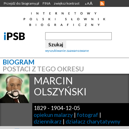
A
Przejdź do: biogramy.pl
FINA
zwiększ kontrast
A
A
wyszukiwanie zaawansowane
BIOGRAM
POSTACI Z TEGO OKRESU
MARCIN
OLSZYŃSKI
1829
-
1904-12-05
opiekun malarzy
|
fotograf
|
dziennikarz
|
działacz charytatywny