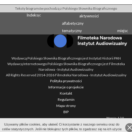
Teksty biogramów pochodzą z Polskiego Słownika Biograficznego
Indeksy:
aktywności
alfabetyczny
tematyczny
miejsc
Wydawcą Polskiego Słownika Biograficznego jest Instytut Historii PAN
Wydawcą Internetowego Polskiego Słownika Biograficznego jest Filmoteka
Narodowa - Instytut Audiowizualny
All Rights Reserved 2014-
2026
Filmoteka Narodowa - Instytut Audiowizualny
Polityka prywatności
Informacje o projekcie
Kontakt
Regulamin
Mapa strony
BIP
Wersja: 1.2.0
Uzywamy plików cookies, aby ułatwić Ci korzystanie z naszego serwisu oraz do
celów statystycznych. Jeśli nie blokujesz tych plików, to zgadzasz się na ich użycie