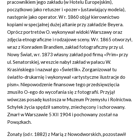
pracownikiem jego zakładu (w Hotelu Europejskim),
początkowo jako retuszer i
«pozer»
(ustawiający modela),
następnie jako operator. W r. 1860 objął kierownictwo
kopiami w specjalnej dużej altanie przy zakładzie Beyera.
Oprócz portretów O. wykonywał widoki Warszawy oraz
zdjęcia etnograficzne i rodzajowe sceny. W r. 1865 otworzył,
wraz z Konradem Brandlem, zakład fotograficzny przy ul.
Nowy Świat, w r. 1873 własny zakład pod firmą
«Prim»
przy
ul. Senatorskiej, wreszcie nabył zakład w pałacu W.
Krasińskiego i nazwał go
«Świetlik».
Zorganizował tu
światło-drukarnię i wykonywał
«artystyczne
ilustracje do
pism».
Niepowodzenie finansowe tego przedsięwzięcia
zmusiło O-ego do wycofania się z fotografii. Przyjął
wówczas posadę kustosza w Muzeum Przemysłu i Rolnictwa.
Schyłek życia spędził samotny, zniechęcony i schorowany.
Zmarł w Warszawie 5 XII 1904 i pochowany został na
Powązkach.
Żonaty (od r. 1882) z Marią z Nowodworskich, pozostawił