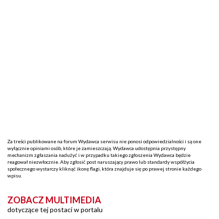
Za treści publikowane na forum Wydawca serwisu nie ponosi odpowiedzialności i są one
wyłącznie opiniami osób, które je zamieszczają. Wydawca udostępnia przystępny
mechanizm zgłaszania nadużyć i w przypadku takiego zgłoszenia Wydawca będzie
reagował niezwłocznie. Aby zgłosić post naruszający prawo lub standardy współżycia
społecznego wystarczy kliknąć ikonę flagi, która znajduje się po prawej stronie każdego
wpisu.
ZOBACZ MULTIMEDIA
dotyczące tej postaci w portalu