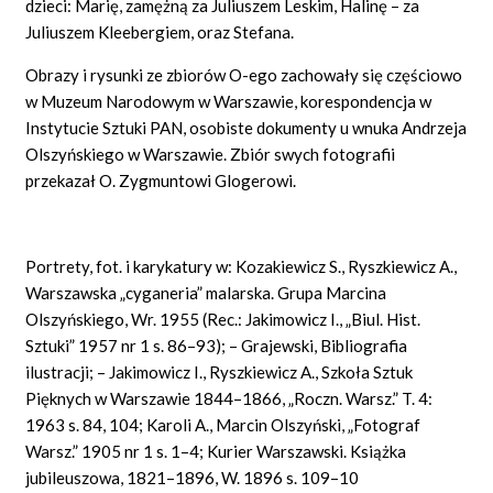
dzieci: Marię, zamężną za Juliuszem Leskim, Halinę – za
Juliuszem Kleebergiem, oraz Stefana.
Obrazy i rysunki ze zbiorów O-ego zachowały się częściowo
w Muzeum Narodowym w Warszawie, korespondencja w
Instytucie Sztuki PAN, osobiste dokumenty u wnuka Andrzeja
Olszyńskiego w Warszawie. Zbiór swych fotografii
przekazał O. Zygmuntowi Glogerowi.
Portrety, fot. i karykatury w: Kozakiewicz S., Ryszkiewicz A.,
Warszawska „cyganeria” malarska. Grupa Marcina
Olszyńskiego, Wr. 1955
(Rec.:
Jakimowicz I., „Biul. Hist.
Sztuki” 1957 nr 1 s. 86–93); – Grajewski, Bibliografia
ilustracji; – Jakimowicz I., Ryszkiewicz A., Szkoła Sztuk
Pięknych w Warszawie 1844–1866, „Roczn. Warsz.” T. 4:
1963 s. 84, 104; Karoli A., Marcin Olszyński, „Fotograf
Warsz.” 1905 nr 1 s. 1–4; Kurier Warszawski. Książka
jubileuszowa, 1821–1896, W. 1896 s. 109–10