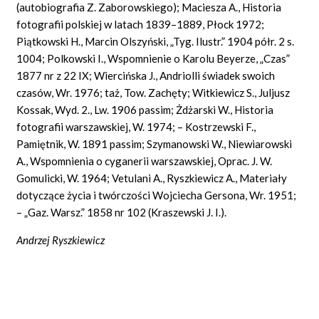
(autobiografia Z. Zaborowskiego); Maciesza A., Historia
fotografii polskiej w latach 1839–1889, Płock 1972;
Piątkowski H., Marcin Olszyński, „Tyg. Ilustr.” 1904 półr. 2 s.
1004; Polkowski I., Wspomnienie o Karolu Beyerze, „Czas”
1877 nr z 22 IX; Wiercińska J., Andriolli świadek swoich
czasów, Wr. 1976; taż, Tow. Zachęty; Witkiewicz S., Juljusz
Kossak, Wyd. 2., Lw. 1906 passim; Żdżarski W., Historia
fotografii warszawskiej, W. 1974; – Kostrzewski F.,
Pamiętnik, W. 1891 passim; Szymanowski W., Niewiarowski
A., Wspomnienia o cyganerii warszawskiej, Oprac. J. W.
Gomulicki, W. 1964; Vetulani A., Ryszkiewicz A., Materiały
dotyczące życia i twórczości Wojciecha Gersona, Wr. 1951;
– „Gaz. Warsz.” 1858 nr 102 (Kraszewski J. I.).
Andrzej Ryszkiewicz