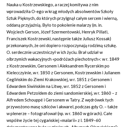
Nauka u Kostrzewskiego, a raczej komitywa z nim
wprowadziła O-ego w krąg młodych absolwentów Szkoły
Sztuk Pięknych, do których przylgnął całym sercem i wierną,
oddaną przyjaźnią. Było to pokolenie malarzy (m. in.
Wojciech Gerson, Józef Szermentowski, Henryk Pillati,
Franciszek Kostrzewski, następnie także Juliusz Kossak)
przekonanych, że oni dopiero rozpoczynają rodzimą sztukę.
O. serdecznie uczestniczył w ich życiu. Brał udział w
olbrzymich wakacyjnych «podróżach piechotnych»: w r. 1849
z Kostrzewskim, Gersonem i Aleksandrem Rycerskim po
Kielecczyinie, w r. 1850 z Gersonem, Kostrzewskim i Julianem
Ceglińskim do Ziemi Krakowskiej, w r. 1851 z Gersonem i
Edwardem Siwińskim na Litwę, w r. 1852 z Gersonem i
Edwardem Petzoldem do ziemi sandomierskiej, w r. 1860 – z
Alfredem Schouppé i Gersonem w Tatry. Z wędrówek tych
przywożono masę szkiców i akwarel, podczas gdy O. – także
w plenerze – fotografował (np. w r. 1860 w górach). Całe
wspólne życie tej cygańskiej
«malarii»
z l. 1849–60
dokumentowane było w głośnych „Albumach Olszyńskiego”;