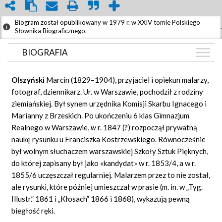
Biogram został opublikowany w 1979 r. w XXIV tomie Polskiego
.
Słownika Biograficznego.
BIOGRAFIA
BIOGRAFIA
Olszyński
Marcin (1829–1904), przyjaciel i opiekun malarzy,
ZDJĘCIA
fotograf, dziennikarz. Ur. w Warszawie, pochodził z rodziny
(7)
ziemiańskiej. Był synem urzędnika Komisji Skarbu Ignacego i
GRAF POWIĄZAŃ
Marianny z Brzeskich. Po ukończeniu 6 klas Gimnazjum
DYSKUSJA
Realnego w Warszawie,
w
r. 1847 (?) rozpoczął prywatną
Mapa
naukę rysunku u Franciszka Kostrzewskiego. Równocześnie
był wolnym słuchaczem warszawskiej Szkoły Sztuk Pięknych,
do której zapisany był jako «kandydat» w r. 1853/4, a w r.
1855/6 uczęszczał regularniej. Malarzem przez to nie został,
ale rysunki, które później umieszczał w prasie (m. in. w „Tyg.
Illustr.” 1861 i „Kłosach” 1866 i 1868), wykazują pewną
biegłość ręki.