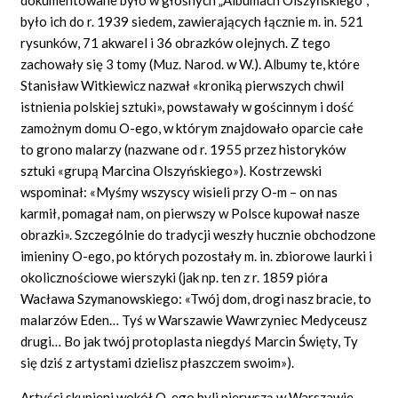
było ich do r. 1939 siedem, zawierających łącznie m. in. 521
rysunków, 71 akwarel i 36 obrazków olejnych. Z tego
zachowały się 3 tomy (Muz. Narod. w W.). Albumy te, które
Stanisław Witkiewicz nazwał
«kroniką
pierwszych chwil
istnienia polskiej
sztuki»,
powstawały w gościnnym i dość
zamożnym domu O-ego, w którym znajdowało oparcie całe
to grono malarzy (nazwane od r. 1955 przez historyków
sztuki «grupą Marcina Olszyńskiego»). Kostrzewski
wspominał:
«Myśmy
wszyscy wisieli przy O-m – on nas
karmił, pomagał nam, on pierwszy w Polsce kupował nasze
obrazki». Szczególnie do tradycji weszły hucznie obchodzone
imieniny O-ego, po których pozostały m. in. zbiorowe laurki i
okolicznościowe wierszyki (jak np. ten z r. 1859 pióra
Wacława Szymanowskiego: «Twój dom, drogi nasz bracie, to
malarzów Eden… Tyś w Warszawie Wawrzyniec Medyceusz
drugi… Bo jak twój protoplasta niegdyś Marcin Święty, Ty
się dziś z artystami dzielisz płaszczem swoim»).
Artyści skupieni wokół O-ego byli pierwszą w Warszawie