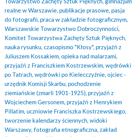
Towarzystwo Zachęty Sztuk Pięknych,
gimnazjum
realne w Warszawie,
publikacje prasowe,
pasja
do fotografii,
praca w zakładzie fotograficznym,
Warszawskie Towarzystwo Dobroczynności,
Komitet Towarzystwa Zachęty Sztuk Pięknych,
nauka rysunku,
czasopismo "Kłosy",
przyjaźń z
Juliuszem Kossakiem,
opieka nad malarzami,
przyjaźń z Franciszkiem Kostrzewskim,
wędrówki
po Tatrach,
wędrówki po Kielecczyźnie,
ojciec -
urzędnik Komisji Skarbu,
pochodzenie
ziemiańskie (zmarli 1901-1925),
przyjaźń z
Wojciechem Gersonem,
przyjaźń z Henrykiem
Pillatim,
uczniowie Franciszka Kostrzewskiego,
tworzenie kalendarzy ściennych,
widoki
Warszawy,
fotografia etnograficzna,
zakład