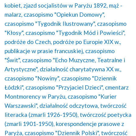
kobiet,
zjazd socjalistów w Paryżu 1892,
mąż -
malarz,
czasopismo "Opiekun Domowy",
czasopismo "Tygodnik Ilustrowany",
czasopismo
"Kłosy",
czasopismo "Tygodnik Mód i Powieści",
podróże do Czech,
podróże po Europie XIX w.,
publikacje w prasie francuskiej,
czasopismo
"Świt",
czasopismo "Echo Muzyczne, Teatralne i
Artystyczne",
działalność charytatywna XX w.,
czasopismo "Nowiny",
czasopismo "Dziennik
Łódzki",
czasopismo "Przyjaciel Dzieci",
cmentarz
Montmorency w Paryżu,
czasopismo "Kurier
Warszawski",
działalność odczytowa,
twórczość
literacka (zmarli 1926-1950),
twórczość poetycka
(zmarli 1901-1950),
korespondencje prasowe z
Paryża,
czasopismo "Dziennik Polski",
twórczość