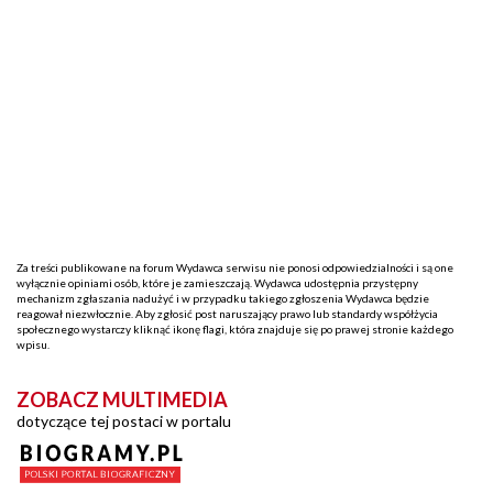
Za treści publikowane na forum Wydawca serwisu nie ponosi odpowiedzialności i są one
wyłącznie opiniami osób, które je zamieszczają. Wydawca udostępnia przystępny
mechanizm zgłaszania nadużyć i w przypadku takiego zgłoszenia Wydawca będzie
reagował niezwłocznie. Aby zgłosić post naruszający prawo lub standardy współżycia
społecznego wystarczy kliknąć ikonę flagi, która znajduje się po prawej stronie każdego
wpisu.
ZOBACZ MULTIMEDIA
dotyczące tej postaci w portalu