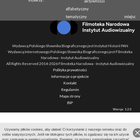
Indeksy:
aktywności
alfabetyczny
tematyczny
miejsc
Wydawcą Polskiego Słownika Biograficznego jest Instytut Historii PAN
Wydawcą Internetowego Polskiego Słownika Biograficznego jest Filmoteka
Narodowa - Instytut Audiowizualny
All Rights Reserved 2014-
2026
Filmoteka Narodowa - Instytut Audiowizualny
Polityka prywatności
Informacje o projekcie
Kontakt
Regulamin
Mapa strony
BIP
Wersja: 1.2.0
Uzywamy plików cookies, aby ułatwić Ci korzystanie z naszego serwisu oraz do
celów statystycznych. Jeśli nie blokujesz tych plików, to zgadzasz się na ich użycie
oraz zapisanie w pamięci urządzenia. Pamiętaj, że możesz samodzielnie zarządzać