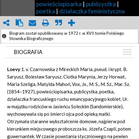
powieściopisarka
|
publicystka
|
poetka
|
działaczka feministyczna
Biogram został opublikowany w 1972 r. w XVII tomie Polskiego
Słownika Biograficznego
BIOGRAFIA
BIOGRAFIA
Loevy
1.
v.
Czarnowska z Mireckich Maria, pseud. i krypt. B.
ZDJĘCIA
Saryusz, Bolesław Saryusz, Ciotka Marynia, Jerzy Horwat,
(1)
Maria Szeliga, Matylda Mahoń,
Vox,
Jx., M. S.,
M. Sz., Mar. Sz.
GRAF POWIĄZAŃ
(1854–1927), powieściopisarka, publicystka, poetka,
DYSKUSJA
działaczka francuskiego ruchu emancypacyjnego kobiet. Ur.
Mapa
w majątku rodziców w Jasieńcu Soleckim (Sandomierskie),
wychowywała się po śmierci ojca pod opieką matki.
Otrzymała staranne wykształcenie domowe, najpierw pod
kierunkiem miejscowego proboszcza ks. Józefa Czapli, potem
guwernantek. W czasie powstania styczniowego na pewien