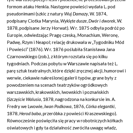
formom ataku Henkla. Następne powieści wydała L. pod
pseudonimami (szkic z natury
Wuj Damazy
,
W. 1874,
podpisany Ciotka Marynia,
Wyklęte dusze
,
Dwór i dworek
,
W.
1878, podpisane Jerzy Horwat). W r. 1875 odbyła podróż po
Europie, odwiedzając Pragę czeską, Monachium, Weronę,
Padwę, Rzym i Neapol; relację drukowała w „Tygodniku Mód
i Powieści” (1876). W r. 1876 poślubiła Stanisława Jana
Czarnowskiego (zob.), z którym rozstała się po kilku
tygodniach. Podczas pobytu w Warszawie napisała też L.
parę sztuk teatralnych, które dzięki zręcznej akcji, humorowi i
werwie, ciekawie nakreślonej galerii typów, grane były z
powodzeniem na scenach teatrzyków ogródkowych
warszawskich, krakowskich, lwowskich i poznańskich
(
Szczęście Walusia
,
1878, nagrodzona na konkursie im. A.
Fredry we Lwowie,
Iwan Podkowa
,
1876,
Córka elegantki
,
1878,
Herod baba
,
przeróbka z powieści Kraszewskiego).
Równocześnie poświęciła się pracy w robotniczych kółkach
oświatowych i gdy ta działalność zwróciła uwagę władz,