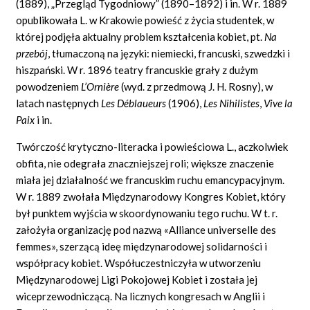
(1889), „Przegląd Tygodniowy” (1890–1892) i
in.
W r. 1889
opublikowała L. w Krakowie powieść z życia studentek, w
której podjęła aktualny problem kształcenia kobiet, pt.
Na
przebój
,
tłumaczoną na języki: niemiecki, francuski, szwedzki i
hiszpański. W r. 1896 teatry francuskie grały z dużym
powodzeniem
L’Ornière
(wyd. z przedmową J. H. Rosny), w
latach następnych
Les Déblaueurs
(1906),
Les Nihilistes
,
Vive la
Paix
i
in.
Twórczość krytyczno-literacka i powieściowa L., aczkolwiek
obfita, nie odegrała znaczniejszej roli; większe znaczenie
miała jej działalność we francuskim ruchu emancypacyjnym.
W r. 1889 zwołała Międzynarodowy Kongres Kobiet, który
był punktem wyjścia w skoordynowaniu tego ruchu. W t. r.
założyła organizację pod nazwą
«Alliance universelle des
femmes»,
szerzącą ideę międzynarodowej solidarności i
współpracy kobiet. Współuczestniczyła w utworzeniu
Międzynarodowej Ligi Pokojowej Kobiet i została jej
wiceprzewodniczącą. Na licznych kongresach w Anglii i