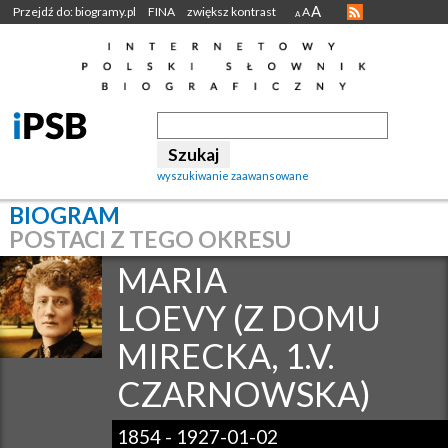
A
Przejdź do: biogramy.pl
FINA
zwiększ kontrast
A
A
wyszukiwanie zaawansowane
BIOGRAM
POSTACI Z TEGO OKRESU
MARIA
LOEVY (Z DOMU
MIRECKA, 1.V.
CZARNOWSKA)
1854
-
1927-01-02