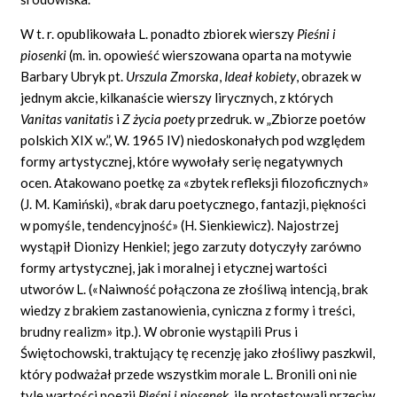
W t. r. opublikowała L. ponadto zbiorek wierszy
Pieśni i
piosenki
(m. in. opowieść wierszowana oparta na motywie
Barbary Ubryk pt.
Urszula Zmorska
,
Ideał kobiety
,
obrazek w
jednym akcie, kilkanaście wierszy lirycznych, z których
Vanitas vanitatis
i
Z życia poety
przedruk. w „Zbiorze poetów
polskich XIX w.”, W. 1965 IV) niedoskonałych pod względem
formy artystycznej, które wywołały serię negatywnych
ocen. Atakowano poetkę za «zbytek refleksji filozoficznych»
(J. M. Kamiński), «brak daru poetycznego, fantazji, piękności
w pomyśle, tendencyjność» (H. Sienkiewicz). Najostrzej
wystąpił Dionizy Henkiel; jego zarzuty dotyczyły zarówno
formy artystycznej, jak i moralnej i etycznej wartości
utworów L. («Naiwność połączona ze złośliwą intencją, brak
wiedzy z brakiem zastanowienia, cyniczna z formy i treści,
brudny realizm» itp.). W obronie wystąpili Prus i
Świętochowski, traktujący tę recenzję jako złośliwy paszkwil,
który podważał przede wszystkim morale L. Bronili oni nie
tyle wartości poezji
Pieśni i piosenek
,
ile protestowali przeciw