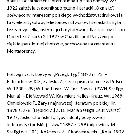
pour le Désarmement International),
pisała odezwy. W
r.
1922 założyła tygodnik społeczno-literacki „Ognisko”,
poświęcony interesom polskiego wychodźstwa; drukowała
tu wiele artykułów, felietonów i utworów literackich. Była
też założycielką instytucji charytatywnej dla starców
«Croix
Diolette».
Zmarła 2 I 1927 w
Chaville
pod Paryżem po
ciężkiej paroletniej chorobie, pochowana na cmentarzu
Montmorency.
Fot. wg rys. E.
Loevy
w: „Przegl. Tyg.” 1892 nr 23; –
Estreicher w. XIX; Zaleska Z., Czasopisma kobiece w Polsce,
W. 1938 s. 89; W. Enc. Ilustr.; W. Enc. Powsz., (PWN, Szeliga
Maria); – Bieńkowski W., Kazimierz Kelles-Krauz, Wr. 1969;
Chmielowski
P.,
Zarys najnowszej literatury polskiej, Kr.
1898 s. 278; [Dębicki Z.] Z. D., Maria Szeliga, „Kur. Warsz.”
1927; Jeske-Choiński
T.,
Typy i ideały pozytywnej
beletrystyki polskiej, „Niwa” 1887 z. 299 (odpowiedź M.
Szeligi w z. 301); Kościesza Z., Z końcem wieku, „Rola” 1902