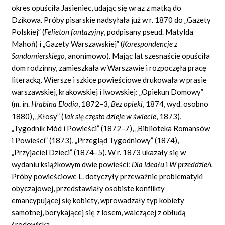
okres opuściła Jasieniec, udając się wraz z matką do
Dzikowa. Próby pisarskie nadsyłała już w r. 1870 do „Gazety
Polskiej” (
Felieton fantazyjny
,
podpisany pseud. Matylda
Mahoń) i „Gazety Warszawskiej” (
Korespondencje z
Sandomierskiego
, anonimowo). Mając lat szesnaście opuściła
dom rodzinny, zamieszkała w Warszawie i rozpoczęła pracę
literacką. Wiersze i szkice powieściowe drukowała w prasie
warszawskiej, krakowskiej i lwowskiej: „Opiekun Domowy”
(m.
in.
Hrabina Elodia
,
1872–3,
Bez opieki
,
1874, wyd. osobno
1880), „Kłosy” (
Tak się często dzieje w świecie
,
1873),
„Tygodnik Mód i Powieści” (1872–7), „Biblioteka Romansów
i Powieści” (1873), „Przegląd Tygodniowy” (1874),
„Przyjaciel Dzieci” (1874–5). W r. 1873 ukazały się w
wydaniu książkowym dwie powieści:
Dla ideału
i
W przeddzień.
Próby powieściowe L. dotyczyły przeważnie problematyki
obyczajowej, przedstawiały osobiste konflikty
emancypującej się kobiety, wprowadzały typ kobiety
samotnej, borykającej się z losem, walczącej z obłudą
środowiska.