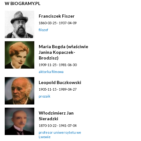
W BIOGRAMY.PL
Franciszek Fiszer
1860-03-25 - 1937-04-09
filozof
Maria Bogda (właściwie
Janina Kopaczek-
Brodzisz)
1909-11-25 - 1981-06-30
aktorka filmowa
Leopold Buczkowski
1905-11-15 - 1989-04-27
prozaik
Włodzimierz Jan
Sieradzki
1870-10-22 - 1941-07-04
profesor uniwersytetu we
Lwowie