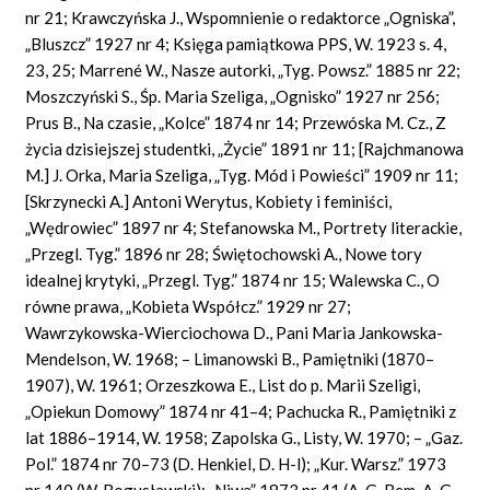
nr 21; Krawczyńska J., Wspomnienie o redaktorce „Ogniska”,
„Bluszcz” 1927 nr 4; Księga pamiątkowa PPS, W. 1923 s. 4,
23, 25;
Marrené
W., Nasze autorki, „Tyg. Powsz.” 1885 nr 22;
Moszczyński S., Śp. Maria Szeliga, „Ognisko” 1927 nr 256;
Prus B., Na czasie, „Kolce” 1874 nr 14; Przewóska M. Cz., Z
życia dzisiejszej studentki, „Życie” 1891 nr 11; [Rajchmanowa
M.]
J. Orka, Maria Szeliga, „Tyg. Mód i Powieści” 1909 nr 11;
[Skrzynecki A.] Antoni Werytus, Kobiety i feminiści,
„Wędrowiec” 1897 nr 4; Stefanowska M., Portrety literackie,
„Przegl. Tyg.” 1896 nr 28; Świętochowski A., Nowe tory
idealnej krytyki, „Przegl. Tyg.” 1874 nr 15; Walewska C., O
równe prawa, „Kobieta Współcz.” 1929 nr 27;
Wawrzykowska-Wierciochowa D., Pani Maria Jankowska-
Mendelson, W. 1968; – Limanowski B., Pamiętniki (1870–
1907), W. 1961; Orzeszkowa E., List do p. Marii Szeligi,
„Opiekun Domowy” 1874 nr 41–4; Pachucka R., Pamiętniki z
lat 1886–1914, W. 1958; Zapolska G., Listy, W. 1970; – „Gaz.
Pol.” 1874 nr 70–73
(D.
Henkiel,
D.
H-l); „Kur. Warsz.” 1973
nr 140 (W. Bogusławski); „Niwa” 1873 nr 41 (A. G. Bem,
A. G.