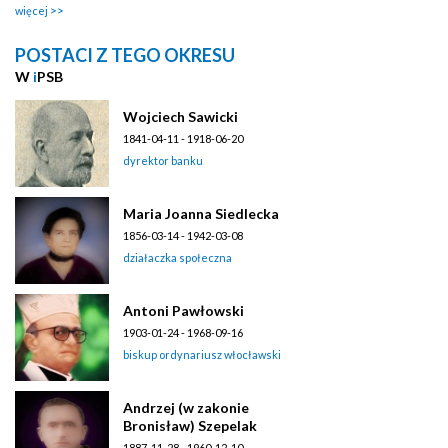
więcej
POSTACI Z TEGO OKRESU
W
i
PSB
Wojciech Sawicki
1841-04-11 - 1918-06-20
dyrektor banku
Maria Joanna Siedlecka
1856-03-14 - 1942-03-08
działaczka społeczna
Antoni Pawłowski
1903-01-24 - 1968-09-16
biskup ordynariusz włocławski
Andrzej (w zakonie
Bronisław) Szepelak
1887-11-28 - 1960-12-10