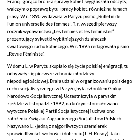
Francji gorąco broniła sprawy kobiet, wygłaszała odczyty,
walczyła o poprawę bytu i pracy kobiet, również na łamach
prasy. W r. 1890 wydawała w Paryżu pismo „Bulletin
de
l’union universelle des femmes”. T. r.
wyszedł pierwszy
rocznik wydawnictwa „Les
femmes et les féministes”
prezentujący sylwetki wybitniejszych działaczek
światowego ruchu kobiecego. W r. 1895 redagowała pismo
„Revue
Féministe”.
W domu L. w Paryżu skupiało się życie polskiej emigracji, tu
odbywały się pierwsze zebrania młodzieży
niepodległościowej. Brała udział w organizowaniu polskiego
ruchu socjalistycznego w Paryżu, była członkiem Gminy
Narodowo-Socjalistycznej. Uczestniczyła w paryskim
zjeździe w listopadzie 1892, na którym sformułowano
wytyczne Polskiej Partii Socjalistycznej i uchwalono
założenia Związku Zagranicznego Socjalistów Polskich.
Nazywano
L.
«jedną z najgorliwszych szermierek
sprawiedliwości, wolności i dobroci» (J.-H. Rosny). Jako