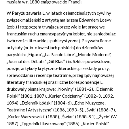
musiała w r. 1880 emigrować do Francji.
W Paryżu zawarła L. w latach osiemdziesiątych cywilny
związek małżeński z artystą malarzem Edwardem Loevy
(zob.) i rozpoczęła trwającą przez wiele lat pracę we
francuskim ruchu emancypacyjnym kobiet, nie zaniedbując
twórczości literackiej i publicystycznej. Pisywała liczne
artykuły (m.
in.
o kwestiach polskich) do dzienników
paryskich: „Figaro”, „La Parole
Libre”,
„Monde
Moderne”,
„Journal
des Débats”,
„Gil Blas” i
in.
Szkice powieściowe,
poezje, artykuły krytyczno-literackie, przekłady prozy,
sprawozdania i recenzje teatralne, przeglądy najnowszej
literatury francuskiej oraz liczne korespondencje L.
drukowały pisma krajowe: „Nowiny” (1881–2), „Dziennik
Polski” (1881, 1887), „Kurier Codzienny” (1882–3, 1892,
1894), „Dziennik Łódzki” (1884–6), „Echo Muzyczne,
Teatralne i Artystyczne” (1886, 1893–5), „Świt” (1886–7),
„Kurier Warszawski” (1888), „Świat” (1888–91), „Życie” (W.
1887), „Tygodnik Illustrowany” (1886), „Kurier Polski”