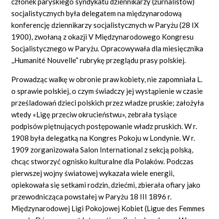
członek paryskiego syndykatu dziennikarzy (żurnalistów)
socjalistycznych była delegatem na międzynarodową
konferencję dziennikarzy socjalistycznych w Paryżu (28 IX
1900), zwołaną z okazji V Międzynarodowego Kongresu
Socjalistycznego w Paryżu. Opracowywała dla miesięcznika
,,
Humanité Nouvelle”
rubrykę przeglądu prasy polskiej.
Prowadząc walkę w obronie praw kobiety, nie zapomniała L.
o sprawie polskiej, o czym świadczy jej wystąpienie w czasie
prześladowań dzieci polskich przez władze pruskie; założyła
wtedy
«Ligę
przeciw okrucieństwu», zebrała tysiące
podpisów piętnujących postępowanie władz pruskich. W r.
1908 była delegatką na Kongres Pokoju w Londynie. W r.
1909 zorganizowała Salon International z sekcją polską,
chcąc stworzyć ognisko kulturalne dla Polaków. Podczas
pierwszej wojny światowej wykazała wiele energii,
opiekowała się setkami rodzin, dziećmi, zbierała ofiary jako
przewodnicząca powstałej w Paryżu 18 III 1896 r.
Międzynarodowej Ligi Pokojowej Kobiet
(Ligue des Femmes