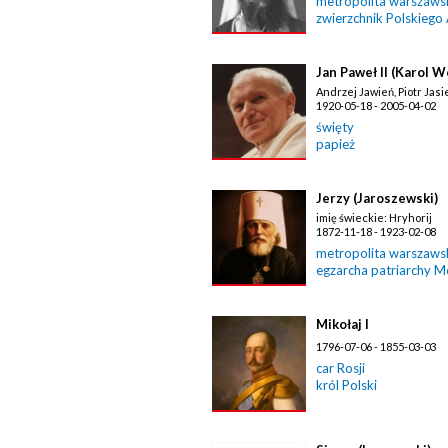
metropolita warszawski
zwierzchnik Polskiego
Jan Paweł II (Karol W
Andrzej Jawień, Piotr Jasi
1920-05-18 - 2005-04-02
święty
papież
Jerzy (Jaroszewski)
imię świeckie: Hryhorij
1872-11-18 - 1923-02-08
metropolita warszawski
egzarcha patriarchy 
Mikołaj I
1796-07-06 - 1855-03-03
car Rosji
król Polski