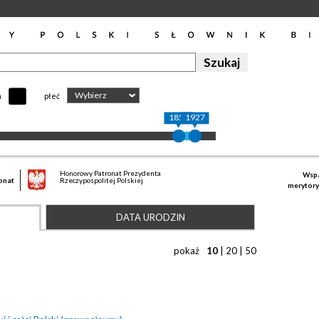
Wybierz
h
płeć
1854
1927
Honorowy Patronat Prezydenta
Wspa
onat
Rzeczypospolitej Polskiej
merytory
DATA URODZIN
pokaż
10
|
20
|
50