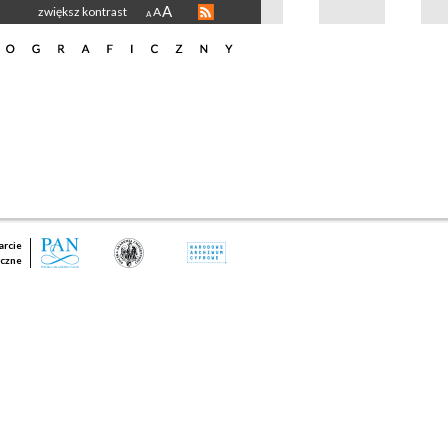
A
zwiększ kontrast
A
A
rcie
czne