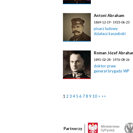
Antoni Abraham
1869-12-19 - 1923-06-23
pisarz ludowy
działacz kaszubski
Roman Józef Abraha
1891-02-28 - 1976-08-26
doktor praw
generał brygady WP
1
2
3
4
5
6
7
8
9
10
>
>>
Partnerzy