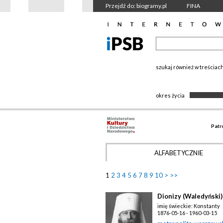
Przejdź do: biogramy.pl
FINA
szukaj również w treściac
okres życia
Patr
ALFABETYCZNIE
1
2
3
4
5
6
7
8
9
10
>
>>
Dionizy (Waledyński)
imię świeckie: Konstanty
1876-05-16 - 1960-03-15