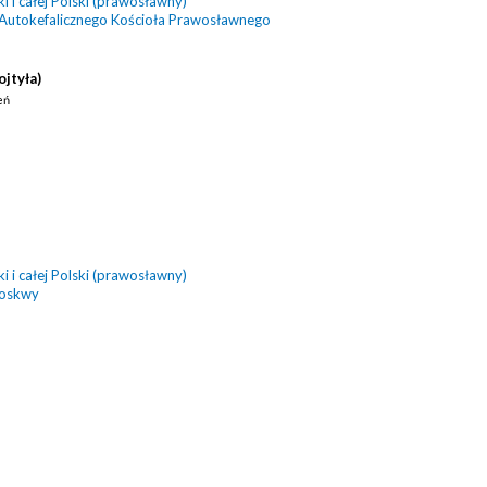
 i całej Polski (prawosławny)
 Autokefalicznego Kościoła Prawosławnego
ojtyła)
eń
 i całej Polski (prawosławny)
Moskwy