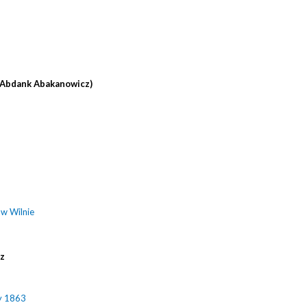
(Abdank Abakanowicz)
 w Wilnie
cz
y 1863