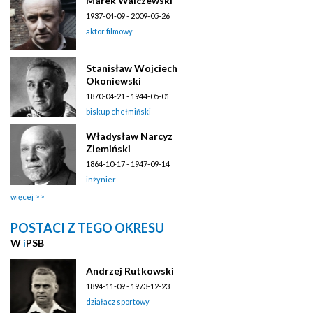
Marek Walczewski
1937-04-09 - 2009-05-26
aktor filmowy
Stanisław Wojciech
Okoniewski
1870-04-21 - 1944-05-01
biskup chełmiński
Władysław Narcyz
Ziemiński
1864-10-17 - 1947-09-14
inżynier
więcej
POSTACI Z TEGO OKRESU
W
i
PSB
Andrzej Rutkowski
1894-11-09 - 1973-12-23
działacz sportowy