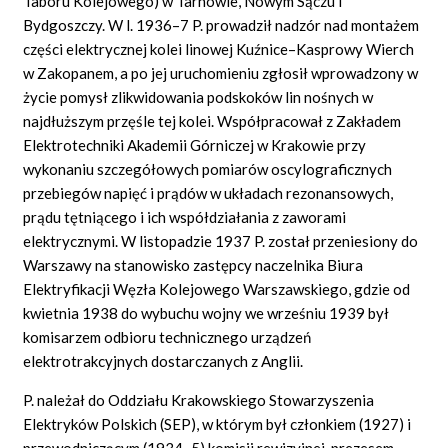
Taboru Kolejowego) w Tarnowie, Nowym Sączu i
Bydgoszczy. W l. 1936–7 P. prowadził nadzór nad montażem
części elektrycznej kolei linowej Kuźnice–Kasprowy Wierch
w Zakopanem, a po jej uruchomieniu zgłosił wprowadzony w
życie pomysł zlikwidowania podskoków lin nośnych w
najdłuższym przęśle tej kolei. Współpracował z Zakładem
Elektrotechniki Akademii Górniczej w Krakowie przy
wykonaniu szczegółowych pomiarów oscylograficznych
przebiegów napięć i prądów w układach rezonansowych,
prądu tętniącego i ich współdziałania z zaworami
elektrycznymi. W listopadzie 1937 P. został przeniesiony do
Warszawy na stanowisko zastępcy naczelnika Biura
Elektryfikacji Węzła Kolejowego Warszawskiego, gdzie od
kwietnia 1938 do wybuchu wojny we wrześniu 1939 był
komisarzem odbioru technicznego urządzeń
elektrotrakcyjnych dostarczanych z Anglii.
P. należał do Oddziału Krakowskiego Stowarzyszenia
Elektryków Polskich (SEP), w którym był członkiem (1927) i
przewodniczącym (1934–5) komisji rewizyjnej, prezesem