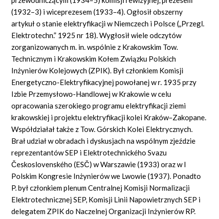
(1932–3) i wiceprezesem (1933–4). Ogłosił obszerny
artykuł o stanie elektryfikacji w Niemczech i Polsce („Przegl.
Elektrotechn.” 1925 nr 18). Wygłosił wiele odczytów
zorganizowanych m. in. wspólnie z Krakowskim Tow.
Technicznym i Krakowskim Kołem Związku Polskich
Inżynierów Kolejowych (ZPIK). Był członkiem Komisji
Energetyczno-Elektryfikacyjnej powołanej w r. 1935 przy
Izbie Przemysłowo-Handlowej w Krakowie w celu
opracowania szerokiego programu elektryfikacji ziemi
krakowskiej i projektu elektryfikacji kolei Kraków–Zakopane.
Współdziałał także z Tow. Górskich Kolei Elektrycznych.
Brał udział w obradach i dyskusjach na wspólnym zjeździe
reprezentantów SEP i Elektrotechnického Svazu
Československého (ESČ) w Warszawie (1933) oraz w I
Polskim Kongresie Inżynierów we Lwowie (1937). Ponadto
P. był członkiem plenum Centralnej Komisji Normalizacji
Elektrotechnicznej SEP, Komisji Linii Napowietrznych SEP i
delegatem ZPIK do Naczelnej Organizacji Inżynierów RP.