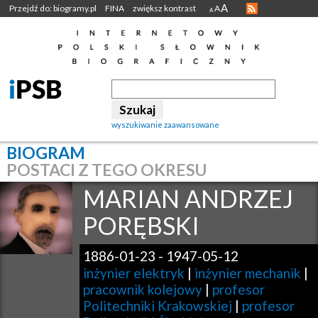
A
Przejdź do: biogramy.pl
FINA
zwiększ kontrast
A
A
wyszukiwanie zaawansowane
BIOGRAM
POSTACI Z TEGO OKRESU
MARIAN ANDRZEJ
PORĘBSKI
1886-01-23
-
1947-05-12
inżynier elektryk
|
inżynier mechanik
|
pracownik kolejowy
|
profesor
Politechniki Krakowskiej
|
profesor