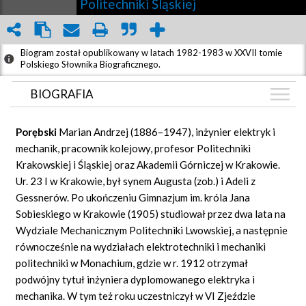
Politechniki Śląskiej
Biogram został opublikowany w latach 1982-1983 w XXVII tomie
Polskiego Słownika Biograficznego.
BIOGRAFIA
BIOGRAFIA
Porębski
Marian Andrzej (1886–1947), inżynier elektryk i
GRAF POWIĄZAŃ
mechanik, pracownik kolejowy, profesor Politechniki
Krakowskiej i Śląskiej oraz Akademii Górniczej w Krakowie.
DYSKUSJA
Ur. 23 I w Krakowie, był synem Augusta (zob.) i Adeli z
Mapa
Gessnerów. Po ukończeniu Gimnazjum im. króla Jana
Sobieskiego w Krakowie (1905) studiował przez dwa lata na
Wydziale Mechanicznym Politechniki Lwowskiej, a następnie
równocześnie na wydziałach elektrotechniki i mechaniki
politechniki w Monachium, gdzie w r. 1912 otrzymał
podwójny tytuł inżyniera dyplomowanego elektryka i
mechanika. W tym też roku uczestniczył w VI Zjeździe