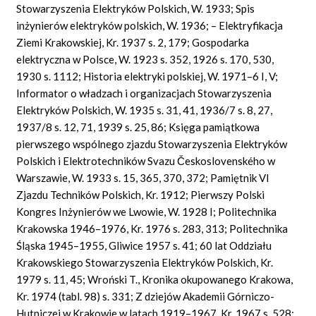
Stowarzyszenia Elektryków Polskich, W. 1933; Spis
inżynierów elektryków polskich, W. 1936; – Elektryfikacja
Ziemi Krakowskiej, Kr. 1937 s. 2, 179; Gospodarka
elektryczna w Polsce, W. 1923 s. 352, 1926 s. 170, 530,
1930 s. 1112; Historia elektryki polskiej, W. 1971–6 I, V;
Informator o władzach i organizacjach Stowarzyszenia
Elektryków Polskich, W. 1935 s. 31, 41, 1936/7 s. 8, 27,
1937/8 s. 12, 71, 1939 s. 25, 86; Księga pamiątkowa
pierwszego wspólnego zjazdu Stowarzyszenia Elektryków
Polskich i Elektrotechników Svazu Československého w
Warszawie, W. 1933 s. 15, 365, 370, 372; Pamiętnik VI
Zjazdu Techników Polskich, Kr. 1912; Pierwszy Polski
Kongres Inżynierów we Lwowie, W. 1928 I; Politechnika
Krakowska 1946–1976, Kr. 1976 s. 283, 313; Politechnika
Śląska 1945–1955, Gliwice 1957 s. 41; 60 lat Oddziału
Krakowskiego Stowarzyszenia Elektryków Polskich, Kr.
1979 s. 11, 45; Wroński T., Kronika okupowanego Krakowa,
Kr. 1974 (tabl. 98) s. 331; Z dziejów Akademii Górniczo-
Hutniczej w Krakowie w latach 1919–1967, Kr. 1967 s. 528;