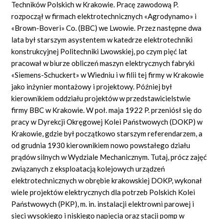
Techników Polskich w Krakowie. Pracę zawodową P.
rozpoczął w firmach elektrotechnicznych «Agrodynamo» i
«Brown-Boveri» Co. (BBC) we Lwowie. Przez następne dwa
lata był starszym asystentem w katedrze elektrotechniki
konstrukcyjnej Politechniki Lwowskiej, po czym pięć lat
pracował w biurze obliczeń maszyn elektrycznych fabryki
«Siemens-Schuckert» w Wiedniu i w filii tej firmy w Krakowie
jako inżynier montażowy i projektowy. Później był
kierownikiem oddziału projektów w przedstawicielstwie
firmy BBC w Krakowie. W poł. maja 1922 P. przeniósł się do
pracy w Dyrekcji Okręgowej Kolei Państwowych (DOKP) w
Krakowie, gdzie był początkowo starszym referendarzem, a
od grudnia 1930 kierownikiem nowo powstałego działu
prądów silnych w Wydziale Mechanicznym. Tutaj, prócz zajęć
związanych z eksploatacją kolejowych urządzeń
elektrotechnicznych w obrębie krakowskiej DOKP, wykonał
wiele projektów elektrycznych dla potrzeb Polskich Kolei
Państwowych (PKP), m. in. instalacji elektrowni parowej i
sieci wysokiego i niskiego napięcia oraz stacji pomp w