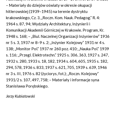
– Materiały do dziejów oświaty w okresie okupacji
hitlerowskiej (1939–1945) na terenie dystryktu
krakowskiego, Cz. 3, „Roczn. Kom. Nauk. Pedagog.” R. 4:
1964 s. 87, 94; Wydziały Architektury, Inżynierii i
Komunikacji Akademii Górniczej w Krakowie. Program, Kr.
1948 s. 168; – „Biul. Naczelnej Organizacji Inżynierów” 1936
nr 5 s. 3, 1937 nr 8–9 s. 2; „Inżynier Kolejowy” 1931 nr 4 s.
138; „Monitor Pol.” 1937 nr 260 poz. 410; „Nauka Pol.” 1939
s. 116; „Przegl. Elektrotechn.” 1925 s. 306, 363, 1927 s. 247,
1932 s. 280, 1933 s. 18, 182, 1934 s. 604, 605, 1935 s. 182,
294, 578, 1936 s. 833, 1937 s. 621, 705, 1939 s. 639, 1946
nr 3 s. III, 1976 s. 82 (życiorys, fot.); „Roczn. Kolejowy”
1931/2 s. 107, 497, 758; – Materiały i informacje syna
Stanisława Porębskiego.
Jerzy Kubiatowski