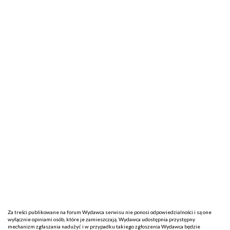
Za treści publikowane na forum Wydawca serwisu nie ponosi odpowiedzialności i są one
wyłącznie opiniami osób, które je zamieszczają. Wydawca udostępnia przystępny
mechanizm zgłaszania nadużyć i w przypadku takiego zgłoszenia Wydawca będzie