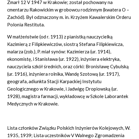
Zmarł 12 V 1947 w Krakowie; został pochowany na
cmentarzu Rakowickim w grobowcu rodzinnym (kwatera O –
Zachód). Był odznaczony m. in. Krzyżem Kawalerskim Orderu
Polonia Restituta.
W małżeństwie (od r. 1913) z pianistką nauczycielką
Kazimierą z Filipkiewiczów, siostrą Stefana Filipkiewicza,
malarza (zob.), P. miał synów: Kazimierza (ur. 1914),
ekonomistę, i Stanisława (ur. 1922), inżyniera elektryka,
nauczyciela szkół średnich, oraz córki: Bronisławę Cybulską
(ur. 1916), inżyniera rolnika, Wandę Szotową (ur. 1917),
geografa, adiunkta Stacji Karpackiej Instytutu
Geologicznego w Krakowie, i Jadwigę Dropiowską (ur.
1928), magistra farmacji, wykładowcę w Szkole Laborantek
Medycznych w Krakowie.
Lista członków Związku Polskich Inżynierów Kolejowych, W.
1935, 1939; Lista uczestników V Walnego Zgromadzenia