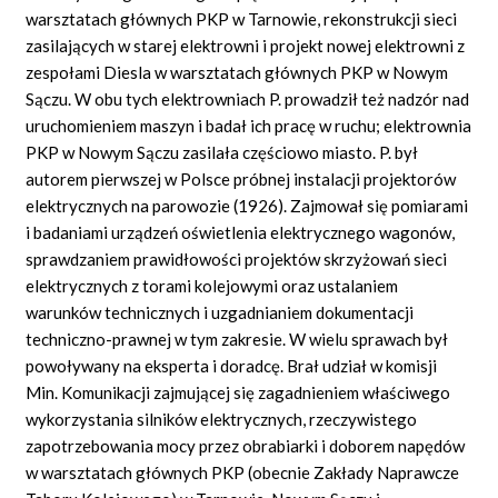
warsztatach głównych PKP w Tarnowie, rekonstrukcji sieci
zasilających w starej elektrowni i projekt nowej elektrowni z
zespołami Diesla w warsztatach głównych PKP w Nowym
Sączu. W obu tych elektrowniach P. prowadził też nadzór nad
uruchomieniem maszyn i badał ich pracę w ruchu; elektrownia
PKP w Nowym Sączu zasilała częściowo miasto. P. był
autorem pierwszej w Polsce próbnej instalacji projektorów
elektrycznych na parowozie (1926). Zajmował się pomiarami
i badaniami urządzeń oświetlenia elektrycznego wagonów,
sprawdzaniem prawidłowości projektów skrzyżowań sieci
elektrycznych z torami kolejowymi oraz ustalaniem
warunków technicznych i uzgadnianiem dokumentacji
techniczno-prawnej w tym zakresie. W wielu sprawach był
powoływany na eksperta i doradcę. Brał udział w komisji
Min. Komunikacji zajmującej się zagadnieniem właściwego
wykorzystania silników elektrycznych, rzeczywistego
zapotrzebowania mocy przez obrabiarki i doborem napędów
w warsztatach głównych PKP (obecnie Zakłady Naprawcze