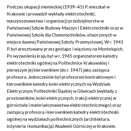
Podczas okupacji niemieckiej (1939–45) P. mieszkał w
Krakowie i prowadził wykłady elektrotechniki,
maszynoznawstwa i organizacji przedsiębiorstw w
Państwowej Szkole Budowy Maszyn i Elektrotechniki oraz w
Państwowej Szkole dla Chemotechników, utworzonych w
miejsce dawnej Państwowej Szkoły Przemysłowej. W r. 1941
P. był aresztowany przez gestapo i więziony na Montelupich.
Po wyzwoleniu kraju był w r. 1945 organizatorem katedry
elektrotechniki ogólnej na Politechnice Krakowskiej i
pierwszym jej kierownikiem (do r. 1947) jako zastępca
profesora. Jednocześnie był profesorem kontraktowym i
kierownikiem katedry kolei elektrycznych na Wydziale
Elektrycznym Politechniki Śląskiej w Gliwicach (wykłady z
prostowników, kolei elektrycznych, trakcji elektrycznej w
górnictwie i materiałoznawstwa elektrotechnicznego) oraz
zastępcą profesora i kierownikiem katedry elektrotechniki
ogólnej na wydziałach politechnicznych (architektura,
inżynieria i komunikacja) Akademii Górniczej w Krakowie.