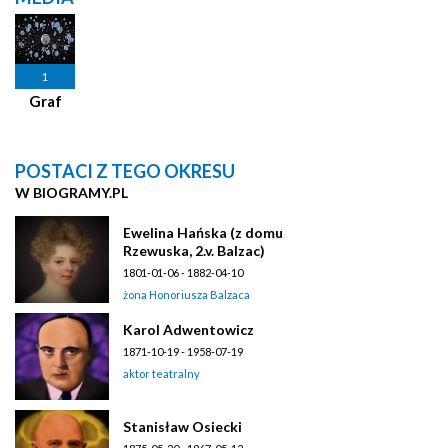
1
Graf
POSTACI Z TEGO OKRESU
W BIOGRAMY.PL
Ewelina Hańska (z domu
Rzewuska, 2.v. Balzac)
1801-01-06 - 1882-04-10
żona Honoriusza Balzaca
Karol Adwentowicz
1871-10-19 - 1958-07-19
aktor teatralny
Stanisław Osiecki