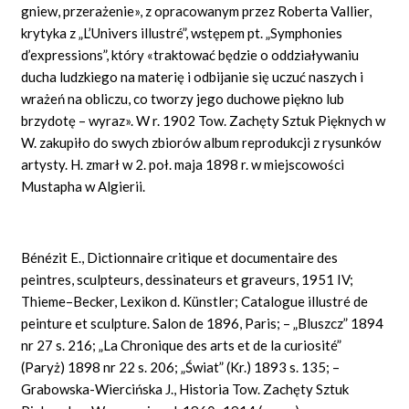
gniew, przerażenie», z opracowanym przez Roberta Vallier,
krytyka z „L’Univers illustré”, wstępem pt. „Symphonies
d’expressions”, który «traktować będzie o oddziaływaniu
ducha ludzkiego na materię i odbijanie się uczuć naszych i
wrażeń na obliczu, co tworzy jego duchowe piękno lub
brzydotę – wyraz». W r. 1902 Tow. Zachęty Sztuk Pięknych w
W. zakupiło do swych zbiorów album reprodukcji z rysunków
artysty. H. zmarł w 2. poł. maja 1898 r. w miejscowości
Mustapha w Algierii.
Bénézit E., Dictionnaire critique et documentaire des
peintres, sculpteurs, dessinateurs et graveurs, 1951 IV;
Thieme–Becker, Lexikon d. Künstler; Catalogue illustré de
peinture et sculpture. Salon de 1896, Paris; – „Bluszcz” 1894
nr 27 s. 216; „La Chronique des arts et de la curiosité”
(Paryż) 1898 nr 22 s. 206; „Świat” (Kr.) 1893 s. 135; –
Grabowska-Wiercińska J., Historia Tow. Zachęty Sztuk