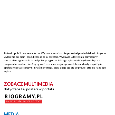
Za treści publikowane na forum Wydawca serwisu nie ponosi odpowiedzialności i są one
wyłącznie opiniami osób, które je zamieszczają. Wydawca udostępnia przystępny
mechanizm zgłaszania nadużyć i w przypadku takiego zgłoszenia Wydawca będzie
reagował niezwłocznie. Aby zgłosić post naruszający prawo lub standardy współżycia
społecznego wystarczy kliknąć ikonę flagi, która znajduje się po prawej stronie każdego
wpisu.
ZOBACZ MULTIMEDIA
dotyczące tej postaci w portalu
MEDIA