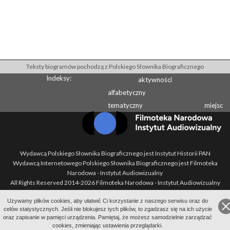
Teksty biogramów pochodzą z Polskiego Słownika Biograficznego
Indeksy:
aktywności
alfabetyczny
tematyczny
miejsc
Wydawcą Polskiego Słownika Biograficznego jest Instytut Historii PAN
Wydawcą Internetowego Polskiego Słownika Biograficznego jest Filmoteka
Narodowa - Instytut Audiowizualny
All Rights Reserved 2014-
2026
Filmoteka Narodowa - Instytut Audiowizualny
Polityka prywatności
Uzywamy plików cookies, aby ułatwić Ci korzystanie z naszego serwisu oraz do
Informacje o projekcie
celów statystycznych. Jeśli nie blokujesz tych plików, to zgadzasz się na ich użycie
Kontakt
oraz zapisanie w pamięci urządzenia. Pamiętaj, że możesz samodzielnie zarządzać
Regulamin
cookies, zmieniając ustawienia przeglądarki.