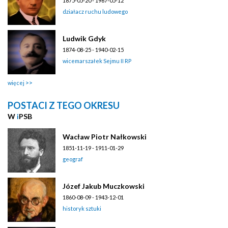
1875-05-20 - 1967-05-12
działacz ruchu ludowego
Ludwik Gdyk
1874-08-25 - 1940-02-15
wicemarszałek Sejmu II RP
więcej
POSTACI Z TEGO OKRESU
W
i
PSB
Wacław Piotr Nałkowski
1851-11-19 - 1911-01-29
geograf
Józef Jakub Muczkowski
1860-08-09 - 1943-12-01
historyk sztuki