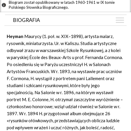
Biogram został opublikowany w latach 1960-1961 w IX tomie
Polskiego Słownika Biograficznego.
BIOGRAFIA
BIOGRAFIA
Heyman
Maurycy (1. poł. w. XIX–1898), artysta malarz,
GRAF POWIĄZAŃ
rysownik, miniaturzysta. Ur. w Kaliszu. Studia artystyczne
odbywał zrazu w warszawskiej Szkole Rysunkowej, a z kolei
DYSKUSJA
w paryskiej École des Beaux-Arts u prof. Fernanda Cormona.
Mapa
Po osiedleniu się w Paryżu uczestniczył H. w Salonach
Artystów Francuskich. W r. 1893, na wystawie prac uczniów
F. Cormona, H. wystąpił z portretem pani Lallement oraz
studiami i szkicami rysunkowymi, które były jego
specjalnością. Na Salonie w r. 1896, na którym wystawił
portret M. E. Colonne, H. otrzymał zaszczytne wyróżnienie –
członkostwo honorowe; wziął udział również w Salonie w r.
1897. W r. 1894 H. przygotował album obejmujące 26
«rysunków ołówkowych, przedstawiających oblicza ludzkie
pod wpływem wrażeń i uczuć różnych, jak boleść, radość,