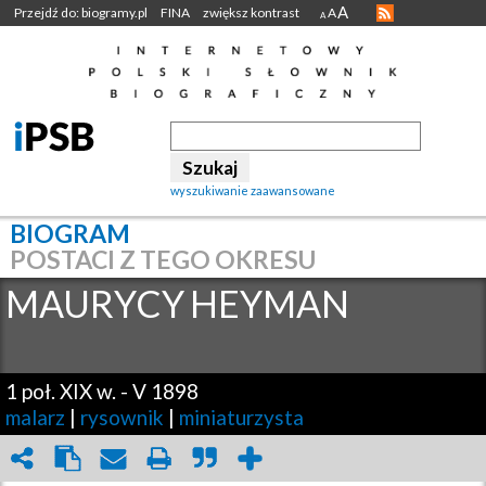
A
Przejdź do: biogramy.pl
FINA
zwiększ kontrast
A
A
wyszukiwanie zaawansowane
BIOGRAM
POSTACI Z TEGO OKRESU
MAURYCY
HEYMAN
1 poł. XIX w.
-
V 1898
malarz
|
rysownik
|
miniaturzysta