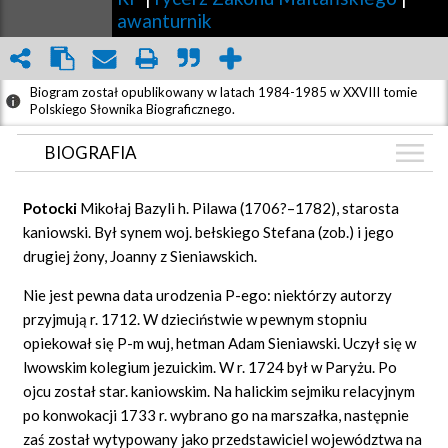
awanturnik
Biogram został opublikowany w latach 1984-1985 w XXVIII tomie
Polskiego Słownika Biograficznego.
BIOGRAFIA
BIOGRAFIA
Potocki
Mikołaj Bazyli h. Pilawa (1706?–1782), starosta
ZDJĘCIA
kaniowski. Był synem woj. bełskiego Stefana (zob.) i jego
(4)
drugiej żony, Joanny z Sieniawskich.
GRAF POWIĄZAŃ
Nie jest pewna data urodzenia P-ego: niektórzy autorzy
DYSKUSJA
przyjmują r. 1712. W dzieciństwie w pewnym stopniu
Mapa
opiekował się P-m wuj, hetman Adam Sieniawski. Uczył się w
lwowskim kolegium jezuickim. W r. 1724 był w Paryżu. Po
ojcu został star. kaniowskim. Na halickim sejmiku relacyjnym
po konwokacji 1733 r. wybrano go na marszałka, następnie
zaś został wytypowany jako przedstawiciel województwa na