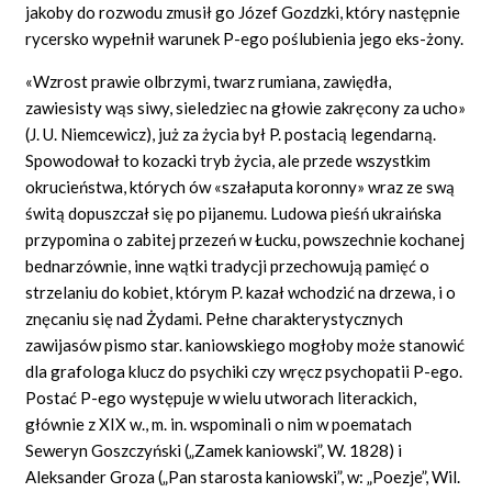
jakoby do rozwodu zmusił go Józef Gozdzki, który następnie
rycersko wypełnił warunek P-ego poślubienia jego eks-żony.
«Wzrost prawie olbrzymi, twarz rumiana, zawiędła,
zawiesisty wąs siwy, sieledziec na głowie zakręcony za ucho»
(J. U. Niemcewicz), już za życia był P. postacią legendarną.
Spowodował to kozacki tryb życia, ale przede wszystkim
okrucieństwa, których ów «szałaputa koronny» wraz ze swą
świtą dopuszczał się po pijanemu. Ludowa pieśń ukraińska
przypomina o zabitej przezeń w Łucku, powszechnie kochanej
bednarzównie, inne wątki tradycji przechowują pamięć o
strzelaniu do kobiet, którym P. kazał wchodzić na drzewa, i o
znęcaniu się nad Żydami. Pełne charakterystycznych
zawijasów pismo star. kaniowskiego mogłoby może stanowić
dla grafologa klucz do psychiki czy wręcz psychopatii P-ego.
Postać P-ego występuje w wielu utworach literackich,
głównie z XIX w., m. in. wspominali o nim w poematach
Seweryn Goszczyński („Zamek kaniowski”, W. 1828) i
Aleksander Groza („Pan starosta kaniowski”, w: „Poezje”, Wil.