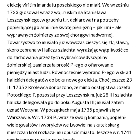
elekcję viritim (mandatu poselskiego nie miał). We wrześniu
1733 głosował wraz z woj. ruskim na Stanisława
Leszczyńskiego, w grudniu t. r. deklarował na potrzeby
popierającej go armii nie kwotę pieniężną – jak inni – ale
wyprawnych żołnierzy ze swej chorągwi nadwornej.
Towarzystwo to musiało już wówczas cieszyć się złą sławą,
skoro zebrana w Haliczu szlachta, wyrażając wątpliwość co
do zachowania przez tych wybrańców dyscypliny
żołnierskiej, zamierzała prosić P-ego o ofiarowanie
pieniędzy miast ludzi. Równocześnie wybrano P-ego w skład
halickich delegatów do boku nowego elekta. Choć jeszcze 23
III 1735 z Królewca donoszono, że mimo odstępstwa Józefa
Potockiego P. pozostał przy Leszczyńskim, już 28 III szlachta
halicka delegowała go do boku Augusta III; musiał zatem
uznać Wettyna. W początkach maja 1735 pojawił się w
Warszawie. W r. 1738 P., wraz ze swoją kompanią, popełnił
wiele gwałtów i wybryków we Lwowie; na skutek skarg
mieszczan król rozkazał mu opuścić miasto. Jeszcze w r. 1741
pamiętano mu owe krwawe burdy.