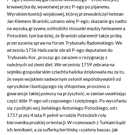
krwawej burdy, wywołanej przez P-ego po pijanemu.
Wyrokiem komisji wojskowej, której przewodniczył hetman
Jan Klemens Branicki, uznano winę P-ego; skazanie go nadto
na wysoką grzywnę ochłodziło stosunki między hetmanem a
Potockimi, tym bardziej, że Branicki udaremnił także próbę
przerzucenia spraw na forum Trybunału Radomskiego. We
wrześniu 1756 Haliczanie obrali P-ego deputatem do
Trybunału Kor., prosząc go zarazem o rezygnację z
należnych od ziemi diet. We wrześniu 1759 zebrana na
sejmiku gospodarskim szlachta halicka dziękowała mu za to,
że swym wojskiem nadwornym osłonił współobywateli od
opryszków i buntującego się chłopstwa; proszono o
gwarancje takiej pomocy na przyszłość, w zamian uwalniając
część dóbr P-ego od czopowego i szelężnego. Po wycofaniu
się z polityki woj. bełskiego Antoniego Potockiego, od r.
1757 przez 4 lata P. pełnił w rodzie Potockich rolę
kierownika pruskiej orientacji. W rozmowach z Turkami bądź
ich lennikami, a za suflerką berlińską «szalony basza», jak