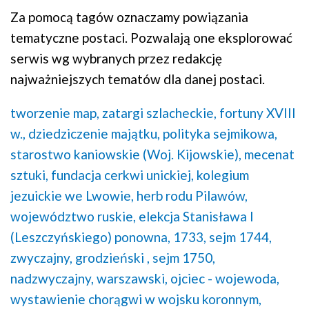
Za pomocą tagów oznaczamy powiązania
tematyczne postaci. Pozwalają one eksplorować
serwis wg wybranych przez redakcję
najważniejszych tematów dla danej postaci.
tworzenie map,
zatargi szlacheckie,
fortuny XVIII
w.,
dziedziczenie majątku,
polityka sejmikowa,
starostwo kaniowskie (Woj. Kijowskie),
mecenat
sztuki,
fundacja cerkwi unickiej,
kolegium
jezuickie we Lwowie,
herb rodu Pilawów,
województwo ruskie,
elekcja Stanisława I
(Leszczyńskiego) ponowna, 1733,
sejm 1744,
zwyczajny, grodzieński ,
sejm 1750,
nadzwyczajny, warszawski,
ojciec - wojewoda,
wystawienie chorągwi w wojsku koronnym,