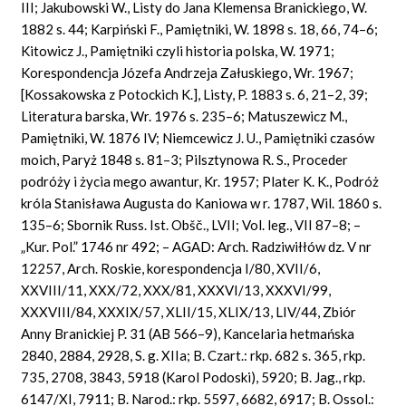
III; Jakubowski W., Listy do Jana Klemensa Branickiego, W.
1882 s. 44; Karpiński F., Pamiętniki, W. 1898 s. 18, 66, 74–6;
Kitowicz J., Pamiętniki czyli historia polska, W. 1971;
Korespondencja Józefa Andrzeja Załuskiego, Wr. 1967;
[Kossakowska z Potockich K.], Listy, P. 1883 s. 6, 21–2, 39;
Literatura barska, Wr. 1976 s. 235–6; Matuszewicz M.,
Pamiętniki, W. 1876 IV; Niemcewicz J. U., Pamiętniki czasów
moich, Paryż 1848 s. 81–3; Pilsztynowa R. S., Proceder
podróży i życia mego awantur, Kr. 1957; Plater K. K., Podróż
króla Stanisława Augusta do Kaniowa w r. 1787, Wil. 1860 s.
135–6; Sbornik Russ. Ist.
Obšč., LVII; Vol. leg., VII 87–8; –
„Kur. Pol.” 1746 nr 492; – AGAD: Arch. Radziwiłłów dz. V nr
12257, Arch. Roskie, korespondencja I/80, XVII/6,
XXVIII/11, XXX/72, XXX/81, XXXVI/13, XXXVI/99,
XXXVIII/84, XXXIX/57, XLII/15, XLIX/13, LIV/44, Zbiór
Anny Branickiej P. 31 (AB 566–9), Kancelaria hetmańska
2840, 2884, 2928, S. g. XIIa; B. Czart.: rkp. 682 s. 365, rkp.
735, 2708, 3843, 5918 (Karol Podoski), 5920; B. Jag., rkp.
6147/XI, 7911; B. Narod.: rkp. 5597, 6682, 6917; B. Ossol.: