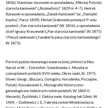
1836), Stanisław Jaszowski w opowiadaniu „Mikołaj Potocki,
starosta kaniowski” („Rozmaitości”
1829 nr 4–7), Henryk
Rzewuski w opowiadaniu „Zamek Kaniowski” (w: „Pamiątki
Soplicy”, Paryż 1839). Michał Grabowski poświęcił P-emu
powieść „Pan starosta kaniowski” (W. 1856), a opowiadania
Józef Ignacy Kraszewski („Pan starosta kaniowski”, W. 1875)
i Placyd Jankowski („Fanaberie pana starosty kaniowskiego”,
W. 1873).
Portret pędzla nieznanego malarza (olej, płótno) w Muz.
Narod. w W.; – Estreicher; Szwedowska J., Muzyka w
czasopismach polskich XVIII wieku. Okres saski, Kr. 1975;
Słown. Geogr., (Buczacz, Gołogóry, Horodenka, Poczajów,
Potok); Kossakowski S., Monografie historyczno-
genealogiczne niektórych rodzin polskich, W. 1860 II;
Niesiecki; Żychliński, I; Elektorowie; Katalog tek Glinki, W.
1969; – Dutkiewicz J. E., Fabryka cerkwi Wniebowzięcia
Najśw. Marii Panny w Poczajowie, „Dawna Sztuka” 1939 z. 2;