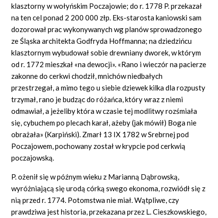
klasztorny w wołyńskim Poczajowie; do r. 1778 P. przekazał
na ten cel ponad 2 200 000 złp. Eks-starosta kaniowski sam
dozorował prac wykonywanych wg planów sprowadzonego
ze Śląska architekta Godfryda Hoffmanna; na dziedzińcu
klasztornym wybudował sobie drewniany dworek, w którym
od r. 1772 mieszkał «na dewocji». «Rano i wieczór na pacierze
zakonne do cerkwi chodził, mnichów niedbałych
przestrzegał, a mimo tego u siebie dziewek kilka dla rozpusty
trzymał, rano je budząc do różańca, który wraz z niemi
odmawiał, a jeżeliby która w czasie tej modlitwy rozśmiała
się, cybuchem po plecach karał, ażeby (jak mówił) Boga nie
obrażała» (Karpiński). Zmarł 13 IX 1782 w Srebrnej pod
Poczajowem, pochowany został w krypcie pod cerkwią
poczajowską.
P. ożenił się w późnym wieku z Marianną Dąbrowską,
wyróżniającą się urodą córką swego ekonoma, rozwiódł się z
nią przed r. 1774. Potomstwa nie miał. Wątpliwe, czy
prawdziwa jest historia, przekazana przez L. Cieszkowskiego,