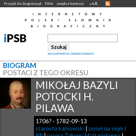
A
Przejdź do: biogramy.pl
FINA
zwiększ kontrast
A
A
wyszukiwanie zaawansowane
BIOGRAM
POSTACI Z TEGO OKRESU
MIKOŁAJ BAZYLI
POTOCKI H.
PILAWA
1706?
-
1782-09-13
starosta kaniowski
|
poseł na sejm I
RP
|
rycerz Zakonu Maltańskiego
|