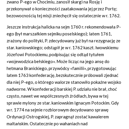
zwano P-ego w Chocimiu, zanosił skargi na Rosję i
przekonywał o konieczności zaatakowania jej przez Portę;
bezowocnością tej misji zniechęcił się ostatecznie w r. 1762.
Jeszcze instrukcja halicka na sejm 1760 r. rekomendowała P-
ego (był marszałkiem sejmiku poselskiego); latem 1761,
zrażony do polityki, P. zdecydowany już był na rezygnację ze
star. kaniowskiego; odstąpił je w r. 1762 kaszt. lwowskiemu
Józefowi Potockiemu, podpisując się odtąd tytułem
«wojewodzica bełskiego». Może licząc na jego ansę do
hetmana Branickiego, przywódcy «familii», przygotowując
latem 1763 konfederację, bezskutecznie próbowali zjednać
dla niej P-ego, o którego walorze stanowiło pokaźne wojsko
nadworne. W konfederacji barskiej P. udziału nie brał, choć
często, nawet we współczesnych źródłach, bywa w tej
sprawie mylony ze star. kaniowskim Ignacym Potockim. Gdy
w r. 1774 na sejmie rozbiorowym decydowano sprawę
Ordynacji Ostrogskiej, P. zapragnął zostać kawalerem
maltańskim. Ostatecznie po wahaniach nad