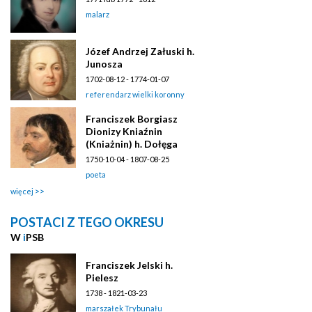
malarz
Józef Andrzej Załuski h.
Junosza
1702-08-12 - 1774-01-07
referendarz wielki koronny
Franciszek Borgiasz
Dionizy Kniaźnin
(Kniażnin) h. Dołęga
1750-10-04 - 1807-08-25
poeta
więcej
POSTACI Z TEGO OKRESU
W
i
PSB
Franciszek Jelski h.
Pielesz
1738 - 1821-03-23
marszałek Trybunału