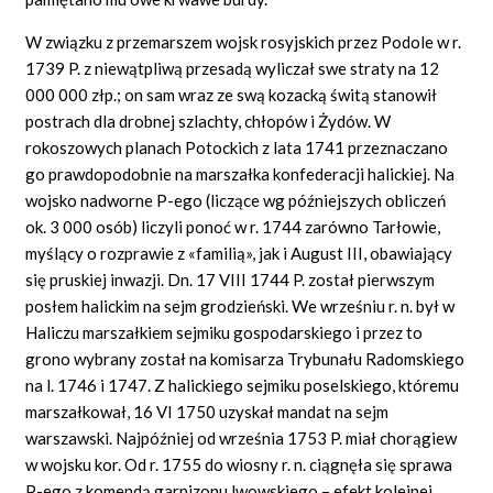
W związku z przemarszem wojsk rosyjskich przez Podole w r.
1739 P. z niewątpliwą przesadą wyliczał swe straty na 12
000 000 złp.; on sam wraz ze swą kozacką świtą stanowił
postrach dla drobnej szlachty, chłopów i Żydów. W
rokoszowych planach Potockich z lata 1741 przeznaczano
go prawdopodobnie na marszałka konfederacji halickiej. Na
wojsko nadworne P-ego (liczące wg późniejszych obliczeń
ok. 3 000 osób) liczyli ponoć w r. 1744 zarówno Tarłowie,
myślący o rozprawie z «familią», jak i August III, obawiający
się pruskiej inwazji. Dn. 17 VIII 1744 P. został pierwszym
posłem halickim na sejm grodzieński. We wrześniu r. n. był w
Haliczu marszałkiem sejmiku gospodarskiego i przez to
grono wybrany został na komisarza Trybunału Radomskiego
na l. 1746 i 1747. Z halickiego sejmiku poselskiego, któremu
marszałkował, 16 VI 1750 uzyskał mandat na sejm
warszawski. Najpóźniej od września 1753 P. miał chorągiew
w wojsku kor. Od r. 1755 do wiosny r. n. ciągnęła się sprawa
P-ego z komendą garnizonu lwowskiego – efekt kolejnej