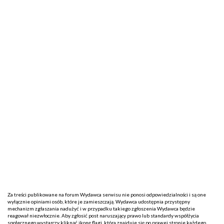
Za treści publikowane na forum Wydawca serwisu nie ponosi odpowiedzialności i są one
wyłącznie opiniami osób, które je zamieszczają. Wydawca udostępnia przystępny
mechanizm zgłaszania nadużyć i w przypadku takiego zgłoszenia Wydawca będzie
reagował niezwłocznie. Aby zgłosić post naruszający prawo lub standardy współżycia
społecznego wystarczy kliknąć ikonę flagi, która znajduje się po prawej stronie każdego