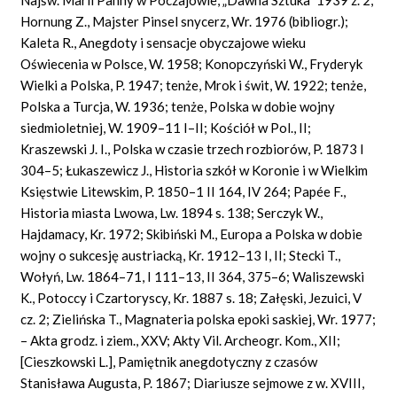
Hornung Z., Majster Pinsel snycerz, Wr. 1976 (bibliogr.);
Kaleta R., Anegdoty i sensacje obyczajowe wieku
Oświecenia w Polsce, W. 1958; Konopczyński W., Fryderyk
Wielki a Polska, P. 1947; tenże, Mrok i świt, W. 1922; tenże,
Polska a Turcja, W. 1936; tenże, Polska w dobie wojny
siedmioletniej, W. 1909–11 I–II; Kościół w
Pol.,
II;
Kraszewski J. I., Polska w czasie trzech rozbiorów, P. 1873 I
304–5; Łukaszewicz J., Historia szkół w Koronie i w Wielkim
Księstwie Litewskim, P. 1850–1 II 164, IV 264;
Papée
F.,
Historia miasta Lwowa, Lw. 1894 s. 138; Serczyk W.,
Hajdamacy, Kr. 1972; Skibiński M., Europa a Polska w dobie
wojny o sukcesję austriacką, Kr. 1912–13 I, II; Stecki T.,
Wołyń, Lw. 1864–71, I 111–13, II 364, 375–6; Waliszewski
K., Potoccy i Czartoryscy, Kr. 1887 s. 18; Załęski, Jezuici,
V
cz.
2; Zielińska T., Magnateria polska epoki saskiej, Wr. 1977;
– Akta grodz. i ziem., XXV; Akty
Vil.
Archeogr. Kom., XII;
[Cieszkowski L.], Pamiętnik anegdotyczny z czasów
Stanisława Augusta, P. 1867; Diariusze sejmowe z w. XVIII,