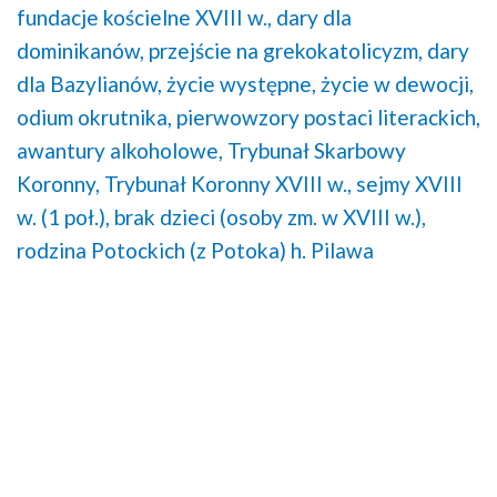
fundacje kościelne XVIII w.,
dary dla
dominikanów,
przejście na grekokatolicyzm,
dary
dla Bazylianów,
życie występne,
życie w dewocji,
odium okrutnika,
pierwowzory postaci literackich,
awantury alkoholowe,
Trybunał Skarbowy
Koronny,
Trybunał Koronny XVIII w.,
sejmy XVIII
w. (1 poł.),
brak dzieci (osoby zm. w XVIII w.),
rodzina Potockich (z Potoka) h. Pilawa