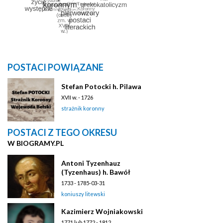
POSTACI POWIĄZANE
Stefan Potocki h. Pilawa
XVII w. - 1726
strażnik koronny
POSTACI Z TEGO OKRESU
W BIOGRAMY.PL
Antoni Tyzenhauz
(Tyzenhaus) h. Bawół
1733 - 1785-03-31
koniuszy litewski
Kazimierz Wojniakowski
1771 lub 1772 - 1812