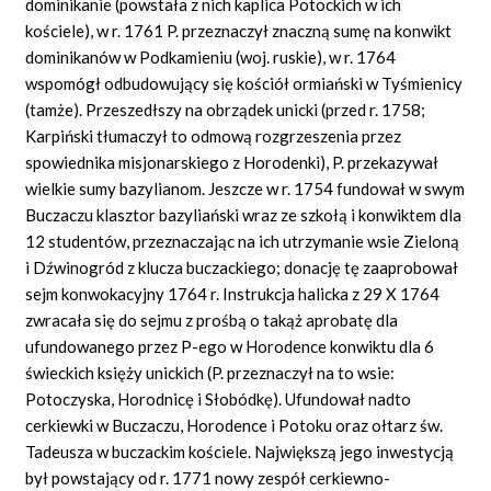
dominikanie (powstała z nich kaplica Potockich w ich
kościele), w r. 1761 P. przeznaczył znaczną sumę na konwikt
dominikanów w Podkamieniu (woj. ruskie), w r. 1764
wspomógł odbudowujący się kościół ormiański w Tyśmienicy
(tamże). Przeszedłszy na obrządek unicki (przed r. 1758;
Karpiński tłumaczył to odmową rozgrzeszenia przez
spowiednika misjonarskiego z Horodenki), P. przekazywał
wielkie sumy bazylianom. Jeszcze w r. 1754 fundował w swym
Buczaczu klasztor bazyliański wraz ze szkołą i konwiktem dla
12 studentów, przeznaczając na ich utrzymanie wsie Zieloną
i Dźwinogród z klucza buczackiego; donację tę zaaprobował
sejm konwokacyjny 1764 r. Instrukcja halicka z 29 X 1764
zwracała się do sejmu z prośbą o takąż aprobatę dla
ufundowanego przez P-ego w Horodence konwiktu dla 6
świeckich księży unickich (P. przeznaczył na to wsie:
Potoczyska, Horodnicę i Słobódkę). Ufundował nadto
cerkiewki w Buczaczu, Horodence i Potoku oraz ołtarz św.
Tadeusza w buczackim kościele. Największą jego inwestycją
był powstający od r. 1771 nowy zespół cerkiewno-