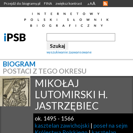
A
Przejdź do: biogramy.pl
FINA
zwiększ kontrast
A
A
wyszukiwanie zaawansowane
BIOGRAM
POSTACI Z TEGO OKRESU
MIKOŁAJ
LUTOMIRSKI H.
JASTRZĘBIEC
ok. 1495
-
1566
kasztelan zawichojski
|
poseł na sejm
Królestwa Polskiego
|
kasztelan