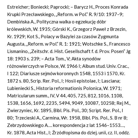
Estreicher; Boniecki; Paprocki; – Barycz H., Proces Konrada
Krupki Przecławskiego, „Reform. w Pol.” R. 9/10: 1937–9;
Dembińska A., Polityczna walka o egzekucję dóbr
królewskich, W. 1935; Górski K., Grzegorz Paweł z Brzezin,
Kr. 1929; Kot S., Polacy w Bazylei za czasów Zygmunta
Augusta, „Reform. w Pol.” R. 1: 1921; Wotschke S., Francesco
Lismanino, „Zeitschr. d. Hist. Gesellschaft f. d. Prov. Posen” Jg
18: 1903 s. 239; – Acta Tom., V; Akta synodów
różnowierczych w Polsce, W. 1966 I; Album stud. Univ. Crac.,
I 122; Diariusze sejmów koronnych 1548, 1553 i 1570, Kr.
1872 s. 80, Scrip. Rer. Pol., I; Hosii epistolae, I; Lasciana;
Lubieniecki S., Historia reformationis Polonica, W. 1971;
Matricularum summ., IV, V 44, 405, 725, 812, 1016, 1108,
1538, 1656, 1692, 2235, 5494, 9049, 10087, 10258; Rej M.,
Zwierzyniec, Kr. 1895, Bibl. Pis. Pol., 30; Script. Rer. Pol., I
80; Trzecieski A., Carmina, Wr. 1958, Bibl. Pis. Pol., S. B nr 8;
Zebrzydowskiego A…. korespondencja z lat 1546–1553…,
Kr. 1878, Acta Hist., I; Źrzódłopisma do dziej. unii, cz. II, oddz.