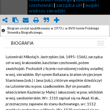
czechowski
|
zarządca ceł
|
wojski
większy sieradzki
Biogram został opublikowany w 1973 r. w XVIII tomie Polskiego
Słownika Biograficznego.
BIOGRAFIA
BIOGRAFIA
Lutomirski Mikołaj h. Jastrzębiec (ok. 1495–1566), zarządca
ZDJĘCIA
ceł w woj. krakowskim, kasztelan czechowski, potem
(1)
zawichojski. Pochodził z licznie rozrodzonej rodziny osiadłej
GRAF POWIĄZAŃ
w woj. sieradzkim. Był synem Baltazara, bratem stryjecznym
DYSKUSJA
Stanisława (zob.) i Jana (zob.), z którym wspólnie dziedziczył
Mapa
na Lutomiersku w pow. szadkowskim. Był on ponadto
właścicielem Kazimierzy Małej i Jakuszowic w pow. wiślickim
w woj. sandomierskim. W r. 1510 zapisał się na Akad. Krak.,
przeznaczony zapewne do stanu duchownego, w r. 1512
zrzekł się probostwa w Warcie. W r. 1520 zaciągnął się na