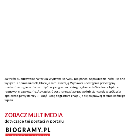
Za treści publikowane na forum Wydawca serwisu nie ponosi odpowiedzialności i są one
wyłącznie opiniami osób, które je zamieszczają. Wydawca udostępnia przystępny
mechanizm zgłaszania nadużyć i w przypadku takiego zgłoszenia Wydawca będzie
reagował niezwłocznie. Aby zgłosić post naruszający prawo lub standardy współżycia
społecznego wystarczy kliknąć ikonę flagi, która znajduje się po prawej stronie każdego
wpisu.
ZOBACZ MULTIMEDIA
dotyczące tej postaci w portalu