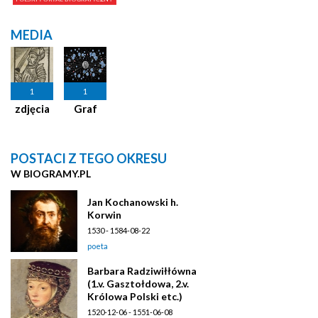
MEDIA
1
1
zdjęcia
Graf
POSTACI Z TEGO OKRESU
W BIOGRAMY.PL
Jan Kochanowski h.
Korwin
1530 - 1584-08-22
poeta
Barbara Radziwiłłówna
(1.v. Gasztołdowa, 2.v.
Królowa Polski etc.)
1520-12-06 - 1551-06-08