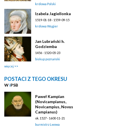
królowa Polski
Izabela Jagiellonka
1519-01-18 - 1559-09-15
królowa Węgier
Jan Lubrański h.
Godziemba
1456 - 1520-05-23
biskup poznański
więcej
POSTACI Z TEGO OKRESU
W
i
PSB
Paweł Kampian
(Novicampianus,
Novicampius, Novus
Campianus)
ok. 1527 - 1600-11-21
burmistrz Lwowa