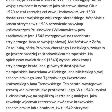
wojnę z zakonem krzyżackim jako pisarz wojskowy. Ok. r.
1528 został zarządcą ceł w woj. krakowskim, w r. 1530
dostał urząd wojskiego większego sieradzkiego. Wspólnie z
Janem otrzymał w r. 1536 zezwolenie na wykup
królewszczyzn Prusinowice i Wilamowice w pow.
szadkowskim (w r. 1543 zrezygnował na rzecz brata
stryjecznego Jana ze swojej połowy). Małżeństwo z Zofią
Ossolińską, córką Prokopa, chorążego lubelskiego, związało
go jeszcze bardziej ze środowiskiem małopolskim. Na
opiekunów swoich dzieci (1543) wybrał, obok żony i
stryjecznego brata Jana, głównych dostojników
małopolskich: kasztelana wiślickiego Jana Mieleckiego, woj.
sandomierskiego Jana Tęczyńskiego i kasztelana
krakowskiego Jana Tarnowskiego. Ten ostatni występował
zresztą wielokrotnie jako protektor L-ego. W r. 1548 uzyskał
L. ekspektatywę na najbliższą kasztelanię mniejszą, jaka
zawakuje w jednym z trzech województw: krakowskim,
sandomierskim lub sieradzkim, i w r. 1549 otrzymał