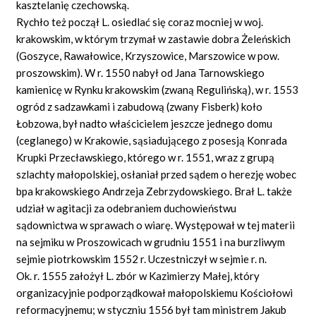
kasztelanię czechowską.
Rychło też począł L. osiedlać się coraz mocniej w woj.
krakowskim, w którym trzymał w zastawie dobra Żeleńskich
(Goszyce, Rawałowice, Krzyszowice, Marszowice w pow.
proszowskim). W r. 1550 nabył od Jana Tarnowskiego
kamienicę w Rynku krakowskim (zwaną Regulińską), w r. 1553
ogród z sadzawkami i zabudową (zwany Fisberk) koło
Łobzowa, był nadto właścicielem jeszcze jednego domu
(ceglanego) w Krakowie, sąsiadującego z posesją Konrada
Krupki Przecławskiego, którego w r. 1551, wraz z grupą
szlachty małopolskiej, osłaniał przed sądem o herezję wobec
bpa krakowskiego Andrzeja Zebrzydowskiego. Brał L. także
udział w agitacji za odebraniem duchowieństwu
sądownictwa w sprawach o wiarę. Występował w tej materii
na sejmiku w Proszowicach w grudniu 1551 i na burzliwym
sejmie piotrkowskim 1552 r. Uczestniczył w sejmie r. n.
Ok. r. 1555 założył L. zbór w Kazimierzy Małej, który
organizacyjnie podporządkował małopolskiemu Kościołowi
reformacyjnemu; w styczniu 1556 był tam ministrem Jakub