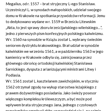
Megalius, od r. 1557 – brat stryjeczny L-ego Stanisław.
Uczestniczył L. w synodach małopolskich, udzielał swojego
domu w Krakowie na spotkania przywódców reformacji. Jemu
to dedykowano wydane w r. 1559 w Brześciu Litewskim
„Akta, to jest sprawy zboru krześcijańskiego wileńskiego…”,
jedno z pierwszych pism konfesyjnych polskiego kalwinizmu.
W r. 1560 na synodzie w Książu został L. wybrany świeckim
seniorem dystryktu krakowskiego. Brał udział w synodzie
kalwińskim we wrześniu 1561, a w październiku 1563 w jego
kamienicy w Krakowie odbyła się, zainicjowana przez
głównego obrońcę ortodoksji kalwińskiej Stanisława
Sarnickiego, dysputa z arianizującymi ministrami Litwy i
Podlasia.
W r. 1561 został L. kasztelanem zawichojskim, w styczniu
1562 otrzymał zgodę na wykup starostwa leżajskiego z
prawem dożywotniego posiadania. Jako świeży posesor
większego kompleksu królewszczyzn, a być może pod
wpływem brata stryjecznego Jana, jednego z czołowych
przeciwników egzekucji dóbr, wypowiedział się L. na sejmie