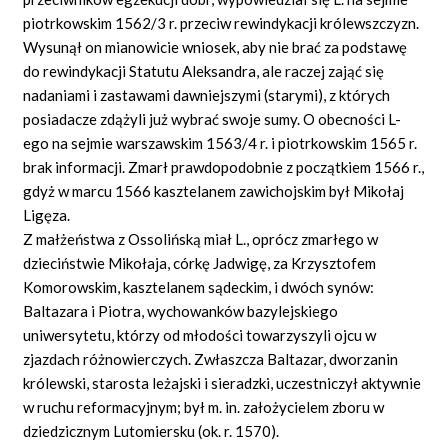
piotrkowskim 1562/3 r. przeciw rewindykacji królewszczyzn.
Wysunął on mianowicie wniosek, aby nie brać za podstawę
do rewindykacji Statutu Aleksandra, ale raczej zająć się
nadaniami i zastawami dawniejszymi (starymi), z których
posiadacze zdążyli już wybrać swoje sumy. O obecności L-
ego na sejmie warszawskim 1563/4 r. i piotrkowskim 1565 r.
brak informacji. Zmarł prawdopodobnie z początkiem 1566 r.,
gdyż w marcu 1566 kasztelanem zawichojskim był Mikołaj
Ligęza.
Z małżeństwa z Ossolińską miał L., oprócz zmarłego w
dzieciństwie Mikołaja, córkę Jadwigę, za Krzysztofem
Komorowskim, kasztelanem sądeckim, i dwóch synów:
Baltazara i Piotra, wychowanków bazylejskiego
uniwersytetu, którzy od młodości towarzyszyli ojcu w
zjazdach różnowierczych. Zwłaszcza Baltazar, dworzanin
królewski, starosta leżajski i sieradzki, uczestniczył aktywnie
w ruchu reformacyjnym; był m. in. założycielem zboru w
dziedzicznym Lutomiersku (ok. r. 1570).