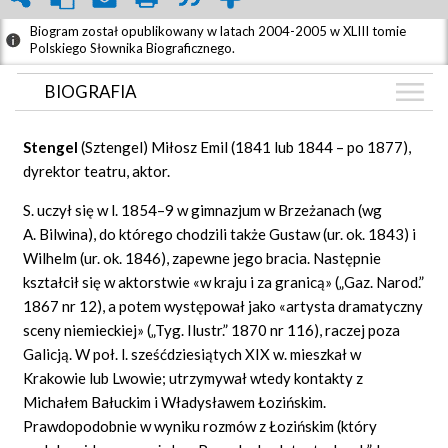
Biogram został opublikowany w latach 2004-2005 w XLIII tomie
Polskiego Słownika Biograficznego.
BIOGRAFIA
BIOGRAFIA
Stengel
(Sztengel) Miłosz Emil (1841 lub 1844 – po 1877),
GRAF POWIĄZAŃ
dyrektor teatru, aktor.
DYSKUSJA
S. uczył się w l. 1854–9 w gimnazjum w Brzeżanach (wg
Mapa
A. Bilwina), do którego chodzili także Gustaw (ur. ok. 1843) i
Wilhelm (ur. ok. 1846), zapewne jego bracia. Następnie
kształcił się w aktorstwie «w kraju i za granicą» („Gaz. Narod.”
1867 nr 12), a potem występował jako «artysta dramatyczny
sceny niemieckiej» („Tyg. Ilustr.” 1870 nr 116), raczej poza
Galicją. W poł. l. sześćdziesiątych XIX w. mieszkał w
Krakowie lub Lwowie; utrzymywał wtedy kontakty z
Michałem Bałuckim i Władysławem Łozińskim.
Prawdopodobnie w wyniku rozmów z Łozińskim (który