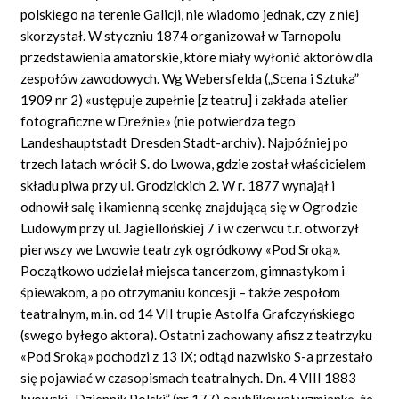
polskiego na terenie Galicji, nie wiadomo jednak, czy z niej
skorzystał. W styczniu 1874 organizował w Tarnopolu
przedstawienia amatorskie, które miały wyłonić aktorów dla
zespołów zawodowych. Wg Webersfelda („Scena i Sztuka”
1909 nr 2) «ustępuje zupełnie [z teatru] i zakłada atelier
fotograficzne w Dreźnie» (nie potwierdza tego
Landeshauptstadt Dresden Stadt-archiv). Najpóźniej po
trzech latach wrócił S. do Lwowa, gdzie został właścicielem
składu piwa przy ul. Grodzickich 2. W r. 1877 wynajął i
odnowił salę i kamienną scenkę znajdującą się w Ogrodzie
Ludowym przy ul. Jagiellońskiej 7 i w czerwcu t.r. otworzył
pierwszy we Lwowie teatrzyk ogródkowy «Pod Sroką».
Początkowo udzielał miejsca tancerzom, gimnastykom i
śpiewakom, a po otrzymaniu koncesji – także zespołom
teatralnym, m.in. od 14 VII trupie Astolfa Grafczyńskiego
(swego byłego aktora). Ostatni zachowany afisz z teatrzyku
«Pod Sroką» pochodzi z 13 IX; odtąd nazwisko S-a przestało
się pojawiać w czasopismach teatralnych. Dn. 4 VIII 1883
lwowski „Dziennik Polski” (nr 177) opublikował wzmiankę, że