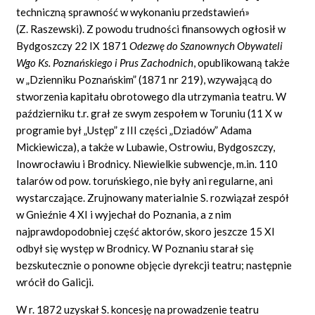
techniczną sprawność w wykonaniu przedstawień»
(Z. Raszewski). Z powodu trudności finansowych ogłosił w
Bydgoszczy 22 IX 1871
Odezwę do Szanownych Obywateli
Wgo Ks. Poznańskiego i Prus Zachodnich
, opublikowaną także
w „Dzienniku Poznańskim” (1871 nr 219), wzywającą do
stworzenia kapitału obrotowego dla utrzymania teatru. W
październiku t.r. grał ze swym zespołem w Toruniu (11 X w
programie był „Ustęp” z III części „Dziadów” Adama
Mickiewicza), a także w Lubawie, Ostrowiu, Bydgoszczy,
Inowrocławiu i Brodnicy. Niewielkie subwencje, m.in. 110
talarów od pow. toruńskiego, nie były ani regularne, ani
wystarczające. Zrujnowany materialnie S. rozwiązał zespół
w Gnieźnie 4 XI i wyjechał do Poznania, a z nim
najprawdopodobniej część aktorów, skoro jeszcze 15 XI
odbył się występ w Brodnicy. W Poznaniu starał się
bezskutecznie o ponowne objęcie dyrekcji teatru; następnie
wrócił do Galicji.
W r. 1872 uzyskał S. koncesję na prowadzenie teatru