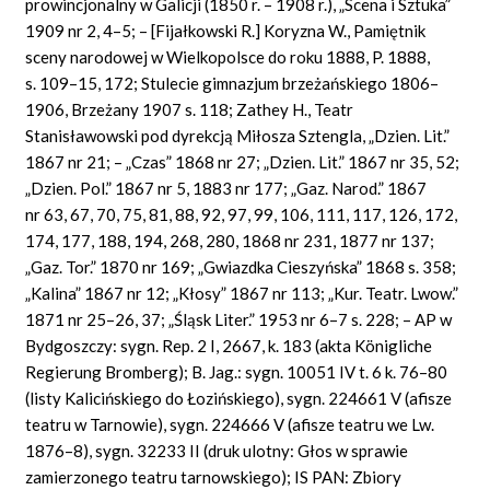
prowincjonalny w Galicji (1850 r. – 1908 r.), „Scena i Sztuka”
1909 nr 2, 4–5; – [Fijałkowski R.] Koryzna W., Pamiętnik
sceny narodowej w Wielkopolsce do roku 1888, P. 1888,
s. 109–15, 172; Stulecie gimnazjum brzeżańskiego 1806–
1906, Brzeżany 1907 s. 118; Zathey H., Teatr
Stanisławowski pod dyrekcją Miłosza Sztengla, „Dzien. Lit.”
1867 nr 21; – „Czas” 1868 nr 27; „Dzien. Lit.” 1867 nr 35, 52;
„Dzien. Pol.” 1867 nr 5, 1883 nr 177; „Gaz. Narod.” 1867
nr 63, 67, 70, 75, 81, 88, 92, 97, 99, 106, 111, 117, 126, 172,
174, 177, 188, 194, 268, 280, 1868 nr 231, 1877 nr 137;
„Gaz. Tor.” 1870 nr 169; „Gwiazdka Cieszyńska” 1868 s. 358;
„Kalina” 1867 nr 12; „Kłosy” 1867 nr 113; „Kur. Teatr. Lwow.”
1871 nr 25–26, 37; „Śląsk Liter.” 1953 nr 6–7 s. 228; – AP w
Bydgoszczy: sygn. Rep. 2 I, 2667, k. 183 (akta Königliche
Regierung Bromberg); B. Jag.: sygn. 10051 IV t. 6 k. 76–80
(listy Kalicińskiego do Łozińskiego), sygn. 224661 V (afisze
teatru w Tarnowie), sygn. 224666 V (afisze teatru we Lw.
1876–8), sygn. 32233 II (druk ulotny: Głos w sprawie
zamierzonego teatru tarnowskiego); IS PAN: Zbiory