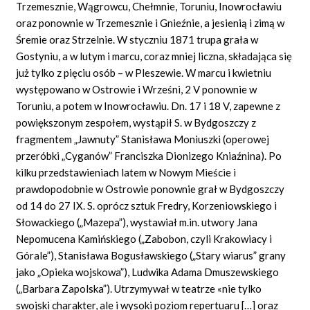
Trzemesznie, Wągrowcu, Chełmnie, Toruniu, Inowrocławiu
oraz ponownie w Trzemesznie i Gnieźnie, a jesienią i zimą w
Śremie oraz Strzelnie. W styczniu 1871 trupa grała w
Gostyniu, a w lutym i marcu, coraz mniej liczna, składająca się
już tylko z pięciu osób – w Pleszewie. W marcu i kwietniu
występowano w Ostrowie i Wrześni, 2 V ponownie w
Toruniu, a potem w Inowrocławiu. Dn. 17 i 18 V, zapewne z
powiększonym zespołem, wystąpił S. w Bydgoszczy z
fragmentem „Jawnuty” Stanisława Moniuszki (operowej
przeróbki „Cyganów” Franciszka Dionizego Kniaźnina). Po
kilku przedstawieniach latem w Nowym Mieście i
prawdopodobnie w Ostrowie ponownie grał w Bydgoszczy
od 14 do 27 IX. S. oprócz sztuk Fredry, Korzeniowskiego i
Słowackiego („Mazepa”), wystawiał m.in. utwory Jana
Nepomucena Kamińskiego („Zabobon, czyli Krakowiacy i
Górale”), Stanisława Bogusławskiego („Stary wiarus” grany
jako „Opieka wojskowa”), Ludwika Adama Dmuszewskiego
(„Barbara Zapolska”). Utrzymywał w teatrze «nie tylko
swojski charakter, ale i wysoki poziom repertuaru […] oraz