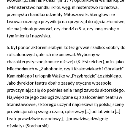
«Ministerstwo handlu i król. węg. ministerstwo rolnictwa,
przemysłu i handlu» udzieliły Miłoszowi E. Stenglowi ze
Lwowa rocznego przywileju na «przyrząd do ujęcia złomów»,
nie ma jednak pewności, czy chodzi o S-a, czy inną osobę o
tym imieniu i nazwisku.
S. był ponoć aktorem słabym, toteż grywał rzadko: «dobry do
ról salonowych, ale ich nie umiewał. Wyborny w
charakterystycznej komice niższej» (K. Estreicher), m.in. jako
Miechodmuch w „Zabobonie, czyli Krakowiakach i Góralach”
Kamińskiego i urlopnik Waśko w „Przybłędzie” Łozińskiego.
Jako dyrektor teatru dbał o zasady etyczne w zespole,
przyczyniając się do podniesienia rangi zawodu aktorskiego.
Największe jego zasługi związane są z założeniem teatru w
Stanisławowie, z którego uczynił najciekawszą polską scenę
prowincjonalną swego czasu, «pierwszy [...] od lat wielu [...]
teatr prawdziwie narodowy, [...] prawdziwą dźwignię
oświaty» (Stachurski).