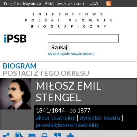
A
Przejdź do: biogramy.pl
FINA
zwiększ kontrast
A
A
wyszukiwanie zaawansowane
BIOGRAM
POSTACI Z TEGO OKRESU
MIŁOSZ EMIL
STENGEL
1841/1844
-
po 1877
aktor teatralny
|
dyrektor teatru
|
przedsiębiorca teatralny