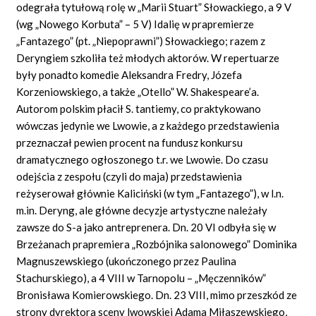
odegrała tytułową rolę w „Marii Stuart” Słowackiego, a 9 V
(wg „Nowego Korbuta” – 5 V) Idalię w prapremierze
„Fantazego” (pt. „Niepoprawni”) Słowackiego; razem z
Deryngiem szkoliła też młodych aktorów. W repertuarze
były ponadto komedie Aleksandra Fredry, Józefa
Korzeniowskiego, a także „Otello” W. Shakespeare’a.
Autorom polskim płacił S. tantiemy, co praktykowano
wówczas jedynie we Lwowie, a z każdego przedstawienia
przeznaczał pewien procent na fundusz konkursu
dramatycznego ogłoszonego t.r. we Lwowie. Do czasu
odejścia z zespołu (czyli do maja) przedstawienia
reżyserował głównie Kaliciński (w tym „Fantazego”), w l.n.
m.in. Deryng, ale główne decyzje artystyczne należały
zawsze do S-a jako antreprenera. Dn. 20 VI odbyła się w
Brzeżanach prapremiera „Rozbójnika salonowego” Dominika
Magnuszewskiego (ukończonego przez Paulina
Stachurskiego), a 4 VIII w Tarnopolu – „Męczenników”
Bronisława Komierowskiego. Dn. 23 VIII, mimo przeszkód ze
strony dyrektora sceny lwowskiej Adama Miłaszewskiego,