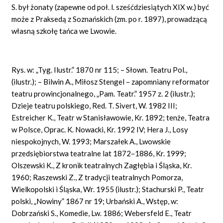
S. był żonaty (zapewne od poł. l. sześćdziesiątych XIX w.) być
może z Praksedą z Soznańskich (zm. po r. 1897), prowadzącą
własną szkołę tańca we Lwowie.
Rys. w: „Tyg. Ilustr.” 1870 nr 115; – Słown. Teatru Pol.,
(ilustr.); – Bilwin A., Miłosz Stengel – zapomniany reformator
teatru prowincjonalnego,
„Pam. Teatr.” 1957 z. 2 (ilustr.);
Dzieje teatru polskiego, Red. T. Sivert, W. 1982 III;
Estreicher K., Teatr w Stanisławowie, Kr. 1892; tenże, Teatra
w Polsce, Oprac. K. Nowacki, Kr. 1992 IV; Hera J., Losy
niespokojnych, W. 1993; Marszałek A., Lwowskie
przedsiębiorstwa teatralne lat 1872–1886, Kr. 1999;
Olszewski K., Z kronik teatralnych Zagłębia i Śląska, Kr.
1960; Raszewski Z., Z tradycji teatralnych Pomorza,
Wielkopolski i Śląska, Wr. 1955 (ilustr.); Stachurski P., Teatr
polski, „Nowiny” 1867 nr 19; Urbański A., Wstęp, w:
Dobrzański S., Komedie, Lw. 1886; Webersfeld E., Teatr