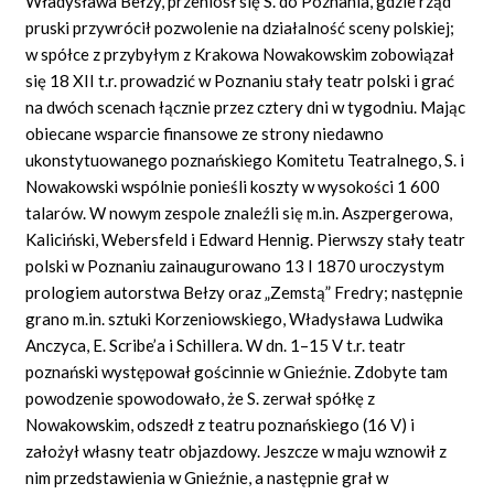
Władysława Bełzy, przeniósł się S. do Poznania, gdzie rząd
pruski przywrócił pozwolenie na działalność sceny polskiej;
w spółce z przybyłym z Krakowa Nowakowskim zobowiązał
się 18 XII t.r. prowadzić w Poznaniu stały teatr polski i grać
na dwóch scenach łącznie przez cztery dni w tygodniu. Mając
obiecane wsparcie finansowe ze strony niedawno
ukonstytuowanego poznańskiego Komitetu Teatralnego, S. i
Nowakowski wspólnie ponieśli koszty w wysokości 1 600
talarów. W nowym zespole znaleźli się m.in. Aszpergerowa,
Kaliciński, Webersfeld i Edward Hennig. Pierwszy stały teatr
polski w Poznaniu zainaugurowano 13 I 1870 uroczystym
prologiem autorstwa Bełzy oraz „Zemstą” Fredry; następnie
grano m.in. sztuki Korzeniowskiego, Władysława Ludwika
Anczyca, E. Scribe’a i Schillera. W dn. 1–15 V t.r. teatr
poznański występował gościnnie w Gnieźnie. Zdobyte tam
powodzenie spowodowało, że S. zerwał spółkę z
Nowakowskim, odszedł z teatru poznańskiego (16 V) i
założył własny teatr objazdowy. Jeszcze w maju wznowił z
nim przedstawienia w Gnieźnie, a następnie grał w