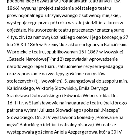
podobną ideę rozważał w „Pogadankach teatralnych”, Lw.
1866), wysunął projekt założenia półstałego teatru
prowincjonalnego, utrzymywanego z subwencji miejskiej,
występującego przez pół roku w stałej siedzibie, a latem w
objeździe. Na utworzenie teatru przeznaczył znaczną sumę
4 tys. złr. i za namową Łozińskiego omówił jego koncepcję 27
lub 28 XII 1866 w Przemyślu z aktorem Ignacym Kalicińskim.
W projekcie teatru, opublikowanym 15 I 1867 w lwowskiej
„Gazecie Narodowej” (nr 12) zapowiadał wprowadzenie
narodowego repertuaru, zatrudnienie reżysera-pedagoga
oraz zapraszanie na występy gościnne «artystów
stołecznych» (tj. lwowskich). S. zaangażował do zespołu m.in.
Kalicińskiego, Wiktorię Słotwińską, Emila Derynga,
Stanisława Dobrzańskiego i Edwarda Webersfelda. Dn.
16 III t.r. w Stanisławowie na inaugurację teatru (na którego
patrona wybrał Juliusza Słowackiego) pokazał „Mazepę”
Słowackiego. Dn. 2 IV wystawiono komedię „Polowanie na
męża” Bałuckiego (debiut teatralny pisarza). W teatrze
występowała gościnne Aniela Aszpergerowa, która 30 IV