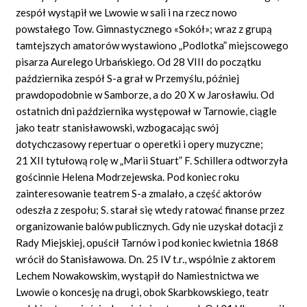
zespół wystąpił we Lwowie w sali i na rzecz nowo
powstałego Tow. Gimnastycznego «Sokół»; wraz z grupą
tamtejszych amatorów wystawiono „Podlotka” miejscowego
pisarza Aurelego Urbańskiego. Od 28 VIII do początku
października zespół S-a grał w Przemyślu, później
prawdopodobnie w Samborze, a do 20 X w Jarosławiu. Od
ostatnich dni października występował w Tarnowie, ciągle
jako teatr stanisławowski, wzbogacając swój
dotychczasowy repertuar o operetki i opery muzyczne;
21 XII tytułową rolę w „Marii Stuart” F. Schillera odtworzyła
gościnnie Helena Modrzejewska. Pod koniec roku
zainteresowanie teatrem S-a zmalało, a część aktorów
odeszła z zespołu; S. starał się wtedy ratować finanse przez
organizowanie balów publicznych. Gdy nie uzyskał dotacji z
Rady Miejskiej, opuścił Tarnów i pod koniec kwietnia 1868
wrócił do Stanisławowa. Dn. 25 IV t.r., wspólnie z aktorem
Lechem Nowakowskim, wystąpił do Namiestnictwa we
Lwowie o koncesję na drugi, obok Skarbkowskiego, teatr