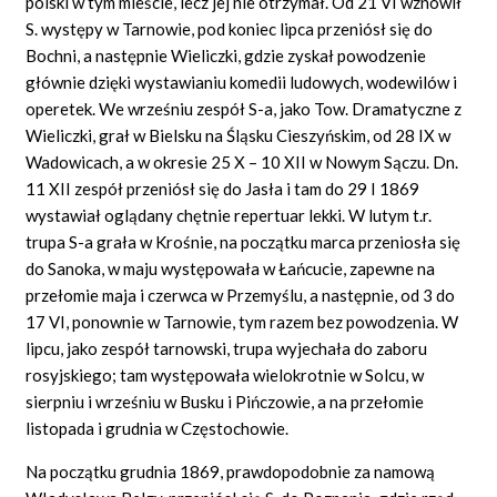
polski w tym mieście, lecz jej nie otrzymał. Od 21 VI wznowił
S. występy w Tarnowie, pod koniec lipca przeniósł się do
Bochni, a następnie Wieliczki, gdzie zyskał powodzenie
głównie dzięki wystawianiu komedii ludowych, wodewilów i
operetek. We wrześniu zespół S-a, jako Tow. Dramatyczne z
Wieliczki, grał w Bielsku na Śląsku Cieszyńskim, od 28 IX w
Wadowicach, a w okresie 25 X – 10 XII w Nowym Sączu. Dn.
11 XII zespół przeniósł się do Jasła i tam do 29 I 1869
wystawiał oglądany chętnie repertuar lekki. W lutym t.r.
trupa S-a grała w Krośnie, na początku marca przeniosła się
do Sanoka, w maju występowała w Łańcucie, zapewne na
przełomie maja i czerwca w Przemyślu, a następnie, od 3 do
17 VI, ponownie w Tarnowie, tym razem bez powodzenia. W
lipcu, jako zespół tarnowski, trupa wyjechała do zaboru
rosyjskiego; tam występowała wielokrotnie w Solcu, w
sierpniu i wrześniu w Busku i Pińczowie, a na przełomie
listopada i grudnia w Częstochowie.
Na początku grudnia 1869, prawdopodobnie za namową