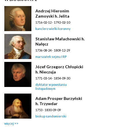
Andrzej Hieronim
Zamoyski h. Jelita
1716-02-12 - 1792-02-10
kanclerz wielki koronny
Stanisław Małachowski h.
Nałęcz
1736-08-24 - 1809-12-29
marszałek sejmu I RP
Józef Grzegorz Chłopicki
h. Nieczuja
1771-03-14 - 1854-09-30
dyktator w powstaniu
listopadowym
Adam Prosper Burzyński
h. Trzywdar
1753 - 1830-09-09
biskup sandomierski
więcej