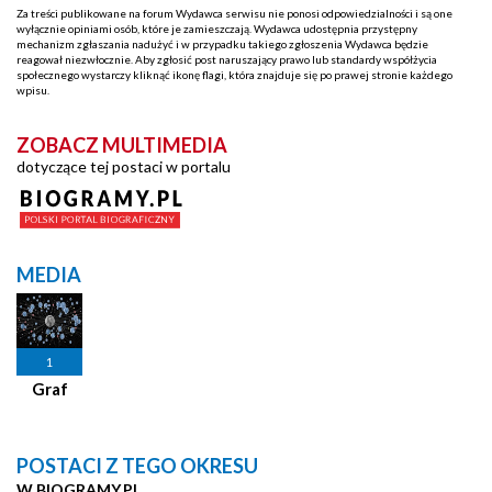
Za treści publikowane na forum Wydawca serwisu nie ponosi odpowiedzialności i są one
wyłącznie opiniami osób, które je zamieszczają. Wydawca udostępnia przystępny
mechanizm zgłaszania nadużyć i w przypadku takiego zgłoszenia Wydawca będzie
reagował niezwłocznie. Aby zgłosić post naruszający prawo lub standardy współżycia
społecznego wystarczy kliknąć ikonę flagi, która znajduje się po prawej stronie każdego
wpisu.
ZOBACZ MULTIMEDIA
dotyczące tej postaci w portalu
MEDIA
1
Graf
POSTACI Z TEGO OKRESU
W BIOGRAMY.PL