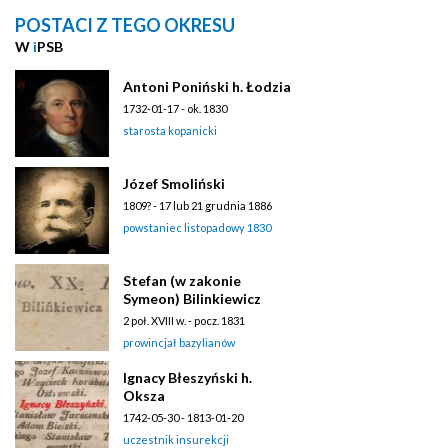
POSTACI Z TEGO OKRESU
W
i
PSB
Antoni Poniński h. Łodzia
1732-01-17 - ok. 1830
starosta kopanicki
Józef Smoliński
1809? - 17 lub 21 grudnia 1886
powstaniec listopadowy 1830
Stefan (w zakonie
Symeon) Bilinkiewicz
2 poł. XVIII w. - pocz. 1831
prowincjał bazylianów
Ignacy Błeszyński h.
Oksza
1742-05-30 - 1813-01-20
uczestnik insurekcji