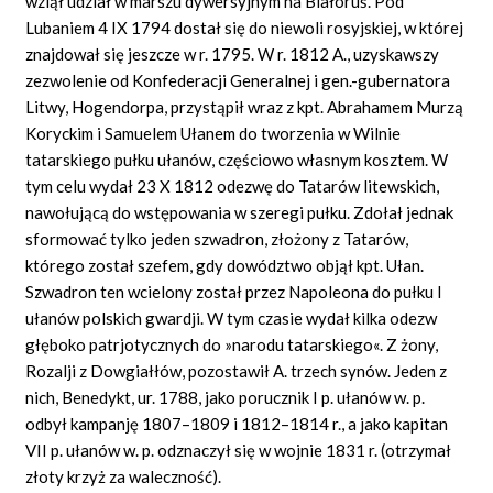
wziął udział w marszu dywersyjnym na Białoruś. Pod
Lubaniem 4 IX 1794 dostał się do niewoli rosyjskiej, w której
znajdował się jeszcze w r. 1795. W r. 1812 A., uzyskawszy
zezwolenie od Konfederacji Generalnej i gen.-gubernatora
Litwy, Hogendorpa, przystąpił wraz z kpt. Abrahamem Murzą
Koryckim i Samuelem Ułanem do tworzenia w Wilnie
tatarskiego pułku ułanów, częściowo własnym kosztem. W
tym celu wydał 23 X 1812 odezwę do Tatarów litewskich,
nawołującą do wstępowania w szeregi pułku. Zdołał jednak
sformować tylko jeden szwadron, złożony z Tatarów,
którego został szefem, gdy dowództwo objął kpt. Ułan.
Szwadron ten wcielony został przez Napoleona do pułku I
ułanów polskich gwardji. W tym czasie wydał kilka odezw
głęboko patrjotycznych do »narodu tatarskiego«. Z żony,
Rozalji z Dowgiałłów, pozostawił A. trzech synów. Jeden z
nich, Benedykt, ur. 1788, jako porucznik I p. ułanów w. p.
odbył kampanję 1807–1809 i 1812–1814 r., a jako kapitan
VII p. ułanów w. p. odznaczył się w wojnie 1831 r. (otrzymał
złoty krzyż za waleczność).