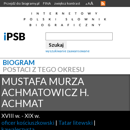
A
Przejdź do: biogramy.pl
FINA
zwiększ kontrast
A
A
wyszukiwanie zaawansowane
BIOGRAM
POSTACI Z TEGO OKRESU
MUSTAFA MURZA
ACHMATOWICZ H.
ACHMAT
XVIII w.
-
XIX w.
oficer kościuszkowski
|
Tatar litewski
|
kawalerzysta