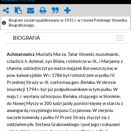
Biogram został opublikowany w 1935 r. w I tomie Polskiego Słownika
Biograficznego.
BIOGRAFIA
BIOGRAFIA
Achmatowicz
Mustafa Murza. Tatar litewski, muzułmanin,
GRAF POWIĄZAŃ
szlachcic h. Achmat, syn Bilała, rotmistrza w. lit., i Marjanny z
Ułanów, odziedziczył po matce majątek Borowszczyznę w
DYSKUSJA
pow. kalwaryjskim. W r. 1786 był rotmistrzem w pułku IV
Przedniej Straży w. lit. szefostwa gen. Bielaka. W okresie
insurekcji 1794 r. był już podpułkownikiem w tym pułku. W
maju t. r. wysłany od korpusu Bielaka, stojącego w Słonimie,
do Nowej Myszy w 300 ludzi jazdy, poniósł klęskę w starciu z
awangardą rosyjskiego korpusu Cycjanowa. W sierpniu
naczele komendy z pułku IV Przed. Straży złączył się z
oddziałem płk. Stefana Grabowskiego i pod jego rozkazami