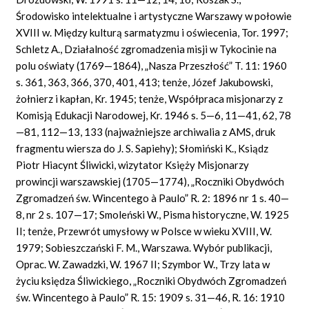
Środowisko intelektualne i artystyczne Warszawy w połowie
XVIII w. Między kulturą sarmatyzmu i oświecenia, Tor. 1997;
Schletz A., Działalność zgromadzenia misji w Tykocinie na
polu oświaty (1769—1864), „Nasza Przeszłość” T. 11: 1960
s. 361, 363, 366, 370, 401, 413; tenże, Józef Jakubowski,
żołnierz i kapłan, Kr. 1945; tenże, Współpraca misjonarzy z
Komisją Edukacji Narodowej, Kr. 1946 s. 5—6, 11—41, 62, 78
—81, 112—13, 133 (najważniejsze archiwalia z AMS, druk
fragmentu wiersza do J. S. Sapiehy); Słomiński K., Ksiądz
Piotr Hiacynt Śliwicki, wizytator Księży Misjonarzy
prowincji warszawskiej (1705—1774), „Roczniki Obydwóch
Zgromadzeń św. Wincentego à Paulo” R. 2: 1896 nr 1 s. 40—
8, nr 2 s. 107—17; Smoleński W., Pisma historyczne, W. 1925
II; tenże, Przewrót umysłowy w Polsce w wieku XVIII, W.
1979; Sobieszczański F. M., Warszawa. Wybór publikacji,
Oprac. W. Zawadzki, W. 1967 II; Szymbor W., Trzy lata w
życiu księdza Śliwickiego, „Roczniki Obydwóch Zgromadzeń
św. Wincentego à Paulo” R. 15: 1909 s. 31—46, R. 16: 1910