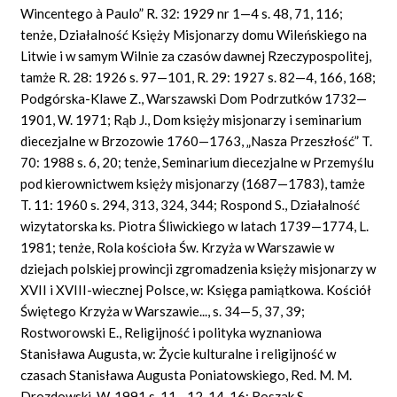
Wincentego à Paulo” R. 32: 1929 nr 1—4 s. 48, 71, 116;
tenże, Działalność Księży Misjonarzy domu Wileńskiego na
Litwie i w samym Wilnie za czasów dawnej Rzeczypospolitej,
tamże R. 28: 1926 s. 97—101, R. 29: 1927 s. 82—4, 166, 168;
Podgórska-Klawe Z., Warszawski Dom Podrzutków 1732—
1901, W. 1971; Rąb J., Dom księży misjonarzy i seminarium
diecezjalne w Brzozowie 1760—1763, „Nasza Przeszłość” T.
70: 1988 s. 6, 20; tenże, Seminarium diecezjalne w Przemyślu
pod kierownictwem księży misjonarzy (1687—1783), tamże
T. 11: 1960 s. 294, 313, 324, 344; Rospond S., Działalność
wizytatorska ks. Piotra Śliwickiego w latach 1739—1774, L.
1981; tenże, Rola kościoła Św. Krzyża w Warszawie w
dziejach polskiej prowincji zgromadzenia księży misjonarzy w
XVII i XVIII-wiecznej Polsce, w: Księga pamiątkowa. Kościół
Świętego Krzyża w Warszawie..., s. 34—5, 37, 39;
Rostworowski E., Religijność i polityka wyznaniowa
Stanisława Augusta, w: Życie kulturalne i religijność w
czasach Stanisława Augusta Poniatowskiego, Red. M. M.
Drozdowski, W. 1991 s. 11—12, 14, 16; Roszak S.,