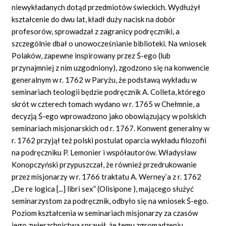
niewykładanych dotąd przedmiotów świeckich. Wydłużył
kształcenie do dwu lat, kładł duży nacisk na dobór
profesorów, sprowadzał z zagranicy podręczniki, a
szczególnie dbał o unowocześnianie biblioteki. Na wniosek
Polaków, zapewne inspirowany przez Ś-ego (lub
przynajmniej z nim uzgodniony), zgodzono się na konwencie
generalnym w r. 1762 w Paryżu, że podstawą wykładu w
seminariach teologii będzie podręcznik A. Colleta, którego
skrót w czterech tomach wydano w r. 1765 w Chełmnie, a
decyzją Ś-ego wprowadzono jako obowiązujący w polskich
seminariach misjonarskich od r. 1767. Konwent generalny w
r. 1762 przyjął też polski postulat oparcia wykładu filozofii
na podręczniku P. Lemonier i współautorów. Władysław
Konopczyński przypuszczał, że również przedrukowanie
przez misjonarzy w r. 1766 traktatu A. Werney’a z r. 1762
„De re logica [...] libri sex” (Olisipone
), mającego służyć
seminarzystom za podręcznik, odbyło się na wniosek Ś-ego.
Poziom kształcenia w seminariach misjonarzy za czasów
jego zwierzchnictwa sprawił, że temu zgromadzeniu