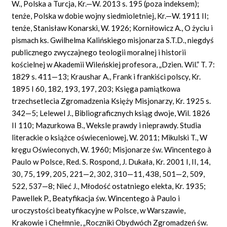
W., Polska a Turcja, Kr.—W. 2013 s. 195 (poza indeksem);
tenże, Polska w dobie wojny siedmioletniej, Kr.—W. 1911 II;
tenże, Stanisław Konarski, W. 1926; Korniłowicz A., O życiu i
pismach ks. Gwilhelma Kalińskiego misjonarza S.T.D., niegdyś
publicznego zwyczajnego teologii moralnej i historii
kościelnej w Akademii Wileńskiej profesora, „Dzien. Wil.” T. 7:
1829 s. 411—13; Kraushar A., Frank i frankiści polscy, Kr.
1895 I 60, 182, 193, 197, 203; Księga pamiątkowa
trzechsetlecia Zgromadzenia Księży Misjonarzy, Kr. 1925 s.
342—5; Lelewel J., Bibliograficznych ksiąg dwoje, Wil. 1826
II 110; Mazurkowa B., Weksle prawdy i nieprawdy. Studia
literackie o książce oświeceniowej, W. 2011; Mikulski T., W
kręgu Oświeconych, W. 1960; Misjonarze św. Wincentego à
Paulo w Polsce, Red. S. Rospond, J. Dukała, Kr. 2001 I, II, 14,
30, 75, 199, 205, 221—2, 302, 310—11, 438, 501—2, 509,
522, 537—8; Nieć J., Młodość ostatniego elekta, Kr. 1935;
Pawellek P., Beatyfikacja św. Wincentego à Paulo i
uroczystości beatyfikacyjne w Polsce, w Warszawie,
Krakowie i Chełmnie, „Roczniki Obydwóch Zgromadzeń św.