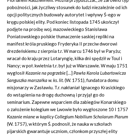
pobożności, jak życzliwy stosunek do ludzi niezależnie od ich
opcji politycznych budowały autorytet i wpływy Ś-ego w
kręgu polskiej elity. Pod koniec listopada 1745 ukończył
podjęte na prośbę woj. mazowieckiego Stanisława
Poniatowskiego polskie tłumaczenie saskiej repliki na
manifest króla pruskiego Fryderyka II przeciw dworowi
drezdeńskiemu z sierpnia t.r. W marcu 1746 był w Paryżu;
wracał do kraju przez Lotaryngię, kilka dni spędził w Toul i
Nancy; w poł. kwietnia t.r. był już w Warszawie. W maju 1751
wygłosił
Kazanie na pogrzebie
[…]
Paw
ł
a Karola Lubartowicza
Sanguszka marsza
ł
ka w. ks. lit.
(W. 1751), fundatora domu
misjonarzy w Zasławiu. T.r. nakłaniał Ignacego Krasickiego
do wstąpienia na drogę duchowną i przyjął go do
seminarium. Zapewne wsparciem dla zabiegów Konarskiego
o założenie kolegium we Lwowie było wygłoszone 10 I 1757
Kazanie miane w kaplicy Collegium Nobilium Scholarum Piarum
(W. 1757), w którym Ś. podnosił, że nauka w szkołach
pijarskich gwarantuje uczniom, członkom przyszłej elity