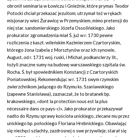
obronił seminaria w Łowiczu i Gnieźnie, które prymas Teodor
Potocki chciał przekazać jezuitom; utrzymał też w rękach
misjonarzy wieś Żurawicę w Przemyskiem, mimo pretensji do
niej star. sandomierskiego Józefa Ossolińskiego. Jako
prokurator zgromadzenia miał Ś. już w r. 1730 pewne
rozliczenia z kaszt. wileńskim Kazimierzem Czartoryskim,
którego żona Izabela z Morsztynów oraz ich synowie,
August, od r. 1731 woj. ruski, i Michał, podkanclerzy lit.,
łożyli znaczne sumy na budowę warszawskiego szpitala św.
Rocha. Ś. był spowiednikiem Konstancji z Czartoryskich
Poniatowskiej. Rekomendując w r. 1731 swym rzymskim
zwierzchnikom jadącego do Rzymu ks. Szaniawskiego
(zapewne Stanisława), zaznaczał, że to bratanek bp.
krakowskiego, «dont la protection nous est la plus
nécessaire dans ce pays-ci». Jako prokurator przekazywał
nadto do Rzymu sprawy kościoła unickiego, zlecane mu przez
unickiego bp. połockiego Floriana Hrebnickiego. Obawiając
się niechęci szlachty, zazdrosnej o swe przywileje, starał się