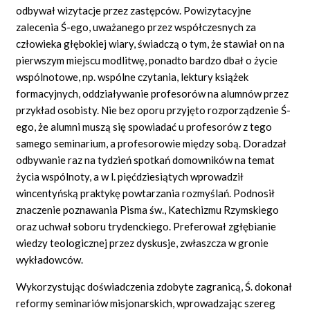
odbywał wizytacje przez zastępców. Powizytacyjne
zalecenia Ś-ego, uważanego przez współczesnych za
człowieka głębokiej wiary, świadczą o tym, że stawiał on na
pierwszym miejscu modlitwę, ponadto bardzo dbał o życie
wspólnotowe, np. wspólne czytania, lektury książek
formacyjnych, oddziaływanie profesorów na alumnów przez
przykład osobisty. Nie bez oporu przyjęto rozporządzenie Ś-
ego, że alumni muszą się spowiadać u profesorów z tego
samego seminarium, a profesorowie między sobą. Doradzał
odbywanie raz na tydzień spotkań domowników na temat
życia wspólnoty, a w l. pięćdziesiątych wprowadził
wincentyńską praktykę powtarzania rozmyślań. Podnosił
znaczenie poznawania Pisma św., Katechizmu Rzymskiego
oraz uchwał soboru trydenckiego. Preferował zgłębianie
wiedzy teologicznej przez dyskusje, zwłaszcza w gronie
wykładowców.
Wykorzystując doświadczenia zdobyte zagranicą, Ś. dokonał
reformy seminariów misjonarskich, wprowadzając szereg