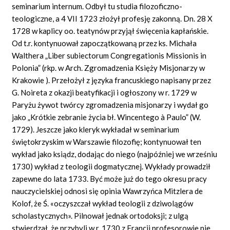
seminarium internum. Odbył tu studia filozoficzno-
teologiczne, a 4 VII 1723 złożył profesję zakonną. Dn. 28 X
1728 w kaplicy oo. teatynów przyjął święcenia kapłańskie.
Od t.r. kontynuował zapoczątkowaną przez ks. Michała
Walthera „Liber subiectorum Congregationis Missionis in
Polonia” (rkp. w Arch. Zgromadzenia Księży Misjonarzy w
Krakowie
). Przełożył z języka francuskiego napisany przez
G. Noireta z okazji beatyfikacji i ogłoszony w r. 1729 w
Paryżu żywot twórcy zgromadzenia misjonarzy i wydał go
jako „Krótkie zebranie życia bł. Wincentego à Paulo” (W.
1729). Jeszcze jako kleryk wykładał w seminarium
świętokrzyskim w Warszawie filozofię; kontynuował ten
wykład jako ksiądz, dodając do niego (najpóźniej we wrześniu
1730) wykład z teologii dogmatycznej. Wykłady prowadził
zapewne do lata 1733. Być może już do tego okresu pracy
nauczycielskiej odnosi się opinia Wawrzyńca Mitzlera de
Kolof, że Ś. «oczyszczał wykład teologii z dziwolągów
scholastycznych». Pilnował jednak ortodoksji; z ulgą
stwierdzał, że przybyli w r. 1730 z Francji profesorowie nie