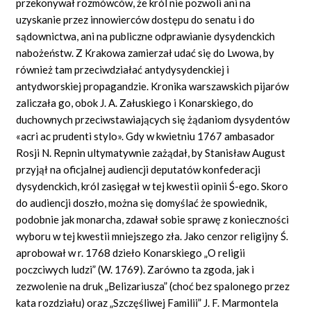
przekonywał rozmówców, że król nie pozwoli ani na
uzyskanie przez innowierców dostępu do senatu i do
sądownictwa, ani na publiczne odprawianie dysydenckich
nabożeństw. Z Krakowa zamierzał udać się do Lwowa, by
również tam przeciwdziałać antydysydenckiej i
antydworskiej propagandzie. Kronika warszawskich pijarów
zaliczała go, obok J. A. Załuskiego i Konarskiego, do
duchownych przeciwstawiających się żądaniom dysydentów
«acri ac prudenti stylo». Gdy w kwietniu 1767 ambasador
Rosji N. Repnin ultymatywnie zażądał, by Stanisław August
przyjął na oficjalnej audiencji deputatów konfederacji
dysydenckich, król zasięgał w tej kwestii opinii Ś-ego. Skoro
do audiencji doszło, można się domyślać że spowiednik,
podobnie jak monarcha, zdawał sobie sprawę z konieczności
wyboru w tej kwestii mniejszego zła. Jako cenzor religijny Ś.
aprobował w r. 1768 dzieło Konarskiego „O religii
poczciwych ludzi” (W. 1769). Zarówno ta zgoda, jak i
zezwolenie na druk „Belizariusza” (choć bez spalonego przez
kata rozdziału) oraz „Szczęśliwej Familii” J. F. Marmontela