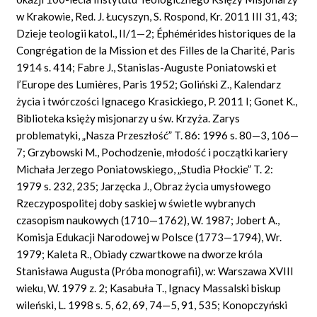
w Krakowie, Red. J. Łucyszyn, S. Rospond, Kr. 2011 III 31, 43;
Dzieje teologii katol., II/1—2; Éphémérides historiques de la
Congrégation de la Mission et des Filles de la Charité, Paris
1914 s. 414; Fabre J., Stanislas-Auguste Poniatowski et
l’Europe des Lumières, Paris 1952; Goliński Z., Kalendarz
życia i twórczości Ignacego Krasickiego, P. 2011 I; Gonet K.,
Biblioteka księży misjonarzy u św. Krzyża. Zarys
problematyki, „Nasza Przeszłość” T. 86: 1996 s. 80—3, 106—
7; Grzybowski M., Pochodzenie, młodość i początki kariery
Michała Jerzego Poniatowskiego, „Studia Płockie” T. 2:
1979 s. 232, 235; Jarzęcka J., Obraz życia umysłowego
Rzeczypospolitej doby saskiej w świetle wybranych
czasopism naukowych (1710—1762), W. 1987; Jobert A.,
Komisja Edukacji Narodowej w Polsce (1773—1794), Wr.
1979; Kaleta R., Obiady czwartkowe na dworze króla
Stanisława Augusta (Próba monografii), w: Warszawa XVIII
wieku, W. 1979 z. 2; Kasabuła T., Ignacy Massalski biskup
wileński, L. 1998 s. 5, 62, 69, 74—5, 91, 535; Konopczyński