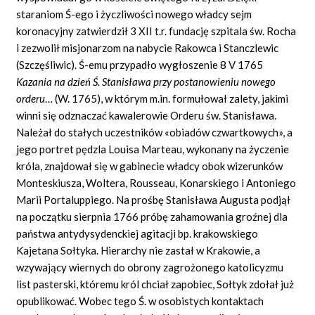
staraniom Ś-ego i życzliwości nowego władcy sejm
koronacyjny zatwierdził 3 XII t.r. fundację szpitala św. Rocha
i zezwolił misjonarzom na nabycie Rakowca i Stanczlewic
(Szczęśliwic). Ś-emu przypadło wygłoszenie 8 V 1765
Kazania na dzie
ń
Ś
. Stanis
ł
awa przy postanowieniu nowego
orderu
… (W. 1765), w którym m.in. formułował zalety, jakimi
winni się odznaczać kawalerowie Orderu św. Stanisława.
Należał do stałych uczestników «obiadów czwartkowych», a
jego portret pędzla Louisa Marteau, wykonany na życzenie
króla, znajdował się w gabinecie władcy obok wizerunków
Monteskiusza, Woltera, Rousseau, Konarskiego i Antoniego
Marii Portaluppiego. Na prośbę Stanisława Augusta podjął
na początku sierpnia 1766 próbę zahamowania groźnej dla
państwa antydysydenckiej agitacji bp. krakowskiego
Kajetana Sołtyka. Hierarchy nie zastał w Krakowie, a
wzywający wiernych do obrony zagrożonego katolicyzmu
list pasterski, któremu król chciał zapobiec, Sołtyk zdołał już
opublikować. Wobec tego Ś. w osobistych kontaktach