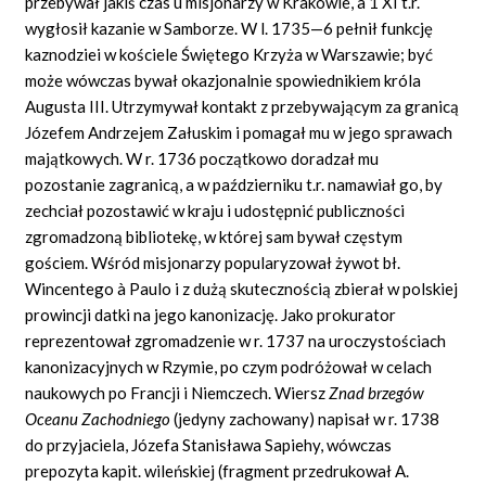
przebywał jakiś czas u misjonarzy w Krakowie, a 1 XI t.r.
wygłosił kazanie w Samborze. W l. 1735—6 pełnił funkcję
kaznodziei w kościele Świętego Krzyża w Warszawie; być
może wówczas bywał okazjonalnie spowiednikiem króla
Augusta III. Utrzymywał kontakt z przebywającym za granicą
Józefem Andrzejem Załuskim i pomagał mu w jego sprawach
majątkowych. W r. 1736 początkowo doradzał mu
pozostanie zagranicą, a w październiku t.r. namawiał go, by
zechciał pozostawić w kraju i udostępnić publiczności
zgromadzoną bibliotekę, w której sam bywał częstym
gościem. Wśród misjonarzy popularyzował żywot bł.
Wincentego à Paulo i z dużą skutecznością zbierał w polskiej
prowincji datki na jego kanonizację. Jako prokurator
reprezentował zgromadzenie w r. 1737 na uroczystościach
kanonizacyjnych w Rzymie, po czym podróżował w celach
naukowych po Francji i Niemczech. Wiersz
Znad brzeg
ó
w
Oceanu Zachodniego
(jedyny zachowany) napisał w r. 1738
do przyjaciela, Józefa Stanisława Sapiehy, wówczas
prepozyta kapit. wileńskiej (fragment przedrukował A.