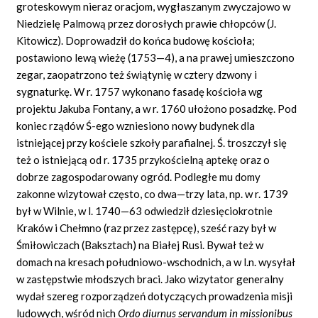
groteskowym nieraz oracjom, wygłaszanym zwyczajowo w
Niedzielę Palmową przez dorosłych prawie chłopców (J.
Kitowicz). Doprowadził do końca budowę kościoła;
postawiono lewą wieżę (1753—4), a na prawej umieszczono
zegar, zaopatrzono też świątynię w cztery dzwony i
sygnaturkę. W r. 1757 wykonano fasadę kościoła wg
projektu Jakuba Fontany, a w r. 1760 ułożono posadzkę. Pod
koniec rządów Ś-ego wzniesiono nowy budynek dla
istniejącej przy kościele szkoły parafialnej. Ś. troszczył się
też o istniejącą od r. 1735 przykościelną aptekę oraz o
dobrze zagospodarowany ogród. Podległe mu domy
zakonne wizytował często, co dwa—trzy lata, np. w r. 1739
był w Wilnie, w l. 1740—63 odwiedził dziesięciokrotnie
Kraków i Chełmno (raz przez zastępcę), sześć razy był w
Śmiłowiczach (Baksztach) na Białej Rusi. Bywał też w
domach na kresach południowo-wschodnich, a w l.n. wysyłał
w zastępstwie młodszych braci. Jako wizytator generalny
wydał szereg rozporządzeń dotyczących prowadzenia misji
ludowych, wśród nich
Ordo diurnus servandum in missionibus