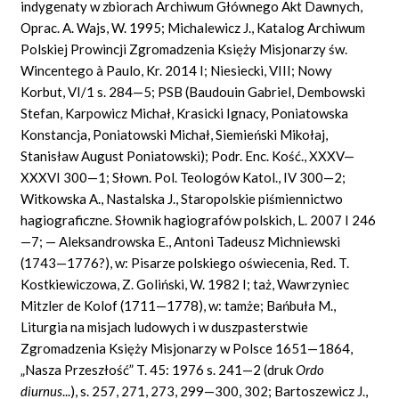
indygenaty w zbiorach Archiwum Głównego Akt Dawnych,
Oprac. A. Wajs, W. 1995; Michalewicz J., Katalog Archiwum
Polskiej Prowincji Zgromadzenia Księży Misjonarzy św.
Wincentego à Paulo, Kr. 2014 I; Niesiecki, VIII; Nowy
Korbut, VI/1 s. 284—5; PSB (Baudouin Gabriel, Dembowski
Stefan, Karpowicz Michał, Krasicki Ignacy, Poniatowska
Konstancja, Poniatowski Michał, Siemieński Mikołaj,
Stanisław August Poniatowski); Podr. Enc. Kość., XXXV—
XXXVI 300—1; Słown. Pol. Teologów Katol., IV 300—2;
Witkowska A., Nastalska J., Staropolskie piśmiennictwo
hagiograficzne. Słownik hagiografów polskich, L. 2007 I 246
—7; — Aleksandrowska E., Antoni Tadeusz Michniewski
(1743—1776?), w: Pisarze polskiego oświecenia, Red. T.
Kostkiewiczowa, Z. Goliński, W. 1982 I; taż, Wawrzyniec
Mitzler de Kolof (1711—1778), w: tamże; Bańbuła M.,
Liturgia na misjach ludowych i w duszpasterstwie
Zgromadzenia Księży Misjonarzy w Polsce 1651—1864,
„Nasza Przeszłość” T. 45: 1976 s. 241—2 (druk
Ordo
diurnus
...), s. 257, 271, 273, 299—300, 302; Bartoszewicz J.,