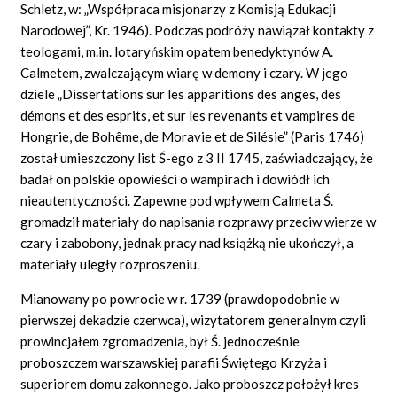
Schletz, w: „Współpraca misjonarzy z Komisją Edukacji
Narodowej”, Kr. 1946). Podczas podróży nawiązał kontakty z
teologami, m.in. lotaryńskim opatem benedyktynów A.
Calmetem, zwalczającym wiarę w demony i czary. W jego
dziele „Dissertations sur les apparitions des anges, des
démons et des esprits, et sur les revenants et vampires de
Hongrie, de Bohême, de Moravie et de Silésie” (Paris 1746)
został umieszczony list Ś-ego z 3 II 1745, zaświadczający, że
badał on polskie opowieści o wampirach i dowiódł ich
nieautentyczności. Zapewne pod wpływem Calmeta Ś.
gromadził materiały do napisania rozprawy przeciw wierze w
czary i zabobony, jednak pracy nad książką nie ukończył, a
materiały uległy rozproszeniu.
Mianowany po powrocie w r. 1739 (prawdopodobnie w
pierwszej dekadzie czerwca), wizytatorem generalnym czyli
prowincjałem zgromadzenia, był Ś. jednocześnie
proboszczem warszawskiej parafii Świętego Krzyża i
superiorem domu zakonnego. Jako proboszcz położył kres