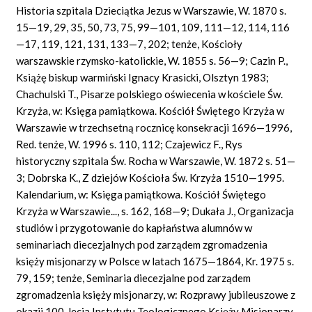
Historia szpitala Dzieciątka Jezus w Warszawie, W. 1870 s.
15—19, 29, 35, 50, 73, 75, 99—101, 109, 111—12, 114, 116
—17, 119, 121, 131, 133—7, 202; tenże, Kościoły
warszawskie rzymsko-katolickie, W. 1855 s. 56—9; Cazin P.,
Książę biskup warmiński Ignacy Krasicki, Olsztyn 1983;
Chachulski T., Pisarze polskiego oświecenia w kościele Św.
Krzyża, w: Księga pamiątkowa. Kościół Świętego Krzyża w
Warszawie w trzechsetną rocznicę konsekracji 1696—1996,
Red. tenże, W. 1996 s. 110, 112; Czajewicz F., Rys
historyczny szpitala Św. Rocha w Warszawie, W. 1872 s. 51—
3; Dobrska K., Z dziejów Kościoła Św. Krzyża 1510—1995.
Kalendarium, w: Księga pamiątkowa. Kościół Świętego
Krzyża w Warszawie..., s. 162, 168—9; Dukała J., Organizacja
studiów i przygotowanie do kapłaństwa alumnów w
seminariach diecezjalnych pod zarządem zgromadzenia
księży misjonarzy w Polsce w latach 1675—1864, Kr. 1975 s.
79, 159; tenże, Seminaria diecezjalne pod zarządem
zgromadzenia księży misjonarzy, w: Rozprawy jubileuszowe z
okazji 100-lecia Instytutu Teologicznego Księży Misjonarzy