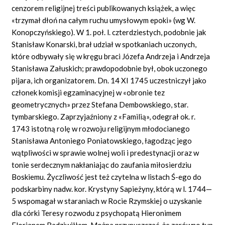
cenzorem religijnej treści publikowanych książek, a więc
«trzymał dłoń na całym ruchu umysłowym epoki» (wg W.
Konopczyńskiego). W 1. poł. l. czterdziestych, podobnie jak
Stanisław Konarski, brał udział w spotkaniach uczonych,
które odbywały się w kręgu braci Józefa Andrzeja i Andrzeja
Stanisława Załuskich; prawdopodobnie był, obok uczonego
pijara, ich organizatorem. Dn. 14 XI 1745 uczestniczył jako
członek komisji egzaminacyjnej w «obronie tez
geometrycznych» przez Stefana Dembowskiego, star.
tymbarskiego. Zaprzyjaźniony z «Familią», odegrał ok. r.
1743 istotną rolę w rozwoju religijnym młodocianego
Stanisława Antoniego Poniatowskiego, łagodząc jego
wątpliwości w sprawie wolnej woli i predestynacji oraz w
tonie serdecznym nakłaniając do zaufania miłosierdziu
Boskiemu. Życzliwość jest też czytelna w listach Ś-ego do
podskarbiny nadw. kor. Krystyny Sapieżyny, którą w l. 1744—
5 wspomagał w staraniach w Rocie Rzymskiej o uzyskanie
dla córki Teresy rozwodu z psychopatą Hieronimem
Florianem Radziwiłłem. Można przypuszczać, że zarówno typ