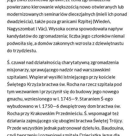
powierzano kierowanie większością nowo otwieranych lub
modernizowanych seminariów diecezjalnych (mieli ich ponad
dwadzieścia), także poza granicami Rzpltej (Wiedeń,
Nagyszombat
i Vác). Wysoka ocena spowodowała napływ
kandydatów do zgromadzenia; liczba jego członków niemal
podwoiła się, a domów zakonnych wzrosła z dziewiętnastu
do trzydziestu.
Ś. czuwał nad działalnością charytatywną zgromadzenia
misjonarzy, sprawującego nadzór nad warszawskimi
szpitalami. Wspierał wysiłki istniejącego przy kościele
Świętego Krzyża bractwa św. Rocha na rzecz szpitala pod
tym wezwaniem i przyczynił się do budowy jego nowego
gmachu, wzniesionego w l. 1745—9. Staraniem Ś-ego
wybudowano w l. 1750—6 dwupiętrowy dom bractwa św.
Rocha przy Krakowskim Przedmieściu. Ś. wspomagał też
działania zajmującego się ubogimi bractwa Świętej Trójcy.
Przede wszystkim jednak patronował dziełu ks. Baudouina,
czyli tworzeniu i rozwojowi szpitala Dzieciątka Jezus dla