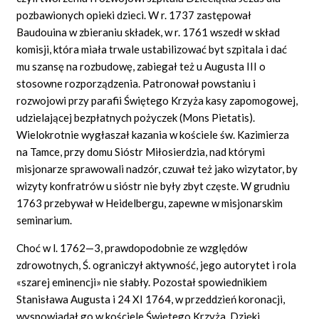
pozbawionych opieki dzieci. W r. 1737 zastępował
Baudouina w zbieraniu składek, w r. 1761 wszedł w skład
komisji, która miała trwale ustabilizować byt szpitala i dać
mu szansę na rozbudowę, zabiegał też u Augusta III o
stosowne rozporządzenia. Patronował powstaniu i
rozwojowi przy parafii Świętego Krzyża kasy zapomogowej,
udzielającej bezpłatnych pożyczek (Mons Pietatis).
Wielokrotnie wygłaszał kazania w kościele św. Kazimierza
na Tamce, przy domu Sióstr Miłosierdzia, nad którymi
misjonarze sprawowali nadzór, czuwał też jako wizytator, by
wizyty konfratrów u sióstr nie były zbyt częste. W grudniu
1763 przebywał w Heidelbergu, zapewne w misjonarskim
seminarium.
Choć w l. 1762—3, prawdopodobnie ze względów
zdrowotnych, Ś. ograniczył aktywność, jego autorytet i rola
«szarej eminencji» nie słabły. Pozostał spowiednikiem
Stanisława Augusta i 24 XI 1764, w przeddzień koronacji,
wyspowiadał go w kościele Świętego Krzyża. Dzięki