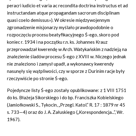
peracri iudicio et varia ac recondita doctrina instructus et ad
instructandam atque propagandam sacrorum disciplinam
quasi coelo demissus»). W okresie międzywojennym
zgromadzenie misjonarzy myślało prawdopodobnie o
rozpoczęciu procesu beatyfikacyjnego Ś-ego, skoro pod
koniec r. 1934 i na początku r.n. ks. Johannes Krauz
przeprowadzał kwerendę w Arch. Watykańskim z nadzieją na
znalezienie śladów procesu Ś-ego z XVIII w. Niczego jednak
nie znaleziono i zamysł upadł, a wykonawcy kwerendy
nasunęły się wątpliwości, czy w sporze z Durinim racje były
rzeczywiście po stronie Ś-ego.
Pojedyncze listy Ś-ego zostały opublikowane: z 1 VIII 1751
do ks. Błażeja Sikorskiego i do bp. Franciszka Kobielskiego
(Jamiołkowski S., Tykocin, „Przegl. Katol.” R. 17 : 1879 nr 45
s. 733—4) oraz do J. A. Załuskiego („Korespondencja...”, Wr.
1967).