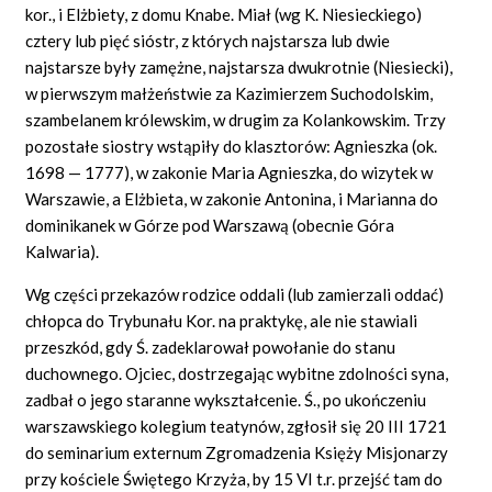
kor., i Elżbiety, z domu Knabe. Miał (wg K. Niesieckiego)
cztery lub pięć sióstr, z których najstarsza lub dwie
najstarsze były zamężne, najstarsza dwukrotnie (Niesiecki),
w pierwszym małżeństwie za Kazimierzem Suchodolskim,
szambelanem królewskim, w drugim za Kolankowskim. Trzy
pozostałe siostry wstąpiły do klasztorów: Agnieszka (ok.
1698 — 1777), w zakonie Maria Agnieszka, do wizytek w
Warszawie, a Elżbieta, w zakonie Antonina, i Marianna do
dominikanek w Górze pod Warszawą (obecnie Góra
Kalwaria).
Wg części przekazów rodzice oddali (lub zamierzali oddać)
chłopca do Trybunału Kor. na praktykę, ale nie stawiali
przeszkód, gdy Ś. zadeklarował powołanie do stanu
duchownego. Ojciec, dostrzegając wybitne zdolności syna,
zadbał o jego staranne wykształcenie. Ś., po ukończeniu
warszawskiego kolegium teatynów, zgłosił się 20 III 1721
do seminarium externum Zgromadzenia Księży Misjonarzy
przy kościele Świętego Krzyża, by 15 VI t.r. przejść tam do