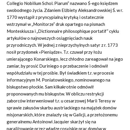
Collegio Nobilium Schol. Piarum” nazwano Ś-ego księdzem
swobodnego życia. Zdaniem Elżbiety Aleksandrowskiej Ś. w r.
1770 wystąpił z pryncypialną krytyką i ostatecznie
wstrzymał w „Monitorze” druk opartego na pismach
Monteskiusza i „Dictionnaire philosophique portatif” cyklu
artykułów o najnowszych osiągnięciach nauk
przyrodniczych. W jednej z nieprzychylnych satyr z r. 1773
nosił przydomek «Pieniądze». T.r. czuwał przy łożu
umierającego Konarskiego, lecz chłodno zareagował na jego
zamiar, by prosić Duriniego o przebaczenie i odmówił
współudziału w tej prośbie. Był świadkiem t.r. w procesie
informacyjnym M. Poniatowskiego, nominowanego na
biskupstwo płockie. Sam kilkakrotnie odmówił
proponowanych mu biskupstw. W obliczu restrykcji
zaborców interweniował t.r. u cesarzowej Marii Teresy w
sprawie zakusów skarbu austriackiego na majątek domów
misjonarskich, które znalazły się w Galicji, a przełożonemu
generalnemu Antoinowi Jacquier skarżył się na
paraliżowanie przez władze rosyjskie prac domów w