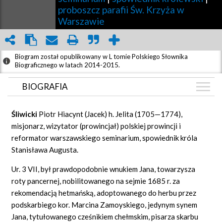
proboszcz parafii Św. Krzyża w
Warszawie
Biogram został opublikowany w L tomie Polskiego Słownika
Biograficznego w latach 2014-2015.
BIOGRAFIA
BIOGRAFIA
Śliwicki
Piotr Hiacynt (Jacek) h. Jelita (1705—1774),
ZDJĘCIA
misjonarz, wizytator (prowincjał) polskiej prowincji i
(1)
reformator warszawskiego seminarium, spowiednik króla
GRAF POWIĄZAŃ
Stanisława Augusta.
DYSKUSJA
Ur. 3 VII, był prawdopodobnie wnukiem Jana, towarzysza
Mapa
roty pancernej, nobilitowanego na sejmie 1685 r. za
rekomendacją hetmańską, adoptowanego do herbu przez
podskarbiego kor. Marcina Zamoyskiego, jedynym synem
Jana, tytułowanego cześnikiem chełmskim, pisarza skarbu