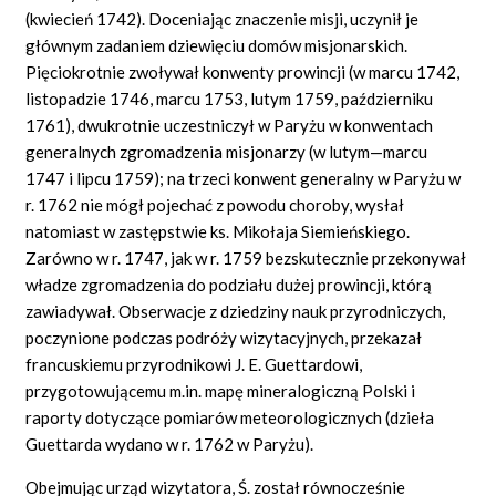
(kwiecień 1742). Doceniając znaczenie misji, uczynił je
głównym zadaniem dziewięciu domów misjonarskich.
Pięciokrotnie zwoływał konwenty prowincji (w marcu 1742,
listopadzie 1746, marcu 1753, lutym 1759, październiku
1761), dwukrotnie uczestniczył w Paryżu w konwentach
generalnych zgromadzenia misjonarzy (w lutym—marcu
1747 i lipcu 1759); na trzeci konwent generalny w Paryżu w
r. 1762 nie mógł pojechać z powodu choroby, wysłał
natomiast w zastępstwie ks. Mikołaja Siemieńskiego.
Zarówno w r. 1747, jak w r. 1759 bezskutecznie przekonywał
władze zgromadzenia do podziału dużej prowincji, którą
zawiadywał. Obserwacje z dziedziny nauk przyrodniczych,
poczynione podczas podróży wizytacyjnych, przekazał
francuskiemu przyrodnikowi J. E. Guettardowi,
przygotowującemu m.in. mapę mineralogiczną Polski i
raporty dotyczące pomiarów meteorologicznych (dzieła
Guettarda wydano w r. 1762 w Paryżu).
Obejmując urząd wizytatora, Ś. został równocześnie