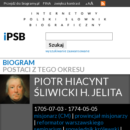
A
Przejdź do: biogramy.pl
FINA
zwiększ kontrast
A
A
wyszukiwanie zaawansowane
BIOGRAM
POSTACI Z TEGO OKRESU
PIOTR HIACYNT
ŚLIWICKI H. JELITA
1705-07-03
-
1774-05-05
misjonarz (CM)
|
prowincjał misjonarzy
|
reformator warszawskiego
seminarium
|
spowiednik królewski
|