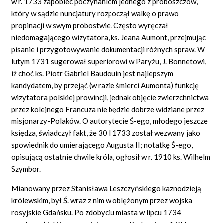
w r. 1733 zapobiec poczynaniom jednego z proboszczów,
który w sądzie nuncjatury rozpoczął walkę o prawo
propinacji w swym probostwie. Często wyręczał
niedomagającego wizytatora, ks. Jeana Aumont, przejmując
pisanie i przygotowywanie dokumentacji różnych spraw. W
lutym 1731 sugerował superiorowi w Paryżu, J. Bonnetowi,
iż choć ks. Piotr Gabriel Baudouin jest najlepszym
kandydatem, by przejąć (w razie śmierci Aumonta) funkcję
wizytatora polskiej prowincji, jednak objęcie zwierzchnictwa
przez kolejnego Francuza nie będzie dobrze widziane przez
misjonarzy-Polaków. O autorytecie Ś-ego, młodego jeszcze
księdza, świadczył fakt, że 30 I 1733 został wezwany jako
spowiednik do umierającego Augusta II; notatkę Ś-ego,
opisującą ostatnie chwile króla, ogłosił w r. 1910 ks. Wilhelm
Szymbor.
Mianowany przez Stanisława Leszczyńskiego kaznodzieją
królewskim, był Ś. wraz z nim w oblężonym przez wojska
rosyjskie Gdańsku. Po zdobyciu miasta w lipcu 1734