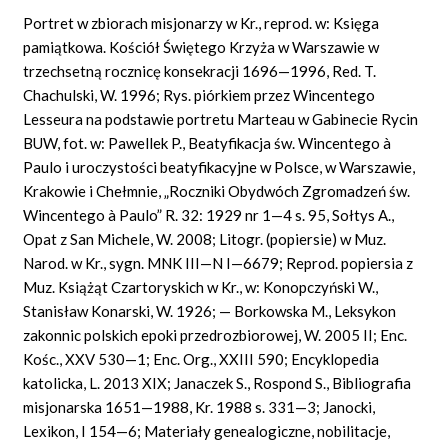
Portret w zbiorach misjonarzy w Kr., reprod. w: Księga
pamiątkowa. Kościół Świętego Krzyża w Warszawie w
trzechsetną rocznicę konsekracji 1696—1996, Red. T.
Chachulski, W. 1996; Rys. piórkiem przez Wincentego
Lesseura na podstawie portretu Marteau w Gabinecie Rycin
BUW, fot. w: Pawellek P., Beatyfikacja św. Wincentego à
Paulo i uroczystości beatyfikacyjne w Polsce, w Warszawie,
Krakowie i Chełmnie, „Roczniki Obydwóch Zgromadzeń św.
Wincentego à Paulo” R. 32: 1929 nr 1—4 s. 95, Sołtys A.,
Opat z San Michele, W. 2008; Litogr. (popiersie) w Muz.
Narod. w Kr., sygn. MNK III—N I—6679; Reprod. popiersia z
Muz. Książąt Czartoryskich w Kr., w: Konopczyński W.,
Stanisław Konarski, W. 1926; — Borkowska M., Leksykon
zakonnic polskich epoki przedrozbiorowej, W. 2005 II; Enc.
Kośc., XXV 530—1; Enc. Org., XXIII 590; Encyklopedia
katolicka, L. 2013 XIX; Janaczek S., Rospond S., Bibliografia
misjonarska 1651—1988, Kr. 1988 s. 331—3; Janocki,
Lexikon, I 154—6; Materiały genealogiczne, nobilitacje,