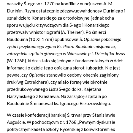
naraziły Ś-ego w r. 1770 na konflikt z nuncjuszem A. M.
Durinim. Rzym ostatecznie zdezawuował donosy Duriniego i
uznał dzieło Konarskiego za ortodoksyjne, jednak echa
sporu w ujęciu krzywdzącym dla Ś-ego i Konarskiego
przetrwały w historiografii (A. Theiner). Po śmierci
Baudouina (10 XI 1768) opublikował Ś.
Opisanie pobo
ż
nego
ż
ycia i przyk
ł
adnego zgonu Ks. Piotra Baudouin misjonarza,
za
ł
o
ż
yciela szpitala g
łó
wnego w Warszawie p.t. Dzieci
ą
tka Jezus
(W. 1768), które stało się jednym z fundamentalnych źródeł
informacji o dziele tego opiekuna sierot i ubogich. Nie jest
pewne, czy
Opisanie
stanowiło osobny, obecnie zaginiony
druk (wg Estreichera), czy miało formę wielokrotnie
przedrukowywanego
Listu
Ś-ego do ks. Kajetana
Narzymskiego z Krasławia. Na zarządcę szpitala po
Baudouinie Ś. mianował ks. Ignacego Brzozowskiego.
W czasie konfederacji barskiej Ś. trwał przy Stanisławie
Auguście. W pochodzącym z r. 1768 „Pewnym dyskursie
politycznym kadeta Szkoły Rycerskiej z konwiktorem ex