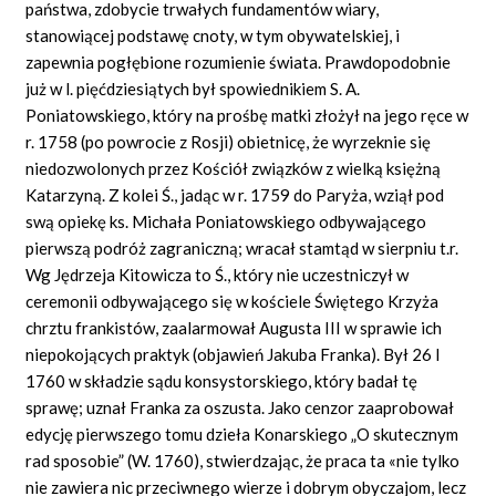
państwa, zdobycie trwałych fundamentów wiary,
stanowiącej podstawę cnoty, w tym obywatelskiej, i
zapewnia pogłębione rozumienie świata. Prawdopodobnie
już w l. pięćdziesiątych był spowiednikiem S. A.
Poniatowskiego, który na prośbę matki złożył na jego ręce w
r. 1758 (po powrocie z Rosji) obietnicę, że wyrzeknie się
niedozwolonych przez Kościół związków z wielką księżną
Katarzyną. Z kolei Ś., jadąc w r. 1759 do Paryża, wziął pod
swą opiekę ks. Michała Poniatowskiego odbywającego
pierwszą podróż zagraniczną; wracał stamtąd w sierpniu t.r.
Wg Jędrzeja Kitowicza to Ś., który nie uczestniczył w
ceremonii odbywającego się w kościele Świętego Krzyża
chrztu frankistów, zaalarmował Augusta III w sprawie ich
niepokojących praktyk (objawień Jakuba Franka). Był 26 I
1760 w składzie sądu konsystorskiego, który badał tę
sprawę; uznał Franka za oszusta. Jako cenzor zaaprobował
edycję pierwszego tomu dzieła Konarskiego „O skutecznym
rad sposobie” (W. 1760), stwierdzając, że praca ta «nie tylko
nie zawiera nic przeciwnego wierze i dobrym obyczajom, lecz