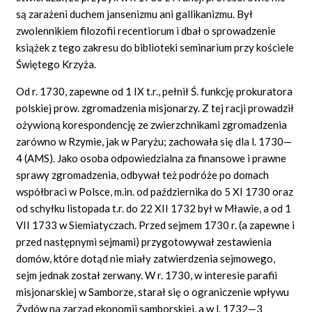
są zarażeni duchem jansenizmu ani gallikanizmu. Był
zwolennikiem filozofii recentiorum i dbał o sprowadzenie
książek z tego zakresu do biblioteki seminarium przy kościele
Świętego Krzyża.
Od r. 1730, zapewne od 1 IX t.r., pełnił Ś. funkcję prokuratora
polskiej prow. zgromadzenia misjonarzy. Z tej racji prowadził
ożywioną korespondencję ze zwierzchnikami zgromadzenia
zarówno w Rzymie, jak w Paryżu; zachowała się dla l. 1730—
4 (AMS). Jako osoba odpowiedzialna za finansowe i prawne
sprawy zgromadzenia, odbywał też podróże po domach
współbraci w Polsce, m.in. od października do 5 XI 1730 oraz
od schyłku listopada t.r. do 22 XII 1732 był w Mławie, a od 1
VII 1733 w Siemiatyczach. Przed sejmem 1730 r. (a zapewne i
przed następnymi sejmami) przygotowywał zestawienia
domów, które dotąd nie miały zatwierdzenia sejmowego,
sejm jednak został zerwany. W r. 1730, w interesie parafii
misjonarskiej w Samborze, starał się o ograniczenie wpływu
Żydów na zarząd ekonomii samborskiej, a w l. 1732—3