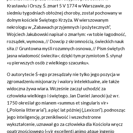
Krasławiu i Orszy. Ś. zmarł 5 V 1774 w Warszawie, po
siedmiu tygodniach obłożnej choroby, został pochowany w
dolnym kościele Świętego Krzyża. W wierszowanym
nekrologu w „Zabawach przyjemnych i pożytecznych”,
Wojciech Jakubowski napisał o zmarłym: «w tobie łagodność,
rozsądek, wymowa, // Dowcip z skromnością, świeckich nauk
siła // Gruntowna myśli rozumnych osnowa, // Pism świętych
jasna wiadomość świeciła»; dzięki tym przymiotom Ś. słynął
«u pierwszych osób z wielkiego szacunku».
O autorytecie Ś-ego przesądzały nie tylko jego pozycja w
zgromadzeniu misjonarzy i walory intelektualne, ale także
widoczna żywa wiara. Wcześnie zaczął uchodzić za
człowieka wielkiego i świętego. Jan Daniel Janocki już w r.
1750 określał go mianem «summus et singularis vir»
(„Polonia litteraria”), a pięć lat później („Lexicon”), podnosząc
jego inteligencję, przenikliwość i wszechstronne
wykształcenie, uznawał go za człowieka dla Kościoła wręcz
opatrznościowego («vir excellenti animo atque ingenio