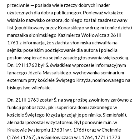
przeciwnie — posiada wiele rzeczy dobrych i nader
użytecznych dla dobra publicznego». Ponieważ w książce
widniało nazwisko cenzora, do niego został zaadresowany
list (opublikowany przez Konarskiego w drugim tomie dzieła)
marszałka słonimskiego Kazimierza Wołłowicza z 26 III
1761 z informacją, że szlachta słonimska uchwaliła na
sejmiku poselskim podziękowanie dla autora i poleciła
posłom wspierać na sejmie zasadę głosowania większością.
Dn. 19 II 1762 był Ś. świadkiem w procesie informacyjnym
Ignacego Józefa Massalskiego, wychowanka seminarium
externum przy kościele Świętego Krzyża, nominowanego na
biskupstwo wileńskie.
Dn. 21 III 1763 został Ś. na swą prośbę zwolniony zarówno z
funkcji proboszcza, jak i superiora domu zakonnego w
kościele Świętego Krzyża (przejął je po nim ks. Siemieński),
ale nadal pozostał wizytatorem. Był ponownie m.in. w
Krakowie (w sierpniu 1763 i w r. 1766) oraz w Chełmnie
(1764 i 1767), a w Śmiłowiczach w l. 1764, 1771 i 1773