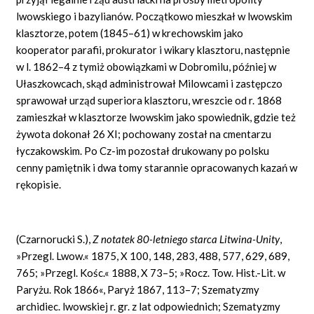
lwowskiego i bazylianów. Początkowo mieszkał w lwowskim
klasztorze, potem (1845–61) w krechowskim jako
kooperator parafii, prokurator i wikary klasztoru, następnie
w l. 1862–4 z tymiż obowiązkami w Dobromilu, później w
Ułaszkowcach, skąd administrował Milowcami i zastępczo
sprawował urząd superiora klasztoru, wreszcie od r. 1868
zamieszkał w klasztorze lwowskim jako spowiednik, gdzie też
żywota dokonał 26 XI; pochowany został na cmentarzu
łyczakowskim. Po Cz-im pozostał drukowany po polsku
cenny pamiętnik i dwa tomy starannie opracowanych kazań w
rękopisie.
(Czarnorucki S.),
Z notatek 80-letniego starca Litwina-Unity
,
»Przegl. Lwow.« 1875, X 100, 148, 283, 488, 577, 629, 689,
765; »Przegl. Kośc.« 1888, X 73–5; »Rocz. Tow. Hist.-Lit. w
Paryżu. Rok 1866«, Paryż 1867, 113–7; Szematyzmy
archidiec. lwowskiej r. gr. z lat odpowiednich; Szematyzmy