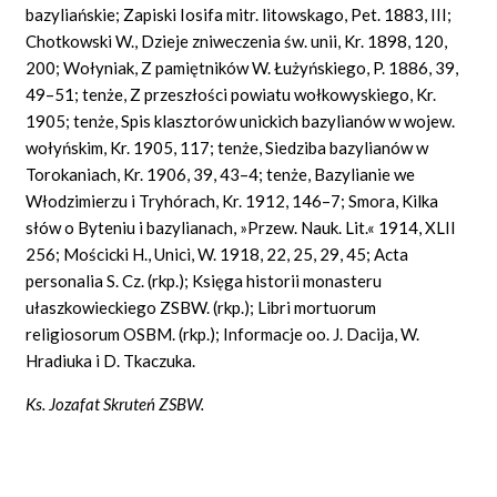
bazyliańskie; Zapiski Iosifa mitr. litowskago, Pet. 1883, III;
Chotkowski W., Dzieje zniweczenia św. unii, Kr. 1898, 120,
200; Wołyniak, Z pamiętników W. Łużyńskiego, P. 1886, 39,
49–51; tenże, Z przeszłości powiatu wołkowyskiego, Kr.
1905; tenże, Spis klasztorów unickich bazylianów w wojew.
wołyńskim, Kr. 1905, 117; tenże, Siedziba bazylianów w
Torokaniach, Kr. 1906, 39, 43–4; tenże, Bazylianie we
Włodzimierzu i Tryhórach, Kr. 1912, 146–7; Smora, Kilka
słów o Byteniu i bazylianach, »Przew. Nauk. Lit.« 1914, XLII
256; Mościcki H., Unici, W. 1918, 22, 25, 29, 45; Acta
personalia S. Cz. (rkp.); Księga historii monasteru
ułaszkowieckiego ZSBW. (rkp.); Libri mortuorum
religiosorum OSBM. (rkp.); Informacje oo. J. Dacija, W.
Hradiuka i D. Tkaczuka.
Ks. Jozafat Skruteń ZSBW.