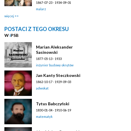
1867-07-23 - 1934-09-01
malarz
więcej
POSTACI Z TEGO OKRESU
W
i
PSB
Marian Aleksander
Sasinowski
1877-05-13 - 1933
inżynier budowy okrętów
Jan Kanty Steczkowski
1862-10-17 - 1929-09-03
adwokat
Tytus Babczyński
1830-01-04 - 1910-06-19
matematyk