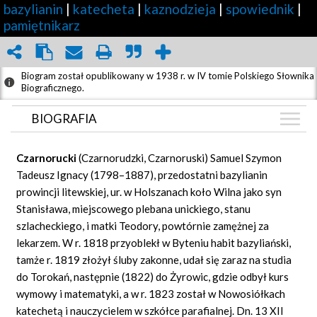
bazylianin
|
katecheta
|
kaznodzieja
|
spowiednik
|
pamiętnikarz
Biogram został opublikowany w 1938 r. w IV tomie Polskiego Słownika
Biograficznego.
BIOGRAFIA
BIOGRAFIA
Czarnorucki
(Czarnorudzki, Czarnoruski) Samuel Szymon
GRAF POWIĄZAŃ
Tadeusz Ignacy (1798–1887), przedostatni bazylianin
prowincji litewskiej, ur. w Holszanach koło Wilna jako syn
DYSKUSJA
Stanisława, miejscowego plebana unickiego, stanu
Mapa
szlacheckiego, i matki Teodory, powtórnie zamężnej za
lekarzem. W r. 1818 przyoblekł w Byteniu habit bazyliański,
tamże r. 1819 złożył śluby zakonne, udał się zaraz na studia
do Torokań, następnie (1822) do Żyrowic, gdzie odbył kurs
wymowy i matematyki, a w r. 1823 został w Nowosiółkach
katechetą i nauczycielem w szkółce parafialnej. Dn. 13 XII