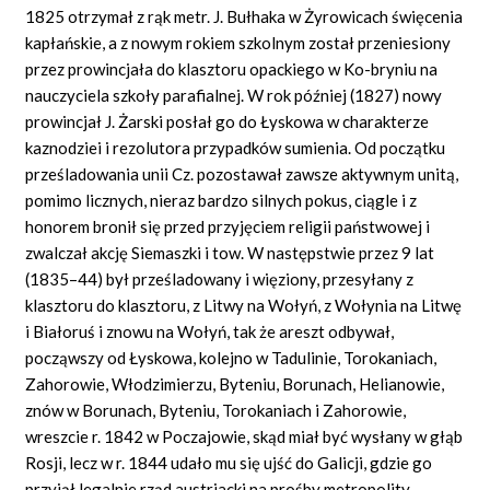
1825 otrzymał z rąk metr. J. Bułhaka w Żyrowicach święcenia
kapłańskie, a z nowym rokiem szkolnym został przeniesiony
przez prowincjała do klasztoru opackiego w Ko-bryniu na
nauczyciela szkoły parafialnej. W rok później (1827) nowy
prowincjał J. Żarski posłał go do Łyskowa w charakterze
kaznodziei i rezolutora przypadków sumienia. Od początku
prześladowania unii Cz. pozostawał zawsze aktywnym unitą,
pomimo licznych, nieraz bardzo silnych pokus, ciągle i z
honorem bronił się przed przyjęciem religii państwowej i
zwalczał akcję Siemaszki i tow. W następstwie przez 9 lat
(1835–44) był prześladowany i więziony, przesyłany z
klasztoru do klasztoru, z Litwy na Wołyń, z Wołynia na Litwę
i Białoruś i znowu na Wołyń, tak że areszt odbywał,
począwszy od Łyskowa, kolejno w Tadulinie, Torokaniach,
Zahorowie, Włodzimierzu, Byteniu, Borunach, Helianowie,
znów w Borunach, Byteniu, Torokaniach i Zahorowie,
wreszcie r. 1842 w Poczajowie, skąd miał być wysłany w głąb
Rosji, lecz w r. 1844 udało mu się ujść do Galicji, gdzie go
przyjął legalnie rząd austriacki na prośby metropolity