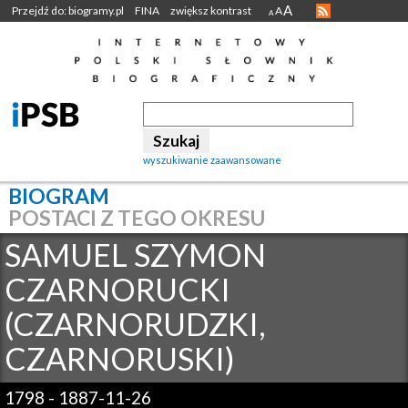
A
Przejdź do: biogramy.pl
FINA
zwiększ kontrast
A
A
wyszukiwanie zaawansowane
BIOGRAM
POSTACI Z TEGO OKRESU
SAMUEL SZYMON
CZARNORUCKI
(CZARNORUDZKI,
CZARNORUSKI)
1798
-
1887-11-26