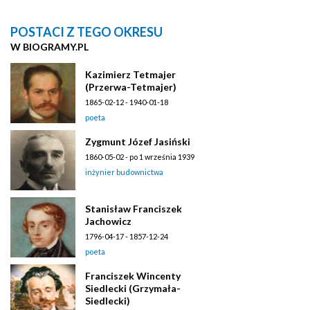
POSTACI Z TEGO OKRESU
W BIOGRAMY.PL
Kazimierz Tetmajer
(Przerwa-Tetmajer)
1865-02-12 - 1940-01-18
poeta
Zygmunt Józef Jasiński
1860-05-02 - po 1 września 1939
inżynier budownictwa
Stanisław Franciszek
Jachowicz
1796-04-17 - 1857-12-24
poeta
Franciszek Wincenty
Siedlecki (Grzymała-
Siedlecki)