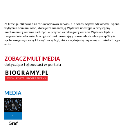
Za treści publikowane na forum Wydawca serwisu nie ponosi odpowiedzialności i są one
wyłącznie opiniami osób, które je zamieszczają. Wydawca udostępnia przystępny
mechanizm zgłaszania nadużyć i w przypadku takiego zgłoszenia Wydawca będzie
reagował niezwłocznie. Aby zgłosić post naruszający prawo lub standardy współżycia
społecznego wystarczy kliknąć ikonę flagi, która znajduje się po prawej stronie każdego
wpisu.
ZOBACZ MULTIMEDIA
dotyczące tej postaci w portalu
MEDIA
1
Graf