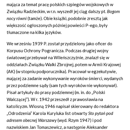
mająca za temat pracę polskich szpiegów wojskowych w
Związku Radzieckim, w r.n. wyszedł jej ciąg dalszy pt.
Bogom
nocy równi
(tamże). Obie książki, podobnie zresztą jak
większość ogłoszonych później powieści P-ego, były
tłumaczone na kilka języków.
We wrześniu 1939 P. został przydzielony jako oficer do
Korpusu Ochrony Pogranicza. Podczas drugiej wojny
światowej przebywał na Wileńszczyźnie, znalazł się w
oddziałach Związku Walki Zbrojnej, potem w Armii Krajowej
(AK) (w stopniu podporucznika). Pracował w egzekutywie,
mającej za zadanie wykonywanie wyroków śmierci, wydanych
przez podziemne sądy (sam tych wyroków nie wykonywał).
Pisał artykuły do prasy podziemnej (m. in. do „Polski
Walczącej”). W r. 1942 przeszedł z prawosławia na
katolicyzm. Wiosną 1946 napisał skierowany do redaktora
„Odrodzenia” Karola Kuryluka list otwarty
Sto pytań pod
adresem obecnej Warszawy
(wyd. Rzym 1947) i pod
nazwiskiem Jan Tomaszewicz, a następnie Aleksander