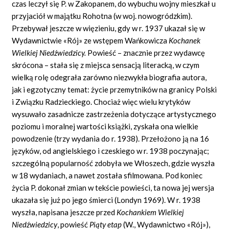
czas leczył się P. w Zakopanem, do wybuchu wojny mieszkał u
przyjaciół w majątku Rohotna (w woj. nowogródzkim).
Przebywał jeszcze w więzieniu, gdy w r. 1937 ukazał się w
Wydawnictwie «Rój» ze wstępem Wańkowicza
Kochanek
Wielkiej Niedźwiedzicy.
Powieść – znacznie przez wydawcę
skrócona – stała się z miejsca sensacją literacką, w czym
wielką rolę odegrała zarówno niezwykła biografia autora,
jak i egzotyczny temat: życie przemytników na granicy Polski
i Związku Radzieckiego. Chociaż więc wielu krytyków
wysuwało zasadnicze zastrzeżenia dotyczące artystycznego
poziomu i moralnej wartości książki, zyskała ona wielkie
powodzenie (trzy wydania do r. 1938). Przełożono ją na 16
języków, od angielskiego i czeskiego w r. 1938 poczynając;
szczególną popularność zdobyła we Włoszech, gdzie wyszła
w 18 wydaniach, a nawet została sfilmowana. Pod koniec
życia P. dokonał zmian w tekście powieści, ta nowa jej wersja
ukazała się już po jego śmierci (Londyn 1969). W r. 1938
wyszła, napisana jeszcze przed
Kochankiem Wielkiej
Niedźwiedzicy
, powieść
Piąty etap
(W., Wydawnictwo «Rój»),