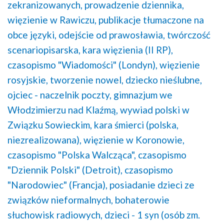
zekranizowanych,
prowadzenie dziennika,
więzienie w Rawiczu,
publikacje tłumaczone na
obce języki,
odejście od prawosławia,
twórczość
scenariopisarska,
kara więzienia (II RP),
czasopismo "Wiadomości" (Londyn),
więzienie
rosyjskie,
tworzenie nowel,
dziecko nieślubne,
ojciec - naczelnik poczty,
gimnazjum we
Włodzimierzu nad Klaźmą,
wywiad polski w
Związku Sowieckim,
kara śmierci (polska,
niezrealizowana),
więzienie w Koronowie,
czasopismo "Polska Walcząca",
czasopismo
"Dziennik Polski" (Detroit),
czasopismo
"Narodowiec" (Francja),
posiadanie dzieci ze
związków nieformalnych,
bohaterowie
słuchowisk radiowych,
dzieci - 1 syn (osób zm.