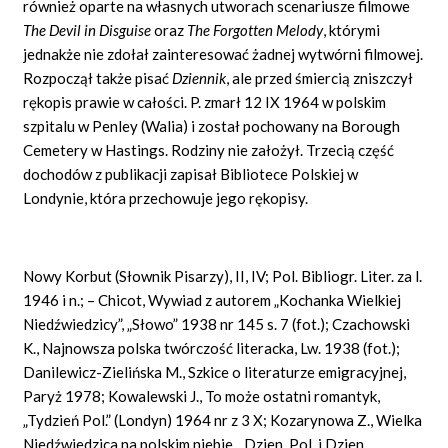
również oparte na własnych utworach scenariusze filmowe
The Devil in Disguise
oraz
The Forgotten Melody
, którymi
jednakże nie zdołał zainteresować żadnej wytwórni filmowej.
Rozpoczął także pisać
Dziennik
, ale przed śmiercią zniszczył
rękopis prawie w całości. P. zmarł 12 IX 1964 w polskim
szpitalu w Penley (Walia) i został pochowany na Borough
Cemetery w Hastings. Rodziny nie założył. Trzecią część
dochodów z publikacji zapisał Bibliotece Polskiej w
Londynie, która przechowuje jego rękopisy.
Nowy Korbut (Słownik Pisarzy), II, IV; Pol. Bibliogr. Liter. za l.
1946 i n.; – Chicot, Wywiad z autorem „Kochanka Wielkiej
Niedźwiedzicy”, „Słowo” 1938 nr 145 s. 7 (fot.); Czachowski
K., Najnowsza polska twórczość literacka, Lw. 1938 (fot.);
Danilewicz-Zielińska M., Szkice o literaturze emigracyjnej,
Paryż 1978; Kowalewski J., To może ostatni romantyk,
„Tydzień Pol.” (Londyn) 1964 nr z 3 X; Kozarynowa Z., Wielka
Niedźwiedzica na polskim niebie, „Dzien. Pol. i Dzien.