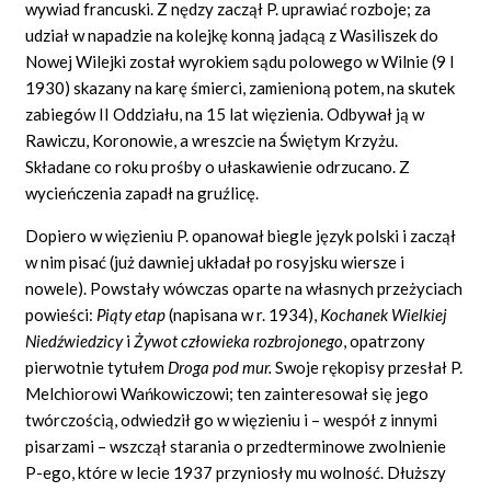
wywiad francuski. Z nędzy zaczął P. uprawiać rozboje; za
udział w napadzie na kolejkę konną jadącą z Wasiliszek do
Nowej Wilejki został wyrokiem sądu polowego w Wilnie (9 I
1930) skazany na karę śmierci, zamienioną potem, na skutek
zabiegów II Oddziału, na 15 lat więzienia. Odbywał ją w
Rawiczu, Koronowie, a wreszcie na Świętym Krzyżu.
Składane co roku prośby o ułaskawienie odrzucano. Z
wycieńczenia zapadł na gruźlicę.
Dopiero w więzieniu P. opanował biegle język polski i zaczął
w nim pisać (już dawniej układał po rosyjsku wiersze i
nowele). Powstały wówczas oparte na własnych przeżyciach
powieści:
Piąty etap
(napisana w r. 1934),
Kochanek Wielkiej
Niedźwiedzicy
i
Żywot człowieka rozbrojonego
, opatrzony
pierwotnie tytułem
Droga pod mur.
Swoje rękopisy przesłał P.
Melchiorowi Wańkowiczowi; ten zainteresował się jego
twórczością, odwiedził go w więzieniu i – wespół z innymi
pisarzami – wszczął starania o przedterminowe zwolnienie
P-ego, które w lecie 1937 przyniosły mu wolność. Dłuższy