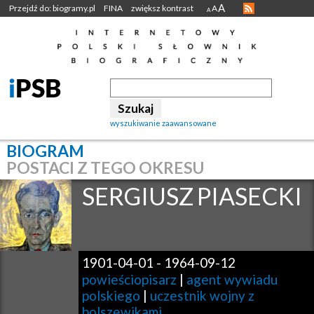
A
Przejdź do: biogramy.pl
FINA
zwiększ kontrast
A
A
wyszukiwanie zaawansowane
BIOGRAM
POSTACI Z TEGO OKRESU
SERGIUSZ
PIASECKI
1901-04-01
-
1964-09-12
powieściopisarz
|
agent wywiadu
polskiego
|
uczestnik wojny z
bolszewikami