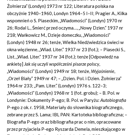
Żołnierza” (Londyn) 1973 nr 122; Literatura polska na
obczyźnie 1940–1960, Londyn 1964–5 I–II; Pragier A., Kilka
wspomnień o S. Piaseckim, „Wiadomości” (Londyn) 1970 nr
26; Rodal L., Śmierć przed oczyma…, „Nowy Dzien.” 1937 nr
218; Wańkowicz M., Dzieje domeczku, „Wiadomości”
(Londyn) 1948 nr 26; tenże, Wielka Niedźwiedzica świeci w
okna więzienne, „Wiad. Liter.” 1937 nr 23 (fot.); – Piasecki S.,
List, „Wiad. Liter.” 1937 nr 34 (fot.); tenże [Odpowiedź na
ankietę]
Jak się uczyli współcześni pisarze polscy
,
„Wiadomości” (Londyn) 1949 nr 18; tenże,
Wyjaśnienie
,
„Orzeł Biały” 1949 nr 47; – „Dzien. Pol. i Dzien. Żołnierza”
1964 nr 233; „Pam. Liter.” (Londyn) 1976 s. 122–3;
„Wiadomości” (Londyn) 1968 nr 1 (fot. grobu); – B. Pol. w
Londynie: Dokumenty P-ego; B. Pol. w Paryżu:
Autobiografia
P-ego z ok. r. 1958, Materiały do słownika biograficznego,
zebrane przez S. Lama; IBL PAN: Kartoteka bibliograficzna; –
Biografia P-ego oraz bibliografia prac o nim, opracowane
przez przyjaciela P-ego Ryszarda Demela, mieszkającego w