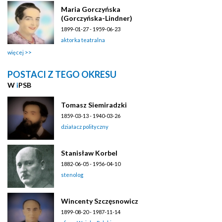
Maria Gorczyńska
(Gorczyńska-Lindner)
1899-01-27 - 1959-06-23
aktorka teatralna
więcej
POSTACI Z TEGO OKRESU
W
i
PSB
Tomasz Siemiradzki
1859-03-13 - 1940-03-26
działacz polityczny
Stanisław Korbel
1882-06-05 - 1956-04-10
stenolog
Wincenty Szczęsnowicz
1899-08-20 - 1987-11-14