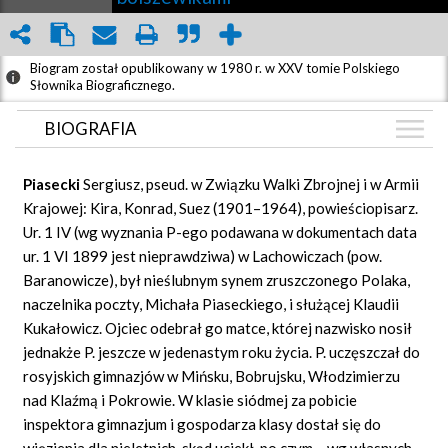
Biogram został opublikowany w 1980 r. w XXV tomie Polskiego
Słownika Biograficznego.
BIOGRAFIA
BIOGRAFIA
Piasecki
Sergiusz, pseud. w Związku Walki Zbrojnej i w Armii
ZDJĘCIA
Krajowej: Kira, Konrad, Suez (1901–1964), powieściopisarz.
(4)
Ur. 1 IV (wg wyznania P-ego podawana w dokumentach data
GRAF POWIĄZAŃ
ur. 1 VI 1899 jest nieprawdziwa) w Lachowiczach (pow.
DYSKUSJA
Baranowicze), był nieślubnym synem zruszczonego Polaka,
Mapa
naczelnika poczty, Michała Piaseckiego, i służącej Klaudii
Kukałowicz. Ojciec odebrał go matce, której nazwisko nosił
jednakże P. jeszcze w jedenastym roku życia. P. uczęszczał do
rosyjskich gimnazjów w Mińsku, Bobrujsku, Włodzimierzu
nad Klaźmą i Pokrowie. W klasie siódmej za pobicie
inspektora gimnazjum i gospodarza klasy dostał się do
więzienia dla nieletnich, skąd uciekł, po czym – wg własnych