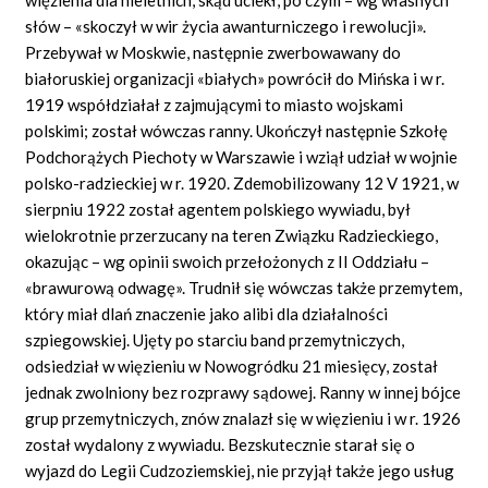
słów – «skoczył w wir życia awanturniczego i rewolucji».
Przebywał w Moskwie, następnie zwerbowawany do
białoruskiej organizacji «białych» powrócił do Mińska i w r.
1919 współdziałał z zajmującymi to miasto wojskami
polskimi; został wówczas ranny. Ukończył następnie Szkołę
Podchorążych Piechoty w Warszawie i wziął udział w wojnie
polsko-radzieckiej w r. 1920. Zdemobilizowany 12 V 1921, w
sierpniu 1922 został agentem polskiego wywiadu, był
wielokrotnie przerzucany na teren Związku Radzieckiego,
okazując – wg opinii swoich przełożonych z II Oddziału –
«brawurową odwagę». Trudnił się wówczas także przemytem,
który miał dlań znaczenie jako alibi dla działalności
szpiegowskiej. Ujęty po starciu band przemytniczych,
odsiedział w więzieniu w Nowogródku 21 miesięcy, został
jednak zwolniony bez rozprawy sądowej. Ranny w innej bójce
grup przemytniczych, znów znalazł się w więzieniu i w r. 1926
został wydalony z wywiadu. Bezskutecznie starał się o
wyjazd do Legii Cudzoziemskiej, nie przyjął także jego usług