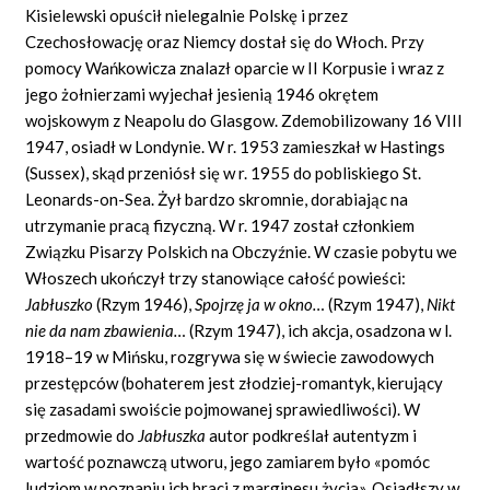
Kisielewski opuścił nielegalnie Polskę i przez
Czechosłowację oraz Niemcy dostał się do Włoch. Przy
pomocy Wańkowicza znalazł oparcie w II Korpusie i wraz z
jego żołnierzami wyjechał jesienią 1946 okrętem
wojskowym z Neapolu do Glasgow. Zdemobilizowany 16 VIII
1947, osiadł w Londynie. W r. 1953 zamieszkał w Hastings
(Sussex), skąd przeniósł się w r. 1955 do pobliskiego St.
Leonards-on-Sea. Żył bardzo skromnie, dorabiając na
utrzymanie pracą fizyczną. W r. 1947 został członkiem
Związku Pisarzy Polskich na Obczyźnie. W czasie pobytu we
Włoszech ukończył trzy stanowiące całość powieści:
Jabłuszko
(Rzym 1946),
Spojrzę ja w okno…
(Rzym 1947),
Nikt
nie da nam zbawienia…
(Rzym 1947), ich akcja, osadzona w l.
1918–19 w Mińsku, rozgrywa się w świecie zawodowych
przestępców (bohaterem jest złodziej-romantyk, kierujący
się zasadami swoiście pojmowanej sprawiedliwości). W
przedmowie do
Jabłuszka
autor podkreślał autentyzm i
wartość poznawczą utworu, jego zamiarem było «pomóc
ludziom w poznaniu ich braci z marginesu życia». Osiadłszy w