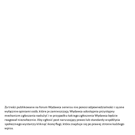
Za treści publikowane na forum Wydawca serwisu nie ponosi odpowiedzialności i są one
wyłącznie opiniami osób, które je zamieszczają. Wydawca udostępnia przystępny
mechanizm zgłaszania nadużyć i w przypadku takiego zgłoszenia Wydawca będzie
reagował niezwłocznie. Aby zgłosić post naruszający prawo lub standardy współżycia
społecznego wystarczy kliknąć ikonę flagi, która znajduje się po prawej stronie każdego
wpisu.