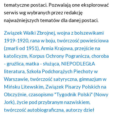
tematyczne postaci. Pozwalają one eksplorować
serwis wg wybranych przez redakcję
najważniejszych tematów dla danej postaci.
Związek Walki Zbrojnej,
wojna z bolszewikami
1919-1920,
rana w boju,
twórczość powieściowa
(zmarli od 1951),
Armia Krajowa,
przejście na
katolicyzm,
Korpus Ochrony Pogranicza,
choroba
- gruźlica,
matka - służąca,
NIEPODLEGŁA
literatura,
Szkoła Podchorążych Piechoty w
Warszawie,
twórczość satyryczna,
gimnazjum w
Mińsku Litewskim,
Związek Pisarzy Polskich na
Obczyźnie,
czasopismo "Tygodnik Polski" (Nowy
Jork),
życie pod przybranym nazwiskiem,
twórczość autobiograficzna,
autorzy dzieł