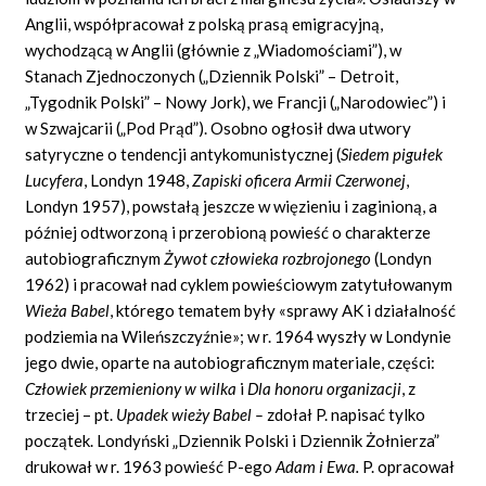
Anglii, współpracował z polską prasą emigracyjną,
wychodzącą w Anglii (głównie z „Wiadomościami”), w
Stanach Zjednoczonych („Dziennik Polski” – Detroit,
„Tygodnik Polski” – Nowy Jork), we Francji („Narodowiec”) i
w Szwajcarii („Pod Prąd”). Osobno ogłosił dwa utwory
satyryczne o tendencji antykomunistycznej (
Siedem pigułek
Lucyfera
, Londyn 1948,
Zapiski oficera Armii Czerwonej
,
Londyn 1957), powstałą jeszcze w więzieniu i zaginioną, a
później odtworzoną i przerobioną powieść o charakterze
autobiograficznym
Żywot człowieka rozbrojonego
(Londyn
1962) i pracował nad cyklem powieściowym zatytułowanym
Wieża Babel
, którego tematem były «sprawy AK i działalność
podziemia na Wileńszczyźnie»; w r. 1964 wyszły w Londynie
jego dwie, oparte na autobiograficznym materiale, części:
Człowiek przemieniony w wilka
i
Dla honoru organizacji
, z
trzeciej – pt.
Upadek wieży Babel –
zdołał P. napisać tylko
początek. Londyński „Dziennik Polski i Dziennik Żołnierza”
drukował w r. 1963 powieść P-ego
Adam i Ewa.
P. opracował