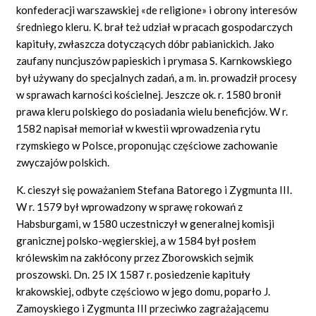
konfederacji warszawskiej «de religione» i obrony interesów
średniego kleru. K. brał też udział w pracach gospodarczych
kapituły, zwłaszcza dotyczących dóbr pabianickich. Jako
zaufany nuncjuszów papieskich i prymasa S. Karnkowskiego
był używany do specjalnych zadań, a m. in. prowadził procesy
w sprawach karności kościelnej. Jeszcze ok. r. 1580 bronił
prawa kleru polskiego do posiadania wielu beneficjów. W r.
1582 napisał memoriał w kwestii wprowadzenia rytu
rzymskiego w Polsce, proponując częściowe zachowanie
zwyczajów polskich.
K. cieszył się poważaniem Stefana Batorego i Zygmunta III.
W r. 1579 był wprowadzony w sprawę rokowań z
Habsburgami, w 1580 uczestniczył w generalnej komisji
granicznej polsko-węgierskiej, a w 1584 był posłem
królewskim na zakłócony przez Zborowskich sejmik
proszowski. Dn. 25 IX 1587 r. posiedzenie kapituły
krakowskiej, odbyte częściowo w jego domu, poparło J.
Zamoyskiego i Zygmunta III przeciwko zagrażającemu