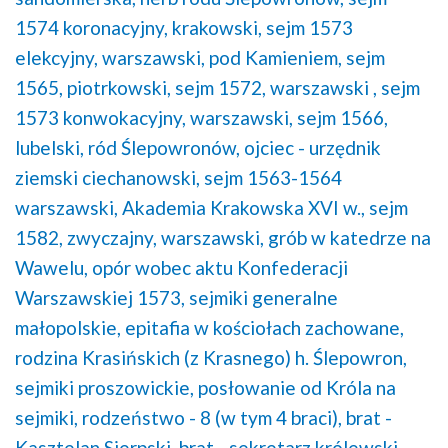
1574 koronacyjny, krakowski,
sejm 1573
elekcyjny, warszawski, pod Kamieniem,
sejm
1565, piotrkowski,
sejm 1572, warszawski ,
sejm
1573 konwokacyjny, warszawski,
sejm 1566,
lubelski,
ród Ślepowronów,
ojciec - urzędnik
ziemski ciechanowski,
sejm 1563-1564
warszawski,
Akademia Krakowska XVI w.,
sejm
1582, zwyczajny, warszawski,
grób w katedrze na
Wawelu,
opór wobec aktu Konfederacji
Warszawskiej 1573,
sejmiki generalne
małopolskie,
epitafia w kościołach zachowane,
rodzina Krasińskich (z Krasnego) h. Ślepowron,
sejmiki proszowickie,
posłowanie od Króla na
sejmiki,
rodzeństwo - 8 (w tym 4 braci),
brat -
Kasztelan Sierpski,
brat - sekretarz królewski,