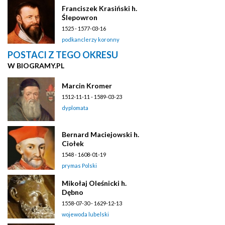
Franciszek Krasiński h.
Ślepowron
1525 - 1577-03-16
podkanclerzy koronny
POSTACI Z TEGO OKRESU
W BIOGRAMY.PL
Marcin Kromer
1512-11-11 - 1589-03-23
dyplomata
Bernard Maciejowski h.
Ciołek
1548 - 1608-01-19
prymas Polski
Mikołaj Oleśnicki h.
Dębno
1558-07-30 - 1629-12-13
wojewoda lubelski