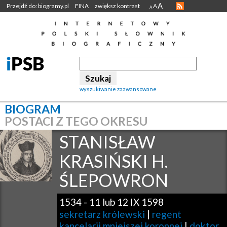
A
Przejdź do: biogramy.pl
FINA
zwiększ kontrast
A
A
wyszukiwanie zaawansowane
BIOGRAM
POSTACI Z TEGO OKRESU
STANISŁAW
KRASIŃSKI H.
ŚLEPOWRON
1534
-
11 lub 12 IX 1598
sekretarz królewski
|
regent
kancelarii mniejszej koronnej
|
doktor