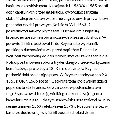
kapituły z arcybiskupem. Na sejmach l. 1563/4 i 1565 bronił
dóbr kapitulnych przed egzekucją, krytykując zarazem
słabość akcji biskupów w obronie zagrożonych przywilejów
gospodarczych i prawnych Kościoła. W l. 1563–7
pośredniczył między prymasem J. Uchańskim a kapitułą,
broniąc jej uprawnień ograniczanych przez arcybiskupa. W
połowie 1565 r. posłował K. do Rzymu jako wysłannik
polskiego duchowieństwa; przed papieżem Piusem IV
wygłosił zachowaną do dziś mowę; uzyskał zawieszenie dla
Polski postanowień soboru trydenckiego przeciwko łączeniu
beneficjów, a prócz tego 18 IX t. r. otrzymał w Rzymie
godność doktora obojga praw. W Rzymie przebywał do 9 XI
1565 r. Ok. r. 1566 został K. sekretarzem królewskim dzięki
poparciu brata Franciszka, a za czasów podkanclerstwa
tegoż sprawował funkcję wielkiego sekretarza (regenta
kancelarii mniejszej). Na tym stanowisku uczestniczył m. in. w
sejmie unijnym 1569 i elekcyjnym 1573 r. Posuwał się też w
karierze duchownej: w r. 1568 został scholastykiem