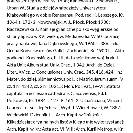
polityk złotego wieku, W. 1938; Kaniewska I., Żelewski R.,
Urban W., Studia z dziejów młodzieży Uniwersytetu
Krakowskiego w dobie Renesansu, Pod. red. K. Lepszego, Kr.
1964 s. 172–3; Nowowiejski A. J., Płock, Płock 1930;
Radziszewska J., Komisje graniczne polsko-węgierskie od
strony Spisza w XVI wieku, w: Mediaevalia. W 50 rocznicę
pracy naukowej Jana Dąbrowskiego, W. 1960 s. 386; Teka
Grona Konserwatorów Galicji Zachodniej, Kr. 1900 I; – Akta
podkancl. Krasińskiego, II–III; Akta sejmikowe woj. krak., I;
Akta Unii; Album stud. Univ.
Crac.,
II 341; Arch. do Dziej.
Liter., XV cz. 1; Conclusiones Univ.
Crac.,
345, 416, 424 i in.;
Mater. do dziej. piśmiennictwa pol., I; Matricularum summ., V
cz. 1 nr 4342, cz. 2 nr 10215; Mon. Pol. Vat., IV–VI; Statuta
capitularia ecclesiae cathedralis Cracoviensis, Ed. I.
Polkowski, Kr. 1884 s. 127–8, 161–2; Uchańsciana; Vincent
Laureo… et
ses dépêches…,
Wyd.
T. Wierzbowski, W. 1887;
Wielewicki, Dziennik, I; – Arch. Kapit. w Gnieźnie:
Kilkadziesiąt oryginalnych listów K-ego (nie wykorzystane);
Arch. Kapit. w Kr.: Acta act. VI, VIII; Arch. Kurii Metrop. w Kr.: