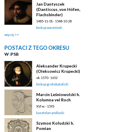
Jan Dantyszek
(Dantiscus, von Höfen,
Flachsbinder)
1485-11-01 - 1548-10-28
biskup warmiński
więcej
POSTACI Z TEGO OKRESU
W
i
PSB
Aleksander Krupecki
(Oleksowicz Krupecki)
ok. 1570 - 1652
biskup grekokatolicki
Marcin Leśniowolski h.
Kolumna vel Roch
XVI w. - 1593
kasztelan podlaski
Szymon Kołudzki h.
Pomian