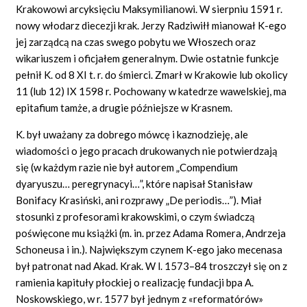
Krakowowi arcyksięciu Maksymilianowi. W sierpniu 1591 r.
nowy włodarz diecezji krak. Jerzy Radziwiłł mianował K-ego
jej zarządcą na czas swego pobytu we Włoszech oraz
wikariuszem i oficjałem generalnym. Dwie ostatnie funkcje
pełnił K. od 8 XI t. r. do śmierci. Zmarł w Krakowie lub okolicy
11 (lub 12) IX 1598 r. Pochowany w katedrze wawelskiej, ma
epitafium tamże, a drugie późniejsze w Krasnem.
K. był uważany za dobrego mówcę i kaznodzieję, ale
wiadomości o jego pracach drukowanych nie potwierdzają
się (w każdym razie nie był autorem „Compendium
dyaryuszu… peregrynacyi…”, które napisał Stanisław
Bonifacy Krasiński, ani rozprawy „De periodis…”). Miał
stosunki z profesorami krakowskimi, o czym świadczą
poświęcone mu książki (m. in. przez Adama Romera, Andrzeja
Schoneusa i in.). Największym czynem K-ego jako mecenasa
był patronat nad Akad. Krak. W l. 1573–84 troszczył się on z
ramienia kapituły płockiej o realizację fundacji bpa A.
Noskowskiego, w r. 1577 był jednym z
«reformatórów»