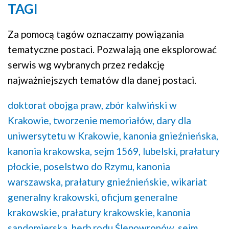
TAGI
Za pomocą tagów oznaczamy powiązania
tematyczne postaci. Pozwalają one eksplorować
serwis wg wybranych przez redakcję
najważniejszych tematów dla danej postaci.
doktorat obojga praw,
zbór kalwiński w
Krakowie,
tworzenie memoriałów,
dary dla
uniwersytetu w Krakowie,
kanonia gnieźnieńska,
kanonia krakowska,
sejm 1569, lubelski,
prałatury
płockie,
poselstwo do Rzymu,
kanonia
warszawska,
prałatury gnieźnieńskie,
wikariat
generalny krakowski,
oficjum generalne
krakowskie,
prałatury krakowskie,
kanonia
sandomierska,
herb rodu Ślepowronów,
sejm