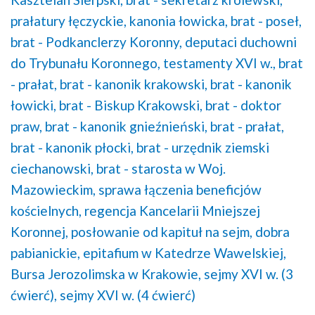
prałatury łęczyckie,
kanonia łowicka,
brat - poseł,
brat - Podkanclerzy Koronny,
deputaci duchowni
do Trybunału Koronnego,
testamenty XVI w.,
brat
- prałat,
brat - kanonik krakowski,
brat - kanonik
łowicki,
brat - Biskup Krakowski,
brat - doktor
praw,
brat - kanonik gnieźnieński,
brat - prałat,
brat - kanonik płocki,
brat - urzędnik ziemski
ciechanowski,
brat - starosta w Woj.
Mazowieckim,
sprawa łączenia beneficjów
kościelnych,
regencja Kancelarii Mniejszej
Koronnej,
posłowanie od kapituł na sejm,
dobra
pabianickie,
epitafium w Katedrze Wawelskiej,
Bursa Jerozolimska w Krakowie,
sejmy XVI w. (3
ćwierć),
sejmy XVI w. (4 ćwierć)