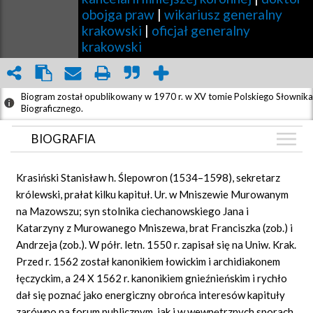
obojga praw
|
wikariusz generalny
krakowski
|
oficjał generalny
krakowski
Biogram został opublikowany w 1970 r. w XV tomie Polskiego Słownika
Biograficznego.
BIOGRAFIA
BIOGRAFIA
Krasiński Stanisław h. Ślepowron (1534–1598), sekretarz
GRAF POWIĄZAŃ
królewski, prałat kilku kapituł. Ur. w Mniszewie Murowanym
na Mazowszu; syn stolnika ciechanowskiego Jana i
DYSKUSJA
Katarzyny z Murowanego Mniszewa, brat Franciszka (zob.) i
Mapa
Andrzeja (zob.). W półr. letn. 1550 r. zapisał się na Uniw. Krak.
Przed r. 1562 został kanonikiem łowickim i archidiakonem
łęczyckim, a 24 X 1562 r. kanonikiem gnieźnieńskim i rychło
dał się poznać jako energiczny obrońca interesów kapituły
zarówno na forum publicznym, jak i w wewnętrznych sporach