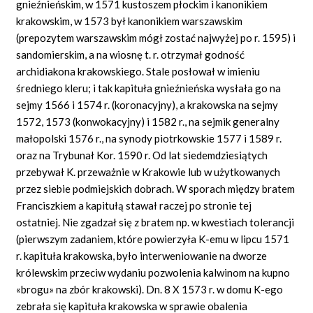
gnieźnieńskim, w 1571 kustoszem płockim i kanonikiem
krakowskim, w 1573 był kanonikiem warszawskim
(prepozytem warszawskim mógł zostać najwyżej po r. 1595) i
sandomierskim, a na wiosnę t. r. otrzymał godność
archidiakona krakowskiego. Stale posłował w imieniu
średniego kleru; i tak kapituła gnieźnieńska wysłała go na
sejmy 1566 i 1574 r. (koronacyjny), a krakowska na sejmy
1572, 1573 (konwokacyjny) i 1582 r., na sejmik generalny
małopolski 1576 r., na synody piotrkowskie 1577 i 1589 r.
oraz na Trybunał Kor. 1590 r. Od lat siedemdziesiątych
przebywał K. przeważnie w Krakowie lub w użytkowanych
przez siebie podmiejskich dobrach. W sporach między bratem
Franciszkiem a kapitułą stawał raczej po stronie tej
ostatniej. Nie zgadzał się z bratem np. w kwestiach tolerancji
(pierwszym zadaniem, które powierzyła K-emu w lipcu 1571
r. kapituła krakowska, było interweniowanie na dworze
królewskim przeciw wydaniu pozwolenia kalwinom na kupno
«brogu» na zbór krakowski). Dn. 8 X 1573 r. w domu K-ego
zebrała się kapituła krakowska w sprawie obalenia