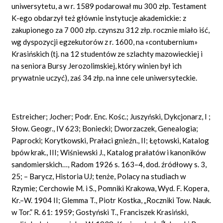
uniwersytetu, a w r. 1589 podarował mu 300 złp. Testament
K-ego obdarzył też głównie instytucje akademickie: z
zakupionego za 7 000 złp. czynszu 312 złp. rocznie miało iść,
wg dyspozycji egzekutorów z r. 1600, na
«contubernium»
Krasińskich (tj. na 12 studentów ze szlachty mazowieckiej i
na seniora Bursy Jerozolimskiej, który winien był ich
prywatnie uczyć), zaś 34 złp. na inne cele uniwersyteckie.
Estreicher; Jocher; Podr. Enc. Kośc.; Juszyński, Dykcjonarz, I ;
Słow. Geogr., IV 623; Boniecki; Dworzaczek, Genealogia;
Paprocki; Korytkowski, Prałaci gnieźn., II; Łętowski, Katalog
bpów krak., III; Wiśniewski J., Katalog prałatów i kanoników
sandomierskich…, Radom 1926 s. 163–4, dod. źródłowy s. 3,
25; – Barycz, Historia UJ; tenże, Polacy na studiach w
Rzymie; Cerchowie M. i S., Pomniki Krakowa, Wyd. F. Kopera,
Kr.–W. 1904 II; Glemma T., Piotr Kostka, „Roczniki Tow. Nauk.
w Tor.” R. 61: 1959; Gostyński T., Franciszek Krasiński,