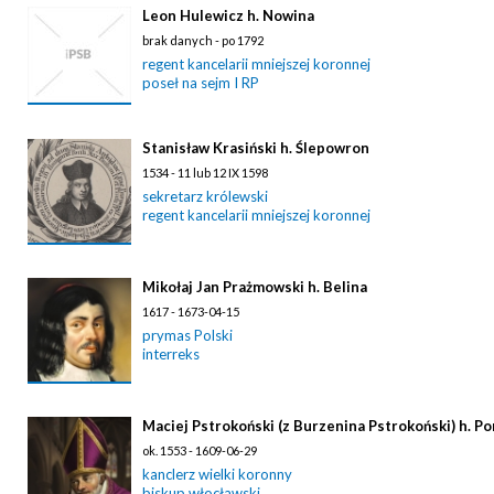
Leon Hulewicz h. Nowina
brak danych - po 1792
regent kancelarii mniejszej koronnej
poseł na sejm I RP
Stanisław Krasiński h. Ślepowron
1534 - 11 lub 12 IX 1598
sekretarz królewski
regent kancelarii mniejszej koronnej
Mikołaj Jan Prażmowski h. Belina
1617 - 1673-04-15
prymas Polski
interreks
Maciej Pstrokoński (z Burzenina Pstrokoński) h. Po
ok. 1553 - 1609-06-29
kanclerz wielki koronny
biskup włocławski