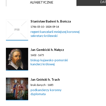
DAT
ALFABETYCZNIE
Stanisław Badeni h. Bończa
1746-05-10 - 1824-09-14
regent kancelarii mniejszej koronnej
sekretarz królewski
Jan Gembicki h. Nałęcz
1602 - 1675
biskup kujawsko-pomorski
kanclerz królowej
Jan Gniński h. Trach
brak danych - 1685
podkanclerzy koronny
dyplomata