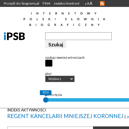
A
Przejdź do: biogramy.pl
FINA
zwiększ kontrast
A
A
szukaj również w treściach
płeć
Wybierz
850
okres życia
INDEKS AKTYWNOŚCI
REGENT KANCELARII MNIEJSZEJ KORONNEJ
|
z