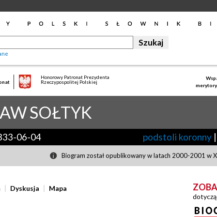
ane
Honorowy Patronat Prezydenta
Wspa
onat
Rzeczypospolitej Polskiej
merytory
ŁAW
SOŁTYK
833-06-04
podstoli koronny
|
Biogram został opublikowany w latach 2000-2001 w XL
ZOBA
ń
Dyskusja
Mapa
dotyczą