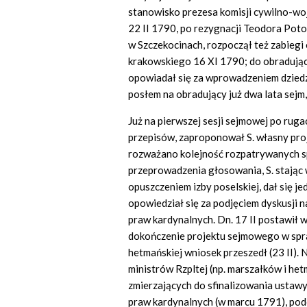
stanowisko prezesa komisji cywilno-wo
22 II 1790, po rezygnacji Teodora Poto
w Szczekocinach, rozpoczął też zabiegi 
krakowskiego 16 XI 1790; do obradując
opowiadał się za wprowadzeniem dziedz
posłem na obradujący już dwa lata sejm,
Już na pierwszej sesji sejmowej po ruga
przepisów, zaproponował S. własny proj
rozważano kolejność rozpatrywanych s
przeprowadzenia głosowania, S. stając 
opuszczeniem izby poselskiej, dał się j
opowiedział się za podjęciem dyskusji 
praw kardynalnych. Dn. 17 II postawił 
dokończenie projektu sejmowego w spr
hetmańskiej wniosek przeszedł (23 II). N
ministrów Rzpltej (np. marszałków i he
zmierzających do sfinalizowania ustawy
praw kardynalnych (w marcu 1791), pod