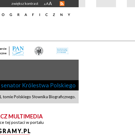
A
zwiększ kontrast
A
A
rcie
czne
senator Królestwa Polskiego
 tomie Polskiego Słownika Biograficznego.
CZ MULTIMEDIA
ce tej postaci w portalu