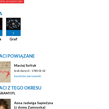
A
1
a
Graf
ACI POWIĄZANE
Maciej Sołtyk
brak danych - 1780-01-02
kasztelan warszawski
ACI Z TEGO OKRESU
GRAMY.PL
Anna Jadwiga Sapieżyna
(z domu Zamoyska)