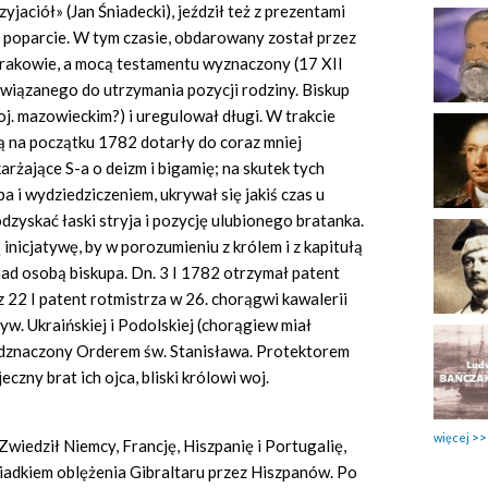
yjaciół» (Jan Śniadecki), jeździł też z prezentami
 poparcie. W tym czasie, obdarowany został przez
rakowie, a mocą testamentu wyznaczony (17 XII
iązanego do utrzymania pozycji rodziny. Biskup
oj. mazowieckim?) i uregulował długi. W trakcie
ą na początku 1782 dotarły do coraz mniej
żające S-a o deizm i bigamię; na skutek tych
 i wydziedziczeniem, ukrywał się jakiś czas u
zyskać łaski stryja i pozycję ulubionego bratanka.
nicjatywę, by w porozumieniu z królem i z kapitułą
ad osobą biskupa. Dn. 3 I 1782 otrzymał patent
22 I patent rotmistrza w 26. chorągwi kawalerii
w. Ukraińskiej i Podolskiej (chorągiew miał
ł odznaczony Orderem św. Stanisława. Protektorem
eczny brat ich ojca, bliski królowi woj.
więcej
 Zwiedził Niemcy, Francję, Hiszpanię i Portugalię,
iadkiem oblężenia Gibraltaru przez Hiszpanów. Po