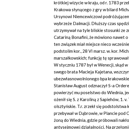
krótkiej wizycie w kraju, od r. 1783 pr
Krakowa słynącego z gry w bilard Mich
Ursynowi Niemcewiczowi podróżującemu
wybrzeże Dalmacji. Dłuższy czas spędzi
utrzymywał na tyle bliskie stosunki ze
Catariną Bonafini, że mówiono nawet o
ten związek miał miejsce nieco wcześnie
podstolim kor., 28 VI marsz. w. kor. M
marszałkowskich; funkcję tę sprawował
W styczniu 1787 był w Wenecji, skąd w 
swego brata Macieja Kajetana, wszczyn
ubezwłasnowolnionego bpa krakowskiego
Stanisław August odznaczył S-a Orderem
powierzyć mu poselstwo do Wiednia, jed
ożenił się S. z Karoliną z Sapiehów, 1. 
olsztyńskie. T.r. zrzekł się podstolstwa
przebywał w Dąbrowie, w Plancie pod O
żoną do Wiednia, gdzie próbowali nakł
antysejmowej działalności. Na przełomie 