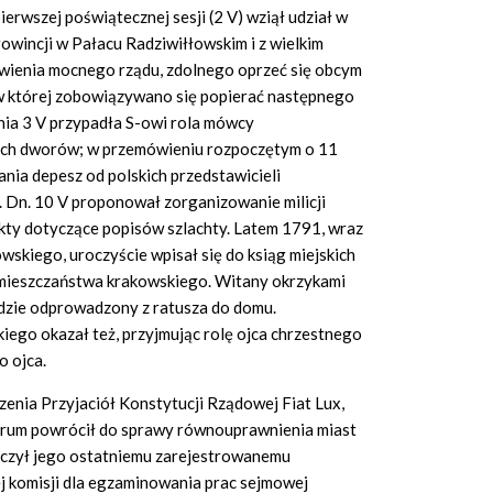
ierwszej poświątecznej sesji (2 V) wziął udział w
owincji w Pałacu Radziwiłłowskim i z wielkim
ienia mocnego rządu, zdolnego oprzeć się obcym
 w której zobowiązywano się popierać następnego
ia 3 V przypadła S-owi rola mówcy
ych dworów; w przemówieniu rozpoczętym o 11
nia depesz od polskich przedstawicieli
 Dn. 10 V proponował zorganizowanie milicji
ekty dotyczące popisów szlachty. Latem 1791, wraz
owskiego, uroczyście wpisał się do ksiąg miejskich
 mieszczaństwa krakowskiego. Witany okrzykami
dzie odprowadzony z ratusza do domu.
iego okazał też, przyjmując rolę ojca chrzestnego
o ojca.
enia Przyjaciół Konstytucji Rządowej Fiat Lux,
orum powrócił do sprawy równouprawnienia miast
niczył jego ostatniemu zarejestrowanemu
 komisji dla egzaminowania prac sejmowej