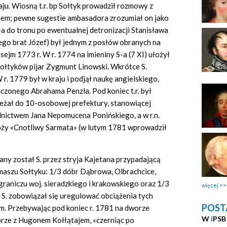
ju. Wiosną t.r. bp Sołtyk prowadził rozmowy z
iem; pewne sugestie ambasadora zrozumiał on jako
a do tronu po ewentualnej detronizacji Stanisława
jego brat Józef) był jednym z posłów obranych na
sejm 1773 r. W r. 1774 na imieniny S-a (7 XI) ułożył
 Sołtyków pijar Zygmunt Linowski. Wkrótce S.
. 1779 był w kraju i podjął naukę angielskiego,
 uczonego Abrahama Penzla. Pod koniec t.r. był
leżał do 10-osobowej prefektury, stanowiącej
nictwem Jana Nepomucena Ponińskiego, a w r.n.
loży «Cnotliwy Sarmata» (w lutym 1781 wprowadził
any został S. przez stryja Kajetana przypadającą
maszu Sołtyku: 1/3 dóbr Dąbrowa, Olbrachcice,
graniczu woj. sieradzkiego i krakowskiego oraz 1/3
więcej
m. S. zobowiązał się uregulować obciążenia tych
POST
iem. Przebywając pod koniec r. 1781 na dworze
W
i
PSB
rze z Hugonem Kołłątajem, «czerniąc po