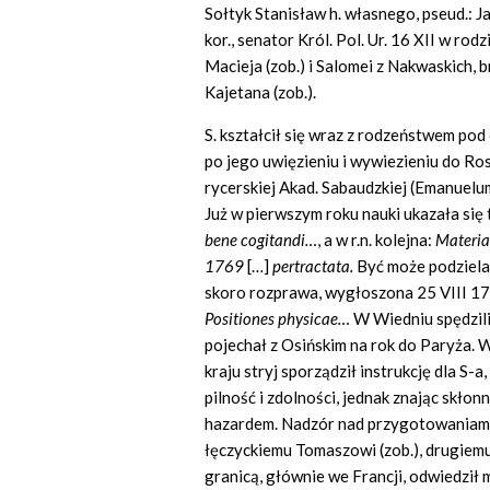
Sołtyk Stanisław h. własnego, pseud.: 
kor., senator Król. Pol. Ur. 16 XII w r
Macieja (zob.) i Salomei z Nakwaskich, b
Kajetana (zob.).
S. kształcił się wraz z rodzeństwem pod 
po jego uwięzieniu i wywiezieniu do Ro
rycerskiej Akad. Sabaudzkiej (Emanuelu
Już w pierwszym roku nauki ukazała si
bene cogitandi…
,
a w r.n. kolejna:
Materia
1769
[…]
pertractata.
Być może podzielał
skoro rozprawa, wygłoszona 25 VIII 1770
Positiones physicae…
W Wiedniu spędzili 
pojechał z Osińskim na rok do Paryża. W
kraju stryj sporządził instrukcję dla S-
pilność i zdolności, jednak znając skło
hazardem. Nadzór nad przygotowaniami
łęczyckiemu Tomaszowi (zob.), drugiemu 
granicą, głównie we Francji, odwiedził m