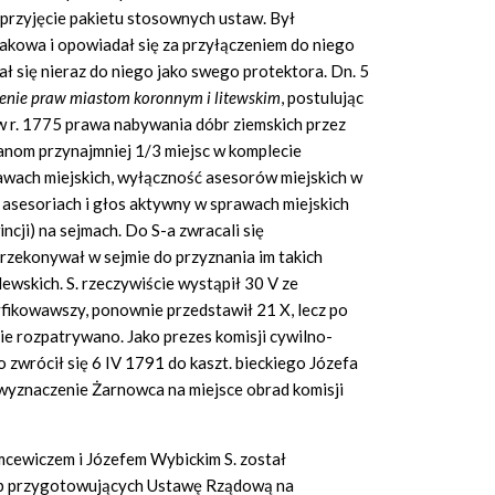
przyjęcie pakietu stosownych ustaw. Był
akowa i opowiadał się za przyłączeniem do niego
ł się nieraz do niego jako swego protektora. Dn. 5
enie praw miastom koronnym i litewskim
,
postulując
 r. 1775 prawa nabywania dóbr ziemskich przez
zanom przynajmniej 1/3 miejsc w komplecie
wach miejskich, wyłączność asesorów miejskich w
asesoriach i głos aktywny w sprawach miejskich
ncji) na sejmach. Do S-a zwracali się
rzekonywał w sejmie do przyznania im takich
ewskich. S. rzeczywiście wystąpił 30 V ze
fikowawszy, ponownie przedstawił 21 X, lecz po
nie rozpatrywano. Jako prezes komisji cywilno-
 zwrócił się 6 IV 1791 do kaszt. bieckiego Józefa
a wyznaczenie Żarnowca na miejsce obrad komisji
emcewiczem i Józefem Wybickim S. został
ób przygotowujących Ustawę Rządową na