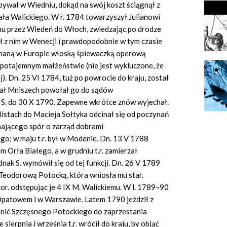
zebywał w Wiedniu, dokąd na swój koszt ściągnął z
ała Walickiego. W r. 1784 towarzyszył Julianowi
 przez Wiedeń do Włoch, zwiedzając po drodze
ł z nim w Wenecji i prawdopodobnie w tym czasie
 znaną w Europie włoską śpiewaczką operową
 potajemnym małżeństwie (nie jest wykluczone, że
j). Dn. 25 VI 1784, tuż po powrocie do kraju, został
ichał Mniszech powołał go do sądów
 S. do 30 X 1790. Zapewne wkrótce znów wyjechał.
listach do Macieja Sołtyka odcinał się od poczynań
ającego spór o zarząd dobrami
; w maju t.r. był w Modenie. Dn. 13 V 1788
 Orła Białego, a w grudniu t.r. zamierzał
nak S. wymówił się od tej funkcji. Dn. 26 V 1789
v. Teodorową Potocką, która wniosła mu star.
 kor. odstępując je 4 IX M. Walickiemu. W l. 1789–90
patowem i w Warszawie. Latem 1790 jeździł z
onić Szczęsnego Potockiego do zaprzestania
sierpnia i września t.r. wrócił do kraju, by objąć