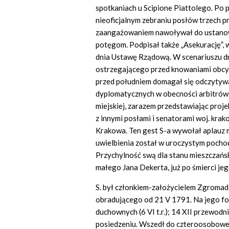
spotkaniach u Scipione Piattolego. Po p
nieoficjalnym zebraniu posłów trzech pr
zaangażowaniem nawoływał do ustanow
potęgom. Podpisał także „Asekurację”,
dnia Ustawę Rządową. W scenariuszu dn
ostrzegającego przed knowaniami obc
przed południem domagał się odczytywa
dyplomatycznych w obecności arbitrów.
miejskiej, zarazem przedstawiając proj
z innymi posłami i senatorami woj. krak
Krakowa. Ten gest S-a wywołał aplauz
uwielbienia został w uroczystym pocho
Przychylność swą dla stanu mieszczańsk
małego Jana Dekerta, już po śmierci jeg
S. był członkiem-założycielem Zgromadz
obradującego od 21 V 1791. Na jego f
duchownych (6 VI t.r.); 14 XII przewod
posiedzeniu. Wszedł do czteroosobowej