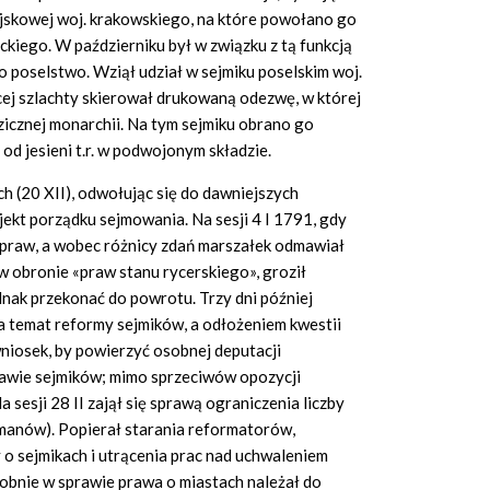
jskowej woj. krakowskiego, na które powołano go
ckiego. W październiku był w związku z tą funkcją
o poselstwo. Wziął udział w sejmiku poselskim woj.
ej szlachty skierował drukowaną odezwę, w której
icznej monarchii. Na tym sejmiku obrano go
 od jesieni t.r. w podwojonym składzie.
ch (20 XII), odwołując się do dawniejszych
ekt porządku sejmowania. Na sesji 4 I 1791, gdy
praw, a wobec różnicy zdań marszałek odmawiał
w obronie «praw stanu rycerskiego», groził
ednak przekonać do powrotu. Trzy dni później
na temat reformy sejmików, a odłożeniem kwestii
wniosek, by powierzyć osobnej deputacji
awie sejmików; mimo sprzeciwów opozycji
a sesji 28 II zajął się sprawą ograniczenia liczby
tmanów). Popierał starania reformatorów,
 o sejmikach i utrącenia prac nad uchwaleniem
obnie w sprawie prawa o miastach należał do