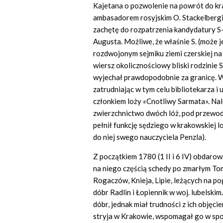
Kajetana o pozwolenie na powrót do kra
ambasadorem rosyjskim O. Stackelberg
zachętę do rozpatrzenia kandydatury S-
Augusta. Możliwe, że właśnie S. (może 
rozdwojonym sejmiku ziemi czerskiej na 
wiersz okolicznościowy bliski rodzinie
wyjechał prawdopodobnie za granicę. W r
zatrudniając w tym celu bibliotekarza i
członkiem loży «Cnotliwy Sarmata». Na
zwierzchnictwo dwóch lóż, pod przewod
pełnił funkcję sędziego w krakowskiej 
do niej swego nauczyciela Penzla).
Z początkiem 1780 (1 II i 6 IV) obdarow
na niego częścią schedy po zmarłym To
Rogaczów, Knieja, Lipie, leżących na po
dóbr Radlin i Łopiennik w woj. lubelski
dóbr, jednak miał trudności z ich objęc
stryja w Krakowie, wspomagał go w spo