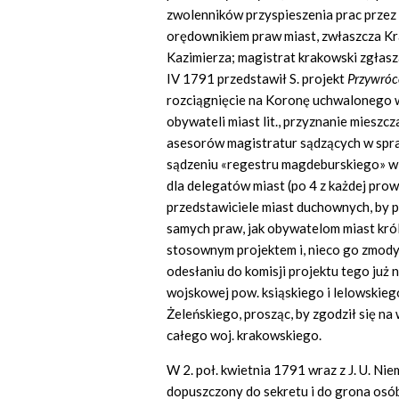
zwolenników przyspieszenia prac przez 
orędownikiem praw miast, zwłaszcza Kr
Kazimierza; magistrat krakowski zgłasza
IV 1791 przedstawił S. projekt
Przywróc
rozciągnięcie na Koronę uchwalonego w
obywateli miast lit., przyznanie mieszc
asesorów magistratur sądzących w spra
sądzeniu «regestru magdeburskiego» w 
dla delegatów miast (po 4 z każdej prowi
przedstawiciele miast duchownych, by p
samych praw, jak obywatelom miast król
stosownym projektem i, nieco go zmody
odesłaniu do komisji projektu tego już 
wojskowej pow. ksiąskiego i lelowskiego
Żeleńskiego, prosząc, by zgodził się n
całego woj. krakowskiego.
W 2. poł. kwietnia 1791 wraz z J. U. Ni
dopuszczony do sekretu i do grona os