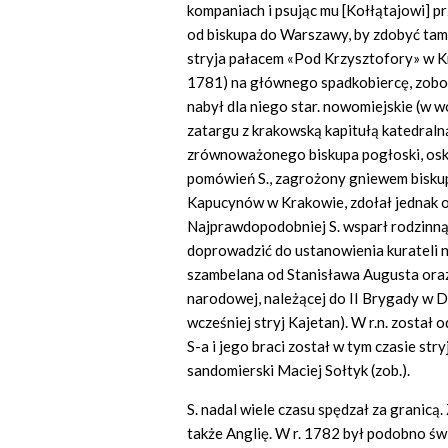
kompaniach i psując mu [Kołłątajowi] prz
od biskupa do Warszawy, by zdobyć tam
stryja pałacem «Pod Krzysztofory» w K
1781) na głównego spadkobiercę, zobow
nabył dla niego star. nowomiejskie (w w
zatargu z krakowską kapitułą katedraln
zrównoważonego biskupa pogłoski, oskar
pomówień S., zagrożony gniewem biskupa
Kapucynów w Krakowie, zdołał jednak od
Najprawdopodobniej S. wsparł rodzinną i
doprowadzić do ustanowienia kurateli n
szambelana od Stanisława Augusta oraz 
narodowej, należącej do II Brygady w Dy
wcześniej stryj Kajetan). W r.n. zosta
S-a i jego braci został w tym czasie stryj
sandomierski Maciej Sołtyk (zob.).
S. nadal wiele czasu spędzał za granicą.
także Anglię. W r. 1782 był podobno św