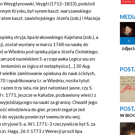
Jan Weygtynowski, Veygti (1752–1833), podstoli
odzinnym Krysku, był synem kaszt. warszawskiego
MEDI
ratem kaszt. zawichojskiego Józefa (zob.) i Macieja
opieką stryja, bpa krakowskiego Kajetana (zob.), a
1
sji, został wysłany w marcu 1768 na naukę do
zdjęci
m) w Wiedniu pod opieką pijara Józefa Osińskiego.
ę tam pod nazwiskiem S-a rozprawka
Logica seu ars
 tentaminis ex logica et metaphysica
[…]
30 Aug.
POST
 wielkie zamiłowanie opiekuna do nauk ścisłych,
 i opublikowana t.r. w Wiedniu, nosiła tytuł:
razem trzy lata, nie jest natomiast jasne, czy S.
 r. 1771, jeszcze w Kałudze, pozbawiony wieści z
a, wyjeżdżającego na nauki za granicę. Chwalił jego
POST
nność młodzieńca do gier, przestrzegał przed
W BIO
 do wyjazdu powierzył swemu bratu woj.
stryjowi S-a. W l. 1771–3 rzeczywiście był S. za
.in. Hagę, 26 II 1773 z Wenecji prosił bpa